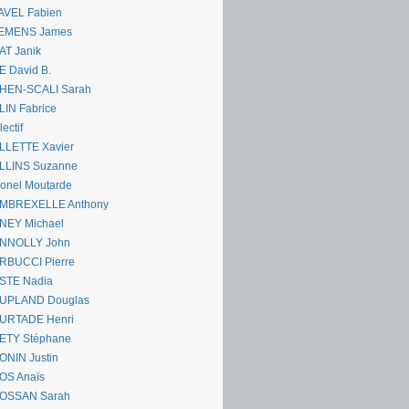
AVEL Fabien
EMENS James
AT Janik
 David B.
HEN-SCALI Sarah
IN Fabrice
lectif
LLETTE Xavier
LLINS Suzanne
onel Moutarde
MBREXELLE Anthony
NEY Michael
NNOLLY John
RBUCCI Pierre
STE Nadia
UPLAND Douglas
URTADE Henri
ETY Stéphane
ONIN Justin
OS Anaïs
OSSAN Sarah