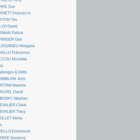
RGESS Tony
RKE Sue
RNETT Frances H.
RTON Tim
LVO David
RMAN Patrick
RRIGER Gail
USSARIEU Morgane
VALLO Francesca
COLI Nicoletta
ka
llenges & Défis
AMBLAIN Joris
ATTAM Maxime
AUVEL David
BOSKY Stephen
EVALIER Chloé
EVALIER Tracy
OLLET Mona
ou
VIELLO Emmanuel
ARKE Susanna