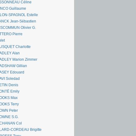
SSONNEAU Céline
ANCO Guillaume
LLON-SPAGNOL Estelle
ANCK Jean-Sébastien
ISCOMMUN Olivier G.
TTERO Pierre
let
USQUET Charlotte
ADLEY Alan
ADLEY Marion Zimmer
ADSHAW Gillian
ASEY Edouard
AVI Soledad
ETIN Denis
ONTË Emily
OOKS Max
OOKS Terry
OWN Peter
OWNE S.G.
CHANAN Col
LARD-CORDEAU Brigitte