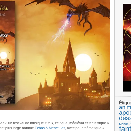
Étiqu
anim
apo
des
eek, un festival de musique « folk, celtique, médiéval et fantastique ».
Monde
fan
ment plus large nommé
Echos & Merveilles
, avec pour thématique «