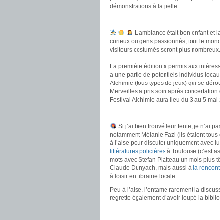
démonstrations à la pelle.
.
‍
‍
‍ L’ambiance était bon enfant et 
curieux ou gens passionnés, tout le monde
visiteurs costumés seront plus nombreux.
.
La première édition a permis aux intéressé
a une partie de potentiels individus loca
Alchimie (tous types de jeux) qui se dérou
Merveilles a pris soin après concertation 
Festival Alchimie aura lieu du 3 au 5 mai
.
Si j’ai bien trouvé leur tente, je n’ai p
notamment Mélanie Fazi (ils étaient tous e
à l’aise pour discuter uniquement avec l
littératures policières
à Toulouse (c’est as
mots avec Stefan Platteau un mois plus tôt
Claude Dunyach, mais aussi à
la rencon
à loisir en librairie locale.
Peu à l’aise, j’entame rarement la discus
regrette également d’avoir loupé la biblio
.