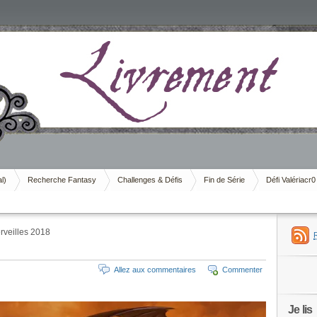
al)
Recherche Fantasy
Challenges & Défis
Fin de Série
Défi Valériacr0
veilles 2018
Allez aux commentaires
Commenter
Je lis