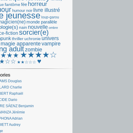
horreur
fantôme
fée
que
our
livre illustré
humour noir
re jeunesse
loup-garou
magicien(ne)
monde parallèle
nouvelle
logie(s)
nain
ombre
sorcier(e)
e-fiction
univers
mpunk
thriller
uchronie
 magie apparente
vampire
ng adult
zombie
★★★★☆
★★★★
♥
★☆☆
★★☆☆☆
ories
AMS Douglas
LARD Charlie
BERT Raphaël
CIDE Dario
IRE SÁENZ Benjamin
MANZA Jérémie
PHONA Adrian
WETT Audrey
ge