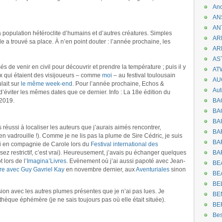
An
AN
AN
la population hétéroclite d’humains et d’autres créatures. Simples
AR
 a trouvé sa place. À n’en point douter : l’année prochaine, les
AR
AST
s de venir en civil pour découvrir et prendre la température ; puis il y
AT
ux qui étaient des visijoueurs – comme
moi
– au festival toulousain
AU
lait sur
le même week-end
. Pour l’année prochaine, Echos &
Aut
d’éviter les mêmes dates que ce dernier. Info : La 18e édition du
 2019.
BA
BA
BA
as réussi à localiser les auteurs que j’aurais aimés rencontrer,
BA
n vadrouille !). Comme je ne lis pas la plume de Sire Cédric, je suis
BAR
ui en compagnie de Carole lors du
Festival international des
sez restrictif, c’est vrai). Heureusement, j’avais pu échanger quelques
BA
 lors de l’
Imagina’Livres
. Evènement où j’ai aussi papoté avec Jean-
BEA
tre avec Guy Gavriel Kay
en novembre dernier, aux
Aventuriales
sinon
BE
BE
sion avec les autres plumes présentes que je n’ai pas lues. Je
BE
thèque éphémère (je ne sais toujours pas où elle était située).
BE
Be