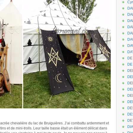
Cyr
DAB
DA
DA
DAN
DA
DA
DA
DAY
DE 
DE
DE
DE
DE
DE
DEN
DE
DE
DE
.
DE
é sacrée chevalière du lac de Bruiguières. J’ai combattu ardemment et
DI
ins et de mini-trolls. Leur taille basse était un élément délicat dans