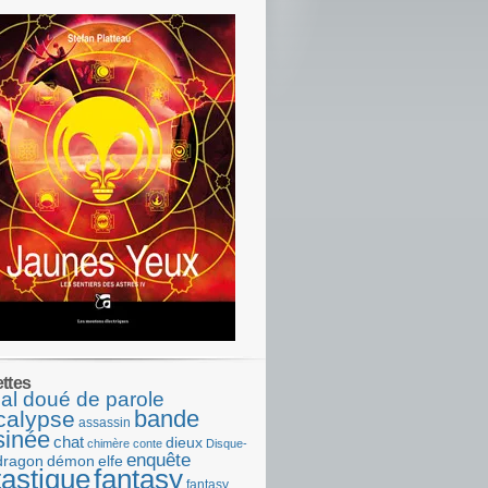
ettes
al doué de parole
bande
calypse
assassin
sinée
chat
dieux
chimère
conte
Disque-
enquête
dragon
démon
elfe
tastique
fantasy
fantasy