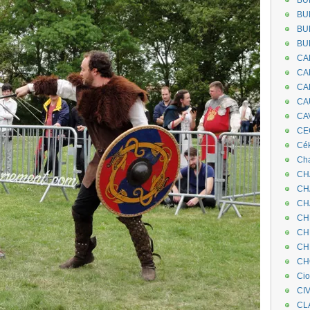
BU
BU
BU
BU
CA
CA
CA
CA
CA
CEC
Cé
Cha
CH
CH
CH
CH
CH
CH
CH
Ci
CI
CL