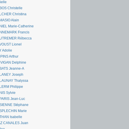
ielle
OS Christelle
LCHER Christina
MASIO Alain
IEL Marie-Catherine
NNEMARK Francis
UTREMER Rébecca
VOUST Lionel
 Adolie
PINS Arthur
 VIGAN Delphine
BATS Jeanne-A
LANEY Joseph
LAUNAY Thalyssa
LERM Philippe
IS Sylvie
PARIS Jean-Luc
SIENNE Stéphane
SPLECHIN Marie
THAN Isabelle
AZ CANALES Juan