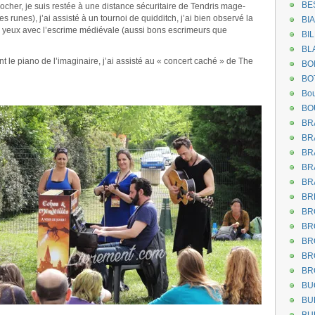
BE
 rocher, je suis restée à une distance sécuritaire de Tendris mage-
runes), j’ai assisté à un tournoi de quidditch, j’ai bien observé la
BI
les yeux avec l’escrime médiévale (aussi bons escrimeurs que
BI
BL
 le piano de l’imaginaire, j’ai assisté au « concert caché » de The
BO
BO
.
Bou
BO
BR
BR
BR
BR
BR
BR
BR
BR
BR
BR
BR
BU
BU