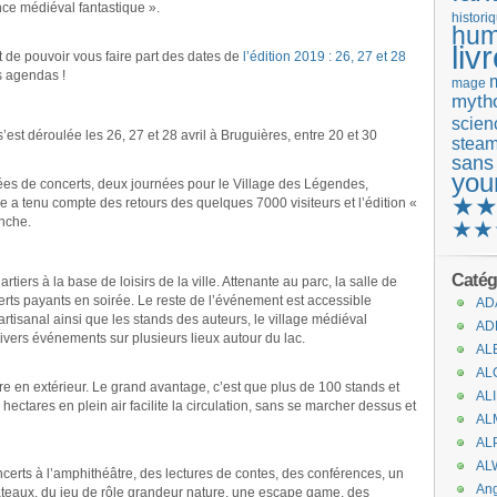
nce médiéval fantastique ».
histori
hum
liv
 de pouvoir vous faire part des dates de
l’édition 2019 : 26, 27 et 28
s agendas !
mage
mytho
scienc
’est déroulée les 26, 27 et 28 avril à Bruguières, entre 20 et 30
stea
sans
you
rées de concerts, deux journées pour le Village des Légendes,
★
e a tenu compte des retours des quelques 7000 visiteurs et l’édition «
nche.
★★
Catég
iers à la base de loisirs de la ville. Attenante au parc, la salle de
erts payants en soirée. Le reste de l’événement est accessible
AD
artisanal ainsi que les stands des auteurs, le village médiéval
AD
divers événements sur plusieurs lieux autour du lac.
AL
AL
re en extérieur. Le grand avantage, c’est que plus de 100 stands et
AL
ectares en plein air facilite la circulation, sans se marcher dessus et
AL
AL
AL
ncerts à l’amphithéâtre, des lectures de contes, des conférences, un
An
plateaux, du jeu de rôle grandeur nature, une escape game, des