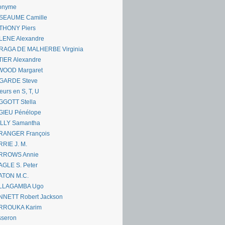
onyme
SEAUME Camille
THONY Piers
LENE Alexandre
RAGA DE MALHERBE Virginia
IER Alexandre
WOOD Margaret
GARDE Steve
eurs en S, T, U
GGOTT Stella
GIEU Pénélope
ILLY Samantha
RANGER François
RIE J. M.
RROWS Annie
GLE S. Peter
ATON M.C.
LLAGAMBA Ugo
NNETT Robert Jackson
RROUKA Karim
sseron