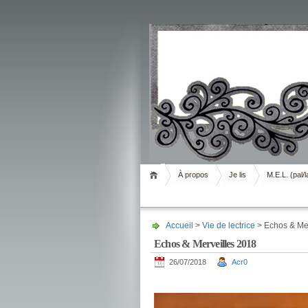
Livrement
À propos
Je lis
M.E.L. (pal/l
Accueil
>
Vie de lectrice
> Echos & Mer
Echos & Merveilles 2018
26/07/2018
Acr0
.