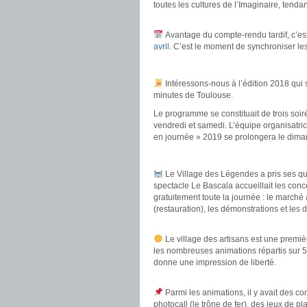
toutes les cultures de l’Imaginaire, tenda
.
Avantage du compte-rendu tardif, c’est
avril
. C’est le moment de synchroniser le
.
Intéressons-nous à l’édition 2018 qui s
minutes de Toulouse.
Le programme se constituait de trois soi
vendredi et samedi. L’équipe organisatric
en journée » 2019 se prolongera le dima
.
Le Village des Légendes a pris ses quart
spectacle Le Bascala accueillait les conc
gratuitement toute la journée : le marché 
(restauration), les démonstrations et les 
.
Le village des artisans est une premiè
les nombreuses animations répartis sur 5 h
donne une impression de liberté.
.
Parmi les animations, il y avait des co
photocall (le trône de fer), des jeux de 