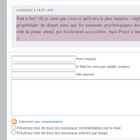
11/03/2012 à 14:27 |
#32
Tout à fait ! Et je crois que c'est ce qu'il m'a le plus surprise : expl
géopolitique de départ ainsi que les tournants psychologiques de
sont de prime abord, pas facilement accessibles, mais Priest a u
;)
Nom (requis)
E-Mail (ne sera pas publié) (requis)
Site internet
S'abonner aux commentaires
Prévenez-moi de tous les nouveaux commentaires par e-mail.
Prévenez-moi de tous les nouveaux articles par email.