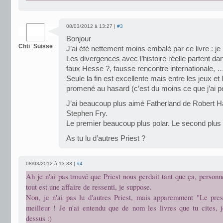
08/03/2012 à 13:27 |
#3
Bonjour
Chti_Suisse
J’ai été nettement moins embalé par ce livre : je 
Les divergences avec l’histoire réelle partent dan
faux Hesse ?, fausse rencontre internationale, 
Seule la fin est excellente mais entre les jeux et
promené au hasard (c’est du moins ce que j’ai p
J’ai beaucoup plus aimé Fatherland de Robert Har
Stephen Fry.
Le premier beaucoup plus polar. Le second plus f
As tu lu d’autres Priest ?
08/03/2012 à 13:33 |
#4
Ah je n'ai pas trouvé que Priest nous perdait tant que ça, person
tout est une affaire de ressenti, je suppose.
Non, je n'ai pas lu d'autres Priest, mais apparemment "Le pres
meilleur ! Je n'ai entendu que de nom les livres que tu cites, 
dessus :)