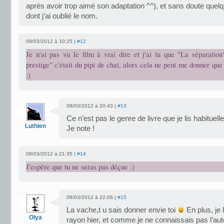
après avoir trop aimé son adaptation ^^), et sans doute quel
dont j’ai oublié le nom.
09/03/2012 à 10:25 |
#12
Je n'ai pas vu le film à vrai dire et j'ai lu que "La séparatio
prestige" c'était du pipi de chat, alors cela ne peut me donner que 
:)
08/03/2012 à 20:43 |
#13
Ce n’est pas le genre de livre que je lis habituel
Luthien
Je note !
08/03/2012 à 21:35 |
#14
J'espère que tu ne seras pas déçue :)
08/03/2012 à 22:06 |
#15
La vache,t u sais donner envie toi
En plus, je 
Olya
rayon hier, et comme je ne connaissais pas l’aute