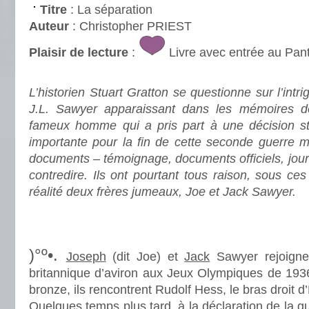
Titre
: La séparation
Auteur
: Christopher PRIEST
Plaisir de lecture
:
Livre avec entrée au Pan
.
L’historien Stuart Gratton se questionne sur l’in
J.L. Sawyer apparaissant dans les mémoires de
fameux homme qui a pris part à une décision st
importante pour la fin de cette seconde guerre m
documents – témoignage, documents officiels, jour
contredire. Ils ont pourtant tous raison, sous ces
réalité deux frères jumeaux, Joe et Jack Sawyer.
.
.
)°º•.
Joseph
(dit Joe) et
Jack
Sawyer rejoignen
britannique d’aviron aux Jeux Olympiques de 1936
bronze, ils rencontrent Rudolf Hess, le bras droit d’H
Quelques temps plus tard, à la déclaration de la gu