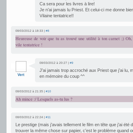
Ca sera pour les livres à lire!
Je n’ai jamais lu Priest. Et celui-ci me donne bie
Vilaine tentatrice!!
08/03/2012 à 18:33 |
#8
Heureuse de voir que tu as trouvé une utilité à ton carnet ;) Oh,
vile tentatrice !
08/03/2012 à 20:27 |
#9
J’ai jamais trop accroché aux Priest que j’ai lu, m
Vert
en mémoire du coup ^^
08/03/2012 à 21:35 |
#10
Ah mince :/ Lesquels as-tu lus ?
08/03/2012 à 22:24 |
#11
Le prestige (mais j’avais tellement le film en tête que j’ai été
trouver la même chose sur papier, c’est le problème quand on 