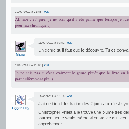
10/03/2012 à 21:55 |
#28
Ah moi c'est pire, je ne vois qu'il a été primé que lorsque je fa
pour ma chronique :)
11/03/2012 à 08:51 |
#29
Un genre qu’il faut que je découvre. Tu es conv
Manu
11/03/2012 à 11:10 |
#30
Je ne sais pas si c'est vraiment le genre plutôt que le livre en
particulièrement plu :)
11/03/2012 à 14:10 |
#31
J’aime bien l’illustration des 2 jumeaux c’est sy
Tigger Lilly
Christopher Priest a je trouve une plume très dél
tournent toute seule même si en soi ce qu’il écrit 
appréhender.