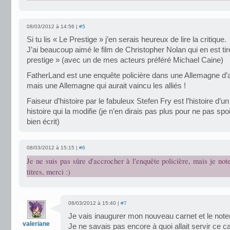
08/03/2012 à 14:56 |
#5
Si tu lis « Le Prestige » j’en serais heureux de lire la critique.
J’ai beaucoup aimé le film de Christopher Nolan qui en est tir
prestige » (avec un de mes acteurs préféré Michael Caine)
FatherLand est une enquête policière dans une Allemagne d’
mais une Allemagne qui aurait vaincu les alliés !
Faiseur d’histoire par le fabuleux Stefen Fry est l’histoire d’un
histoire qui la modifie (je n’en dirais pas plus pour ne pas spo
bien écrit)
08/03/2012 à 15:15 |
#6
Je ne suis pas sûre d'accrocher à l'enquête policière, mais je not
titres, merci :)
08/03/2012 à 15:40 |
#7
Je vais inaugurer mon nouveau carnet et le noter
valeriane
Je ne savais pas encore à quoi allait servir ce c