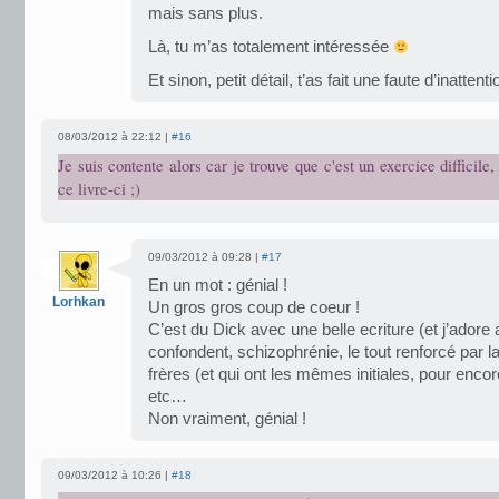
mais sans plus.
Là, tu m’as totalement intéressée
Et sinon, petit détail, t’as fait une faute d’inatten
08/03/2012 à 22:12 |
#16
Je suis contente alors car je trouve que c'est un exercice difficile,
ce livre-ci ;)
09/03/2012 à 09:28 |
#17
En un mot : génial !
Lorhkan
Un gros gros coup de coeur !
C’est du Dick avec une belle ecriture (et j’adore a
confondent, schizophrénie, le tout renforcé par 
frères (et qui ont les mêmes initiales, pour enco
etc…
Non vraiment, génial !
09/03/2012 à 10:26 |
#18