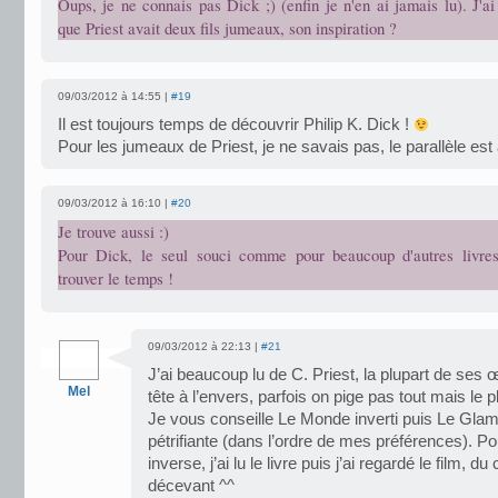
Oups, je ne connais pas Dick ;) (enfin je n'en ai jamais lu). J'ai 
que Priest avait deux fils jumeaux, son inspiration ?
09/03/2012 à 14:55 |
#19
Il est toujours temps de découvrir Philip K. Dick !
Pour les jumeaux de Priest, je ne savais pas, le parallèle es
09/03/2012 à 16:10 |
#20
Je trouve aussi :)
Pour Dick, le seul souci comme pour beaucoup d'autres livres,
trouver le temps !
09/03/2012 à 22:13 |
#21
J’ai beaucoup lu de C. Priest, la plupart de ses 
Mel
tête à l’envers, parfois on pige pas tout mais le pl
Je vous conseille Le Monde inverti puis Le Glam
pétrifiante (dans l’ordre de mes préférences). Pour
inverse, j’ai lu le livre puis j’ai regardé le film, du
décevant ^^