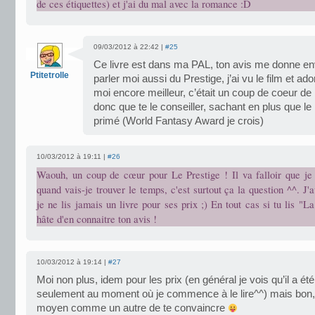
de ces étiquettes) et j'ai du mal avec la romance :D
09/03/2012 à 22:42 |
#25
Ce livre est dans ma PAL, ton avis me donne envie
Ptitetrolle
parler moi aussi du Prestige, j’ai vu le film et ado
moi encore meilleur, c’était un coup de coeur de
donc que te le conseiller, sachant en plus que l
primé (World Fantasy Award je crois)
10/03/2012 à 19:11 |
#26
Waouh, un coup de cœur pour Le Prestige ! Il va falloir que je 
quand vais-je trouver le temps, c'est surtout ça la question ^^. J'
je ne lis jamais un livre pour ses prix ;) En tout cas si tu lis "La
hâte d'en connaitre ton avis !
10/03/2012 à 19:14 |
#27
Moi non plus, idem pour les prix (en général je vois qu’il a ét
seulement au moment où je commence à le lire^^) mais bon,
moyen comme un autre de te convaincre