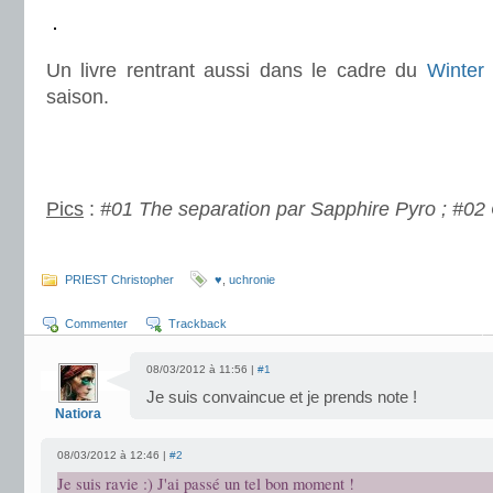
.
Un livre rentrant aussi dans le cadre du
Winter 
saison.
..
.
Pics
:
#01 The separation par Sapphire Pyro ; #02 
.
PRIEST Christopher
♥
,
uchronie
Commenter
Trackback
08/03/2012 à 11:56 |
#1
Je suis convaincue et je prends note !
Natiora
08/03/2012 à 12:46 |
#2
Je suis ravie :) J'ai passé un tel bon moment !