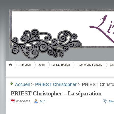
Livrement
À propos
Je lis
M.E.L. (pal/lal)
Recherche Fantasy
Cha
Accueil
>
PRIEST Christopher
> PRIEST Christo
PRIEST Christopher – La séparation
08/03/2012
Acr0
All
.