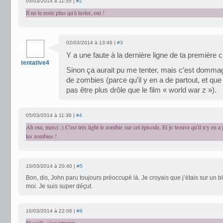
05/03/2014 à 11:35 |
#2
Il ne te reste plus qu'à tester, oui !
02/03/2014 à 13:46 |
#3
Y a une faute à la dernière ligne de ta première 
tentative4
Sinon ça aurait pu me tenter, mais c’est dommag
de zombies (parce qu’il y en a de partout, et que
pas être plus drôle que le film « world war z »).
05/03/2014 à 11:36 |
#4
Ah oui, merci :) C'est très light le zombie sur cet épisode. Et je trouve qu'il n'y en a
les zombies !
10/03/2014 à 20:40 |
#5
Bon, dis, John paru toujours préoccupé là. Je croyais que j’étais sur un 
moi. Je suis super déçut.
10/03/2014 à 22:06 |
#6
Et voilà, c'est réparer.