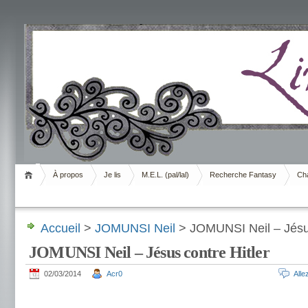
Livrement
À propos
Je lis
M.E.L. (pal/lal)
Recherche Fantasy
Cha
Accueil
>
JOMUNSI Neil
> JOMUNSI Neil – Jésus
JOMUNSI Neil – Jésus contre Hitler
02/03/2014
Acr0
All
.