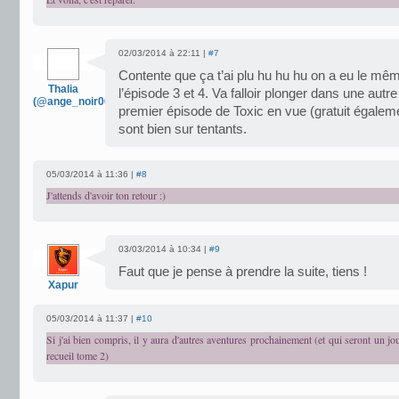
02/03/2014 à 22:11 |
#7
Contente que ça t’ai plu hu hu hu on a eu le mê
Thalia
l’épisode 3 et 4. Va falloir plonger dans une autr
(@ange_noir007)
premier épisode de Toxic en vue (gratuit égaleme
sont bien sur tentants.
05/03/2014 à 11:36 |
#8
J'attends d'avoir ton retour :)
03/03/2014 à 10:34 |
#9
Faut que je pense à prendre la suite, tiens !
Xapur
05/03/2014 à 11:37 |
#10
Si j'ai bien compris, il y aura d'autres aventures prochainement (et qui seront un j
recueil tome 2)