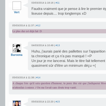
03/03/2014 à 18:16 |
#11
Faudra vraiment que je pense à lire le premier é
Vert
liseuse depuis… trop longtemps xD
05/03/2014 à 11:37 |
#12
Le plus dur est déjà fait :D
04/03/2014 à 10:49 |
#13
Huhu, j’aurais parié des paillettes sur l’apparit
Baroona
ta chronique et ça n’a pas manqué ! =P
Un jour je me lancerai. Mais le titre fait tellement
quasiment sûr d’être un minimum déçu =(
05/03/2014 à 11:38 |
#14
A chaque fois qu'il sera question d'humour, tu peux être sûr que j'indiquerai Moo
m'attendais à mieux :/ On me l'avait sans doute trop vanté.
05/03/2014 à 22:20 |
#15