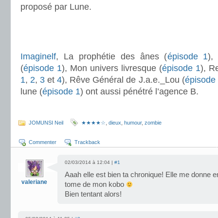
proposé par Lune.
.
.
Imaginelf
, La prophétie des ânes (
épisode 1
),
(
épisode 1
), Mon univers livresque (
épisode 1
), R
1
,
2
,
3
et
4
), Rêve Général de J.a.e._Lou (
épisode
lune (
épisode 1
) ont aussi pénétré l’agence B.
.
JOMUNSI Neil
★★★★☆
,
dieux
,
humour
,
zombie
Commenter
Trackback
02/03/2014 à 12:04 |
#1
Aaah elle est bien ta chronique! Elle me donne en
valeriane
tome de mon kobo
Bien tentant alors!