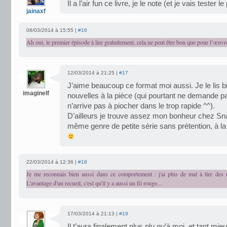
Il a l’air fun ce livre, je le note (et je vais tester 
jainaxf
08/03/2014 à 15:55 |
#16
Ah oui, le premier épisode à lire gratuitement, cela ne peut être bon que pour l’œuvre 
12/03/2014 à 21:25 |
#17
J’aime beaucoup ce format moi aussi. Je le lis b
imaginelf
nouvelles à la pièce (qui pourtant ne demande 
n’arrive pas à piocher dans le trop rapide ^^).
D’ailleurs je trouve assez mon bonheur chez Sn
même genre de petite série sans prétention, à la 
22/03/2014 à 12:36 |
#18
Je me reconnais bien aussi dans ce comportement : j'ai plus de mal à lire des n
L'avantage d'un recueil, c'est qu'il y a aussi un fil rouge...
17/03/2014 à 21:13 |
#19
Il t’aura finalement plus plu qu’à moi, et tant mie