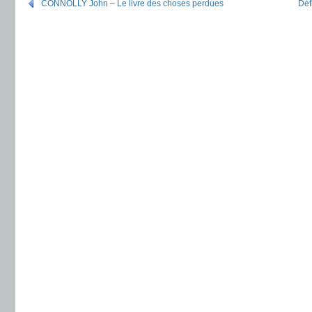
CONNOLLY John – Le livre des choses perdues
Déf