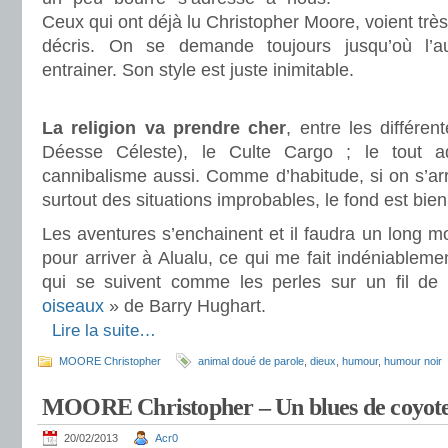
Ceux qui ont déjà lu Christopher Moore, voient très
décris. On se demande toujours jusqu’où l’a
entrainer. Son style est juste inimitable.
.
La religion va prendre cher
, entre les différen
Déesse Céleste), le Culte Cargo ; le tout a
cannibalisme aussi. Comme d’habitude, si on s’arrê
surtout des situations improbables, le fond est bien
Les aventures s’enchainent et il faudra un long m
pour arriver à Alualu, ce qui me fait indéniablem
qui se suivent comme les perles sur un fil d
oiseaux
» de Barry Hughart.
.
Lire la suite…
MOORE Christopher
animal doué de parole
,
dieux
,
humour
,
humour noir
MOORE Christopher – Un blues de coyot
20/02/2013
Acr0