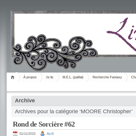
Livrement
À propos
Je lis
M.E.L. (pal/lal)
Recherche Fantasy
Cha
Archive
Archives pour la catégorie ‘MOORE Christopher’
Rond de Sorcière #62
01/11/2015
Acr0