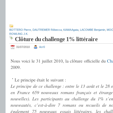
.
.
.
BOTTERO Pierre
,
DAUTREMER Rébecca
,
KAWA Agata
,
LACOMBE Benjamin
,
MOOR
ROWLING J.K.
Clôture du challenge 1% littéraire
31/07/2010
Acr0
.
Nous voici le 31 juillet 2010, la clôture officielle du
Cha
2009.
.
Le principe était le suivant :
Le principe de ce challenge : entre le 13 août et le 28 
en France 659 nouveaux romans français et étranger
nouvelles). Les participants au challenge du 1% s’e
nouveautés, c’est-à-dire 7 romans ou recueils de n
également 75 nouveaux essais littéraires, les chall