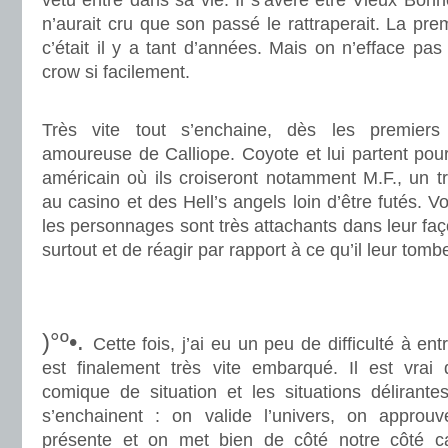
vêtu entre dans sa vie. Il s’avère être Vieux Bo
n’aurait cru que son passé le rattraperait. La premi
c’était il y a tant d’années. Mais on n’efface pa
crow si facilement.
.
Très vite tout s’enchaine, dès les premiers
amoureuse de Calliope. Coyote et lui partent pour
américain où ils croiseront notamment M.F., un trè
au casino et des Hell’s angels loin d’être futés. Vo
les personnages sont très attachants dans leur façon
surtout et de réagir par rapport à ce qu’il leur tombe
.
.
)°º•.
Cette fois, j’ai eu un peu de difficulté à en
est finalement très vite embarqué. Il est vrai
comique de situation et les situations délirante
s’enchainent : on valide l’univers, on appr
présente et on met bien de côté notre côté c