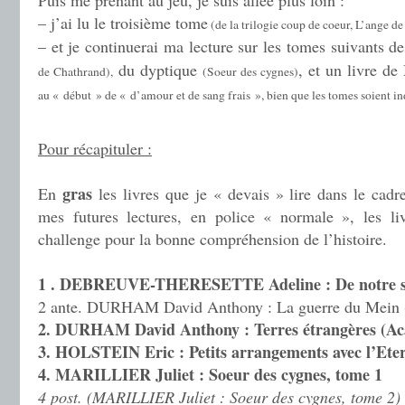
Puis me prenant au jeu, je suis allée plus loin :
– j’ai lu le troisième tome
(de la trilogie coup de coeur, L’ange de 
– et je continuerai ma lecture sur les tomes suivants de
du dyptique
, et un livre d
de Chathrand),
(Soeur des cygnes)
au « début » de « d’amour et de sang frais », bien que les tomes soient i
.
Pour récapituler :
gras
En
les livres que je « devais » lire dans le cad
mes futures lectures, en police « normale », les li
challenge pour la bonne compréhension de l’histoire.
1 . DEBREUVE-THERESETTE Adeline : De notre 
2 ante. DURHAM David Anthony : La guerre du Mein (
2. DURHAM David Anthony : Terres étrangères (Aca
3. HOLSTEIN Eric : Petits arrangements avec l’Eter
4. MARILLIER Juliet : Soeur des cygnes, tome 1
4 post. (MARILLIER Juliet : Soeur des cygnes, tome 2)