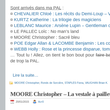
Sont arrivés dans ma PAL
:
¤
CHEVALIER Chloé : Les récits du Demi-Loup – V
¤
KURTZ Katherine : La trilogie des magiciens
¤
LEBLANC Maurice : Arsène Lupin – Gentleman c
¤ LE PALLEC Loïc : No man’s land
¤ MOORE Christopher : Sacré bleu
¤
POE Edgar Allan & LACOMBE Benjamin : Les c
¤
WEBB Holly : Rose et la princesse disparue, tom
… Tout lu ! Allez, on tient le bon bout pour
faire b
de trop la PAL.
.
.
Lire la suite…
MOORE Christopher
,
Ronds de Sorcière
,
STAPLES Fiona
,
VAUGHAN Brian K.
MOORE Christopher – La vestale à paillet
20/01/2015
Acr0
.