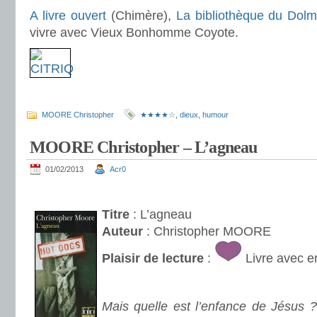
A livre ouvert
(Chimère),
La bibliothèque du Dol
vivre avec Vieux Bonhomme Coyote.
.
MOORE Christopher
★★★★☆
,
dieux
,
humour
MOORE Christopher – L’agneau
01/02/2013
Acr0
.
Titre
: L’agneau
Auteur
: Christopher MOORE
Plaisir de lecture
:
Livre avec e
.
Mais quelle est l’enfance de Jésus