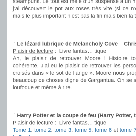
steampunk. Le tout est mêlé d’un suspense à un n
j’ai découvert le pot aux roses très vite (si ce n
mais le plus important n’est pas la fin mais bien la 
.
.
Le lézard lubrique de Melancholy Cove – Chr
Plaisir de lecture
:
Livre fantas… tique
Ah, le plaisir de retrouver Moore ! Histoire t
cohérente. J’ai eu le plaisir de retrouver les per
croisés dans « le sot de l’ange ». Moore nous prop
beaucoup de choses digne de Gargantua. On se s
loufoque et même à rire.
.
.
Harry Potter et la coupe de feu (Harry Potter,
Plaisir de lecture
:
Livre fantas… tique
Tome 1
,
tome 2
,
tome 3
,
tome 5
,
tome 6
et
tome 