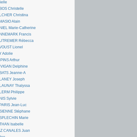
ielle
OS Christelle
LCHER Christina
MASIO Alain
IEL Marie-Catherine
NNEMARK Francis
UTREMER Rébecca
VOUST Lionel
 Adolie
PINS Arthur
 VIGAN Delphine
BATS Jeanne-A
LANEY Joseph
LAUNAY Thalyssa
LERM Philippe
IS Sylvie
PARIS Jean-Luc
SIENNE Stéphane
SPLECHIN Marie
THAN Isabelle
AZ CANALES Juan