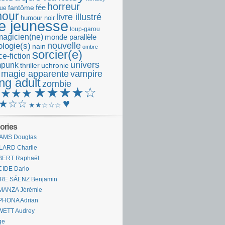
horreur
fantôme
fée
que
our
livre illustré
humour noir
re jeunesse
loup-garou
magicien(ne)
monde parallèle
nouvelle
logie(s)
nain
ombre
sorcier(e)
e-fiction
univers
mpunk
thriller
uchronie
 magie apparente
vampire
ng adult
zombie
★★★★☆
★★★★
♥
★☆☆
★★☆☆☆
ories
AMS Douglas
LARD Charlie
BERT Raphaël
CIDE Dario
IRE SÁENZ Benjamin
MANZA Jérémie
PHONA Adrian
WETT Audrey
ge