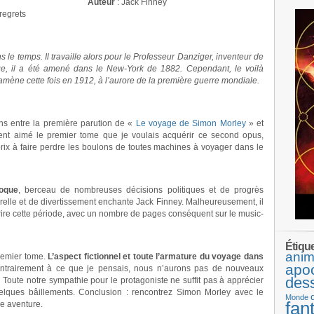
Auteur
: Jack Finney
regrets
 le temps. Il travaille alors pour le Professeur Danziger, inventeur de
e, il a été amené dans le New-York de 1882. Cependant, le voilà
amène cette fois en 1912, à l’aurore de la première guerre mondiale.
 ans entre la première parution de «
Le voyage de Simon Morley
» et
ement aimé le premier tome que je voulais acquérir ce second opus,
rix à faire perdre les boulons de toutes machines à voyager dans le
oque
, berceau de nombreuses décisions politiques et de progrès
urelle et de divertissement enchante Jack Finney. Malheureusement, il
rire cette période, avec un nombre de pages conséquent sur le music-
Étiqu
anim
premier tome.
L’aspect fictionnel et toute l’armature du voyage dans
apo
ntrairement à ce que je pensais, nous n’aurons pas de nouveaux
des
 Toute notre sympathie pour le protagoniste ne suffit pas à apprécier
quelques bâillements. Conclusion : rencontrez Simon Morley avec le
Monde
fan
le aventure.