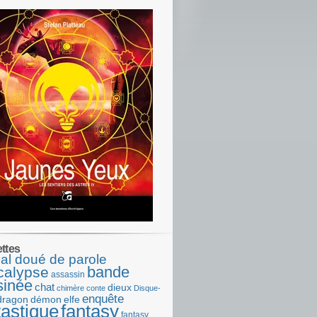
ettes
al doué de parole
bande
calypse
assassin
sinée
chat
dieux
chimère
conte
Disque-
enquête
dragon
démon
elfe
tastique
fantasy
fantasy