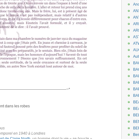
An
AN
AN
AR
AR
AST
AT
AU
Aut
BA
BA
BA
BA
BAR
——————————————————~*
BA
BEA
tent dans les robes
BE
BE
BE
pus
BE
emporel en 1940 à Londres
Be
st de Claire North
,
un homme dont la vie « se boucle »