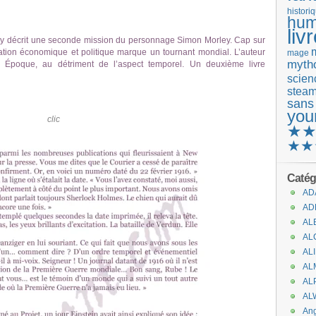
histori
hum
liv
ey décrit une seconde mission du personnage Simon Morley. Cap sur
ation économique et politique marque un tournant mondial. L’auteur
mage
mytho
 Époque, au détriment de l’aspect temporel. Un deuxième livre
scienc
stea
.
sans
.
you
clic
★
★★
Catég
AD
AD
AL
AL
AL
AL
AL
AL
An