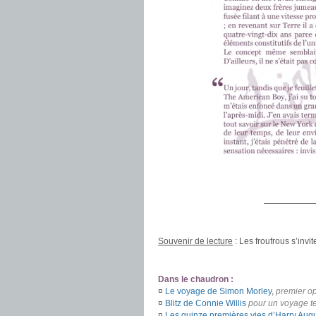
.
——————
.
Souvenir de lecture
: Les froufrous s’invi
.
Dans le chaudron :
¤
Le voyage de Simon Morley
,
premier o
¤
Blitz de Connie Willis
pour un voyage t
¤
Les quinze premières vies d’Harry Augu