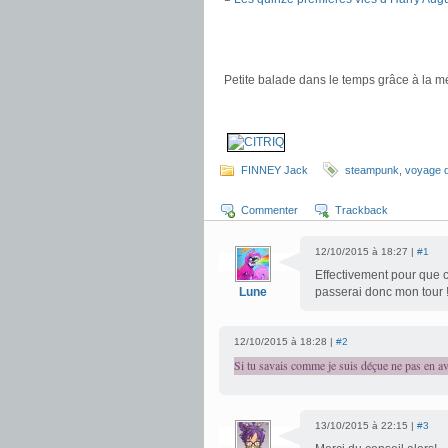
.
.
Petite balade dans le temps grâce à la m
.
.
FINNEY Jack
steampunk
,
voyage d
Commenter
Trackback
12/10/2015 à 18:27 |
#1
Effectivement pour que ce
Lune
passerai donc mon tour 
12/10/2015 à 18:28 |
#2
Si tu savais comme je suis déçue ne pas en avo
13/10/2015 à 22:15 |
#3