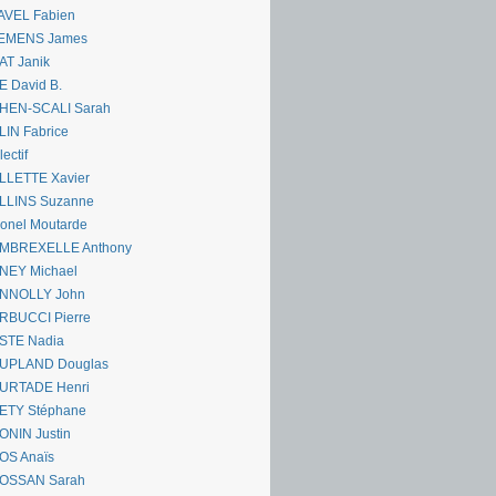
AVEL Fabien
EMENS James
AT Janik
 David B.
HEN-SCALI Sarah
IN Fabrice
lectif
LLETTE Xavier
LLINS Suzanne
onel Moutarde
MBREXELLE Anthony
NEY Michael
NNOLLY John
RBUCCI Pierre
STE Nadia
UPLAND Douglas
URTADE Henri
ETY Stéphane
ONIN Justin
OS Anaïs
OSSAN Sarah