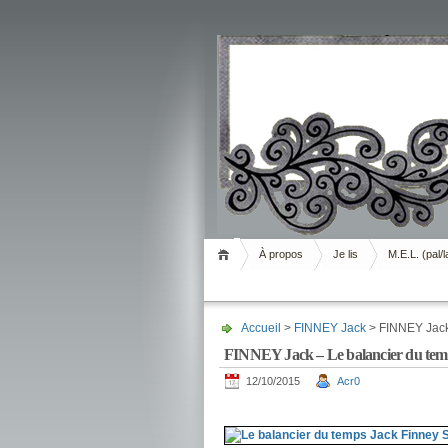
Livrement
À propos
Je lis
M.E.L. (pal/l
Accueil
>
FINNEY Jack
> FINNEY Jack
FINNEY Jack – Le balancier du tem
12/10/2015
Acr0
.