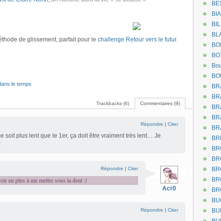
BE
BI
BI
BL
éthode de glissement, parfait pour le
challenge Retour vers le futur
.
BO
BO
Bou
BO
ans le temps
BR
BR
Trackbacks (6)
Commentaires (9)
BR
BR
Répondre
|
Citer
BR
 soit plus lent que le 1er, ça doit être vraiment très lent… Je
BR
!
BR
BR
Répondre
|
Citer
BR
ir eu plus à me mettre sous la dent :/
BR
Acr0
BR
BU
Répondre
|
Citer
BU