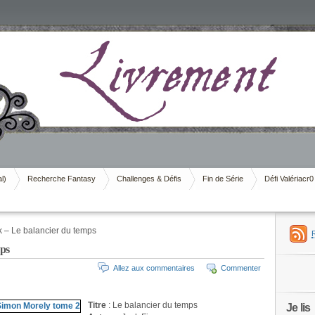
al)
Recherche Fantasy
Challenges & Défis
Fin de Série
Défi Valériacr0
 – Le balancier du temps
ps
Allez aux commentaires
Commenter
Titre
: Le balancier du temps
Je lis