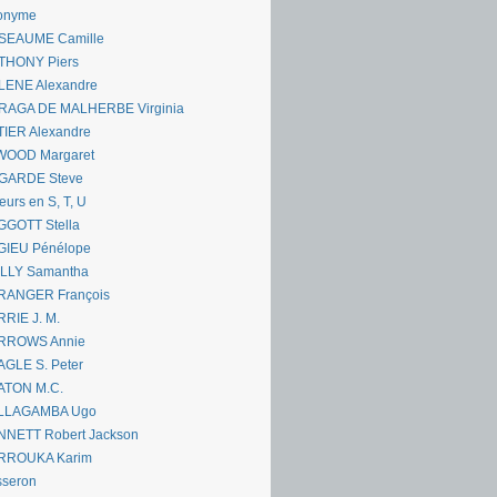
onyme
SEAUME Camille
THONY Piers
LENE Alexandre
RAGA DE MALHERBE Virginia
IER Alexandre
WOOD Margaret
GARDE Steve
eurs en S, T, U
GGOTT Stella
GIEU Pénélope
ILLY Samantha
RANGER François
RIE J. M.
RROWS Annie
GLE S. Peter
ATON M.C.
LLAGAMBA Ugo
NNETT Robert Jackson
RROUKA Karim
sseron