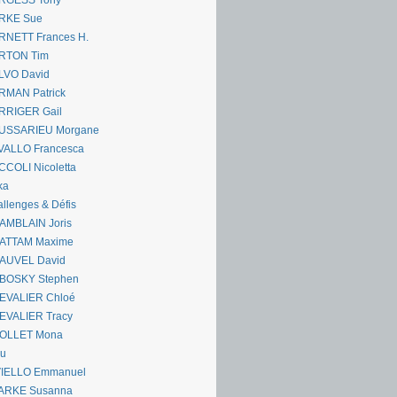
RGESS Tony
RKE Sue
RNETT Frances H.
RTON Tim
LVO David
RMAN Patrick
RRIGER Gail
USSARIEU Morgane
VALLO Francesca
COLI Nicoletta
ka
llenges & Défis
AMBLAIN Joris
ATTAM Maxime
AUVEL David
BOSKY Stephen
EVALIER Chloé
EVALIER Tracy
OLLET Mona
ou
VIELLO Emmanuel
ARKE Susanna