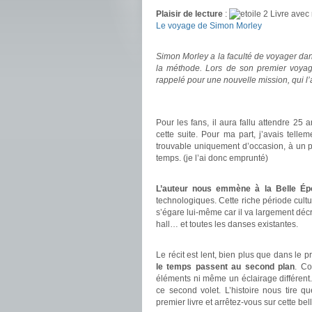
Plaisir de lecture
:
Livre avec 
Le voyage de Simon Morley
.
Simon Morley a la faculté de voyager dans
la méthode. Lors de son premier voyag
rappelé pour une nouvelle mission, qui l’
.
.
Pour les fans, il aura fallu attendre 25
cette suite. Pour ma part, j’avais tell
trouvable uniquement d’occasion, à un p
temps. (je l’ai donc emprunté)
.
L’auteur nous emmène à la Belle Ép
technologiques. Cette riche période cult
s’égare lui-même car il va largement déc
hall… et toutes les danses existantes.
.
Le récit est lent, bien plus que dans le 
le temps passent au second plan
. Co
éléments ni même un éclairage différent.
ce second volet. L’histoire nous tire 
premier livre et arrêtez-vous sur cette bel