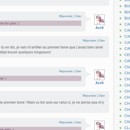
BU
BU
BU
Répondre
|
Citer
BU
enne les gens ;)
CA
Acr0
CA
CA
Répondre
|
Citer
CA
u en dis, je vais m’arrêter au premier tome que j’avais bien aimé
CA
 déjà trouvé quelques longueurs!
CEC
Cé
Cha
Répondre
|
Citer
CH
me :)
CH
Acr0
CH
CH
Répondre
|
Citer
CH
e premier tome ! Mais vu ton avis sur celui-ci, je ne pense pas m’y
CH
CH
Ci
CI
Répondre
|
Citer
CL
un autre ;)