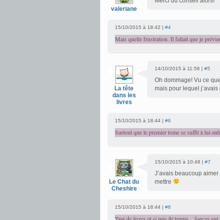
Merci du conseil alors!
valeriane
15/10/2015 à 18:42 |
#4
Mais quelle frustration. Il fallait que je prévi
14/10/2015 à 11:56 |
#5
Oh dommage! Vu ce que t
La tête
mais pour lequel j’avais
dans les
livres
15/10/2015 à 18:44 |
#6
Surtout que le premier tome se suffit à lui-mê
15/10/2015 à 10:48 |
#7
J’avais beaucoup aimer l
Le Chat du
mettre
Cheshire
15/10/2015 à 18:44 |
#8
Tant de livres et si peu de temps... fonces sur 