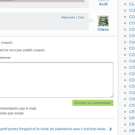
Acr0
CL
CL
CO
Répondre
|
Citer
COE
Chess
CO
COL
Col
(requis)
CO
il (ne sera pas publié) (requis)
CO
internet
Col
CO
CO
CO
CO
CO
CO
CO
mmentaires par e-mail.
CR
cles par email.
CR
CR
 petit poney fringant et la visite de papeteries-que-c’est-trop-beau.
CR