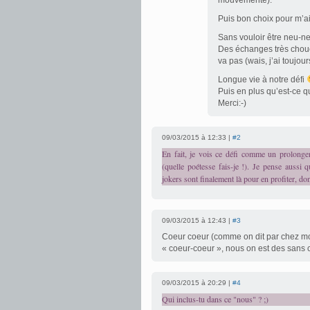
mouvementé).
Puis bon choix pour m’ai
Sans vouloir être neu-neu
Des échanges très choue
va pas (wais, j’ai toujou
Longue vie à notre défi
Puis en plus qu’est-ce 
Merci:-)
09/03/2015 à 12:33 |
#2
En fait, je vois ce défi comme un prolongem
(quelle poétesse fais-je !). Je pense aussi 
jokers sont finalement là pour en profiter, do
09/03/2015 à 12:43 |
#3
Coeur coeur (comme on dit par chez mo
« coeur-coeur », nous on est des sans c
09/03/2015 à 20:29 |
#4
Qui inclus-tu dans ce "nous" ? ;)