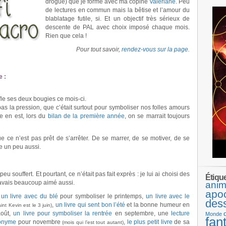
drogué) que je forme avec ma copine
Valériane
. Peu
de lectures en commun mais la bêtise et l’amour du
blablatage futile, si. Et un objectif très sérieux de
descente de PAL avec choix imposé chaque mois.
Rien que cela !
Pour tout savoir,
rendez-vous sur la page
.
 :
ffle ses deux bougies ce mois-ci.
pas la pression, que c’était surtout pour symboliser nos folles amours
ve en est, lors du
bilan de la première année
, on se marrait toujours
ue ce n’est pas prêt de s’arrêter. De se marrer, de se motiver, de se
re un peu aussi.
eu souffert. Et pourtant, ce n’était pas fait exprès : je lui ai choisi des
Étiqu
’avais beaucoup aimé aussi.
anim
apo
:
un livre avec du blé
pour symboliser le printemps,
un livre avec le
des
,
un livre qui sent bon l’été
et la bonne humeur en
aint Kevin est le 3 juin)
oût,
un livre pour symboliser la rentrée
en septembre, une
lecture
Monde
fan
onyme
pour novembre
,
le plus petit livre
de sa
(mois qui l’est tout autant)