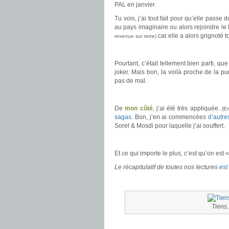
PAL en janvier.
Tu vois, j’ai tout fait pour qu’elle passe
au pays imaginaire ou alors rejoindre l
car elle a alors grignoté t
revenue sur terre)
.
Pourtant, c’était tellement bien parti, q
joker. Mais bon, la voilà proche de la 
pas de mal.
.
De
mon côté
, j’ai été très appliquée.
(En
sagas
. Bon, j’en ai commencées
d’autre
Sorel & Mosdi pour laquelle j’ai souffert.
.
Et ce qui importe le plus, c’est qu’on est
Le récapitulatif de toutes nos lectures
est 
.
Tiens,
.