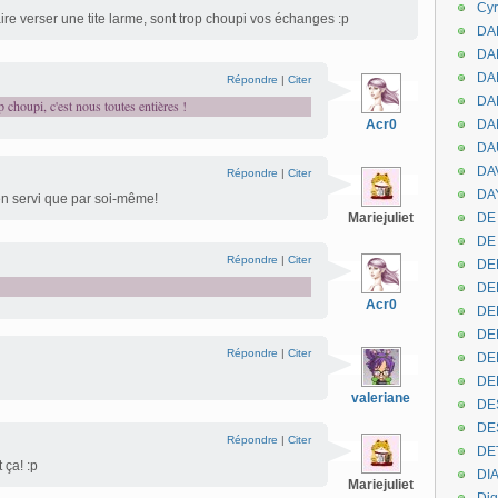
Cyr
ire verser une tite larme, sont trop choupi vos échanges :p
DAB
DA
DA
Répondre
|
Citer
DAN
 choupi, c'est nous toutes entières !
Acr0
DA
DA
DA
Répondre
|
Citer
DAY
ien servi que par soi-même!
Mariejuliet
DE 
DE
Répondre
|
Citer
DE
DE
Acr0
DE
DE
Répondre
|
Citer
DEN
DE
valeriane
DE
DE
Répondre
|
Citer
DE
 ça! :p
DI
Mariejuliet