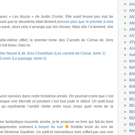
An
AN
e, avec « Les douze » de Justin Cronin. Elle avait trouvé pas mal de
AN
ssuré que le deuxième était dément (
encore plus que le premier à mes
AR
st un pavé, alors cela n’arrange pas les choses. Mais elle l’a terminé, she
AR
AST
a elle-même offert, le premier tome des Carnets de Cerise de Joris
AT
’est beau, lisez-le.
AU
élie Neyret & de Joris Chamblain (Les carnets de Cerise, tome 1)
Aut
 Cronin (Le passage, tome 2)
BA
BA
BA
BA
BAR
BA
voici lancées dans notre troisième année. On pourrait croire que c’est
BEA
sque une éternité et pourtant c’est tout juste le début. Un petit bout
BE
e, qu représente l’amitié réelle entre nous (mais quel reine de la
BE
BE
ne fantastique nouvelle année, je te propose un livre qui fait du bien
BE
 apprendre vraiment
à broyer du noir
Aristide broie du noir de
Be
t Séverine Gauthier. Un petit et merveilleux livre (offert par une non