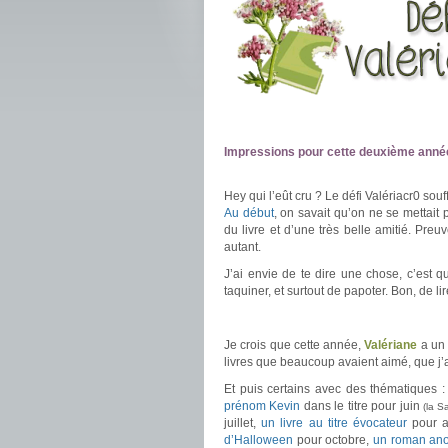
.
.
.
Impressions pour cette deuxième année
.
Hey qui l’eût cru ? Le défi Valériacr0 sou
Au début
, on savait qu’on ne se mettait 
du livre et d’une très belle amitié. Preu
autant.
J’ai envie de te dire une chose, c’est q
taquiner, et surtout de papoter. Bon, de li
.
Je crois que cette année,
Valériane
a un p
livres que beaucoup avaient aimé, que j
Et puis certains avec des thématiques 
prénom Kevin
dans le titre pour juin
(la S
juillet,
un livre au titre évocateur
pour a
d’Halloween
pour octobre,
un roman an