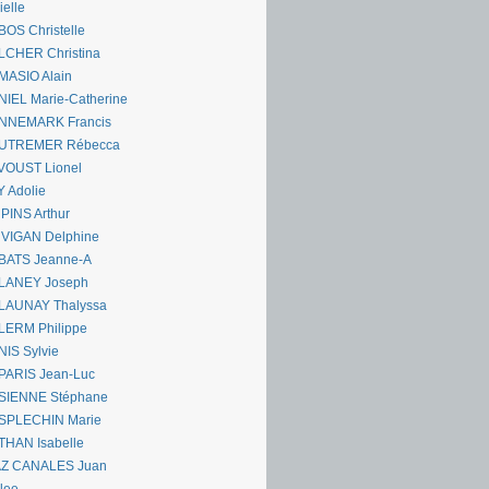
ielle
OS Christelle
LCHER Christina
MASIO Alain
IEL Marie-Catherine
NNEMARK Francis
UTREMER Rébecca
VOUST Lionel
 Adolie
PINS Arthur
 VIGAN Delphine
BATS Jeanne-A
LANEY Joseph
LAUNAY Thalyssa
LERM Philippe
IS Sylvie
PARIS Jean-Luc
SIENNE Stéphane
SPLECHIN Marie
THAN Isabelle
AZ CANALES Juan