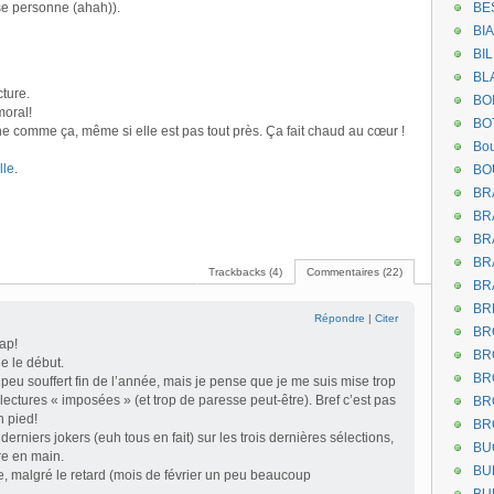
e personne (ahah)).
BE
BI
BI
BL
ture.
BO
oral!
BO
ne comme ça, même si elle est pas tout près. Ça fait chaud au cœur !
Bou
lle
.
BO
BR
BR
BR
BR
Trackbacks (4)
Commentaires (22)
BR
BR
Répondre
|
Citer
BR
ap!
BR
e le début.
BR
 peu souffert fin de l’année, mais je pense que je me suis mise trop
lectures « imposées » (et trop de paresse peut-être). Bref c’est pas
BR
n pied!
BR
derniers jokers (euh tous en fait) sur les trois dernières sélections,
BU
re en main.
BU
uze, malgré le retard (mois de février un peu beaucoup