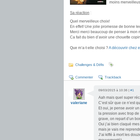
moins merveilleus
.
Sa réaction
:
Quel merveilleux choix!
En effet! Une jolie promesse de bonne lec
Merci merci beaucoup de penser à mon m
Ca fait du bien d’avoir une chouette copi
.
Que m’a-t-elle choisi ?
A découvrir chez e
.
Challenges & Défis
Commenter
Trackback
09/03/2015 à 10:36 |
#1
Aah mais quel super réc
valeriane
C’est sûr que ce n’est qu
Et oui, je pense avoir un
la pression avec trop de 
grave, on repart d’un bo
Oui j’ai bien claqué mes 
mais je vais me reprend
J’ai kiffé à mort les do