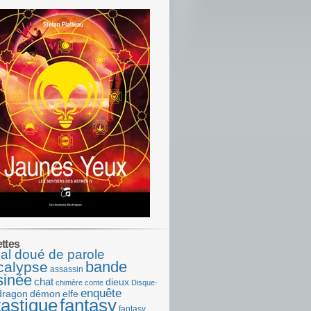
ettes
al doué de parole
bande
calypse
assassin
sinée
chat
dieux
chimère
conte
Disque-
enquête
dragon
démon
elfe
tastique
fantasy
fantasy