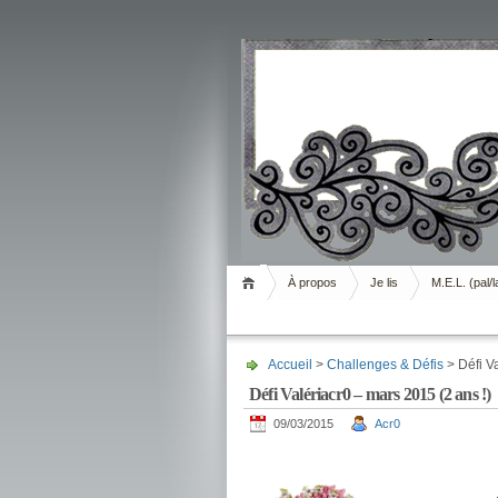
Livrement
À propos
Je lis
M.E.L. (pal/l
Accueil
>
Challenges & Défis
> Défi Va
Défi Valériacr0 – mars 2015 (2 ans !)
09/03/2015
Acr0
.