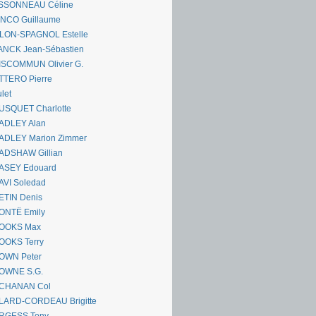
SSONNEAU Céline
ANCO Guillaume
LLON-SPAGNOL Estelle
ANCK Jean-Sébastien
ISCOMMUN Olivier G.
TTERO Pierre
let
USQUET Charlotte
ADLEY Alan
ADLEY Marion Zimmer
ADSHAW Gillian
ASEY Edouard
AVI Soledad
ETIN Denis
ONTË Emily
OOKS Max
OOKS Terry
OWN Peter
OWNE S.G.
CHANAN Col
LARD-CORDEAU Brigitte