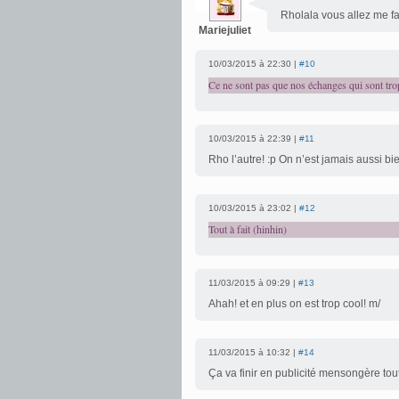
Rholala vous allez me fa
Mariejuliet
10/03/2015 à 22:30 |
#10
Ce ne sont pas que nos échanges qui sont trop
10/03/2015 à 22:39 |
#11
Rho l’autre! :p On n’est jamais aussi b
10/03/2015 à 23:02 |
#12
Tout à fait (hinhin)
11/03/2015 à 09:29 |
#13
Ahah! et en plus on est trop cool! m/
11/03/2015 à 10:32 |
#14
Ça va finir en publicité mensongère tout