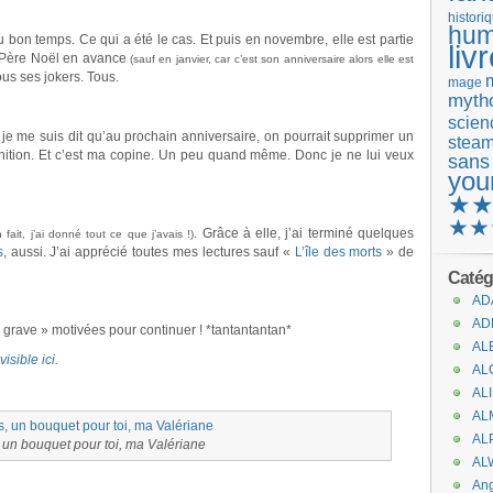
histori
hum
 du bon temps. Ce qui a été le cas. Et puis en novembre, elle est partie
liv
e Père Noël en avance
(sauf en janvier, car c’est son anniversaire alors elle est
ous ses jokers. Tous.
mage
mytho
scienc
ue je me suis dit qu’au prochain anniversaire, on pourrait supprimer un
stea
punition. Et c’est ma copine. Un peu quand même. Donc je ne lui veux
sans
you
★
★★
. Grâce à elle, j’ai terminé quelques
 fait, j’ai donné tout ce que j’avais !)
s
, aussi. J’ai apprécié toutes mes lectures sauf «
L’île des morts
» de
Catég
AD
AD
 « grave » motivées pour continuer ! *tantantantan*
AL
visible ici
.
AL
AL
AL
AL
 un bouquet pour toi, ma Valériane
AL
An