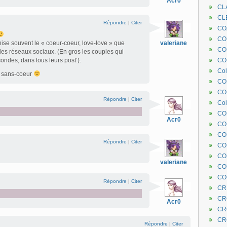
Acr0
CL
CL
Répondre
|
Citer
CO
COE
nise souvent le « coeur-coeur, love-love » que
valeriane
CO
les réseaux sociaux. (En gros les couples qui
ondes, dans tous leurs post’).
COL
Col
s sans-coeur
CO
CO
Répondre
|
Citer
Col
CO
Acr0
CO
CO
Répondre
|
Citer
CO
CO
valeriane
CO
CO
Répondre
|
Citer
CR
CR
Acr0
CR
CR
Répondre
|
Citer