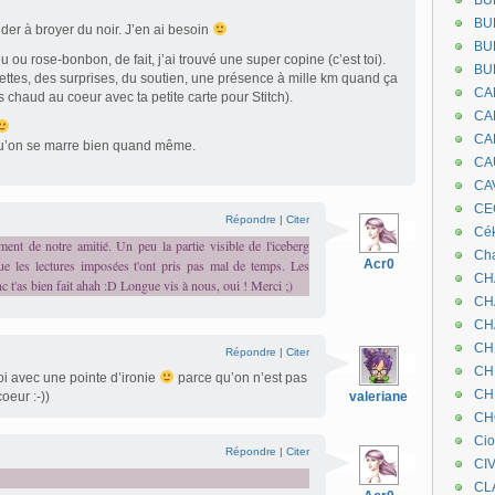
BU
BU
der à broyer du noir. J’en ai besoin
BU
 ou rose-bonbon, de fait, j’ai trouvé une super copine (c’est toi).
BU
ttes, des surprises, du soutien, une présence à mille km quand ça
CA
rs chaud au coeur avec ta petite carte pour Stitch).
CA
CA
qu’on se marre bien quand même.
CA
CA
CEC
Répondre
|
Citer
Cé
ent de notre amitié. Un peu la partie visible de l'iceberg
Cha
que les lectures imposées t'ont pris pas mal de temps. Les
Acr0
CH
nc t'as bien fait ahah :D Longue vis à nous, oui ! Merci ;)
CH
CH
CH
Répondre
|
Citer
CH
i avec une pointe d’ironie
parce qu’on n’est pas
CH
oeur :-))
valeriane
CH
Ci
Répondre
|
Citer
CI
CL