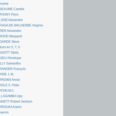
onyme
SEAUME Camille
THONY Piers
LENE Alexandre
RAGA DE MALHERBE Virginia
IER Alexandre
WOOD Margaret
GARDE Steve
eurs en S, T, U
GGOTT Stella
GIEU Pénélope
ILLY Samantha
RANGER François
RIE J. M.
RROWS Annie
GLE S. Peter
ATON M.C.
LLAGAMBA Ugo
NNETT Robert Jackson
RROUKA Karim
sseron