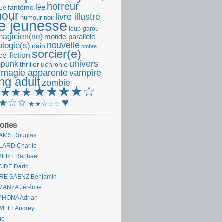
horreur
fantôme
fée
que
our
livre illustré
humour noir
re jeunesse
loup-garou
magicien(ne)
monde parallèle
nouvelle
logie(s)
nain
ombre
sorcier(e)
e-fiction
univers
mpunk
thriller
uchronie
 magie apparente
vampire
ng adult
zombie
★★★★☆
★★★★
♥
★☆☆
★★☆☆☆
ories
AMS Douglas
LARD Charlie
BERT Raphaël
CIDE Dario
IRE SÁENZ Benjamin
MANZA Jérémie
PHONA Adrian
WETT Audrey
ge