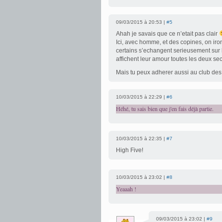
09/03/2015 à 20:53 |
#5
Ahah je savais que ce n’etait pas clair
Ici, avec homme, et des copines, on iro
certains s’echangent serieusement sur 
affichent leur amour toutes les deux sec
Mais tu peux adherer aussi au club de
10/03/2015 à 22:29 |
#6
Héhé, tu sais bien que j'en fais déjà partie.
10/03/2015 à 22:35 |
#7
High Five!
10/03/2015 à 23:02 |
#8
Yeaaah !
09/03/2015 à 23:02 |
#9