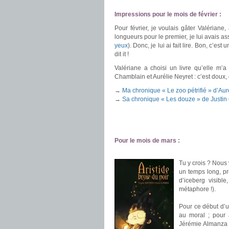
.
Impressions pour le mois de février :
Pour février, je voulais gâter Valérian
longueurs pour le premier, je lui avais a
yeux
). Donc, je lui ai fait lire. Bon, c’e
dit it !
Valériane a choisi un livre qu’elle m’
Chamblain et Aurélie Neyret : c’est doux, c
→
Ma chronique « Le zoo pétrifié » d’Aur
→
Sa chronique « Les douze » de Justin
.
.
Pour le mois de mars :
.
Tu y crois ? Nous 
un temps long, pre
d’iceberg visibl
métaphore !).
.
Pour ce début d’u
au moral ; pour
Jérémie Almanza e