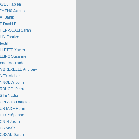
AVEL Fabien
EMENS James
AT Janik
 David B.
HEN-SCALI Sarah
IN Fabrice
lectif
LLETTE Xavier
LLINS Suzanne
onel Moutarde
MBREXELLE Anthony
NEY Michael
NNOLLY John
RBUCCI Pierre
STE Nadia
UPLAND Douglas
URTADE Henri
ETY Stéphane
ONIN Justin
OS Anaïs
OSSAN Sarah