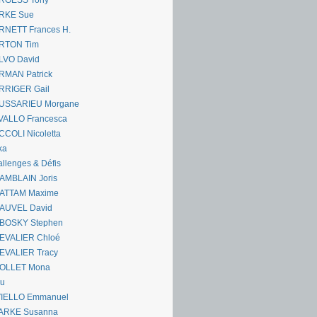
RGESS Tony
RKE Sue
RNETT Frances H.
RTON Tim
LVO David
RMAN Patrick
RRIGER Gail
USSARIEU Morgane
VALLO Francesca
COLI Nicoletta
ka
llenges & Défis
AMBLAIN Joris
ATTAM Maxime
AUVEL David
BOSKY Stephen
EVALIER Chloé
EVALIER Tracy
OLLET Mona
ou
VIELLO Emmanuel
ARKE Susanna