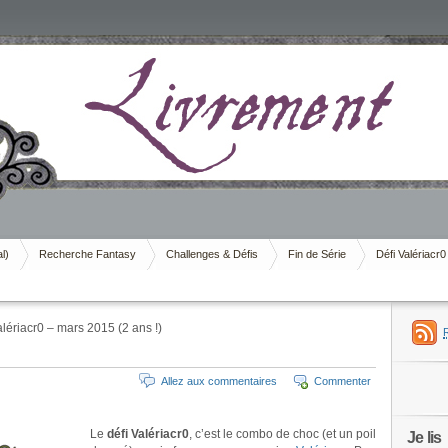
al)
Recherche Fantasy
Challenges & Défis
Fin de Série
Défi Valériacr0
lériacr0 – mars 2015 (2 ans !)
Allez aux commentaires
Commenter
Le
défi Valériacr0
, c’est le combo de choc (et un poil
Je lis