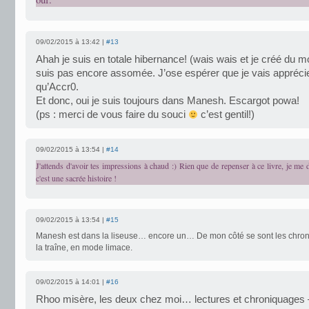
09/02/2015 à 13:42 |
#13
Ahah je suis en totale hibernance! (wais wais et je créé du mo
suis pas encore assomée. J’ose espérer que je vais apprécie
qu’Accr0.
Et donc, oui je suis toujours dans Manesh. Escargot powa!
(ps : merci de vous faire du souci
c’est gentil!)
09/02/2015 à 13:54 |
#14
J'attends d'avoir tes impressions à chaud :) Rien que de repenser à ce livre, je m
c'est une sacrée histoire !
09/02/2015 à 13:54 |
#15
Manesh est dans la liseuse… encore un… De mon côté se sont les chron
la traîne, en mode limace.
09/02/2015 à 14:01 |
#16
Rhoo misère, les deux chez moi… lectures et chroniquages