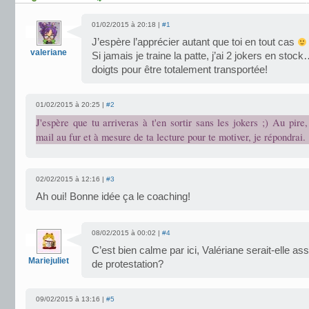
01/02/2015 à 20:18 |
#1
J’espère l’apprécier autant que toi en tout cas
valeriane
Si jamais je traine la patte, j’ai 2 jokers en stoc
doigts pour être totalement transportée!
01/02/2015 à 20:25 |
#2
J'espère que tu arriveras à t'en sortir sans les jokers ;) Au pire
mail au fur et à mesure de ta lecture pour te motiver, je répondrai.
02/02/2015 à 12:16 |
#3
Ah oui! Bonne idée ça le coaching!
08/02/2015 à 00:02 |
#4
C’est bien calme par ici, Valériane serait-elle a
Mariejuliet
de protestation?
09/02/2015 à 13:16 |
#5