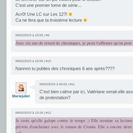
C’est une premier tome de série…
Acr0! Une LC sur Les 12?!
Ca ne fera que ta troisième lecture
09/02/2015 à 23:05 |
#9
Avec six ans de retard de chroniques, je peux t'affirmer qu'on peut b
09/02/2015 à 23:06 |
#10
Nannnn tu publies des chroniques 6 ans après????
08/02/2015 à 00:02 |
#11
C’est bien calme par ici, Valériane serait-elle a
Mariejuliet
de protestation?
09/02/2015 à 13:16 |
#12
Je crois qu'elle galope contre le temps :) Elle termine sa lectur
prévois d'enchainer avec le roman de Cronin. Elle a encore deux j
ouf.