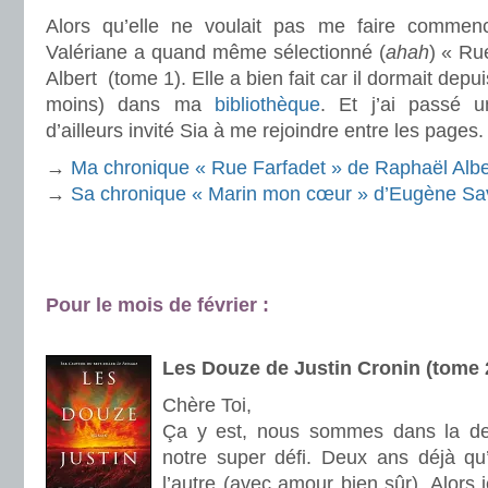
Alors qu’elle ne voulait pas me faire commenc
Valériane a quand même sélectionné (
ahah
) « Ru
Albert (tome 1). Elle a bien fait car il dormait depu
moins) dans ma
bibliothèque
. Et j’ai passé 
d’ailleurs invité Sia à me rejoindre entre les pages.
→
Ma chronique « Rue Farfadet » de Raphaël Albe
→
Sa chronique « Marin mon cœur » d’Eugène Sa
.
Pour le mois de février :
.
Les Douze de Justin Cronin (tome 
Chère Toi,
Ça y est, nous sommes dans la der
notre super
défi
. Deux ans déjà qu’
l’autre (avec amour bien sûr). Alors j