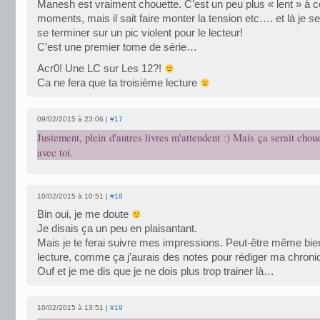
Manesh est vraiment chouette. C’est un peu plus « lent » à c
moments, mais il sait faire monter la tension etc…. et là je 
se terminer sur un pic violent pour le lecteur!
C’est une premier tome de série…
Acr0! Une LC sur Les 12?!
Ca ne fera que ta troisième lecture
09/02/2015 à 23:06 |
#17
Justement, plein d'autres livres m'attendent :) Mais ça serait choue
avec toi.
10/02/2015 à 10:51 |
#18
Bin oui, je me doute
Je disais ça un peu en plaisantant.
Mais je te ferai suivre mes impressions. Peut-être même bie
lecture, comme ça j’aurais des notes pour rédiger ma chroni
Ouf et je me dis que je ne dois plus trop trainer là…
10/02/2015 à 13:51 |
#19