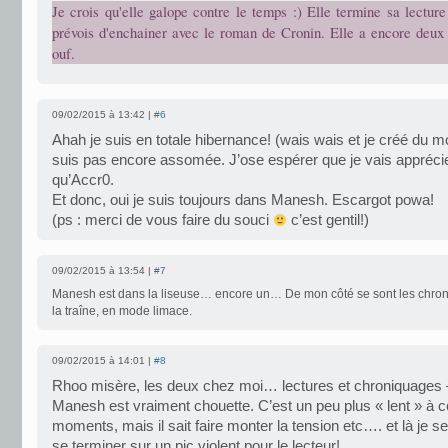
Je crois qu'elle galope contre le temps :) Elle termine sa lectur
prévois d'enchainer avec le roman de Cronin. Elle a encore deux j
ouf.
09/02/2015 à 13:42 |
#6
Ahah je suis en totale hibernance! (wais wais et je créé du mo
suis pas encore assomée. J’ose espérer que je vais apprécie
qu’Accr0.
Et donc, oui je suis toujours dans Manesh. Escargot powa!
(ps : merci de vous faire du souci
c’est gentil!)
09/02/2015 à 13:54 |
#7
Manesh est dans la liseuse… encore un… De mon côté se sont les chron
la traîne, en mode limace.
09/02/2015 à 14:01 |
#8
Rhoo misère, les deux chez moi… lectures et chroniquages
Manesh est vraiment chouette. C’est un peu plus « lent » à c
moments, mais il sait faire monter la tension etc…. et là je 
se terminer sur un pic violent pour le lecteur!