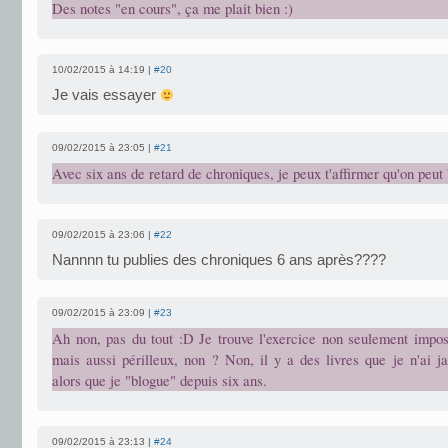
Des notes "en cours", ça me plait bien :)
10/02/2015 à 14:19 |
#20
Je vais essayer
09/02/2015 à 23:05 |
#21
Avec six ans de retard de chroniques, je peux t'affirmer qu'on peut b
09/02/2015 à 23:06 |
#22
Nannnn tu publies des chroniques 6 ans après????
09/02/2015 à 23:09 |
#23
Ah non, pas du tout :D Je trouve l'exercice non seulement impos
mais aussi périlleux, non ? Non, il y a des livres que je n'ai j
alors que je "blogue" depuis six ans.
09/02/2015 à 23:13 |
#24