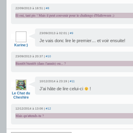
22/09/2013 à 18:51 |
#8
Et oui, tant pis ! Mais il peut convenir pour le challenge d'Halloween ;)
23/09/2013 à 02:01 |
#9
Je vais donc lire le premier… et voir ensuite!
Karine:)
23/09/2013 à 20:37 |
#10
Bientôt bientôt (dans l'année) ou... ?
10/12/2014 à 23:19 |
#11
J’ai hâte de lire celui-ci
!
Le Chat du
Cheshire
12/12/2014 à 13:06 |
#12
Mais qu'attends-tu ?