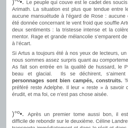
)°º•.
Le peuple qui couve est le cadet des soucis
Arimath. La situation est plus que tendue entre l
aucune mansuétude à l’égard de Rose : aucune exp
été donnée concernant le vent froid que souffle Artus
deux sentiments : la tristesse intense et la colèr
mentor. Rage et grande mélancolie s’emparent de 
à l’écart.
.
Si Artus a toujours été à nos yeux de lecteurs, u
nous sommes assez surpris quant au comportemen
As fait son entrée en la qualité de hussard, le Pr
beau et glacial. Ils se déchirent, s’aimen
personnages sont bien campés, construits.
To
préféré reste Adelphe. Il leur « reste » à savoir
érudit, et ma foi, ce n’est pas chose aisée.
.
.
)°º•.
Après un premier tome aussi bon, il est
difficile de rebondir sur le deuxième. Céline Landr