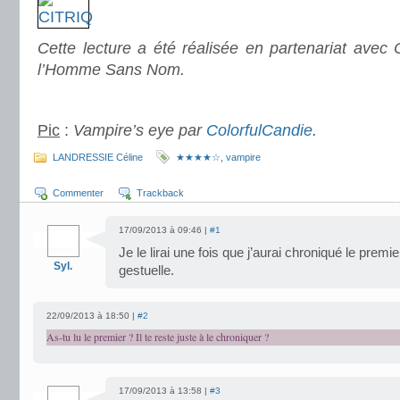
Cette lecture a été réalisée en partenariat avec C
l’Homme Sans Nom.
.
Pic
:
Vampire’s eye par
ColorfulCandie
.
.
LANDRESSIE Céline
★★★★☆
,
vampire
Commenter
Trackback
17/09/2013 à 09:46 |
#1
Je le lirai une fois que j’aurai chroniqué le premi
Syl.
gestuelle.
22/09/2013 à 18:50 |
#2
As-tu lu le premier ? Il te reste juste à le chroniquer ?
17/09/2013 à 13:58 |
#3