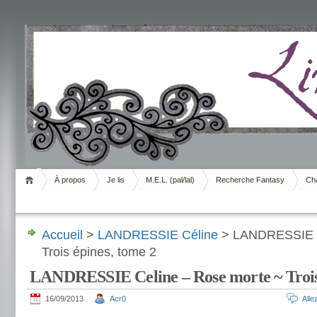
Livrement
À propos
Je lis
M.E.L. (pal/lal)
Recherche Fantasy
Cha
Accueil
>
LANDRESSIE Céline
> LANDRESSIE C
Trois épines, tome 2
LANDRESSIE Celine – Rose morte ~ Trois 
16/09/2013
Acr0
All