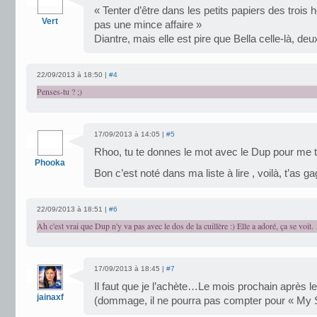
« Tenter d’être dans les petits papiers des troi
Vert
pas une mince affaire »
Diantre, mais elle est pire que Bella celle-là, deu
22/09/2013 à 18:50 |
#4
Penses-tu ? ;)
17/09/2013 à 14:05 |
#5
Rhoo, tu te donnes le mot avec le Dup pour me t
Phooka
Bon c’est noté dans ma liste à lire , voilà, t’as ga
22/09/2013 à 18:51 |
#6
Ah c'est vrai que Dup n'y va pas avec le dos de la cuillère :) Elle a adoré, ça se voit.
17/09/2013 à 18:45 |
#7
Il faut que je l’achète…Le mois prochain après 
jainaxf
(dommage, il ne pourra pas compter pour « My