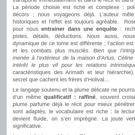
transporte immédiatement et dans le récit et dans l
La période choisie est riche et complexe : pol
décors ; nous voyageons déjà. L’auteur mêle 
historiques et l’effet est toujours agréable. Ro
pour nous
entrainer dans une enquête
: rech
pistes, détails, déductions. Nous aussi, nous
dynamique de ce tome est différente ; l’action es
et les combats plus musclés.
Bien que l’intri
menée à l’extérieur de la maison d’Artus, Céline
intérêt le plus vif pour les relations intrinsèqu
caractéristiques des Arimath et leur hiérarchie
secret que cachent les frères d’Holival…
.
Le langage soutenu et la plume délicate ne pourro
d’un même
qualificatif : raffiné
, souvent crois
plume parfume déjà le récit pour mieux pénétrer 
sont adaptés, le vocabulaire est riche : la lectu
devient fluide, on s’en imprègne. La joute ver
significative.
.