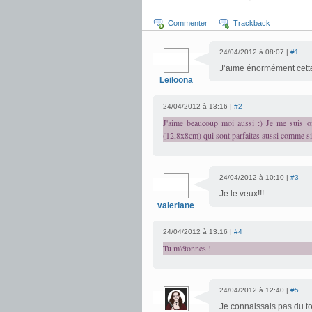
Commenter
Trackback
24/04/2012 à 08:07 |
#1
J’aime énormément cette ar
Leiloona
24/04/2012 à 13:16 |
#2
J'aime beaucoup moi aussi :) Je me suis of
(12,8x8cm) qui sont parfaites aussi comme si
24/04/2012 à 10:10 |
#3
Je le veux!!!
valeriane
24/04/2012 à 13:16 |
#4
Tu m'étonnes !
24/04/2012 à 12:40 |
#5
Je connaissais pas du tou