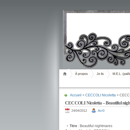
Livrement
À propos
Je lis
M.E.L. (pal/l
Accueil
>
CECCOLI Nicoletta
> CECCOL
CECCOLI Nicoletta – Beautiful nig
24/04/2012
Acr0
.
Titre
: Beautiful nightmares