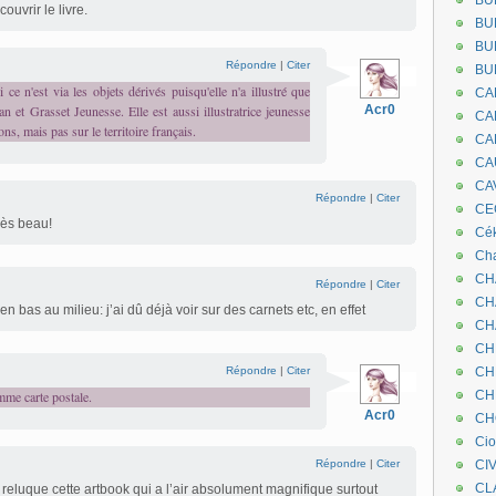
BU
ouvrir le livre.
BU
BU
Répondre
|
Citer
BU
ce n'est via les objets dérivés puisqu'elle n'a illustré que
CA
n et Grasset Jeunesse. Elle est aussi illustratrice jeunesse
Acr0
CA
ns, mais pas sur le territoire français.
CA
CA
CA
Répondre
|
Citer
CEC
très beau!
Cé
Cha
CH
Répondre
|
Citer
CH
en bas au milieu: j’ai dû déjà voir sur des carnets etc, en effet
CH
CH
Répondre
|
Citer
CH
omme carte postale.
CH
Acr0
CH
Ci
Répondre
|
Citer
CI
CL
 reluque cette artbook qui a l’air absolument magnifique surtout