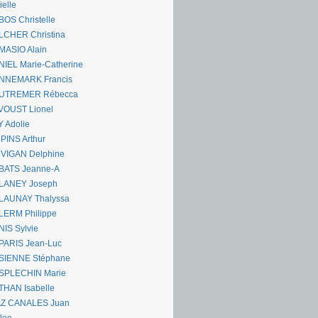
ielle
OS Christelle
LCHER Christina
MASIO Alain
IEL Marie-Catherine
NNEMARK Francis
UTREMER Rébecca
VOUST Lionel
 Adolie
PINS Arthur
 VIGAN Delphine
BATS Jeanne-A
LANEY Joseph
LAUNAY Thalyssa
LERM Philippe
IS Sylvie
PARIS Jean-Luc
SIENNE Stéphane
SPLECHIN Marie
THAN Isabelle
AZ CANALES Juan