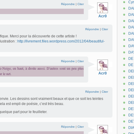
Cyr
Répondre
|
Citer
DAB
DA
Acr0
DA
DAN
Répondre
|
Citer
DA
fique. Merci pour la découverte de cette artiste !
DA
ustration :
http://livrement.files.wordpress.com/2012/04/beautiful-
DA
DAY
DE 
Répondre
|
Citer
DE
e-Neige, en haut, à droite aussi. D'autres sont un peu plus
DE
r le net.
Acr0
DE
DE
DE
Répondre
|
Citer
DEN
vie. Les dessins sont vraiment beaux et que ce soit les teintes
DE
 cela est empli de poésie, c’est très beau.
DE
uelque part pour le feuilleter.
DE
DE
Répondre
|
Citer
DI