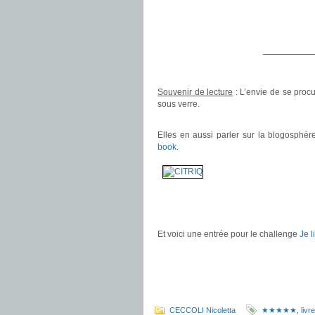
——————
Souvenir de lecture
: L’envie de se procu
sous verre.
.
Elles en aussi parler sur la blogosphèr
book
.
.
.
Et voici une entrée pour le challenge
Je l
.
.
.
CECCOLI Nicoletta
★★★★★
,
livre