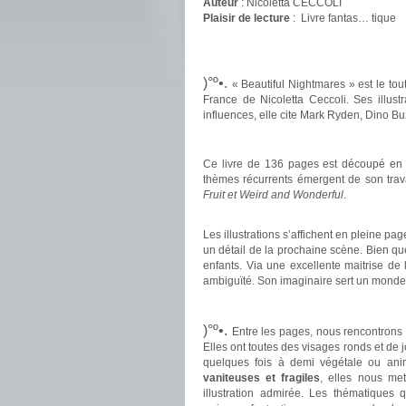
Auteur
: Nicoletta CECCOLI
Plaisir de lecture
:
Livre fantas… tique
.
.
)°º•.
« Beautiful Nightmares » est le to
France de Nicoletta Ceccoli. Ses illus
influences, elle cite Mark Ryden, Dino Bu
.
Ce livre de 136 pages est découpé en
thèmes récurrents émergent de son trav
Fruit et Weird and Wonderful
.
.
Les illustrations s’affichent en pleine pa
un détail de la prochaine scène. Bien que
enfants. Via une excellente maitrise de l
ambiguïté. Son imaginaire sert un monde 
.
)°º•.
Entre les pages, nous rencontrons 
Elles ont toutes des visages ronds et de 
quelques fois à demi végétale ou ani
vaniteuses et fragiles
, elles nous me
illustration admirée. Les thématiques