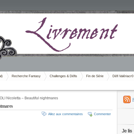
al)
Recherche Fantasy
Challenges & Défis
Fin de Série
Défi Valériacr0
I Nicoletta – Beautiful nightmares
htmares
Allez aux commentaires
Commenter
Je lis