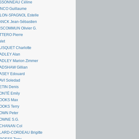
SSONNEAU Céline
ANCO Guillaume
LLON-SPAGNOL Estelle
ANCK Jean-Sébastien
ISCOMMUN Olivier G.
TTERO Pierre
let
USQUET Charlotte
ADLEY Alan
ADLEY Marion Zimmer
ADSHAW Gillian
ASEY Edouard
AVI Soledad
ETIN Denis
ONTË Emily
OOKS Max
OOKS Terry
OWN Peter
OWNE S.G.
CHANAN Col
LARD-CORDEAU Brigitte