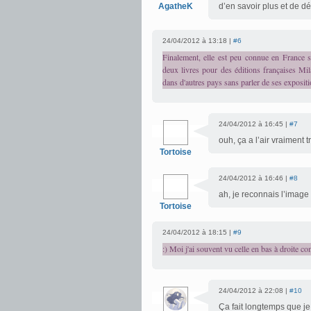
AgatheK
d’en savoir plus et de déc
24/04/2012 à 13:18 |
#6
Finalement, elle est peu connue en France si 
deux livres pour des éditions françaises Mila
dans d'autres pays sans parler de ses expositio
24/04/2012 à 16:45 |
#7
ouh, ça a l’air vraiment 
Tortoise
24/04/2012 à 16:46 |
#8
ah, je reconnais l’image 
Tortoise
24/04/2012 à 18:15 |
#9
:) Moi j'ai souvent vu celle en bas à droite c
24/04/2012 à 22:08 |
#10
Ça fait longtemps que je