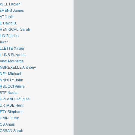
AVEL Fabien
EMENS James
AT Janik
 David B.
HEN-SCALI Sarah
IN Fabrice
lectif
LLETTE Xavier
LLINS Suzanne
onel Moutarde
MBREXELLE Anthony
NEY Michael
NNOLLY John
RBUCCI Pierre
STE Nadia
UPLAND Douglas
URTADE Henri
ETY Stéphane
ONIN Justin
OS Anaïs
OSSAN Sarah