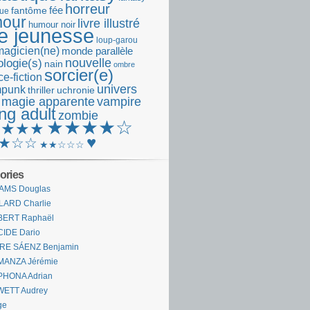
horreur
fantôme
fée
que
our
livre illustré
humour noir
re jeunesse
loup-garou
magicien(ne)
monde parallèle
nouvelle
logie(s)
nain
ombre
sorcier(e)
e-fiction
univers
mpunk
thriller
uchronie
 magie apparente
vampire
ng adult
zombie
★★★★☆
★★★★
♥
★☆☆
★★☆☆☆
ories
AMS Douglas
LARD Charlie
BERT Raphaël
CIDE Dario
IRE SÁENZ Benjamin
MANZA Jérémie
PHONA Adrian
WETT Audrey
ge