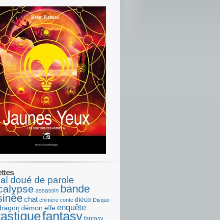
ettes
al doué de parole
bande
calypse
assassin
sinée
chat
dieux
chimère
conte
Disque-
enquête
dragon
démon
elfe
tastique
fantasy
fantasy