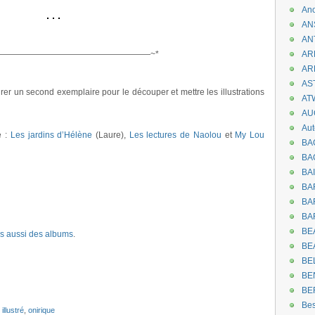
An
AN
.
AN
——————————————————~*
AR
AR
.
AST
rer un second exemplaire pour le découper et mettre les illustrations
AT
AU
Aut
e :
Les jardins d’Hélène
(Laure),
Les lectures de Naolou
et
My Lou
BA
BA
BA
BA
BAR
BA
BEA
is aussi des albums
.
BE
BE
BE
BE
Be
 illustré
,
onirique