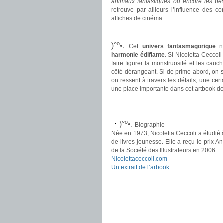
animaux fantastiques ou encore les bes
retrouve par ailleurs l’influence des c
affiches de cinéma.
.
)°º•.
Cet
univers fantasmagorique
no
harmonie édifiante
. Si Nicoletta Ceccol
faire figurer la monstruosité et les cauc
côté dérangeant. Si de prime abord, on se 
on ressent à travers les détails, une ce
une place importante dans cet artbook d
.
.
)°º•.
Biographie
Née en 1973, Nicoletta Ceccoli a étudié à l
de livres jeunesse. Elle a reçu le prix An
de la Société des Illustrateurs en 2006.
Nicolettaceccoli.com
Un extrait de l’arbook
.