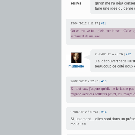
eirilys
qu’on me l’a déjà conseil
faire une idée du genre d’
25/04/2012 à 11:27 |
#11
On en trouve tout plein sur le net... Celles q
sentiment de malaise.
25/04/2012 à 20:26 |
#12
J’ai découvert cette illust
mutinelle
beaucoup ce côté doux e
26/04/2012 à 22:44 |
#13
En tout cas, j'espère qu'elle ne le laisse pa
mignon avec ces couleurs pastel, les images d
27/04/2012 à 07:41 |
#14
Si justement… elles sont dans un présen
moi aussi.