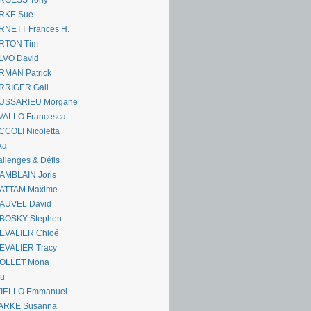
RGESS Tony
RKE Sue
RNETT Frances H.
RTON Tim
LVO David
RMAN Patrick
RRIGER Gail
USSARIEU Morgane
VALLO Francesca
COLI Nicoletta
ka
llenges & Défis
AMBLAIN Joris
ATTAM Maxime
AUVEL David
BOSKY Stephen
EVALIER Chloé
EVALIER Tracy
OLLET Mona
ou
VIELLO Emmanuel
ARKE Susanna