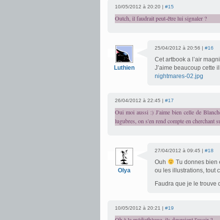
10/05/2012 à 20:20 |
#15
Outch, il faudrait peut-être lui signaler ?
25/04/2012 à 20:56 |
#16
Cet artbook a l’air magni
Luthien
J’aime beaucoup cette ill
nightmares-02.jpg
26/04/2012 à 22:45 |
#17
Oui moi aussi :) J'aime bien celle de Blanch
lugubres, on s'en rend compte en cherchant su
27/04/2012 à 09:45 |
#18
Ouh
Tu donnes bien en
Olya
ou les illustrations, tout
Faudra que je le trouve q
10/05/2012 à 20:21 |
#19
Oh à la médiathèque, ils devraient l'avoir ?