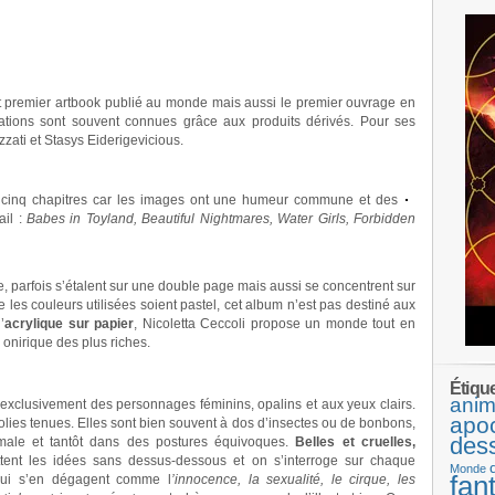
ut premier artbook publié au monde mais aussi le premier ouvrage en
trations sont souvent connues grâce aux produits dérivés. Pour ses
zzati et Stasys Eiderigevicious.
 cinq chapitres car les images ont une humeur commune et des
ail :
Babes in Toyland, Beautiful Nightmares, Water Girls, Forbidden
ge, parfois s’étalent sur une double page mais aussi se concentrent sur
 les couleurs utilisées soient pastel, cet album n’est pas destiné aux
’
acrylique sur papier
, Nicoletta Ceccoli propose un monde tout en
onirique des plus riches.
Étiqu
anim
exclusivement des personnages féminins, opalins et aux yeux clairs.
apo
jolies tenues. Elles sont bien souvent à dos d’insectes ou de bonbons,
des
male et tantôt dans des postures équivoques.
Belles et cruelles,
ttent les idées sans dessus-dessous et on s’interroge sur chaque
Monde
fan
 qui s’en dégagent comme l
’innocence, la sexualité, le cirque, les