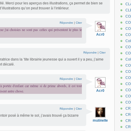
lé. Merci pour les aperçus des illustrations, ça permet de bien se
CL
illustrations qu’on peut trouver à l’intérieur.
CL
CO
COE
Répondre
|
Citer
CO
ue j'ai choisies ne sont pas celles qui présentent le plus le
Acr0
COL
Col
CO
Répondre
|
Citer
CO
ratrice dans la ‘tite librairie jeunesse qui a ouvert il y a peu, j’aime
Col
t décalé.
CO
CO
CO
Répondre
|
Citer
CO
s à portée d'enfant car même si de prime abords, il est tout
CO
isent autre chose.
Acr0
CO
CO
CR
Répondre
|
Citer
CR
toir posé à même le sol, j’avais trouvé ça bizarre
mutinelle
CR
CR