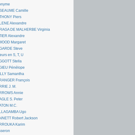
onyme
SEAUME Camille
THONY Piers
LENE Alexandre
RAGA DE MALHERBE Virginia
IER Alexandre
WOOD Margaret
GARDE Steve
eurs en S, T, U
GGOTT Stella
GIEU Pénélope
ILLY Samantha
RANGER François
RIE J. M.
RROWS Annie
GLE S. Peter
ATON M.C.
LLAGAMBA Ugo
NNETT Robert Jackson
RROUKA Karim
sseron