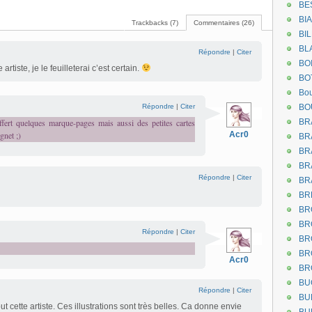
BE
BI
Trackbacks (7)
Commentaires (26)
BI
BL
Répondre
|
Citer
BO
tiste, je le feuilleterai c’est certain.
BO
Bou
Répondre
|
Citer
BO
fert quelques marque-pages mais aussi des petites cartes
BR
gnet ;)
Acr0
BR
BR
BR
Répondre
|
Citer
BR
BR
BR
BR
Répondre
|
Citer
BR
BR
Acr0
BR
BU
Répondre
|
Citer
BU
t cette artiste. Ces illustrations sont très belles. Ca donne envie