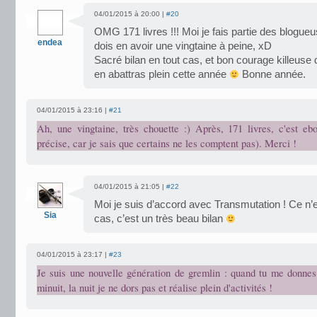
04/01/2015 à 20:00 |
#20
OMG 171 livres !!! Moi je fais partie des blogue
endea
dois en avoir une vingtaine à peine, xD
Sacré bilan en tout cas, et bon courage killeuse 
en abattras plein cette année
Bonne année.
04/01/2015 à 23:16 |
#21
Ah, une vingtaine, très chouette :) Après, 171 livres, c'est eb
précise, car je sais que certains ne les comptent pas). Merci !
04/01/2015 à 21:05 |
#22
Moi je suis d’accord avec Transmutation ! Ce n’e
Sia
cas, c’est un très beau bilan
04/01/2015 à 23:17 |
#23
Je suis une nouvelle génération de gremlin : quand tu me donne
minuit, la nuit je ne dors pas et réalise plein d'activités !