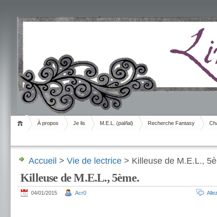
Livrement
À propos
Je lis
M.E.L. (pal/lal)
Recherche Fantasy
Cha
Accueil
>
Vie de lectrice
> Killeuse de M.E.L., 5
Killeuse de M.E.L., 5ème.
04/01/2015
Acr0
All
.