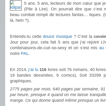
5 ans. 5 ans, lecteurs de mon cœur que j
(Pile à Lire). On pourrait dire que c’est
beau combat rempli de lectures fantas… tiques. (t’
là, hein ?).
.
Entends-tu cette
douce musique
? C’est la
cavale
Jour pour jour, cela fait 5 ans que j’ai rejoint L
combinaisons-de-cuir-so-sexy et on s’est mis
au 
notre
PAL
.
.
En 2014,
j’ai lu
116
livres soit 76 romans, 40 livre
19 bandes dessinées, 9 comics). Soit 33299 
graphiques.
2775 pages par mois, 640 pages par semaine, 91 
par heure, presque 4 quand on me laisse tranquille/
mange. Ce qui donne quand même presque un livre 