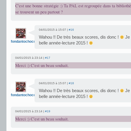
C'est une bonne stratégie :) Ta PAL est regroupée dans ta bibliothè
se trouvent un peu partout ?
04/01/2015 à 15:07 |
#16
Wahou !! De très beaux scores, dis donc !
Je 
fondantochocolat
belle année-lecture 2015 !
04/01/2015 à 23:14 |
#17
Merci :) C'est un beau souhait.
04/01/2015 à 15:07 |
#18
Wahou !! De très beaux scores, dis donc !
Je 
fondantochocolat
belle année-lecture 2015 !
04/01/2015 à 23:14 |
#19
Merci :) C'est un beau souhait.