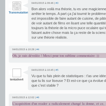
04/01/2015 à 09:46 |
#3
Bon alors voilà ma théorie, tu es une magicienne 
Transmutation
arrêter le temps. A part ça j’ai tourné le problèm
est impossible de faire autant de cuisine, de pâti
de voir autant de films en lisant une telle quantité
toujours la théorie de la micro puce oculaire qui t
faisant autre chose mais la ça reste de la science 
sur une théorie réaliste.
04/01/2015 à 10:28 |
#4
Oh, je suis dévoilée ! Merci pour ton sublime commentaire :))
04/01/2015 à 10:45 |
#5
Vu que tu fais plein de statistiques : t’as une id
tentative4
que tu lis sur liseuse ? Et est-ce que ça évolue
que c’est stable ?
04/01/2015 à 12:02 |
#6
L'acquisition d'un reader a radicalement changé la donne, et ce,