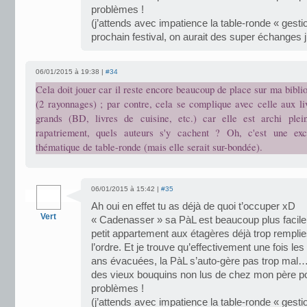
problèmes !
(j’attends avec impatience la table-ronde « gest
prochain festival, on aurait des super échanges j
06/01/2015 à 19:38 |
#34
Cela doit jouer car il reste encore beaucoup de place sur ma bibl
(2 rayonnages) ; par contre, cela se complique avec celle aux li
grands (BD, livres de cuisine, etc.) car elle est archi plei
rapatriement, quels auteurs s'y cachent ? Oh, c'est une exc
thématique de table-ronde (mais elle serait sur-bondée).
06/01/2015 à 15:42 |
#35
Ah oui en effet tu as déjà de quoi t’occuper xD
Vert
« Cadenasser » sa PàL est beaucoup plus facile
petit appartement aux étagères déjà trop rempli
l’ordre. Et je trouve qu’effectivement une fois les
ans évacuées, la PàL s’auto-gère pas trop mal… c
des vieux bouquins non lus de chez mon père p
problèmes !
(j’attends avec impatience la table-ronde « gest