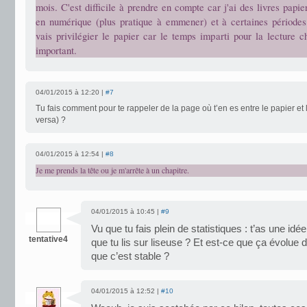
mois. C'est difficile à prendre en compte car j'ai des livres papier
en numérique (plus pratique à emmener) et à certaines périodes
vais privilégier le papier car le temps imparti pour la lecture 
important.
04/01/2015 à 12:20 |
#7
Tu fais comment pour te rappeler de la page où t’en es entre le papier et l
versa) ?
04/01/2015 à 12:54 |
#8
Je me prends la tête ou je m'arrête à un chapitre.
04/01/2015 à 10:45 |
#9
Vu que tu fais plein de statistiques : t’as une id
tentative4
que tu lis sur liseuse ? Et est-ce que ça évolue
que c’est stable ?
04/01/2015 à 12:52 |
#10