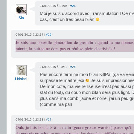
04/01/2015 à 21:05 |
#24
Moi je suis d’accord avec Transmutation ! Ce n’e
Sia
cas, c’est un très beau bilan
04/01/2015 à 23:17 |
#25
Je suis une nouvelle génération de gremlin : quand tu me donne
minuit, la nuit je ne dors pas et réalise plein d'activités !
04/01/2015 à 23:10 |
#26
Pas encore terminé mon bilan KillPal (ça va ven
Lhisbei
surpassé le maître jedi
Je suis impressionnée
De mon côté, ma vieille liseuse n’est pas aussi p
stat du tout), du coup mon bilan sera plus light. 
plus dans ma combi jaune et noire, j’ai un peu g
(comme ma pal)
04/01/2015 à 23:18 |
#27
Ouh, je fais les stats à la main (genre grosse warrior) parce qu'il
de pouvoir prendre en compte toutes les données chiffrées avec un 