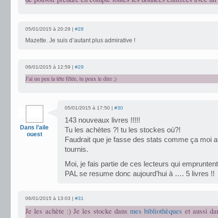
05/01/2015 à 20:29 |
#28
Mazette. Je suis d’autant plus admirative !
06/01/2015 à 12:59 |
#29
J'ai un peu la tête fêlée, tu peux le dire ;)
05/01/2015 à 17:50 |
#30
143 nouveaux livres !!!!!
Dans l’aile
Tu les achètes ?! tu les stockes où?!
ouest
Faudrait que je fasse des stats comme ça moi au
tournis.
Moi, je fais partie de ces lecteurs qui emprunten
PAL se resume donc aujourd’hui à …. 5 livres !!
06/01/2015 à 13:03 |
#31
Je les achète :) Je les stocke dans
mes bibliothèques
et aussi d