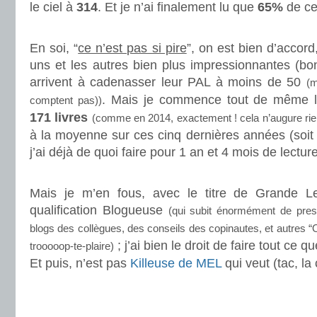
le ciel à
314
. Et je n’ai finalement lu que
65%
de ce
.
En soi, “
ce n’est pas si pire
”, on est bien d’accord
uns et les autres bien plus impressionnantes (bo
arrivent à cadenasser leur PAL à moins de 50
(m
. Mais je commence tout de même 
comptent pas))
171 livres
(comme en 2014, exactement ! cela n’augure rie
à la moyenne sur ces cinq dernières années (soit 
j’ai déjà de quoi faire pour 1 an et 4 mois de lectu
.
Mais je m’en fous, avec le titre de Grande Le
qualification Blogueuse
(qui subit énormément de pres
blogs des collègues, des conseils des copinautes, et autres “Oh-
; j’ai bien le droit de faire tout ce q
trooooop-te-plaire)
Et puis, n’est pas
Killeuse de MEL
qui veut (tac, l
.
.