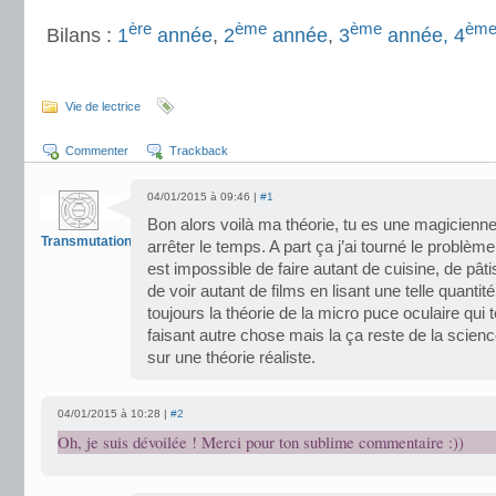
ère
ème
ème
èm
Bilans :
1
année
,
2
année
,
3
année,
4
.
Vie de lectrice
Commenter
Trackback
04/01/2015 à 09:46 |
#1
Bon alors voilà ma théorie, tu es une magicienne 
Transmutation
arrêter le temps. A part ça j’ai tourné le problèm
est impossible de faire autant de cuisine, de pâti
de voir autant de films en lisant une telle quantité
toujours la théorie de la micro puce oculaire qui t
faisant autre chose mais la ça reste de la science 
sur une théorie réaliste.
04/01/2015 à 10:28 |
#2
Oh, je suis dévoilée ! Merci pour ton sublime commentaire :))