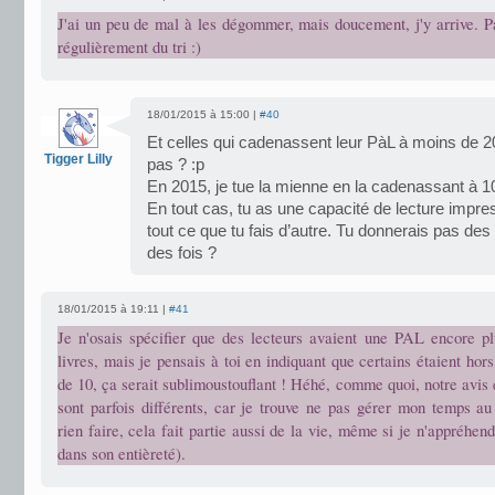
J'ai un peu de mal à les dégommer, mais doucement, j'y arrive. Pa
régulièrement du tri :)
18/01/2015 à 15:00 |
#40
Et celles qui cadenassent leur PàL à moins de 20
Tigger Lilly
pas ? :p
En 2015, je tue la mienne en la cadenassant à 10
En tout cas, tu as une capacité de lecture impre
tout ce que tu fais d’autre. Tu donnerais pas de
des fois ?
18/01/2015 à 19:11 |
#41
Je n'osais spécifier que des lecteurs avaient une PAL encore p
livres, mais je pensais à toi en indiquant que certains étaient hor
de 10, ça serait sublimoustouflant ! Héhé, comme quoi, notre avis e
sont parfois différents, car je trouve ne pas gérer mon temps a
rien faire, cela fait partie aussi de la vie, même si je n'appréhen
dans son entièreté).