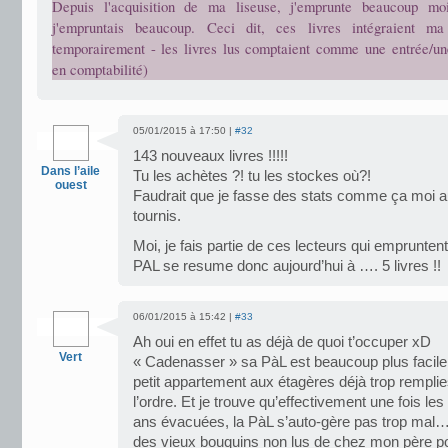
Depuis l'acquisition de ma liseuse, j'emprunte beaucoup mo
j'empruntais beaucoup. Ceci dit, ces livres intégraient
temporairement - les livres lus comptaient comme une entrée/u
en comptabilité)
05/01/2015 à 17:50 |
#32
143 nouveaux livres !!!!!
Dans l’aile
Tu les achètes ?! tu les stockes où?!
ouest
Faudrait que je fasse des stats comme ça moi au
tournis.
Moi, je fais partie de ces lecteurs qui emprunten
PAL se resume donc aujourd’hui à …. 5 livres !!
06/01/2015 à 15:42 |
#33
Ah oui en effet tu as déjà de quoi t’occuper xD
Vert
« Cadenasser » sa PàL est beaucoup plus facile
petit appartement aux étagères déjà trop rempli
l’ordre. Et je trouve qu’effectivement une fois les
ans évacuées, la PàL s’auto-gère pas trop mal… c
des vieux bouquins non lus de chez mon père p