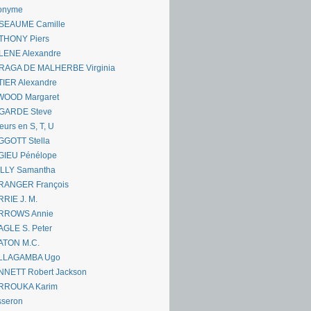
onyme
SEAUME Camille
THONY Piers
LENE Alexandre
RAGA DE MALHERBE Virginia
IER Alexandre
WOOD Margaret
GARDE Steve
eurs en S, T, U
GGOTT Stella
GIEU Pénélope
ILLY Samantha
RANGER François
RIE J. M.
RROWS Annie
GLE S. Peter
ATON M.C.
LLAGAMBA Ugo
NNETT Robert Jackson
RROUKA Karim
sseron