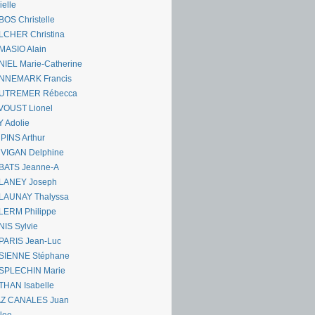
ielle
OS Christelle
LCHER Christina
MASIO Alain
IEL Marie-Catherine
NNEMARK Francis
UTREMER Rébecca
VOUST Lionel
 Adolie
PINS Arthur
 VIGAN Delphine
BATS Jeanne-A
LANEY Joseph
LAUNAY Thalyssa
LERM Philippe
IS Sylvie
PARIS Jean-Luc
SIENNE Stéphane
SPLECHIN Marie
THAN Isabelle
AZ CANALES Juan