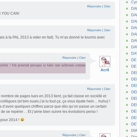
Cyr
Répondre
|
Citer
DAB
ssi YOU CAN!
DA
DA
DAN
Répondre
|
Citer
DA
ais à ta PAL 2013 à vider en fait). Tu m’as donné le tournis avec
DA
DA
DAY
Répondre
|
Citer
DE 
isbei ! On pourrait presque se faire une uchronie comme
DE
Acr0
DE
DE
DE
Répondre
|
Citer
DE
e nombre de pages lues en 2013 tient, ça fait classe en société et
DEN
collègues (et bim ouais j’ai lu tout ça, ça vous épate hein… huhu) !
DE
a d’avoir quelques chiffres parce que dès qu’on passe un certain
DE
ile de se repérer… Et j’aime bien suivre les évolutions perso !
DE
 pour 2014 !
DE
DI
Répondre
|
Citer