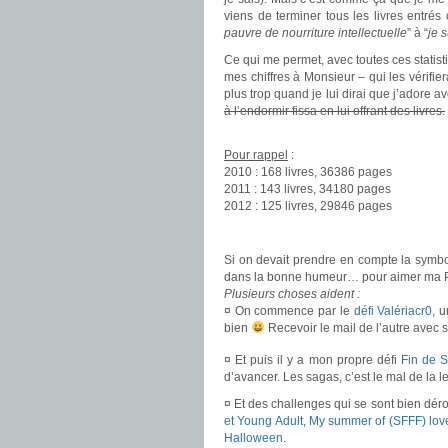
viens de terminer tous les livres entrés
pauvre de nourriture intellectuelle
” à “
je 
Ce qui me permet, avec toutes ces statisti
mes chiffres à Monsieur – qui les vérifi
plus trop quand je lui dirai que j’adore a
à l’endormir fissa en lui offrant des livres.
.
Pour rappel
:
2010 : 168 livres, 36386 pages
2011 : 143 livres, 34180 pages
2012 : 125 livres, 29846 pages
.
Si on devait prendre en compte la symbo
dans la bonne humeur… pour aimer ma P
Plusieurs choses aident :
¤ On commence par le
défi Valériacr0
, 
bien
Recevoir le mail de l’autre avec
¤ Et puis il y a mon propre défi
Fin de S
d’avancer. Les sagas, c’est le mal de la l
¤ Et des challenges qui se sont bien déro
et Young Adult
,
My summer of (SFFF) lov
Halloween
.