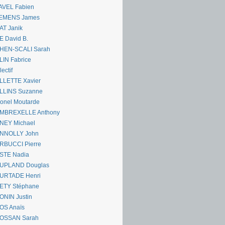
AVEL Fabien
EMENS James
AT Janik
 David B.
HEN-SCALI Sarah
IN Fabrice
lectif
LLETTE Xavier
LLINS Suzanne
onel Moutarde
MBREXELLE Anthony
NEY Michael
NNOLLY John
RBUCCI Pierre
STE Nadia
UPLAND Douglas
URTADE Henri
ETY Stéphane
ONIN Justin
OS Anaïs
OSSAN Sarah