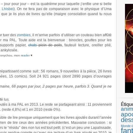
– jour pour jour – est la quatrième pour laquelle j’enfile une si belle
à
Lhisbei
). On ne fera pas de comparaison avec le physique d’Uma
 que je lis plus de livres qu’elle (maigre consolation quand tu nous
r tuer des
zombies
, il m’arrive parfois d’utiliser un couteau bien affûté
r ma PAL. Toute aide est la bienvenue : binocles, gouttes pour les
supports papier,
chats
plein de poils
, fauteuil lecture, oreiller plié,
e ankylosée.
Sonychou, mon
reader
♥
répartissent comme suit : 56 romans, 9 nouvelles à la pièce, 26 livres
nées, 15 comics). Soit 24 921 pages (dont 2890 pages d’ouvrages
aine, 68 pages par jour, 2 pages par heure, parfois 3. Quand je ne
é lus.
Étiqu
outés à ma PAL en 2013. Le reste se partageant ainsi : 11 proviennent
anim
 (reste 4,8%) et 1 en 2010 (reste 0%).
apo
sible de lire presque uniquement que les livres ajoutés durant l’année
des
à rien de lire ceux des années précédentes. Mauvaise conclusion : si
Monde
rs le “résidu” des non lus est tout petit. (c’est un peu une Lapalissade,
fan
 suis rendue compte qu’avec ma lecture d’un livre ajouté en 2010, je