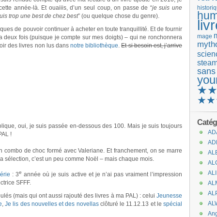
 cette année-là. Et ouaiiis, d’un seul coup, on passe de “
je suis une
histori
hum
suis trop une best de chez best
” (ou quelque chose du genre).
liv
ques de pouvoir continuer à acheter en toute tranquillité. Et de fournir
mage
era deux fois (puisque je compte sur mes doigts) – qui ne ronchonnera
mytho
voir des livres non lus dans
notre bibliothèque
.
Et si besoin est, j’arrive
scienc
stea
sans
you
★
★★
Catég
lique, oui, je suis passée en-dessous des 100. Mais je suis toujours
AD
AL !
AD
un combo de choc formé avec Valeriane. Et franchement, on se marre
AL
 sa sélection, c’est un peu comme Noël – mais chaque mois.
AL
e
AL
érie
: 3
année où je suis active et je n’ai pas vraiment l’impression
ectrice SFFF.
AL
AL
ulés (mais qui ont aussi rajouté des livres à ma PAL) : celui
Jeunesse
AL
e
,
Je lis des nouvelles et des novellas
clôturé le 11.12.13 et le
spécial
An