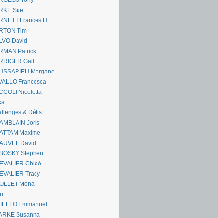
RGESS Tony
RKE Sue
RNETT Frances H.
RTON Tim
LVO David
RMAN Patrick
RRIGER Gail
USSARIEU Morgane
VALLO Francesca
COLI Nicoletta
ka
llenges & Défis
AMBLAIN Joris
ATTAM Maxime
AUVEL David
BOSKY Stephen
EVALIER Chloé
EVALIER Tracy
OLLET Mona
ou
VIELLO Emmanuel
ARKE Susanna