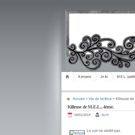
Livrement
À propos
Je lis
M.E.L. (pal/l
Accueil
>
Vie de lectrice
> Killeuse de
Killeuse de M.E.L., 4ème.
04/01/2014
Acr0
.
Le cuir ne vieillit pas.