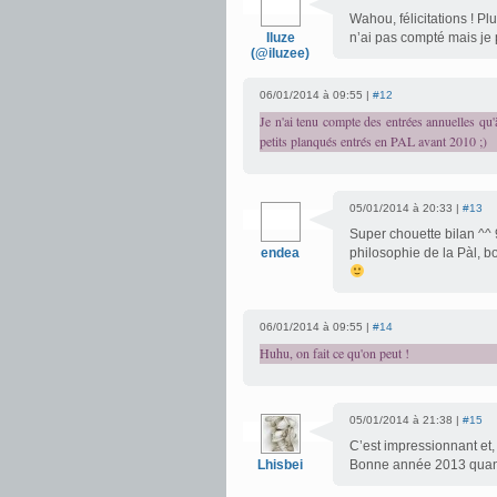
Wahou, félicitations ! Pl
Iluze
n’ai pas compté mais je 
(@iluzee)
06/01/2014 à 09:55 |
#12
Je n'ai tenu compte des entrées annuelles qu'
petits planqués entrés en PAL avant 2010 ;)
05/01/2014 à 20:33 |
#13
Super chouette bilan ^^ 9
endea
philosophie de la Pàl, bo
06/01/2014 à 09:55 |
#14
Huhu, on fait ce qu'on peut !
05/01/2014 à 21:38 |
#15
C’est impressionnant et, 
Lhisbei
Bonne année 2013 quand