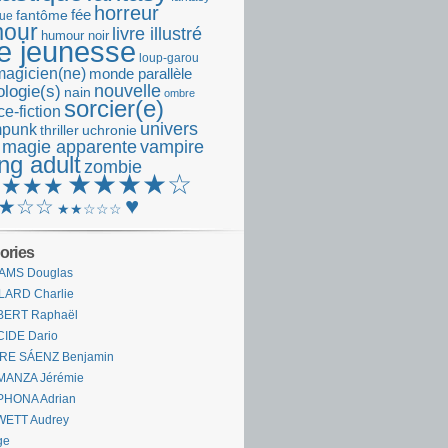
horreur
fantôme
fée
que
our
livre illustré
humour noir
re jeunesse
loup-garou
magicien(ne)
monde parallèle
nouvelle
logie(s)
nain
ombre
sorcier(e)
e-fiction
univers
mpunk
thriller
uchronie
 magie apparente
vampire
ng adult
zombie
★★★★☆
★★★★
♥
★☆☆
★★☆☆☆
ories
AMS Douglas
LARD Charlie
BERT Raphaël
CIDE Dario
IRE SÁENZ Benjamin
MANZA Jérémie
PHONA Adrian
WETT Audrey
ge