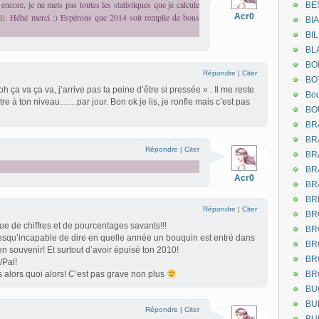
t encore, je ne mets pas toutes les statistiques que je calcule
BE
oi). Héhé merci :) Espérons que 2014 soit remplie de bons
Acr0
BI
BI
BL
BO
Répondre
|
Citer
BO
 ça va ça va, j’arrive pas la peine d’être si pressée » . Il me reste
Bou
re à ton niveau……par jour. Bon ok je lis, je ronfle mais c’est pas
BO
BR
BR
Répondre
|
Citer
BR
BR
Acr0
BR
BR
Répondre
|
Citer
BR
e de chiffres et de pourcentages savants!!!
BR
resqu’incapable de dire en quelle année un bouquin est entré dans
BR
en souvenir! Et surtout d’avoir épuisé ton 2010!
BR
/Pal!
 alors quoi alors! C’est pas grave non plus
BR
BU
BU
Répondre
|
Citer