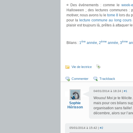
¤ Des événements : comme le
week-
Halloween ; des lectures communes : 
motiver, nous avons lu le
tome 8
lors du 
pour la
lecture commune au long cours
plaisir est toujours là, prêtes à attaquer
.
ère
ème
ème
Bilans :
1
année
,
2
année
,
3
an
.
.
Vie de lectrice
Commenter
Trackback
04/01/2014 à 18:24 |
#1
Wouou! Moi je te félicit
Sophie
mais pour ces bilans supe
Hérisson
organisation sans faille!
décembre, alors sur l’a
05/01/2014 à 15:42 |
#2