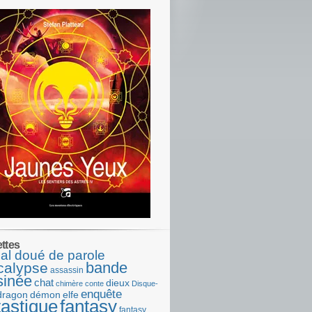
ettes
al doué de parole
bande
calypse
assassin
sinée
chat
dieux
chimère
conte
Disque-
enquête
dragon
démon
elfe
tastique
fantasy
fantasy