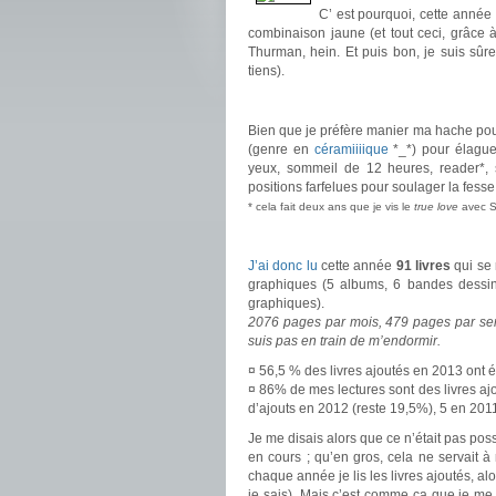
C’ est pourquoi, cette année 
combinaison jaune (et tout ceci, grâce 
Thurman, hein. Et puis bon, je suis sûre
tiens).
.
Bien que je préfère manier ma hache pou
(genre en
céramiiiique
*_*) pour élague
yeux, sommeil de 12 heures, reader*, 
positions farfelues pour soulager la fess
* cela fait deux ans que je vis le
true love
avec 
.
J’ai donc lu
cette année
91 livres
qui se 
graphiques (5 albums, 6 bandes dessi
graphiques).
2076 pages par mois, 479 pages par sem
suis pas en train de m’endormir.
¤ 56,5 % des livres ajoutés en 2013 ont ét
¤ 86% de mes lectures sont des livres aj
d’ajouts en 2012 (reste 19,5%), 5 en 2011
Je me disais alors que ce n’était pas pos
en cours ; qu’en gros, cela ne servait 
chaque année je lis les livres ajoutés, alo
je sais). Mais c’est comme ça que je me