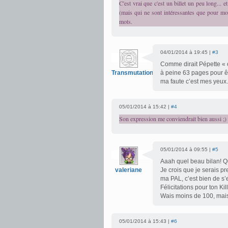
C'est vrai que c'est un billet un peu long... e
(mais qui ne sont intéressantes que pour m
mots.
04/01/2014 à 19:45 |
#3
Comme dirait Pépette « oh
Transmutation
à peine 63 pages pour êt
ma faute c’est mes yeux.
05/01/2014 à 15:42 |
#4
Son expression me conviendrait bien aussi ;)
05/01/2014 à 09:55 |
#5
Aaah quel beau bilan! Qu
valeriane
Je crois que je serais p
ma PAL, c’est bien de s’
Félicitations pour ton Kill
Wais moins de 100, mais
05/01/2014 à 15:43 |
#6