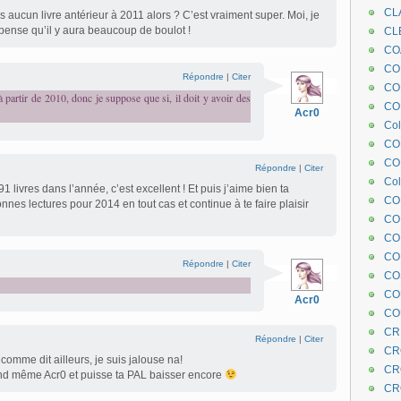
CL
us aucun livre antérieur à 2011 alors ? C’est vraiment super. Moi, je
pense qu’il y aura beaucoup de boulot !
CL
CO
COE
Répondre
|
Citer
CO
à partir de 2010, donc je suppose que si, il doit y avoir des
COL
Acr0
Col
CO
CO
Répondre
|
Citer
Col
1 livres dans l’année, c’est excellent ! Et puis j’aime bien ta
CO
nnes lectures pour 2014 en tout cas et continue à te faire plaisir
CO
CO
CO
Répondre
|
Citer
CO
CO
Acr0
CO
CR
Répondre
|
Citer
CR
comme dit ailleurs, je suis jalouse na!
CR
 même Acr0 et puisse ta PAL baisser encore
CR