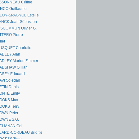
SSONNEAU Céline
ANCO Guillaume
LLON-SPAGNOL Estelle
ANCK Jean-Sébastien
ISCOMMUN Olivier G.
TTERO Pierre
let
USQUET Charlotte
ADLEY Alan
ADLEY Marion Zimmer
ADSHAW Gillian
ASEY Edouard
AVI Soledad
ETIN Denis
ONTË Emily
OOKS Max
OOKS Terry
OWN Peter
OWNE S.G.
CHANAN Col
LARD-CORDEAU Brigitte