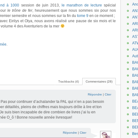
An
end à 1000
session de juin 2013,
le marathon de lecture
spécial
pour
le trône de fer
, heureusement que nous sommes six pour nos
AN
premier semestre et nous sommes sur la fin du
tome 9
en ce moment ;
AN
avec Eirilys et Olya, nous avons réalisé une pause de six mois et le
AR
 le volume 4 des Aventuriers de la mer
AR
AST
AT
née
.
AU
Aut
BA
BA
BA
Trackbacks (4)
Commentaires (28)
BA
BAR
Répondre
|
Citer
BA
BEA
e. Pas pour continuer d’achalander ta PAL qui n’en a pas besoin
r détaillés, pleins de chiffres mais toujours drôle à lire et ton
BE
 Je suis bien incapable de dire combien de livres j’ai lu en
BE
nnée O_ô ! Bonne nouvelle année livresque!
BE
BE
Répondre
|
Citer
Be