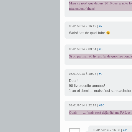
Masi ce n'est que depuis 2010 que je note tout
m'attendent (ahem)
05/01/2014 à 16:12 |
#7
Wais! t’as de quoi faire
06/01/2014 à 09:54 |
#8
Si on part sur 90 livres, j'ai de quoi lire pend
06/01/2014 à 10:27 |
#9
Deal!
90 livres cette années!
1 an et demi…. mais c’est sans acheter u
08/01/2014 à 22:18 |
#10
Ouais -_- ... (mais c'est déjà râté, ma PAL est
05/01/2014 à 16:50 |
#11