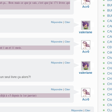
BU
 ça... Bon mais ce que je sais, c'est que j'ai 171 livres qui
BU
Acr0
BU
BU
CA
Répondre
|
Citer
CA
CA
valeriane
CA
Répondre
|
Citer
CA
ant 1 an et 11 mois.
CEC
Acr0
Cé
Cha
Répondre
|
Citer
CH
CH
valeriane
CH
n seul livre ça alors?!
CH
CH
CH
Répondre
|
Citer
CH
 déjà à +5 depuis le 1er janvier)
Acr0
Ci
CI
CL
Répondre
|
Citer