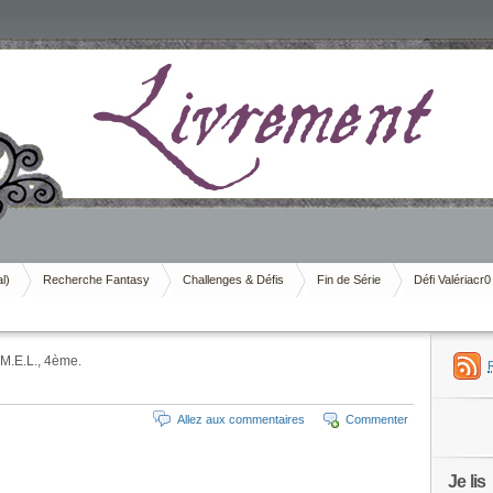
al)
Recherche Fantasy
Challenges & Défis
Fin de Série
Défi Valériacr0
 M.E.L., 4ème.
Allez aux commentaires
Commenter
Je lis