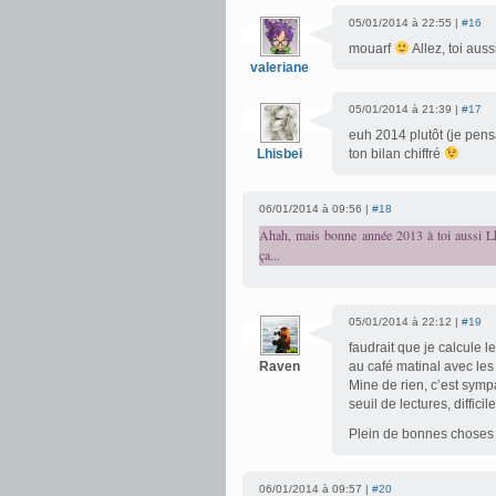
05/01/2014 à 22:55 |
#16
mouarf
Allez, toi au
valeriane
05/01/2014 à 21:39 |
#17
euh 2014 plutôt (je pens
Lhisbei
ton bilan chiffré
06/01/2014 à 09:56 |
#18
Ahah, mais bonne année 2013 à toi aussi Lh
ça...
05/01/2014 à 22:12 |
#19
faudrait que je calcule l
Raven
au café matinal avec les 
Mine de rien, c’est symp
seuil de lectures, diffic
Plein de bonnes choses
06/01/2014 à 09:57 |
#20