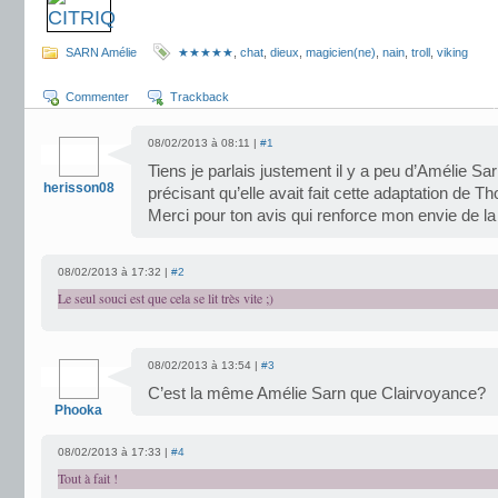
SARN Amélie
★★★★★
,
chat
,
dieux
,
magicien(ne)
,
nain
,
troll
,
viking
Commenter
Trackback
08/02/2013 à 08:11 |
#1
Tiens je parlais justement il y a peu d’Amélie Sar
herisson08
précisant qu’elle avait fait cette adaptation de T
Merci pour ton avis qui renforce mon envie de la
08/02/2013 à 17:32 |
#2
Le seul souci est que cela se lit très vite ;)
08/02/2013 à 13:54 |
#3
C’est la même Amélie Sarn que Clairvoyance?
Phooka
08/02/2013 à 17:33 |
#4
Tout à fait !