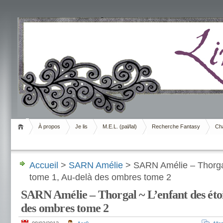
Livrement
À propos
Je lis
M.E.L. (pal/lal)
Recherche Fantasy
Cha
Accueil
>
SARN Amélie
> SARN Amélie – Thorgal
tome 1, Au-delà des ombres tome 2
SARN Amélie – Thorgal ~ L’enfant des étoi
des ombres tome 2