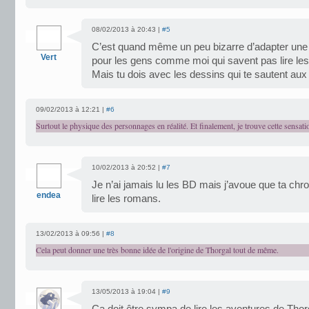
08/02/2013 à 20:43 |
#5
C’est quand même un peu bizarre d’adapter une 
Vert
pour les gens comme moi qui savent pas lire les
Mais tu dois avec les dessins qui te sautent a
09/02/2013 à 12:21 |
#6
Surtout le physique des personnages en réalité. Et finalement, je trouve cette sensat
10/02/2013 à 20:52 |
#7
Je n’ai jamais lu les BD mais j’avoue que ta ch
endea
lire les romans.
13/02/2013 à 09:56 |
#8
Cela peut donner une très bonne idée de l'origine de Thorgal tout de même.
13/05/2013 à 19:04 |
#9