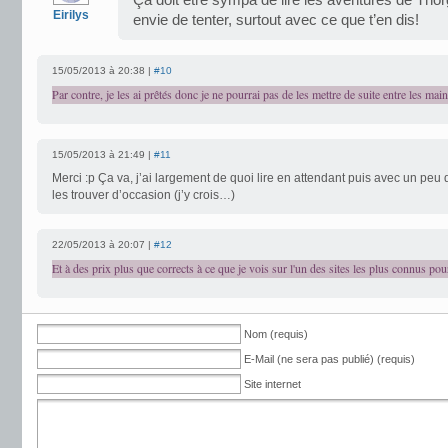
Ça doit être sympa de lire les aventures de Thor
Eirilys
envie de tenter, surtout avec ce que t’en dis!
15/05/2013 à 20:38 |
#10
Par contre, je les ai prêtés donc je ne pourrai pas de les mettre de suite entre les main
15/05/2013 à 21:49 |
#11
Merci :p Ça va, j’ai largement de quoi lire en attendant puis avec un peu
les trouver d’occasion (j’y crois…)
22/05/2013 à 20:07 |
#12
Et à des prix plus que corrects à ce que je vois sur l'un des sites les plus connus pou
Nom (requis)
E-Mail (ne sera pas publié) (requis)
Site internet