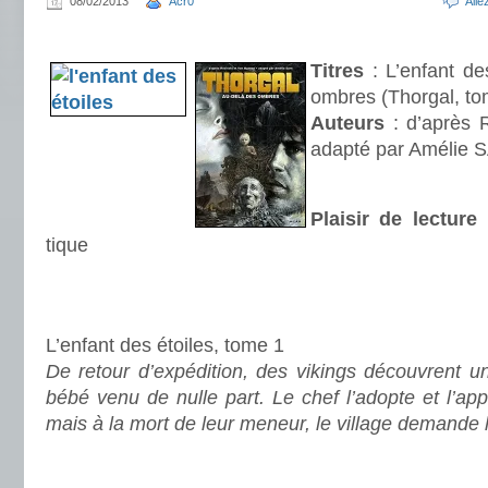
08/02/2013
Acr0
All
.
Titres
: L’enfant de
ombres (Thorgal, to
Auteurs
: d’après 
adapté par Amélie
Plaisir de lecture
tique
.
.
L’enfant des étoiles, tome 1
De retour d’expédition, des vikings découvrent u
bébé venu de nulle part. Le chef l’adopte et l’app
mais à la mort de leur meneur, le village demande l’
.