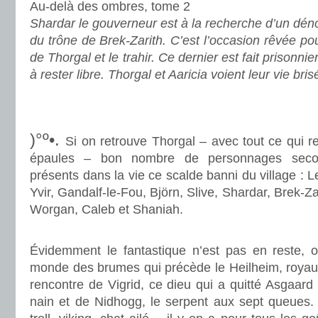
Au-delà des ombres, tome 2
Shardar le gouverneur est à la recherche d’un dén
du trône de Brek-Zarith. C’est l’occasion rêvée p
de Thorgal et le trahir. Ce dernier est fait prisonni
à rester libre. Thorgal et Aaricia voient leur vie bris
.
.
)°º•.
Si on retrouve Thorgal – avec tout ce qui r
épaules – bon nombre de personnages secon
présents dans la vie ce scalde banni du village : L
Yvir, Gandalf-le-Fou, Björn, Slive, Shardar, Brek-Za
Worgan, Caleb et Shaniah.
.
Évidemment le fantastique n’est pas en reste, 
monde des brumes qui précède le Heilheim, royaum
rencontre de Vigrid, ce dieu qui a quitté Asgaard 
nain et de Nidhogg, le serpent aux sept queues. 