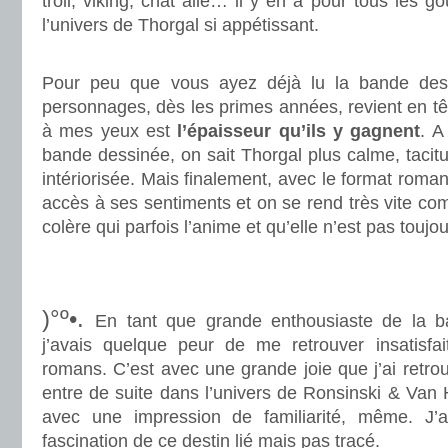
troll, viking, chat ailé… il y en a pour tous les go
l’univers de Thorgal si appétissant.
.
Pour peu que vous ayez déjà lu la bande des
personnages, dès les primes années, revient en t
à mes yeux est
l’épaisseur qu’ils y gagnent
. A
bande dessinée, on sait Thorgal plus calme, tacitu
intériorisée. Mais finalement, avec le format rom
accès à ses sentiments et on se rend très vite co
colère qui parfois l’anime et qu’elle n’est pas toujou
.
.
)°º•.
En tant que grande enthousiaste de la b
j’avais quelque peur de me retrouver insatisfa
romans. C’est avec une grande joie que j’ai retr
entre de suite dans l’univers de Ronsinski & Van
avec une impression de familiarité, même. J’ai
fascination de ce destin lié mais pas tracé.