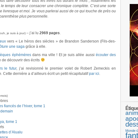
 faire découvrir tous les livres lus durant le mois ; notamment les
r le temps de leur consacrer une chronique complète. C’est une sorte
livresque et moi. Je vous parlerai aussi de ce qui touche de près ou
 parenthèse plus personnelle.
– j’ai lu
2969 pages
.
uh, je suis à jour)
yeux
vers « Le héros des siècles » de Brandon Sanderson (Fils-des-
lôture une saga
grâce à elle.
thèques éphémères
dans ma ville ! Et je suis allée aussi
écouter des
 de découvrir des écrits
s le futur
, j’ai revisionné le premier volet de Robert Zemeckis en
Cette dernière a d’ailleurs écrit un petit récapitulatif
par ici
.
 mois)
èbres
s fiancés de l’hiver, tome 1
Étiqu
endemain
anim
apo
ya, tome 1
des
rts
Monde
ettes d’Alualu
fan
lence