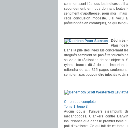
comment sont liés tous les indices qu’il 
secondement, en nous donnant toutes le
sentiment d’apothéose, pour moi ; mais
cette conclusion modeste. J’ai vécu a
(développés en chronique), ce qui fait qu
.
.
Déchirés 
Plaisir de 
Dans la pile des livres lus concernant l
drogués semblent ne pas être touchés par 
sa vie et la réalisation de ses objectifs. 
rythme bancal dû à de trop importantes
retiendra de ces 315 pages seulement «
semblent pas pouvoir être infectés ». Un 
.
.
Chronique complète
Tome 1
,
tome 3
Aucun doute, l’univers steampunk dé
mécanopodes, Clankers contre Darwin
insuffisance que dans le premier tome : 
poil d’exotisme. Ce qui fait de ce tome u