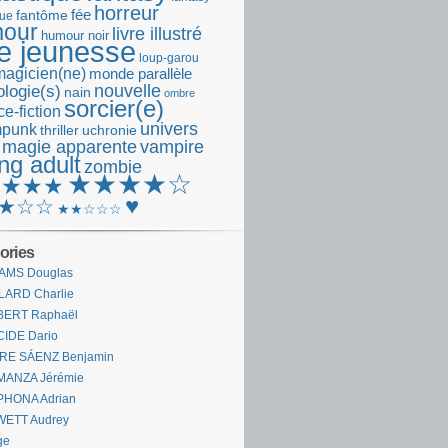
horreur
fantôme
fée
que
our
livre illustré
humour noir
re jeunesse
loup-garou
magicien(ne)
monde parallèle
nouvelle
logie(s)
nain
ombre
sorcier(e)
e-fiction
univers
mpunk
thriller
uchronie
 magie apparente
vampire
ng adult
zombie
★★★★☆
★★★★
♥
★☆☆
★★☆☆☆
ories
AMS Douglas
LARD Charlie
BERT Raphaël
CIDE Dario
IRE SÁENZ Benjamin
MANZA Jérémie
PHONA Adrian
WETT Audrey
ge