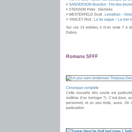
¤
SANDERSON Brandon : Fils-des-brumes 
¤ STENSON Peter : Déchirés
¤ WESTERFELD Scott :
Leviathan – Goli
¤ YANCEY Rick :
La 5e vague – La mer in
Sur ces 14 entrées, il m’en reste 7 à dé
Dabos.
.
.
Romans SFFF
.
.
Chronique complète
Cette nouvelle très courte est particu
maîtrise d’un horloger ?). C’est doux, 
personnel) et un peu triste, aussi. On
particulière.
.
.
.