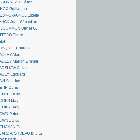
SSONNEAU Céline
ANCO Guillaume
LLON-SPAGNOL Estelle
ANCK Jean-Sébastien
ISCOMMUN Olivier G.
TTERO Pierre
let
USQUET Charlotte
ADLEY Alan
ADLEY Marion Zimmer
ADSHAW Gillian
ASEY Edouard
AVI Soledad
ETIN Denis
ONTË Emily
OOKS Max
OOKS Terry
OWN Peter
OWNE S.G.
CHANAN Col
LARD-CORDEAU Brigitte