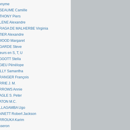
onyme
SEAUME Camille
THONY Piers
LENE Alexandre
RAGA DE MALHERBE Virginia
IER Alexandre
WOOD Margaret
GARDE Steve
eurs en S, T, U
GGOTT Stella
GIEU Pénélope
ILLY Samantha
RANGER François
RIE J. M.
RROWS Annie
GLE S. Peter
ATON M.C.
LLAGAMBA Ugo
NNETT Robert Jackson
RROUKA Karim
sseron