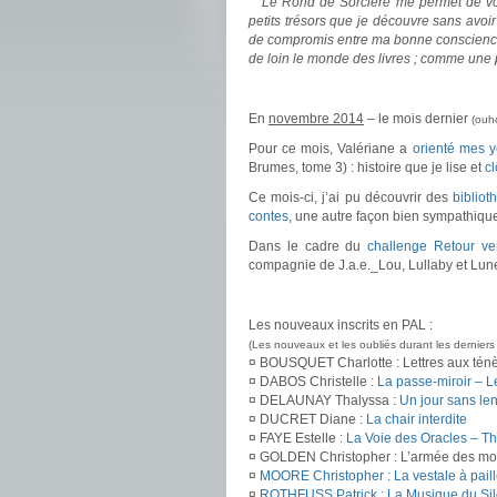
Le Rond de Sorcière me permet de vous
petits trésors que je découvre sans avoi
de compromis entre ma bonne conscience 
de loin le monde des livres ; comme une
.
En
novembre 2014
– le mois dernier
(ouho
Pour ce mois, Valériane a
orienté mes 
Brumes, tome 3) : histoire que je lise et
c
Ce mois-ci, j’ai pu découvrir des
biblio
contes
, une autre façon bien sympathique
Dans le cadre du
challenge Retour ver
compagnie de J.a.e._Lou, Lullaby et Lune. 
.
Les nouveaux inscrits en PAL :
(Les nouveaux et les oubliés durant les derniers
¤ BOUSQUET Charlotte : Lettres aux tén
¤ DABOS Christelle :
La passe-miroir – Le
¤ DELAUNAY Thalyssa :
Un jour sans l
¤ DUCRET Diane :
La chair interdite
¤ FAYE Estelle :
La Voie des Oracles – Th
¤ GOLDEN Christopher : L’armée des mo
¤
MOORE Christopher : La vestale à paill
¤
ROTHFUSS Patrick : La Musique du Si