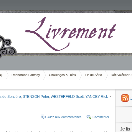
al)
Recherche Fantasy
Challenges & Défis
Fin de Série
Défi Valériacr0
 de Sorcière
,
STENSON Peter
,
WESTERFELD Scott
,
YANCEY Rick
>
Allez aux commentaires
Commenter
Je lis