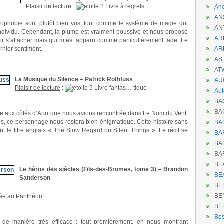
Plaisir de lecture
:
Livre à regrets
An
AN
énophobie sont plutôt bien vus, tout comme le système de magie qui
AN
ndividu. Cependant, la plume est vraiment poussive et nous propose
AR
ir s’attacher mais qui m’est apparu comme particulièrement fade. Le
rnier sentiment.
AR
AST
AT
La Musique du Silence – Patrick Rothfuss
AU
Plaisir de lecture
:
Livre fantas… tique
Aut
BA
BA
e aux côtés d’Auri que nous avions rencontrée dans Le Nom du Vent.
, ce personnage nous restera bien énigmatique. Cette histoire sans
BA
t le titre anglais « The Slow Regard on Silent Things ». Le récit se
BA
BAR
BA
BEA
Le héros des siècles (Fils-des-Brumes, tome 3) – Brandon
BE
Sanderson
BE
BE
rée au Panthéon
BE
Be
 de manière très efficace : tout premièrement, en nous montrant