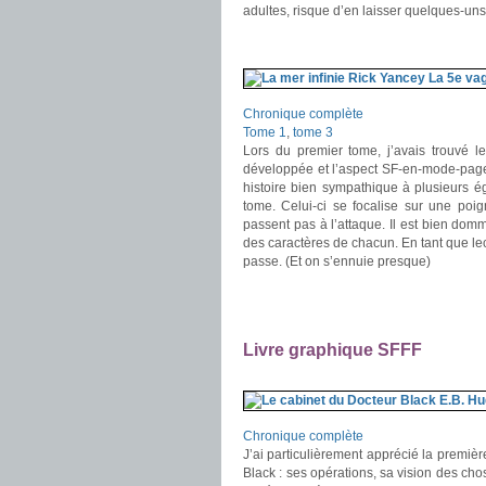
adultes, risque d’en laisser quelques-un
.
.
Chronique complète
Tome 1
,
tome 3
Lors du premier tome, j’avais trouvé l
développée et l’aspect SF-en-mode-page-
histoire bien sympathique à plusieurs 
tome. Celui-ci se focalise sur une poi
passent pas à l’attaque. Il est bien domm
des caractères de chacun. En tant que le
passe. (Et on s’ennuie presque)
.
.
Livre graphique SFFF
.
Chronique complète
J’ai particulièrement apprécié la premièr
Black : ses opérations, sa vision des cho