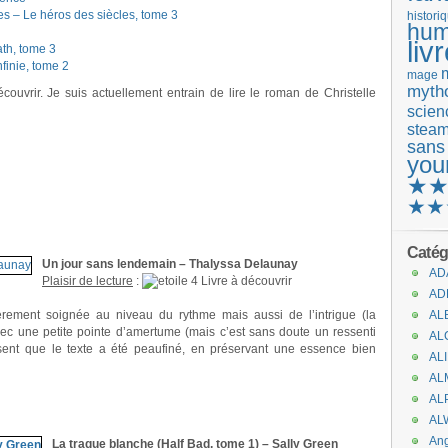
– Le héros des siècles, tome 3
histori
hum
liv
ath, tome 3
finie, tome 2
mage
mytho
couvrir. Je suis actuellement entrain de lire le roman de Christelle
scienc
stea
sans
you
★
★★
Catég
Un jour sans lendemain – Thalyssa Delaunay
AD
Plaisir de lecture
:
Livre à découvrir
AD
lièrement soignée au niveau du rythme mais aussi de l’intrigue (la
AL
avec une petite pointe d’amertume (mais c’est sans doute un ressenti
AL
 sent que le texte a été peaufiné, en préservant une essence bien
AL
AL
AL
AL
An
La traque blanche (Half Bad, tome 1) – Sally Green