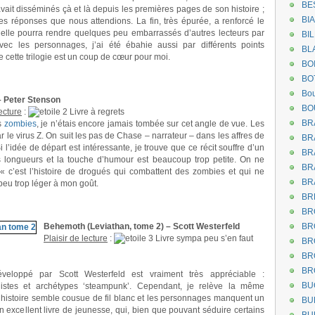
BE
avait disséminés çà et là depuis les premières pages de son histoire ;
BI
s réponses que nous attendions. La fin, très épurée, a renforcé le
 elle pourra rendre quelques peu embarrassés d’autres lecteurs par
BI
vec les personnages, j’ai été ébahie aussi par différents points
BL
e cette trilogie est un coup de cœur pour moi.
BO
BO
Bou
– Peter Stenson
BO
lecture
:
Livre à regrets
BR
es
zombies
, je n’étais encore jamais tombée sur cet angle de vue. Les
le virus Z. On suit les pas de Chase – narrateur – dans les affres de
BR
Si l’idée de départ est intéressante, je trouve que ce récit souffre d’un
BR
 longueurs et la touche d’humour est beaucoup trop petite. On ne
BR
 c’est l’histoire de drogués qui combattent des zombies et qui ne
BR
peu trop léger à mon goût.
BR
BR
Behemoth (Leviathan, tome 2) – Scott Westerfeld
BR
Plaisir de lecture
:
Livre sympa peu s’en faut
BR
BR
BR
veloppé par Scott Westerfeld est vraiment très appréciable :
BU
istes et archétypes ‘steampunk’. Cependant, je relève la même
l’histoire semble cousue de fil blanc et les personnages manquent un
BU
n excellent livre de jeunesse, qui, bien que pouvant séduire certains