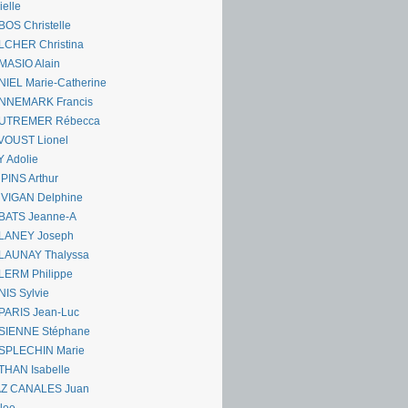
ielle
OS Christelle
LCHER Christina
MASIO Alain
IEL Marie-Catherine
NNEMARK Francis
UTREMER Rébecca
VOUST Lionel
 Adolie
PINS Arthur
 VIGAN Delphine
BATS Jeanne-A
LANEY Joseph
LAUNAY Thalyssa
LERM Philippe
IS Sylvie
PARIS Jean-Luc
SIENNE Stéphane
SPLECHIN Marie
THAN Isabelle
AZ CANALES Juan