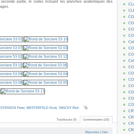
a seconde partie, le codex incluant les planches anatomiques des
CL
pages.
CL
CO
COE
CO
.
COL
Col
CO
CO
Col
CO
CO
CO
CO
CO
CO
.
CO
,
STENSON Peter
,
WESTERFELD Scott
,
YANCEY Rick
CR
CR
Trackbacks (5)
Commentaires (16)
CR
CR
Répondre
|
Citer