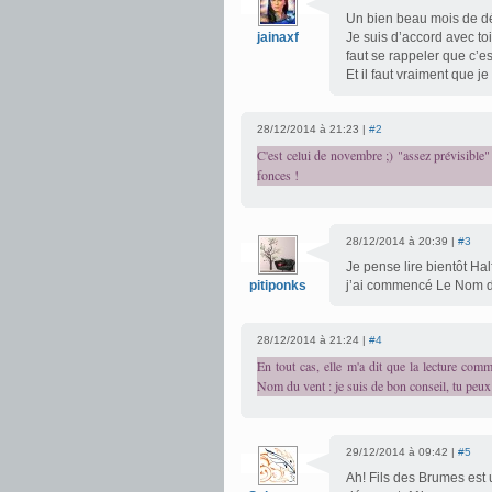
Un bien beau mois de dé
jainaxf
Je suis d’accord avec toi
faut se rappeler que c’e
Et il faut vraiment que j
28/12/2014 à 21:23 |
#2
C'est celui de novembre ;) "assez prévisible"
fonces !
28/12/2014 à 20:39 |
#3
Je pense lire bientôt Hal
pitiponks
j’ai commencé Le Nom d
28/12/2014 à 21:24 |
#4
En tout cas, elle m'a dit que la lecture co
Nom du vent : je suis de bon conseil, tu peu
29/12/2014 à 09:42 |
#5
Ah! Fils des Brumes est 