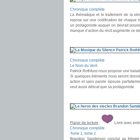
Chronique complète
La thématique et le traitement de la x
repose sur une codification de chaque i
un protagoniste auquel on devrait pouvo
manque d’action du récit augmente ce de
.
.
Chronique complète
Le Nom du Vent
Patrick Rothfuss nous propose une balad
Si quelques éléments nous seront donnés
action et sans parole épouse parfaitemen
veut aussi délicat que sa protagoniste.
.
.
Plaisir de lecture
:
Livre avec ent
Chronique complète
Tome 1
,
tome 2
Brandon Sanderson conclut sa trilogie