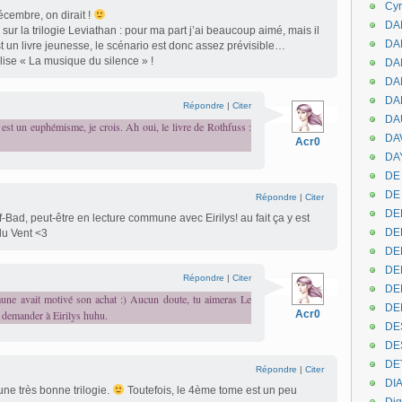
Cyr
cembre, on dirait !
DAB
 sur la trilogie Leviathan : pour ma part j’ai beaucoup aimé, mais il
DA
st un livre jeunesse, le scénario est donc assez prévisible…
e lise « La musique du silence » !
DA
DAN
DA
Répondre
|
Citer
DA
 est un euphémisme, je crois. Ah oui, le livre de Rothfuss :
DA
Acr0
DAY
DE 
DE
Répondre
|
Citer
DE
f-Bad, peut-être en lecture commune avec Eirilys! au fait ça y est
DE
u Vent <3
DE
DE
Répondre
|
Citer
DEN
mmune avait motivé son achat :) Aucun doute, tu aimeras Le
DE
x demander à Eirilys huhu.
Acr0
DE
DE
DE
Répondre
|
Citer
DI
une très bonne trilogie.
Toutefois, le 4ème tome est un peu