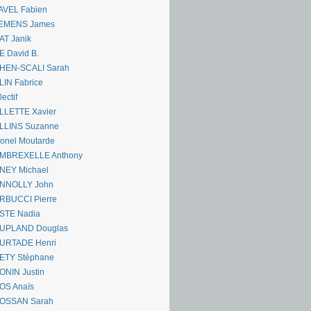
AVEL Fabien
EMENS James
AT Janik
 David B.
HEN-SCALI Sarah
IN Fabrice
lectif
LLETTE Xavier
LLINS Suzanne
onel Moutarde
MBREXELLE Anthony
NEY Michael
NNOLLY John
RBUCCI Pierre
STE Nadia
UPLAND Douglas
URTADE Henri
ETY Stéphane
ONIN Justin
OS Anaïs
OSSAN Sarah