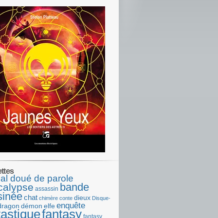
ettes
al doué de parole
bande
calypse
assassin
sinée
chat
dieux
chimère
conte
Disque-
enquête
dragon
démon
elfe
tastique
fantasy
fantasy