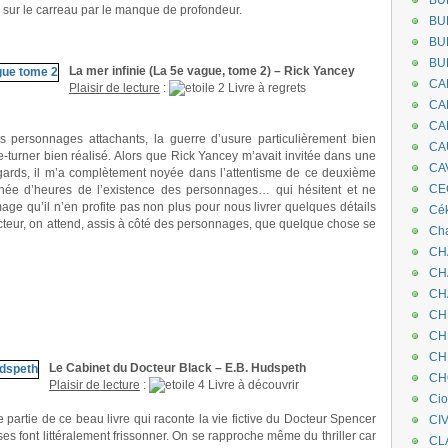
BU
s sur le carreau par le manque de profondeur.
BU
BU
BU
La mer infinie (La 5e vague, tome 2) – Rick Yancey
CA
Plaisir de lecture
:
Livre à regrets
CA
CA
es personnages attachants, la guerre d’usure particulièrement bien
CA
turner bien réalisé. Alors que Rick Yancey m’avait invitée dans une
CA
égards, il m’a complètement noyée dans l’attentisme de ce deuxième
CEC
gnée d’heures de l’existence des personnages… qui hésitent et ne
age qu’il n’en profite pas non plus pour nous livrer quelques détails
Cé
cteur, on attend, assis à côté des personnages, que quelque chose se
Cha
CH
CH
CH
CH
CH
CH
Le Cabinet du Docteur Black – E.B. Hudspeth
CH
Plaisir de lecture
:
Livre à découvrir
Ci
e partie de ce beau livre qui raconte la vie fictive du Docteur Spencer
CI
ses font littéralement frissonner. On se rapproche même du thriller car
CL