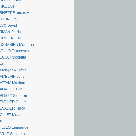
RGESS Tony
RKE Sue
RNETT Frances H.
RTON Tim
LVO David
RMAN Patrick
RRIGER Gail
USSARIEU Morgane
VALLO Francesca
COLI Nicoletta
ka
llenges & Défis
AMBLAIN Joris
ATTAM Maxime
AUVEL David
BOSKY Stephen
EVALIER Chloé
EVALIER Tracy
OLLET Mona
ou
VIELLO Emmanuel
ARKE Susanna