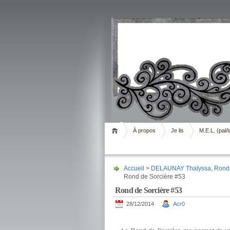
Livrement
À propos
Je lis
M.E.L. (pal/l
Accueil
>
DELAUNAY Thalyssa
,
Ronds
Rond de Sorcière #53
Rond de Sorcière #53
28/12/2014
Acr0
.