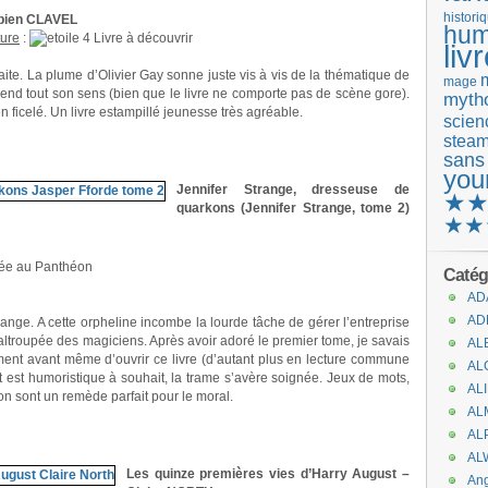
histori
abien CLAVEL
hum
ture
:
Livre à découvrir
liv
raite. La plume d’Olivier Gay sonne juste vis à vis de la thématique de
mage
end tout son sens (bien que le livre ne comporte pas de scène gore).
mytho
n ficelé. Un livre estampillé jeunesse très agréable.
scienc
stea
sans
you
Jennifer Strange, dresseuse de
★
quarkons (Jennifer Strange, tome 2)
★★
rée au Panthéon
Catég
AD
AD
ange. A cette orpheline incombe la lourde tâche de gérer l’entreprise
ltroupée des magiciens. Après avoir adoré le premier tome, je savais
AL
ment avant même d’ouvrir ce livre (d’autant plus en lecture commune
AL
 est humoristique à souhait, la trame s’avère soignée. Jeux de mots,
AL
on sont un remède parfait pour le moral.
AL
AL
AL
Les quinze premières vies d’Harry August –
An