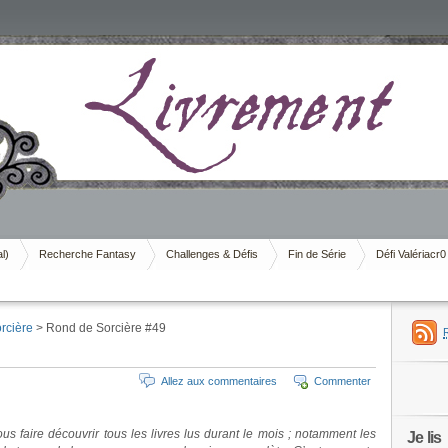
al)
Recherche Fantasy
Challenges & Défis
Fin de Série
Défi Valériacr0
rcière
> Rond de Sorcière #49
Allez aux commentaires
Commenter
 faire découvrir tous les livres lus durant le mois ; notamment les
Je lis