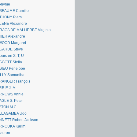
onyme
SEAUME Camille
THONY Piers
LENE Alexandre
RAGA DE MALHERBE Virginia
IER Alexandre
WOOD Margaret
GARDE Steve
eurs en S, T, U
GGOTT Stella
GIEU Pénélope
ILLY Samantha
RANGER François
RIE J. M.
RROWS Annie
GLE S. Peter
ATON M.C.
LLAGAMBA Ugo
NNETT Robert Jackson
RROUKA Karim
sseron