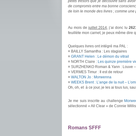
petits trésors que je découvre sans avoi
de compromis entre ma bonne conscience 
de loin le monde des livres ; comme une
.
Au mois de
juillet 2014
, j’ai donc lu
262
feuillète mon carnet, je peux même dire que
.
Quelques livres ont intégré ma PAL :
¤ BAILLY Samantha : Les stagiaires
¤
GRANT Helen : Le démon du vitrail
¤ NORTH Claire :
Les quinze première vi
¤ SURZHENKO Roman & Yann : Louve – 
¤ VERMES Timur : Il est de retour
¤
WALTON Jo : Morwenna
¤
WEEKS Brent : L’ange de la nuit – L’omb
Oh, oh, et à ce jour, je les ai tous lus, s
.
Je me suis inscrite au challenge
Morwen
sélectionné « All Clear » de Connie Willis
.
.
Romans SFFF
.