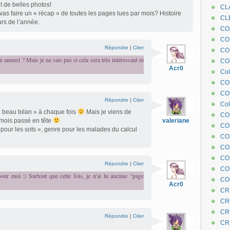
t de belles photos!
CL
 vas faire un « récap » de toutes les pages lues par mois? Histoire
CL
urs de l’année.
CO
COE
Répondre
|
Citer
CO
n annuel ? Mais je ne sais pas si cela sera très intéressant ni
COL
Acr0
Col
CO
CO
Répondre
|
Citer
Col
« beau bilan » à chaque fois
Mais je viens de
CO
 mois passé en tête
valeriane
CO
 pour les sots », genre pour les malades du calcul
CO
CO
CO
Répondre
|
Citer
CO
ur moi :) Surtout que cette fois, je n'ai lu aucune "page
CO
Acr0
CR
CR
CR
Répondre
|
Citer
CR