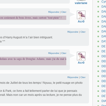
Cyr
valeriane
DAB
DA
Répondre
|
Citer
DA
 non seulement de bons livres, mais surtout "tout plein" !
Acr0
DAN
DA
DA
Répondre
|
Citer
DA
 d’Harry August m’a l’air bien intriguant.
a ^^
DAY
DE 
DE
Répondre
|
Citer
DE
in dedans avec la saga de Douglas Adams, mais j'ai du mal à
DE
Acr0
DE
DE
DEN
Répondre
|
Citer
DE
mois de Juillet de tous les temps ! Nyuuu, le petit nuage en photo
DE
 & Park, ce livre a fait tellement parler de lui que je pensais
DE
rait. Mais non car un mois après sa lecture, je ne pense plus du
DE
DI