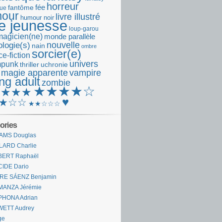
horreur
fantôme
fée
que
our
livre illustré
humour noir
re jeunesse
loup-garou
magicien(ne)
monde parallèle
nouvelle
logie(s)
nain
ombre
sorcier(e)
e-fiction
univers
mpunk
thriller
uchronie
 magie apparente
vampire
ng adult
zombie
★★★★☆
★★★★
♥
★☆☆
★★☆☆☆
ories
AMS Douglas
LARD Charlie
BERT Raphaël
CIDE Dario
IRE SÁENZ Benjamin
MANZA Jérémie
PHONA Adrian
WETT Audrey
ge