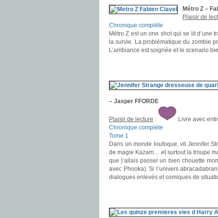
Métro Z – F
Plaisir de lec
Chronique complète
Métro Z est un one shot qui se lit d’une t
la survie. La problématique du zombie pr
L’ambiance est soignée et le scenario bie
.
.
– Jasper FFORDE
Plaisir de lecture
:
Livre avec ent
Chronique complète
Tome 1
Dans un monde loufoque, vit Jennifer Str
de magie Kazam… et surtout la troupe ma
que j’allais passer un bien chouette mo
avec Phooka). Si l’univers abracadabrant
dialogues enlevés et comiques de situati
.
.