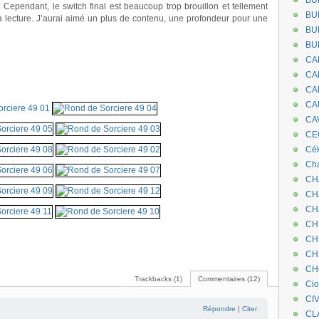
BU
. Cependant, le switch final est beaucoup trop brouillon et tellement
BU
ma lecture. J’aurai aimé un plus de contenu, une profondeur pour une
BU
BU
CA
.
CA
.
CA
CA
CA
CEC
Cé
Cha
CH
CH
CH
CH
.
CH
CH
CH
Trackbacks (1)
Commentaires (12)
Ci
CI
Répondre
|
Citer
CL