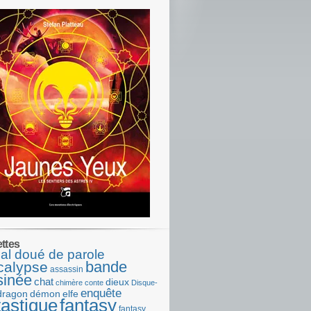
ettes
al doué de parole
bande
calypse
assassin
sinée
chat
dieux
chimère
conte
Disque-
enquête
dragon
démon
elfe
tastique
fantasy
fantasy