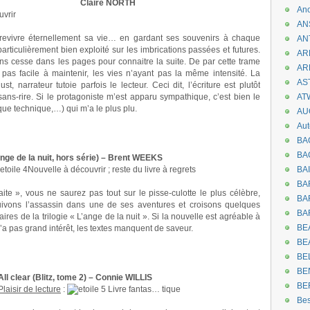
Claire NORTH
An
uvrir
AN
evivre éternellement sa vie… en gardant ses souvenirs à chaque
AN
rticulièrement bien exploité sur les imbrications passées et futures.
AR
ans cesse dans les pages pour connaitre la suite. De par cette trame
AR
st pas facile à maintenir, les vies n’ayant pas la même intensité. La
AST
st, narrateur tutoie parfois le lecteur. Ceci dit, l’écriture est plutôt
ns-rire. Si le protagoniste m’est apparu sympathique, c’est bien le
AT
ue technique,…) qui m’a le plus plu.
AU
Aut
BA
BA
ange de la nuit, hors série) – Brent WEEKS
Nouvelle à découvrir ; reste du livre à regrets
BA
BA
ite », vous ne saurez pas tout sur le pisse-culotte le plus célèbre,
BAR
uivons l’assassin dans une de ses aventures et croisons quelques
BA
es de la trilogie « L’ange de la nuit ». Si la nouvelle est agréable à
BEA
e n’a pas grand intérêt, les textes manquent de saveur.
BE
BE
BE
All clear (Blitz, tome 2) – Connie WILLIS
BE
Plaisir de lecture
:
Livre fantas… tique
Be