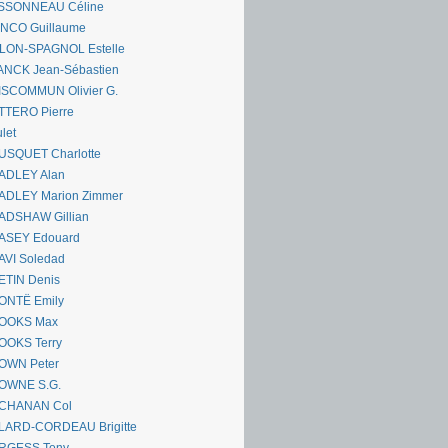
SSONNEAU Céline
ANCO Guillaume
LLON-SPAGNOL Estelle
ANCK Jean-Sébastien
ISCOMMUN Olivier G.
TTERO Pierre
let
USQUET Charlotte
ADLEY Alan
ADLEY Marion Zimmer
ADSHAW Gillian
ASEY Edouard
AVI Soledad
ETIN Denis
ONTË Emily
OOKS Max
OOKS Terry
OWN Peter
OWNE S.G.
CHANAN Col
LARD-CORDEAU Brigitte