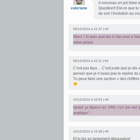
A nouveau un joli bilan e
valeriane
Question!! Est-ce que tu
de voir l’évolution au co
09/12/2014 à 21:37 |
#2
Merci :) Je peux peut-être le faire pour le bila
même parlant.
09/12/2014 à 22:11 |
#3
C’est pas faux… C’est juste que je dis 
penser que je n’avais pas le repère du
Tu peux faire une section « des chiffres
10/12/2014 à 10:53 |
#4
Quand ça dépasse les 2000, c'est pas mal po
graphique".
10/12/2014 à 15:38 |
#5
Et tu les as largement dépassées!