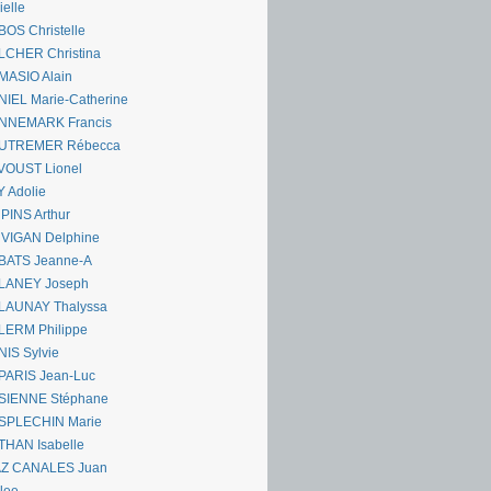
ielle
OS Christelle
LCHER Christina
MASIO Alain
IEL Marie-Catherine
NNEMARK Francis
UTREMER Rébecca
VOUST Lionel
 Adolie
PINS Arthur
 VIGAN Delphine
BATS Jeanne-A
LANEY Joseph
LAUNAY Thalyssa
LERM Philippe
IS Sylvie
PARIS Jean-Luc
SIENNE Stéphane
SPLECHIN Marie
THAN Isabelle
AZ CANALES Juan