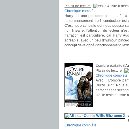
Plaisir de lecture
:
Livre à déco
Chronique complète
Harry est une personne condamnée à r
recommencement. Le fil conducteur est pa
C’est notre curiosité qui nous pousse s
non linéaire, l’attention du lecteur n’e
narration est particulière, car Harry Augu
agréable, avec un peu d’humour pince-sa
concept développé (fonctionnement, lexiq
.
.
L’ombre parfaite (L’
Plaisir de lecture
:
Chronique complète
Avec « L’ombre parfa
Durzo Blint. Nous s
personnages secondair
lire, le reste du livr
.
.
Chronique complète