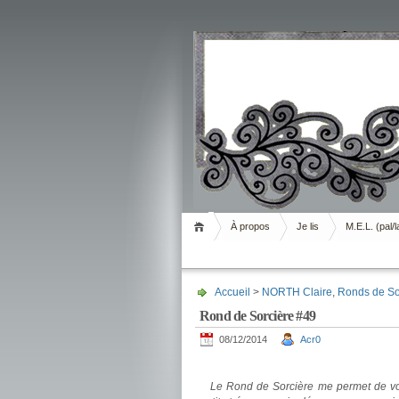
Livrement
À propos
Je lis
M.E.L. (pal/l
Accueil
>
NORTH Claire
,
Ronds de So
Rond de Sorcière #49
08/12/2014
Acr0
.
Le Rond de Sorcière me permet de vous