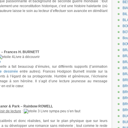
rigue passionnante et background de seconde guerre mondiale : tout
BE
ulement une reconstitution historique, c’est une histoire haletante (où
BI
auteure laisse le soin au lecteur d’effectuer son avancée en démêlant
BI
BL
BO
BO
Bou
BO
BR
se – Frances H. BURNETT
BR
Livre à découvrir
e
BR
inelle a fait beaucoup d’émules, sur différents supports (l’animation
BR
e dessinée
entre autres). Frances Hodgson Burnett insiste sur la
BR
ents à l’égard de sa protagoniste. Humble et généreuse, l’écrivaine
BR
mage à son héroïne. Il s’agit d’une lecture jeunesse au message
r en est le cœur.
BR
BR
BR
BR
eanor & Park – Rainbow ROWELL
BR
isir de lecture
:
Livre sympa peu s’en faut
BU
librés et donc réalistes, tant sur le plan physique que sur leurs
BU
l a su développer une romance sans mièvrerie ; tout comme le reste