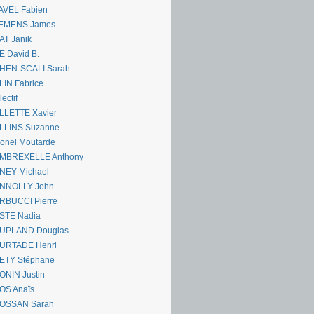
AVEL Fabien
EMENS James
AT Janik
 David B.
HEN-SCALI Sarah
IN Fabrice
lectif
LLETTE Xavier
LLINS Suzanne
onel Moutarde
MBREXELLE Anthony
NEY Michael
NNOLLY John
RBUCCI Pierre
STE Nadia
UPLAND Douglas
URTADE Henri
ETY Stéphane
ONIN Justin
OS Anaïs
OSSAN Sarah