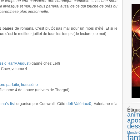
r le temps de leur consacrer une chronique complète. C’est une sorte
livresque et moi. Je vous parlerai aussi de ce qui touche de près ou
 parenthèse plus personnelle.
1 pages
de romans. C’est plutôt pas mal pour un mois d’été. Et si je
 c’est le meilleur juillet de tous les temps (de lecture, de moi).
es d’Harry August
(gagné chez Lelf)
Crow, volume 4
re parfaite, hors série
auf le tome 4 de Louve (univers de Thorgal)
na’s list
organisé par Cornwall. Côté
défi Valériacr0
, Valeriane m’a
.
Étiqu
anim
apo
des
Monde
fan