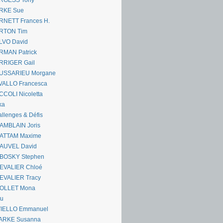
RGESS Tony
RKE Sue
RNETT Frances H.
RTON Tim
LVO David
RMAN Patrick
RRIGER Gail
USSARIEU Morgane
VALLO Francesca
COLI Nicoletta
ka
llenges & Défis
AMBLAIN Joris
ATTAM Maxime
AUVEL David
BOSKY Stephen
EVALIER Chloé
EVALIER Tracy
OLLET Mona
ou
VIELLO Emmanuel
ARKE Susanna