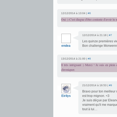
12/12/2014 à 13:04 |
#6
Oui :) C'est dingue d'être contente d'avoir lu
12/12/2014 à 21:18 |
#7
Les quinze premières vies
endea
Bon challenge Morwenn
13/12/2014 à 21:00 |
#8
Il très intriguant :) Merci ! Je suis en ple
chroniquer.
21/12/2014 à 16:53 |
#9
Bravo pour ton meilleur 
Eirilys
est trop mignon. <3
Je suis déçue par Eleanor
vraiment qu'il me marque
tout à lui…