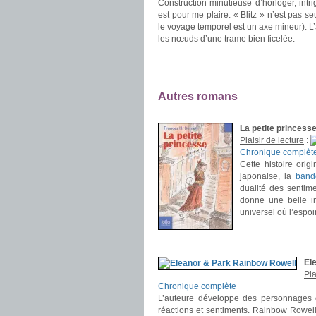
Construction minutieuse d’horloger, int
est pour me plaire. « Blitz » n’est pas se
le voyage temporel est un axe mineur). L’
les nœuds d’une trame bien ficelée.
.
.
Autres romans
.
La petite princes
Plaisir de lecture
:
Chronique complèt
Cette histoire orig
japonaise, la
band
dualité des sentim
donne une belle i
universel où l’espoi
.
.
El
Pla
Chronique complète
L’auteure développe des personnages ca
réactions et sentiments. Rainbow Rowel