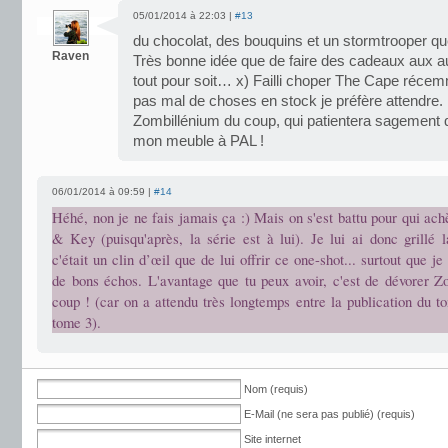
05/01/2014 à 22:03 |
#13
du chocolat, des bouquins et un stormtrooper 
Raven
Très bonne idée que de faire des cadeaux aux a
tout pour soit… x) Failli choper The Cape réce
pas mal de choses en stock je préfère attendr
Zombillénium du coup, qui patientera sagement q
mon meuble à PAL !
06/01/2014 à 09:59 |
#14
Héhé, non je ne fais jamais ça :) Mais on s'est battu pour qui ach
& Key (puisqu'après, la série est à lui). Je lui ai donc grillé l
c'était un clin d’œil que de lui offrir ce one-shot... surtout que j
de bons échos. L'avantage que tu peux avoir, c'est de dévorer Z
coup ! (car on a attendu très longtemps entre la publication du t
tome 3).
Nom (requis)
E-Mail (ne sera pas publié) (requis)
Site internet