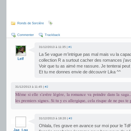
.
.
Ronds de Sorcière
Commenter
Trackback
31/12/2013 à 11:35 |
#1
La 5e vague m’intrigue pas mal mais vu la capac
Lelf
collection R a surtout cacher des romances j’avo
Voir que tu as aimé me rassure. Je tenterai peut
Et tu me donnes envie de découvrir Lika ^^
31/12/2013 à 11:45 |
#2
Même si elle s'avère légère, la romance va poindre dans la saga..
les premiers signes. Si tu y es allergique, cela risque de ne pas te 
31/12/2013 à 18:20 |
#3
Ohlala, t’es grave en avance sur moi pour le Td
Jae_Lou