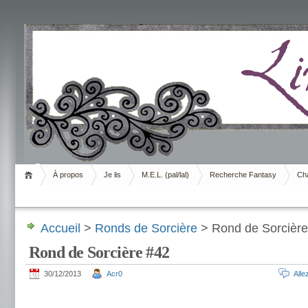
Livrement
À propos
Je lis
M.E.L. (pal/lal)
Recherche Fantasy
Cha
Accueil
>
Ronds de Sorcière
> Rond de Sorcière
Rond de Sorcière #42
30/12/2013
Acr0
All
.