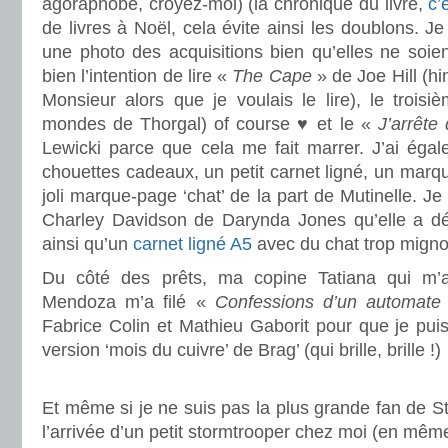
agoraphobe, croyez-moi) (la chronique du livre,
c’
de livres à Noël, cela évite ainsi les doublons.
une photo des acquisitions bien qu’elles ne soien
bien l’intention de lire «
The Cape
» de Joe Hill (hin
Monsieur alors que je voulais le lire), le trois
mondes de Thorgal) of course ♥ et le «
J’arrête 
Lewicki parce que cela me fait marrer. J’ai égal
chouettes cadeaux, un petit carnet ligné, un marq
joli marque-page ‘chat’ de la part de Mutinelle. Je 
Charley Davidson de Darynda Jones qu’elle a d
ainsi qu’un
carnet ligné A5
avec du chat trop mign
Du côté des prêts, ma copine Tatiana qui m’a f
Mendoza m’a filé «
Confessions d’un automate
Fabrice Colin et Mathieu Gaborit pour que je pui
version ‘mois du cuivre’ de Brag’ (qui brille, brille !)
.
Et même si je ne suis pas la plus grande fan de St
l’arrivée d’un petit stormtrooper chez moi (en mêm