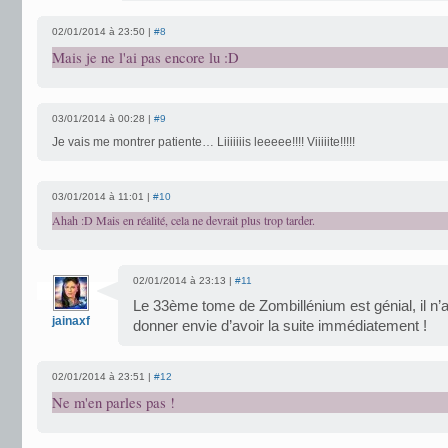
02/01/2014 à 23:50 |
#8
Mais je ne l'ai pas encore lu :D
03/01/2014 à 00:28 |
#9
Je vais me montrer patiente… Liiiiiiis leeeee!!!! Viiiiite!!!!!
03/01/2014 à 11:01 |
#10
Ahah :D Mais en réalité, cela ne devrait plus trop tarder.
02/01/2014 à 23:13 |
#11
Le 33ème tome de Zombillénium est génial, il n’a
jainaxf
donner envie d’avoir la suite immédiatement !
02/01/2014 à 23:51 |
#12
Ne m'en parles pas !