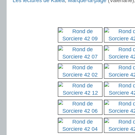
Les lectures de Kalea
,
Marque-ta-page
(Valeriane)
.
.