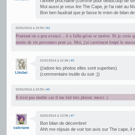
l’année prochaine (comme pour beaucoup de séri
Moi aussi je veux lire The Cape, je l’ai raté au 
Bon ben faudrait que je fasse le mien de bilan 
02/01/2014 à 23:50 |
#4
Pourtant on a peu avancé... il a fallu qu'on se motive. Et je crois qu
moins de six personnes pour ça. Moi, j'ai carrément loupé le masse 
01/01/2014 à 22:38 |
#5
(j’adore les photos elles sont superbes)
Lhisbei
(commentaire inutile du soir ;))
02/01/2014 à 23:50 |
#6
Il n'est pas inutile car il me fait très plaisir, merci :)
02/01/2014 à 13:59 |
#7
Bon bilan de décembre!
valeriane
Ahh me réjouis de voir ton avis sur The cape, il m