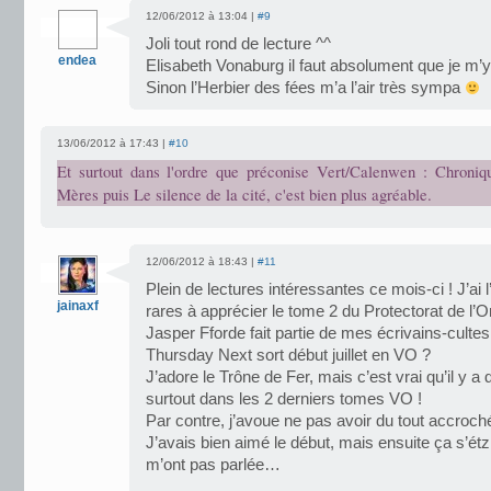
12/06/2012 à 13:04 |
#9
Joli tout rond de lecture ^^
endea
Elisabeth Vonaburg il faut absolument que je m’y
Sinon l’Herbier des fées m’a l’air très sympa
13/06/2012 à 17:43 |
#10
Et surtout dans l'ordre que préconise Vert/Calenwen : Chroni
Mères puis Le silence de la cité, c'est bien plus agréable.
12/06/2012 à 18:43 |
#11
Plein de lectures intéressantes ce mois-ci ! J’ai 
jainaxf
rares à apprécier le tome 2 du Protectorat de l’O
Jasper Fforde fait partie de mes écrivains-cultes
Thursday Next sort début juillet en VO ?
J’adore le Trône de Fer, mais c’est vrai qu’il y a
surtout dans les 2 derniers tomes VO !
Par contre, j’avoue ne pas avoir du tout accroch
J’avais bien aimé le début, mais ensuite ça s’ét
m’ont pas parlée…