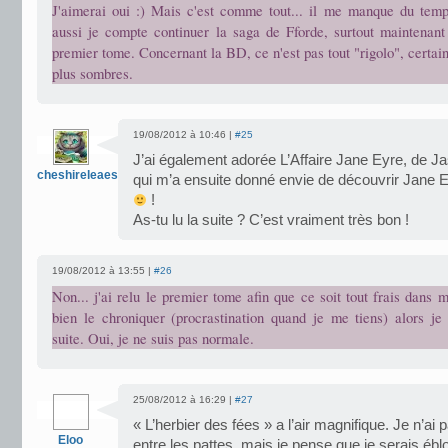
J'aimerai oui :) Mais c'est comme tout... il me manque du te
aussi je compte continuer la saga de Fforde, surtout maintenant 
premier tome. Concernant la BD, ce n'est pas tout "rigolo", certai
plus sombres.
19/08/2012 à 10:46 |
#25
J’ai également adorée L’Affaire Jane Eyre, de Jas
cheshireleaeshire
qui m’a ensuite donné envie de découvrir Jane E
!
As-tu lu la suite ? C’est vraiment très bon !
19/08/2012 à 13:55 |
#26
Non... j'ai relu le premier tome afin que ce soit tout frais dans m
bien le chroniquer (procrastination quand je me tiens) alors je 
suite. Oui, je ne suis pas normale.
25/08/2012 à 16:29 |
#27
« L’herbier des fées » a l’air magnifique. Je n’ai 
Eloo
entre les pattes, mais je pense que je serais é