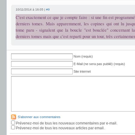
10/11/2014 à 16:05 |
#9
C'est exactement ce que je compte faire : si une fin est programmée
derniers tomes. Mais apparemment, les copines qui ont lu jusqu
tome paru - signalent que la boucle "est bouclée" concernant 
derniers tomes mais que c'est reparti pour un tour, très certainemen
Nom (requis)
E-Mail (ne sera pas publié) (requis)
Site internet
S'abonner aux commentaires
Prévenez-moi de tous les nouveaux commentaires par e-mail.
Prévenez-moi de tous les nouveaux articles par email.