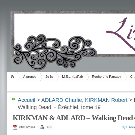
Livrement
À propos
Je lis
M.E.L. (pal/lal)
Recherche Fantasy
Cha
Accueil
>
ADLARD Charlie
,
KIRKMAN Robert
> 
Walking Dead ~ Ézéchiel, tome 19
KIRKMAN & ADLARD – Walking Dead ~ É
06/11/2014
Acr0
All