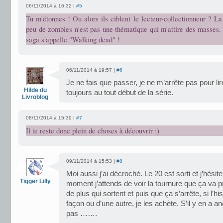
06/11/2014 à 16:32 |
#5
Tu m'étonnes ! Ou alors ils ciblent le lecteur-collectionneur ? La
peu de zombies n'est pas une thématique qui m'attire des masses.
saga s'appelle "Walking dead" !
06/11/2014 à 19:57 |
#6
Je ne fais que passer, je ne m’arrête pas pour lir
Hilde du
toujours au tout début de la série.
Livroblog
08/11/2014 à 15:39 |
#7
Il te reste donc plein de choses à découvrir :)
09/11/2014 à 15:53 |
#8
Moi aussi j’ai décroché. Le 20 est sorti et j’hésite
Tigger Lilly
moment j’attends de voir la tournure que ça va pr
de plus qui sortent et puis que ça s’arrête, si l’h
façon ou d’une autre, je les achète. S’il y en a an
pas …….