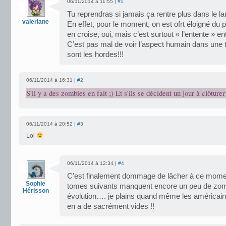
06/11/2014 à 11:55 |
#1
Tu reprendras si jamais ça rentre plus dans le la
valeriane
En effet, pour le moment, on est ofrt éloigné d
en croise, oui, mais c’est surtout « l’entente » e
C’est pas mal de voir l’aspect humain dans une 
sont les hordes!!!
06/11/2014 à 16:31 |
#2
S'il y a des zombies en fait ;) Et s'ils se décident un jour à clôturer
06/11/2014 à 20:52 |
#3
Lol
06/11/2014 à 12:34 |
#4
C’est finalement dommage de lâcher à ce momen
Sophie
tomes suivants manquent encore un peu de zombi
Hérisson
évolution…. je plains quand même les américains 
en a de sacrément vides !!