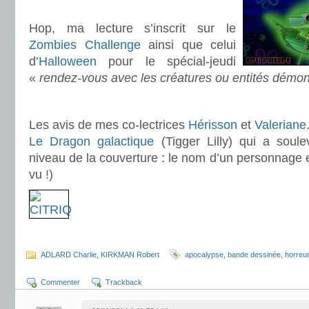
.
Hop, ma lecture s’inscrit sur le
Zombies Challenge
ainsi que celui
d’
Halloween
pour le spécial-jeudi
«
rendez-vous avec les créatures ou entités démo
.
Les avis de mes co-lectrices
Hérisson
et
Valeriane
Le Dragon galactique
(Tigger Lilly) qui a soul
niveau de la couverture : le nom d’un personnage et
vu !)
.
ADLARD Charlie
,
KIRKMAN Robert
apocalypse
,
bande dessinée
,
horreur
Commenter
Trackback