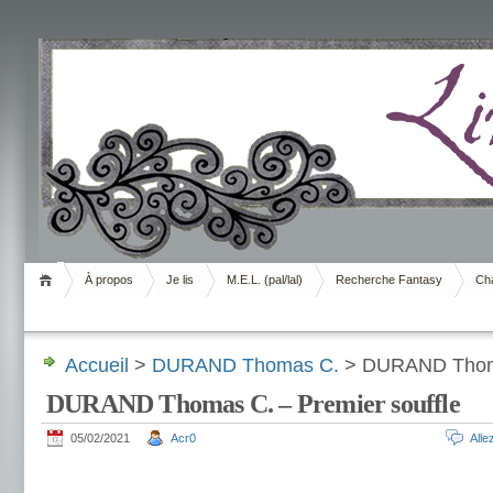
Livrement
À propos
Je lis
M.E.L. (pal/lal)
Recherche Fantasy
Cha
Accueil
>
DURAND Thomas C.
> DURAND Thomas
DURAND Thomas C. – Premier souffle
05/02/2021
Acr0
All
.