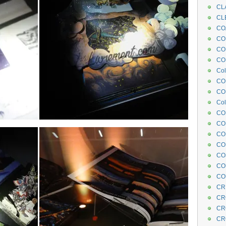
CL
CL
CO
COE
CO
COL
Col
CO
CO
Col
CO
CO
CO
CO
CO
CO
CO
CR
CR
CR
CR