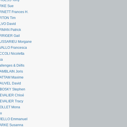
RGESS Tony
RKE Sue
RNETT Frances H.
RTON Tim
LVO David
RMAN Patrick
RRIGER Gail
USSARIEU Morgane
VALLO Francesca
COLI Nicoletta
ka
llenges & Défis
AMBLAIN Joris
ATTAM Maxime
AUVEL David
BOSKY Stephen
EVALIER Chloé
EVALIER Tracy
OLLET Mona
ou
VIELLO Emmanuel
ARKE Susanna