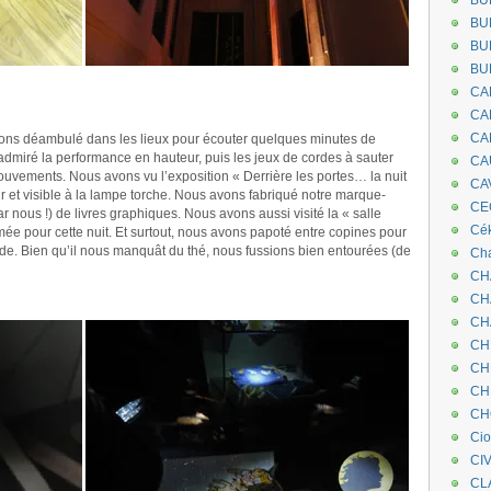
BU
BU
BU
BU
.
CA
.
CA
CA
ons déambulé dans les lieux pour écouter quelques minutes de
s admiré la performance en hauteur, puis les jeux de cordes à sauter
CA
ouvements. Nous avons vu l’exposition « Derrière les portes… la nuit
CA
noir et visible à la lampe torche. Nous avons fabriqué notre marque-
CEC
r nous !) de livres graphiques. Nous avons aussi visité la « salle
Cé
ée pour cette nuit. Et surtout, nous avons papoté entre copines pour
e. Bien qu’il nous manquât du thé, nous fussions bien entourées (de
Cha
CH
.
CH
CH
CH
CH
CH
CH
Ci
CI
CL