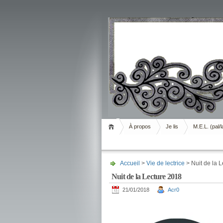
Livrement
À propos
Je lis
M.E.L. (pal/l
Accueil
>
Vie de lectrice
> Nuit de la 
Nuit de la Lecture 2018
21/01/2018
Acr0
.