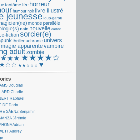
horreur
fantôme
fée
que
our
livre illustré
humour noir
re jeunesse
loup-garou
magicien(ne)
monde parallèle
nouvelle
logie(s)
nain
ombre
sorcier(e)
e-fiction
univers
mpunk
thriller
uchronie
 magie apparente
vampire
ng adult
zombie
★★★★☆
★★★★
♥
★☆☆
★★☆☆☆
ories
AMS Douglas
LARD Charlie
BERT Raphaël
CIDE Dario
IRE SÁENZ Benjamin
MANZA Jérémie
PHONA Adrian
WETT Audrey
ge