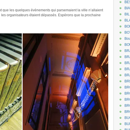
BE
BI
ent que les quelques évènements qui parsemaient la ville n’allaient
BI
 les organisateurs étaient dépassés. Espérons que la prochaine
BL
BO
.
BO
Bou
BO
BR
BR
BR
BR
BR
BR
BR
BR
BR
BR
BR
BU
BU