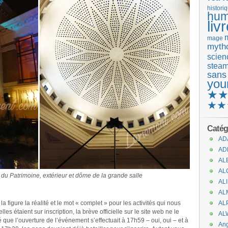
histori
hum
liv
mage
mytho
scienc
stea
sans
you
★
★★
Catég
AD
AD
AL
AL
 du Patrimoine, extérieur et dôme de la grande salle
AL
.
AL
la figure la réalité et le mot « complet » pour les activités qui nous
AL
lles étaient sur inscription, la brève officielle sur le site web ne le
AL
ué que l’ouverture de l’événement s’effectuait à 17h59 – oui, oui – et à
An