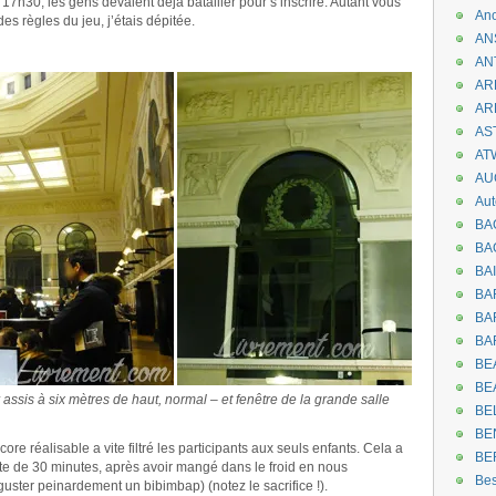
17h30, les gens devaient déjà batailler pour s’inscrire. Autant vous
An
s règles du jeu, j’étais dépitée.
AN
.
AN
AR
AR
AST
AT
AU
Aut
BA
BA
BA
BA
BAR
BA
BEA
BE
sis à six mètres de haut, normal – et fenêtre de la grande salle
BE
.
BE
core réalisable a vite filtré les participants aux seuls enfants. Cela a
BE
ente de 30 minutes, après avoir mangé dans le froid en nous
Be
guster peinardement un bibimbap) (notez le sacrifice !).