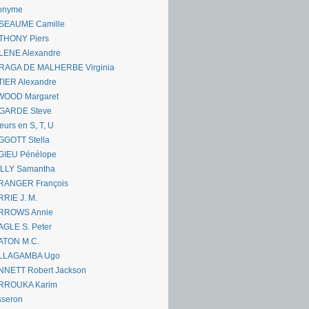
onyme
SEAUME Camille
THONY Piers
LENE Alexandre
RAGA DE MALHERBE Virginia
IER Alexandre
WOOD Margaret
GARDE Steve
eurs en S, T, U
GGOTT Stella
GIEU Pénélope
ILLY Samantha
RANGER François
RIE J. M.
RROWS Annie
GLE S. Peter
ATON M.C.
LLAGAMBA Ugo
NNETT Robert Jackson
RROUKA Karim
sseron