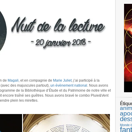
on de
Magali
, et en compagnie de
Marie Juliet
, j’ai participé à la
e (avec des majuscules partout),
un évènement national
. Nous avons
programme de la Bibliothèque d’Étude et du Patrimoine de notre ville et
it encore traîné ses guêtres. Nous avons bravé le combo Pluie&Vent
endre plein les mirettes.
Étiqu
anim
.
apo
des
Monde
fan