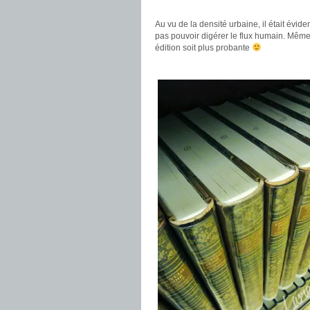
.
Au vu de la densité urbaine, il était évid
pas pouvoir digérer le flux humain. Même
édition soit plus probante