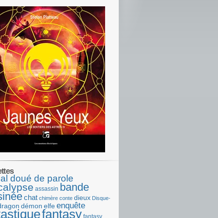
ettes
al doué de parole
bande
calypse
assassin
sinée
chat
dieux
chimère
conte
Disque-
enquête
dragon
démon
elfe
tastique
fantasy
fantasy