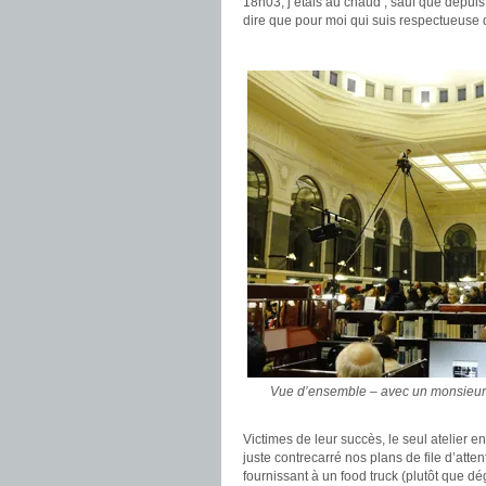
18h03, j’étais au chaud ; sauf que depuis 
dire que pour moi qui suis respectueuse de
Vue d’ensemble – avec un monsieur as
Victimes de leur succès, le seul atelier en
juste contrecarré nos plans de file d’att
fournissant à un food truck (plutôt que dé