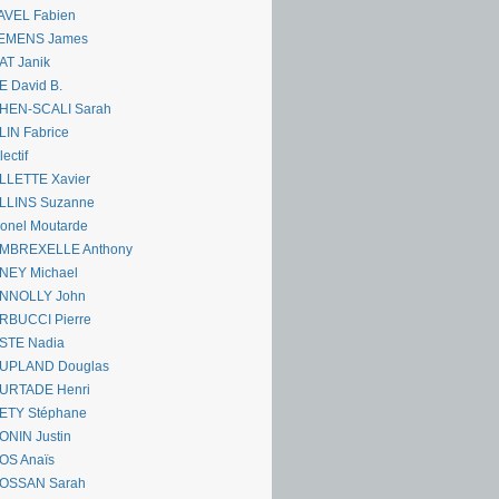
AVEL Fabien
EMENS James
AT Janik
 David B.
HEN-SCALI Sarah
IN Fabrice
lectif
LLETTE Xavier
LLINS Suzanne
onel Moutarde
MBREXELLE Anthony
NEY Michael
NNOLLY John
RBUCCI Pierre
STE Nadia
UPLAND Douglas
URTADE Henri
ETY Stéphane
ONIN Justin
OS Anaïs
OSSAN Sarah