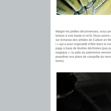
Malgré les petites déconvenues, nous av
lecture à voix haute ici et là. Nous avon
sur échasse des artistes de Culture en M
! » qui a pour originalité d’être dans le 
page à base de feuilles déchirées (pas pa
magique », la salle du patrimoine renomm
peaufiner nos plans de conquête du mond
livres).