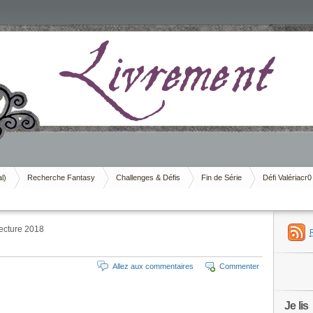
al)
Recherche Fantasy
Challenges & Défis
Fin de Série
Défi Valériacr0
Lecture 2018
Allez aux commentaires
Commenter
Je lis