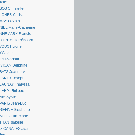
ielle
OS Christelle
LCHER Christina
MASIO Alain
IEL Marie-Catherine
NNEMARK Francis
UTREMER Rébecca
VOUST Lionel
 Adolie
PINS Arthur
 VIGAN Delphine
BATS Jeanne-A
LANEY Joseph
LAUNAY Thalyssa
LERM Philippe
IS Sylvie
PARIS Jean-Luc
SIENNE Stéphane
SPLECHIN Marie
THAN Isabelle
AZ CANALES Juan