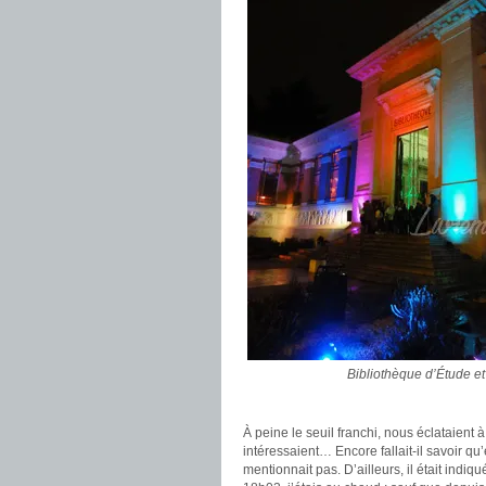
Bibliothèque d’Étude et
À peine le seuil franchi, nous éclataient à 
intéressaient… Encore fallait-il savoir qu’e
mentionnait pas. D’ailleurs, il était indiq