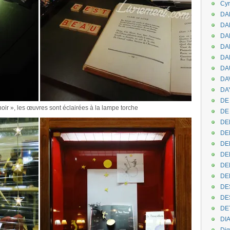
Cyr
DAB
DA
DA
DAN
DA
DA
DA
DAY
DE 
noir », les œuvres sont éclairées à la lampe torche
DE
DE
DE
DE
DE
DEN
DE
DE
DE
DE
DI