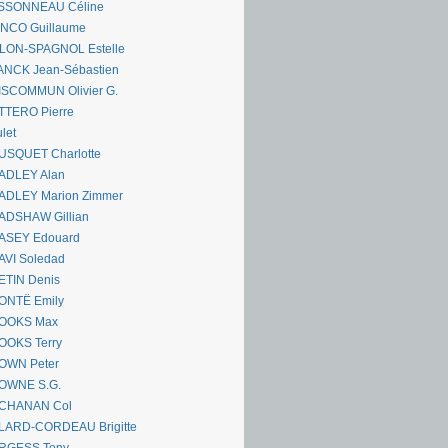
SSONNEAU Céline
ANCO Guillaume
LLON-SPAGNOL Estelle
ANCK Jean-Sébastien
ISCOMMUN Olivier G.
TTERO Pierre
let
USQUET Charlotte
ADLEY Alan
ADLEY Marion Zimmer
ADSHAW Gillian
ASEY Edouard
AVI Soledad
ETIN Denis
ONTË Emily
OOKS Max
OOKS Terry
OWN Peter
OWNE S.G.
CHANAN Col
LARD-CORDEAU Brigitte