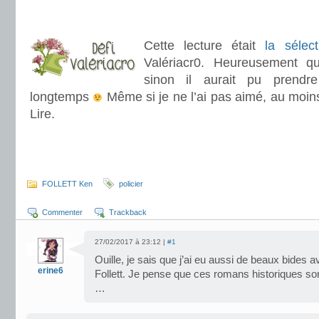
.
Cette lecture était
la sélec
Valériacr0. Heureusement qu
sinon il aurait pu prendr
longtemps
Même si je ne l’ai pas aimé, au moins 
Lire.
.
FOLLETT Ken
policier
Commenter
Trackback
27/02/2017 à 23:12 |
#1
Ouille, je sais que j’ai eu aussi de beaux bides 
erine6
Follett. Je pense que ces romans historiques so
…