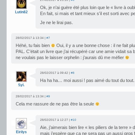
Ok, je n’ai guère été plus loin que le « livre à oubl
Lutin82
En fait, si mais et tant mieux s’il est sorti avec p
Je ne le lirai pas.
28/02/2017 à 13:34 |
#7
Héhé, tu fais bien
Oui, il y a une bonne chose : il ne fait p
PAL. C’était un livre que j’ai récupéré car une amie vidait sa b
ne voulais pas le laisser orphelin : j’aurais dû me méfier
28/02/2017 à 09:42 |
#8
Ha ha ha… moi aussi ! pas aimé du tout du tout.
Syl.
28/02/2017 à 13:34 |
#9
Cela me rassure de ne pas être la seule
28/02/2017 à 12:27 |
#10
Aie, j’aimerais bien lire « les piliers de la terre
Eirilys
mais j’espère que ca ne sera pas un aussi gros f