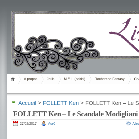
Livrement
À propos
Je lis
M.E.L. (pal/lal)
Recherche Fantasy
Cha
Accueil
>
FOLLETT Ken
> FOLLETT Ken – Le Sc
FOLLETT Ken – Le Scandale Modigliani
27/02/2017
Acr0
All
.