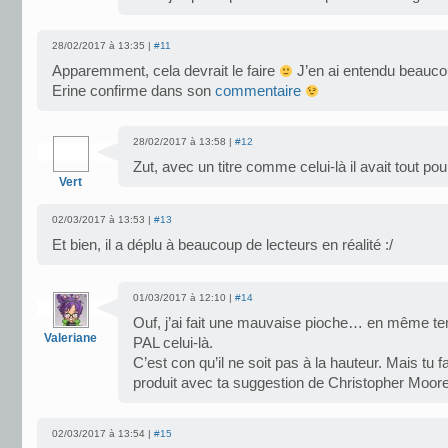
28/02/2017 à 13:35 |
#11
Apparemment, cela devrait le faire
J’en ai entendu beauco
Erine confirme dans son
commentaire
28/02/2017 à 13:58 |
#12
Zut, avec un titre comme celui-là il avait tout po
Vert
02/03/2017 à 13:53 |
#13
Et bien, il a déplu à beaucoup de lecteurs en réalité :/
01/03/2017 à 12:10 |
#14
Ouf, j’ai fait une mauvaise pioche… en même temps,
Valeriane
PAL celui-là.
C’est con qu’il ne soit pas à la hauteur. Mais tu
produit avec ta suggestion de Christopher Moor
02/03/2017 à 13:54 |
#15