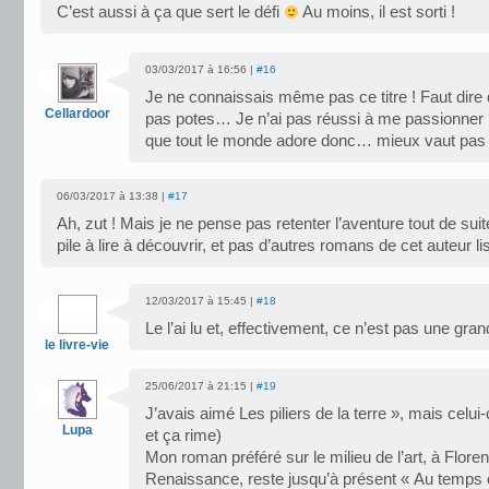
C’est aussi à ça que sert le défi
Au moins, il est sorti !
03/03/2017 à 16:56 |
#16
Je ne connaissais même pas ce titre ! Faut dire q
Cellardoor
pas potes… Je n’ai pas réussi à me passionner po
que tout le monde adore donc… mieux vaut pas q
06/03/2017 à 13:38 |
#17
Ah, zut ! Mais je ne pense pas retenter l’aventure tout de suite
pile à lire à découvrir, et pas d’autres romans de cet auteur l
12/03/2017 à 15:45 |
#18
Le l’ai lu et, effectivement, ce n’est pas une gr
le livre-vie
25/06/2017 à 21:15 |
#19
J’avais aimé Les piliers de la terre », mais celui-
Lupa
et ça rime)
Mon roman préféré sur le milieu de l’art, à Flor
Renaissance, reste jusqu’à présent « Au temps o