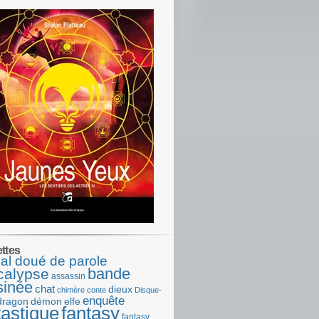
ettes
al doué de parole
bande
calypse
assassin
sinée
chat
dieux
chimère
conte
Disque-
enquête
dragon
démon
elfe
tastique
fantasy
fantasy