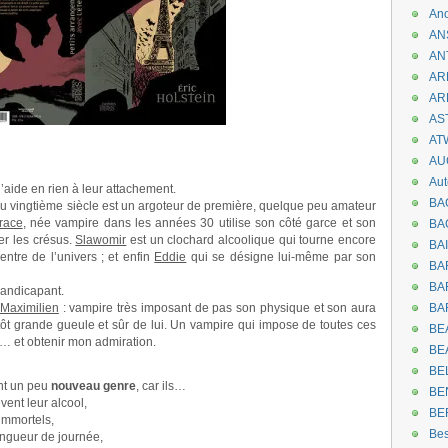
An
AN
AN
AR
AR
AST
AT
AU
Aut
’aide en rien à leur attachement.
BA
du vingtième siècle est un argoteur de première, quelque peu amateur
race
, née vampire dans les années 30 utilise son côté garce et son
BA
er les crésus.
Slawomir
est un clochard alcoolique qui tourne encore
BA
entre de l’univers ; et enfin
Eddie
qui se désigne lui-même par son
BA
BAR
handicapant.
Maximilien
: vampire très imposant de pas son physique et son aura
BA
lutôt grande gueule et sûr de lui. Un vampire qui impose de toutes ces
BEA
… et obtenir mon admiration.
BE
BE
nt un peu
nouveau genre
, car ils…
BE
uvent leur alcool,
BE
 immortels,
Be
ongueur de journée,