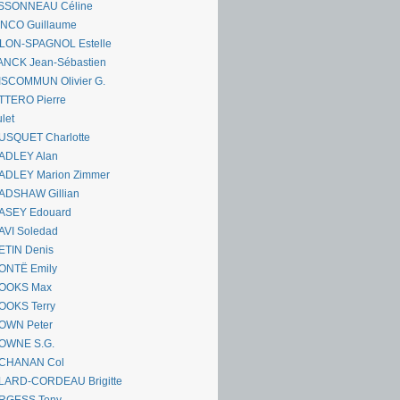
SSONNEAU Céline
ANCO Guillaume
LLON-SPAGNOL Estelle
ANCK Jean-Sébastien
ISCOMMUN Olivier G.
TTERO Pierre
let
USQUET Charlotte
ADLEY Alan
ADLEY Marion Zimmer
ADSHAW Gillian
ASEY Edouard
AVI Soledad
ETIN Denis
ONTË Emily
OOKS Max
OOKS Terry
OWN Peter
OWNE S.G.
CHANAN Col
LARD-CORDEAU Brigitte