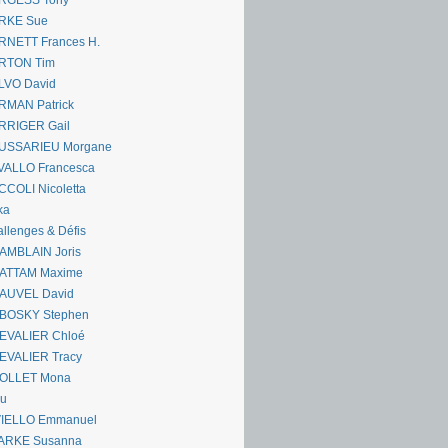
RGESS Tony
RKE Sue
RNETT Frances H.
RTON Tim
LVO David
RMAN Patrick
RRIGER Gail
USSARIEU Morgane
VALLO Francesca
COLI Nicoletta
ka
llenges & Défis
AMBLAIN Joris
ATTAM Maxime
AUVEL David
BOSKY Stephen
EVALIER Chloé
EVALIER Tracy
OLLET Mona
ou
VIELLO Emmanuel
ARKE Susanna