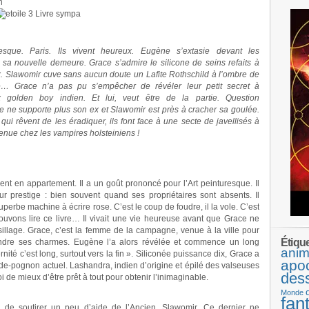
n
Livre sympa
esque. Paris. Ils vivent heureux. Eugène s’extasie devant les
e sa nouvelle demeure. Grace s’admire le silicone de seins refaits à
x. Slawomir cuve sans aucun doute un Lafite Rothschild à l’ombre de
… Grace n’a pas pu s’empêcher de révéler leur petit secret à
 golden boy indien. Et lui, veut être de la partie. Question
ne supporte plus son ex et Slawomir est près à cracher sa goulée.
qui rêvent de les éradiquer, ils font face à une secte de javellisés à
nvenue chez les vampires holsteiniens !
t en appartement. Il a un goût prononcé pour l’Art peinturesque. Il
r prestige : bien souvent quand ses propriétaires sont absents. Il
perbe machine à écrire rose. C’est le coup de foudre, il la vole. C’est
pouvons lire ce livre… Il vivait une vie heureuse avant que Grace ne
illage. Grace, c’est la femme de la campagne, venue à la ville pour
Étiqu
vendre ses charmes. Eugène l’a alors révélée et commence un long
anim
ernité c’est long, surtout vers la fin ». Siliconée puissance dix, Grace a
apo
de-pognon actuel. Lashandra, indien d’origine et épilé des valseuses
des
i de mieux d’être prêt à tout pour obtenir l’inimaginable.
Monde
fan
de soutirer un peu d’aide de l’Ancien, Slawomir. Ce dernier ne