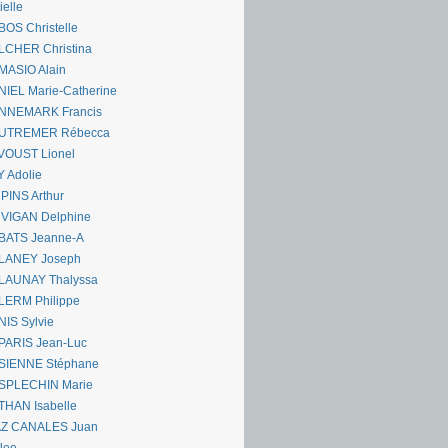
ielle
OS Christelle
LCHER Christina
MASIO Alain
IEL Marie-Catherine
NNEMARK Francis
UTREMER Rébecca
VOUST Lionel
 Adolie
PINS Arthur
 VIGAN Delphine
BATS Jeanne-A
LANEY Joseph
LAUNAY Thalyssa
LERM Philippe
IS Sylvie
PARIS Jean-Luc
SIENNE Stéphane
SPLECHIN Marie
THAN Isabelle
AZ CANALES Juan