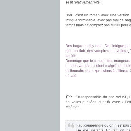
se l
it relativement vite
!
.
Bref
: c’est un roman avec une version 
intrigue formidable, avec pas mal de baga
temps mais ne comptez pas sur lui pour en
.
.
Des bagarres, il y en a. De l’intrigue pa
plus en finir, des vampires nouvelles gén
lumière.
Dommage que le concept des mangeurs de
que les vampires soient malgré tout coi
dictionnaire des expressions familières.
décalé.
.
.
)°º•.
Co-responsable du site ActuSF, 
nouvelles publiées ici et là. Avec « Pe
Mnémos.
Faut comprendre qu’on n’est pas d
De vos instants. En fait, on 