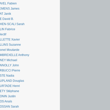
AVEL Fabien
EMENS James
AT Janik
 David B.
HEN-SCALI Sarah
IN Fabrice
lectif
LLETTE Xavier
LLINS Suzanne
onel Moutarde
MBREXELLE Anthony
NEY Michael
NNOLLY John
RBUCCI Pierre
STE Nadia
UPLAND Douglas
URTADE Henri
ETY Stéphane
ONIN Justin
OS Anaïs
OSSAN Sarah