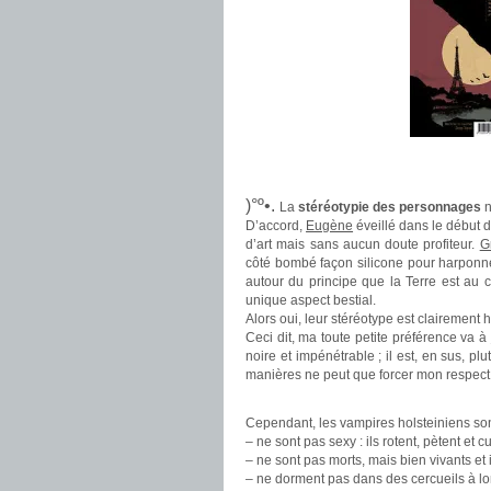
.
.
)°º•.
La
stéréotypie des personnages
n
D’accord,
Eugène
éveillé dans le début 
d’art mais sans aucun doute profiteur.
G
côté bombé façon silicone pour harponn
autour du principe que la Terre est au c
unique aspect bestial.
Alors oui, leur stéréotype est clairement 
Ceci dit, ma toute petite préférence va à
noire et impénétrable ; il est, en sus, p
manières ne peut que forcer mon respect
.
Cependant, les vampires holsteiniens so
– ne sont pas sexy : ils rotent, pètent et c
– ne sont pas morts, mais bien vivants et
– ne dorment pas dans des cercueils à l