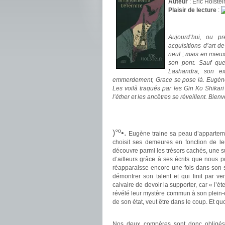
Auteur
: Eric Holstei
Plaisir de lecture
:
.
Aujourd’hui, ou pr
acquisitions d’art d
neuf ; mais en mieu
son pont. Sauf que
Lashandra, son ex
emmerdement, Grace se pose là. Eugène 
Les voilà traqués par les Gin Ko Shikari 
l’éther et les ancêtres se réveillent. Bie
.
.
)°º•.
Eugène traine sa peau d’appartemen
choisit ses demeures en fonction de leu
découvre parmi les trésors cachés, une su
d’ailleurs grâce à ses écrits que nous 
réapparaisse encore une fois dans son s
démontrer son talent et qui finit par 
calvaire de devoir la supporter, car « l’ét
révélé leur mystère commun à son plein-
de son état, veut être dans le coup. Et quo
.
Nos deux compères sont donc obligés 