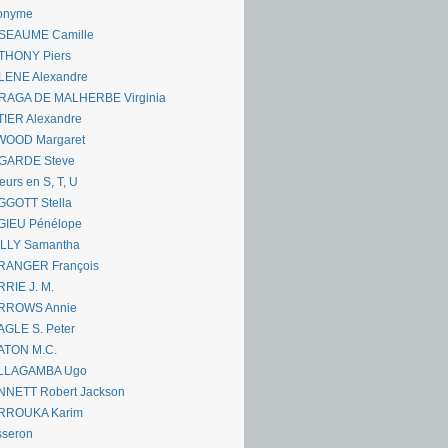
onyme
SEAUME Camille
THONY Piers
LENE Alexandre
RAGA DE MALHERBE Virginia
IER Alexandre
WOOD Margaret
GARDE Steve
eurs en S, T, U
GGOTT Stella
GIEU Pénélope
ILLY Samantha
RANGER François
RIE J. M.
RROWS Annie
GLE S. Peter
ATON M.C.
LLAGAMBA Ugo
NNETT Robert Jackson
RROUKA Karim
sseron