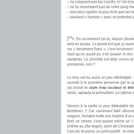
– ne craignent pas les crucifix, ni l’ail et
– ne se nourrissent pas de notre sang ma
– sont plus rapides et plus forts que les 
– naissent « humain » avec un potentiel 
.
.
)°º•.
En ce moment (et ce, depuis plusie
vent en poupe. Le grand tort que je reproc
car « forcément Paris », c’est forcément 
Sauf qu’on aurait pu s’en passer. A ceci
vampires. Le procédé est déjà connu et
anonymes, non ?
.
Le livre est lui aussi un peu stéréotypé :
raconté à la première personne par le pr
j’ai trouvé le
style trop racoleur et lim
raisin, raplapla et prévisibles
. Le rythme 
.
Venons à la partie la plus détestable d
familières ?
J’ai carrément failli déc
vulgaire, Holstein truffe son histoire d’un
Bref, ce roman, c’est quand même un 
(même au 26e degré), plein de Christoph
Ceci dit, trouvons un point positif : le r