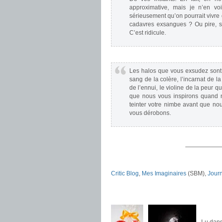
approximative, mais je n’en vo
sérieusement qu’on pourrait vivre 
cadavres exsangues ? Ou pire, s
C’est ridicule.
.
Les halos que vous exsudez sont 
sang de la colère, l’incarnat de la
de l’ennui, le violine de la peur qu
que nous vous inspirons quand n
teinter votre nimbe avant que no
vous dérobons.
.
——————
Critic Blog
,
Mes Imaginaires
(SBM),
Journ
.
.
.