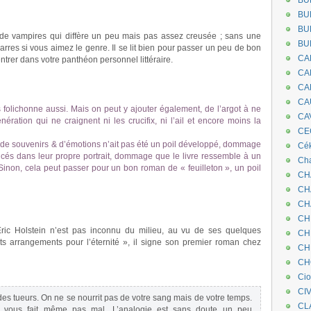
BU
BU
BU
de vampires qui diffère un peu mais pas assez creusée ; sans une
BU
rres si vous aimez le genre. Il se lit bien pour passer un peu de bon
CA
trer dans votre panthéon personnel littéraire.
CA
CA
CA
s folichonne aussi. Mais on peut y ajouter également, de l’argot à ne
CA
ération qui ne craignent ni les crucifix, ni l’ail et encore moins la
CEC
 souvenirs & d’émotions n’ait pas été un poil développé, dommage
Cé
ncés dans leur propre portrait, dommage que le livre ressemble à un
Cha
 Sinon, cela peut passer pour un bon roman de « feuilleton », un poil
CH
CH
CH
CH
Eric Holstein n’est pas inconnu du milieu, au vu de ses quelques
CH
tits arrangements pour l’éternité », il signe son premier roman chez
CH
CH
Ci
CI
es tueurs. On ne se nourrit pas de votre sang mais de votre temps.
CL
ne vous fait même pas mal. L’analogie est sans doute un peu