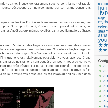
ande) qualité. Il cuve généralement sous le pont, la nuit et radote
histori
hum
 fausse découverte de l’héliocentrisme par son grand concurrent,
liv
mage
mytho
 attaqués par les Gin Ko Shikari, littéralement les tueurs d’ombre, une
scienc
mpires. Sur ce problème-là, s’ajoute des vampires d’autres lieux, qui
s par les Ancêtres, eux-mêmes réveillés par la couillonnade de Grace.
stea
sans
you
★
pas mal d’actions
: des bagarres dans tous les coins, des courses
★★
 plans et stratagèmes dans tous les sens. Qu’on le sache, les bagarres
t en beaucoup de pages. Sincèrement, elles ne servent pas du tout la
l’
intrigue
, elle est relativement
passable
. Ne vous attendez à une
Catég
les vampires holsteiniens sont peut-être un peu « nouveau genre »,
n’est pas très réussi
, j’ai eu la chance de connaître et de lire du
AD
A côté de ce petit bijou humoristique et farfelu, Holstein n’arrive qu’à la
AD
a fin, je la trouve trop grandiose, du
too much
qui finit en « pan dans
AL
AL
AL
AL
AL
AL
An