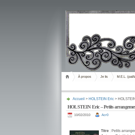
Livrement
À propos
Je lis
M.E.L. (pal/l
Accueil
>
HOLSTEIN Eric
> HOLSTEIN E
HOLSTEIN Eric – Petits arrangements
10/02/2010
Acr0
.
Titre
: Petits arrange