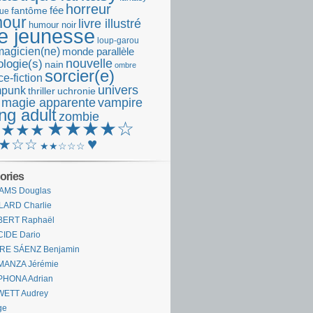
horreur
fantôme
fée
que
our
livre illustré
humour noir
re jeunesse
loup-garou
magicien(ne)
monde parallèle
nouvelle
logie(s)
nain
ombre
sorcier(e)
e-fiction
univers
mpunk
thriller
uchronie
 magie apparente
vampire
ng adult
zombie
★★★★☆
★★★★
♥
★☆☆
★★☆☆☆
ories
AMS Douglas
LARD Charlie
BERT Raphaël
CIDE Dario
IRE SÁENZ Benjamin
MANZA Jérémie
PHONA Adrian
WETT Audrey
ge