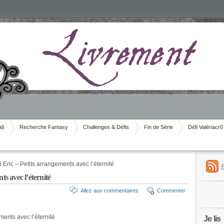
al)
Recherche Fantasy
Challenges & Défis
Fin de Série
Défi Valériacr0
ric – Petits arrangements avec l’éternité
 avec l’éternité
Allez aux commentaires
Commenter
ments avec l’éternité
Je lis