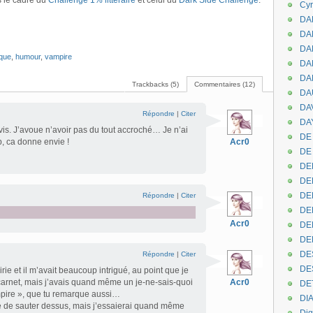
 le cadre du
Challenge 1% littéraire
et celui du
Dark Side Challenge
.
Cyr
DAB
DA
DA
ique
,
humour
,
vampire
DAN
DA
Trackbacks (5)
Commentaires (12)
DA
DA
Répondre
|
Citer
DAY
is. J’avoue n’avoir pas du tout accroché… Je n’ai
DE 
, ca donne envie !
Acr0
DE
DE
DE
DE
Répondre
|
Citer
DE
Acr0
DEN
DE
DE
Répondre
|
Citer
DE
irie et il m’avait beaucoup intrigué, au point que je
carnet, mais j’avais quand même un je-ne-sais-quoi
Acr0
DE
vampire », que tu remarque aussi…
DI
ie de sauter dessus, mais j’essaierai quand même