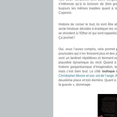
s’intéresse qu’à la boisson de (très gr
toujours les mêmes inepties quant à la
Copernic.
.
Histoire de corser le tout, ils vont être
secte hindoue décidée à éradiquer les va
se shootent à l’Ether et qui sont rappelé
Ça promet !
.
Oui, vous l’aurez compris, cela promet
poursuites qui n’en finissent plus et des
sont un tantinet répétitives et tiennen
plausible dynamique du récit. Quand à 
histoire gargantuesque d’imagination, 
mais c’est bien tout. Le côté
loufoque 
Christopher Moore et son sot de l’ange
. 
deuxième place et loin derrière. Quant à l
ta gueule », dommage.
.