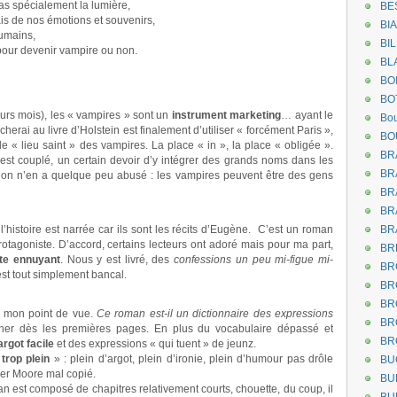
 pas spécialement la lumière,
BE
is de nos émotions et souvenirs,
BI
humains,
BI
pour devenir vampire ou non.
BL
BO
BO
urs mois), les « vampires » sont un
instrument marketing
… ayant le
Bou
herai au livre d’Holstein est finalement d’utiliser « forcément Paris »,
BO
le « lieu saint » des vampires. La place « in », la place « obligée ».
BR
 est couplé, un certain devoir d’y intégrer des grands noms dans les
BR
 on n’en a quelque peu abusé : les vampires peuvent être des gens
BR
BR
 l’histoire est narrée car ils sont les récits d’Eugène. C’est un roman
BR
otagoniste. D’accord, certains lecteurs ont adoré mais pour ma part,
BR
ite ennuyant
. Nous y est livré, des
confessions un peu mi-figue mi-
BR
est tout simplement bancal.
BR
BR
e mon point de vue.
Ce roman est-il un dictionnaire des expressions
BR
rocher dès les premières pages. En plus du vocabulaire dépassé et
BR
argot facile
et des expressions « qui tuent » de jeunz.
«
trop plein
» : plein d’argot, plein d’ironie, plein d’humour pas drôle
BU
er Moore mal copié.
BU
oman est composé de chapitres relativement courts, chouette, du coup, il