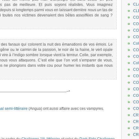
CL
is pas de meilleure. Et puis soyons réalistes. Vous imaginez
depuis si longtemps parmi vous en laissant derrière nous un tas de
CL
i toutes nos victimes devenaient des bêtes assoiffées de sang ?
CO
COE
CO
COL
Col
des fanaux qui colorent la nuit des émanations de vos émois. Le
 gêne ou le carmin de la passion, le noir de la haine, le vert opale
CO
i vire à l’indigo sombre lorsque vient la terreur. Celle, par exemple,
CO
ous vous attaquons. C’est elle que l’on voit s’emparer de vous,
Col
us ne plongions dans votre cou pour humer les instants que nous
CO
CO
CO
CO
——————————————————~*
CO
.
CO
al semi-littéraire
(Angua) ont aussi affaire avec ces vampyres.
CO
CR
CR
CR
CR