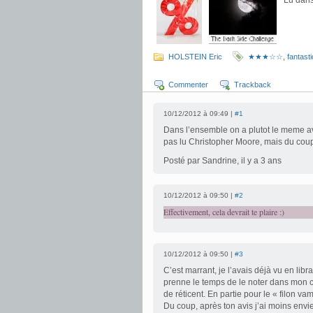
Lu dans
.
.
HOLSTEIN Eric
★★★☆☆
,
fantast
Commenter
Trackback
10/12/2012 à 09:49 |
#1
Dans l’ensemble on a plutot le meme av
pas lu Christopher Moore, mais du coup
Posté par Sandrine, il y a 3 ans
10/12/2012 à 09:50 |
#2
Effectivement, cela devrait te plaire :)
10/12/2012 à 09:50 |
#3
C’est marrant, je l’avais déjà vu en libra
prenne le temps de le noter dans mon 
de réticent. En partie pour le « filon 
Du coup, après ton avis j’ai moins env