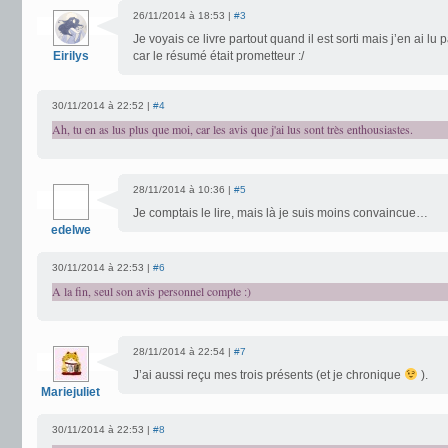
26/11/2014 à 18:53 |
#3
Je voyais ce livre partout quand il est sorti mais j’en ai 
Eirilys
car le résumé était prometteur :/
30/11/2014 à 22:52 |
#4
Ah, tu en as lus plus que moi, car les avis que j'ai lus sont très enthousiastes.
28/11/2014 à 10:36 |
#5
Je comptais le lire, mais là je suis moins convaincue…
edelwe
30/11/2014 à 22:53 |
#6
A la fin, seul son avis personnel compte :)
28/11/2014 à 22:54 |
#7
J’ai aussi reçu mes trois présents (et je chronique
).
Mariejuliet
30/11/2014 à 22:53 |
#8