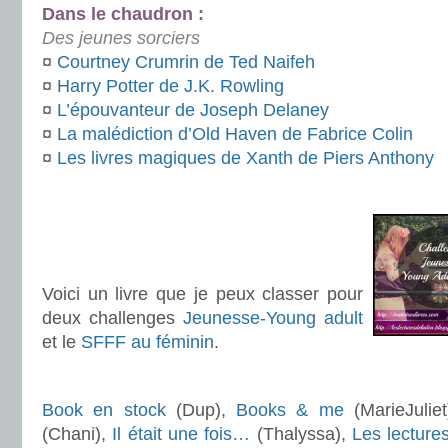
Dans le chaudron :
Des jeunes sorciers
¤
Courtney Crumrin de Ted Naifeh
¤
Harry Potter de J.K. Rowling
¤
L’épouvanteur de Joseph Delaney
¤
La malédiction d’Old Haven de Fabrice Colin
¤
Les livres magiques de Xanth de Piers Anthony
.
.
.
Voici un livre que je peux classer pour
deux challenges
Jeunesse-Young adult
et le
SFFF au féminin
.
.
Book en stock
(Dup),
Books & me
(MarieJulie
(Chani),
Il était une fois…
(Thalyssa),
Les lecture