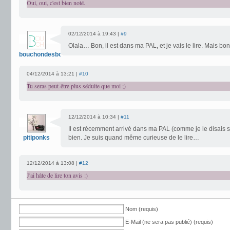
Oui, oui, c'est bien noté.
02/12/2014 à 19:43 |
#9
Olala… Bon, il est dans ma PAL, et je vais le lire. Mais bon
bouchondesbois
04/12/2014 à 13:21 |
#10
Tu seras peut-être plus séduite que moi ;)
12/12/2014 à 10:34 |
#11
Il est récemment arrivé dans ma PAL (comme je le disais 
pitiponks
bien. Je suis quand même curieuse de le lire…
12/12/2014 à 13:08 |
#12
J'ai hâte de lire ton avis :)
Nom (requis)
E-Mail (ne sera pas publié) (requis)