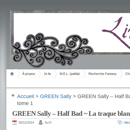
Livrement
À propos
Je lis
M.E.L. (pal/lal)
Recherche Fantasy
Cha
Accueil
>
GREEN Sally
> GREEN Sally – Half Ba
tome 1
GREEN Sally – Half Bad ~ La traque blan
26/11/2014
Acr0
All