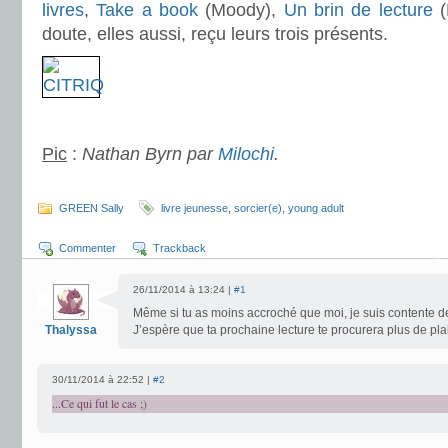
livres
,
Take a book
(Moody),
Un brin de lecture
(
doute, elles aussi, reçu leurs trois présents.
.
Pic
:
Nathan Byrn par
Milochi
.
.
GREEN Sally
livre jeunesse
,
sorcier(e)
,
young adult
Commenter
Trackback
26/11/2014 à 13:24 |
#1
Même si tu as moins accroché que moi, je suis contente de
Thalyssa
J’espère que ta prochaine lecture te procurera plus de plais
30/11/2014 à 22:52 |
#2
...Ce qui fut le cas ;)