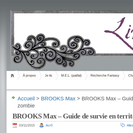
Livrement
À propos
Je lis
M.E.L. (pal/lal)
Recherche Fantasy
Cha
Accueil
>
BROOKS Max
> BROOKS Max – Guide d
zombie
BROOKS Max – Guide de survie en territ
03/11/2015
Acr0
All