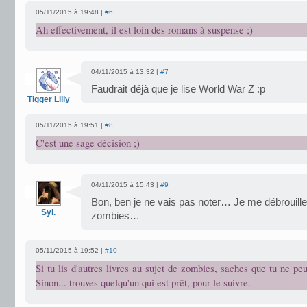
05/11/2015 à 19:48 |
#6
Ah effectivement, il est loin des romans à suspense ;)
04/11/2015 à 13:32 |
#7
Faudrait déjà que je lise World War Z :p
Tigger Lilly
05/11/2015 à 19:51 |
#8
C'est une sage décision ;)
04/11/2015 à 15:43 |
#9
Bon, ben je ne vais pas noter… Je me débrouille
Syl.
zombies…
05/11/2015 à 19:52 |
#10
Si tu lis d'autres livres au sujet de zombies, saches que tu ne peu
Sinon... trouves quelqu'un qui est prêt, pour le suivre.