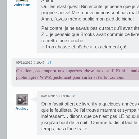
Ahah!
valeriane
Oui les élastiques!! Bin écoute, je pense que je 
poignée aussi! Mes cheveux poussent pas mal 
Ahah, j’avais même oublié mon pied de biche!
Par contre, je ne savais pas du tout qu’il avait é
Z… je pensais que Brooks avait commis ce livre d
remettre une couche.
« Trop chasse et pêche », exactement ça!
05/11/2015 à 19:47 |
#4
Ou alors, on coupera nos superbes chevelures, snif. Et si... mai
publié après WWZ, justement pour surfer si l'effet zombie.
04/11/2015 à 09:04 |
#5
On m’avait offert ce livre il y a quelques années et
Audrey
que le feuilleter. Je l’ai trouvé marrant et symp
intéressant… disons que ce n’est pas LE bouquin 
jusqu’au bout de la nuit ! Comme tu dis, il faut l
temps, pas d’une traite.