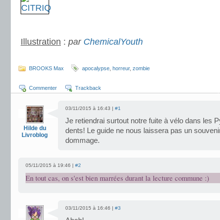
.
Illustration
:
par
ChemicalYouth
.
BROOKS Max
apocalypse
,
horreur
,
zombie
Commenter
Trackback
03/11/2015 à 16:43 |
#1
Je retiendrai surtout notre fuite à vélo dans le
Hilde du
dents! Le guide ne nous laissera pas un souvenir
Livroblog
dommage.
05/11/2015 à 19:46 |
#2
En tout cas, on s'est bien marrées durant la lecture commune :)
03/11/2015 à 16:46 |
#3