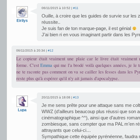
06/11/2015 à 10:52 |
#11
Ouille, à croire que les guides de survie sur le
Eirilys
réussite..
Je suis fan de ton marque-page, il est génial
J’ai bien ri en vous imaginant partir dans les Pyr
06/11/2015 à 20:34 |
#12
Le copieur était vraiment une plaie car le livre était vraiment 
forme. C'est
Emma
qui me l'a brodé voilà quelques années, je le t
ne te raconte pas comment on va se cailler les fesses dans les Py
reste plus qu'à espérer qu'il n'y ait jamais d'apocalypse.
20/11/2015 à 18:08 |
#13
Je me sens prête pour une attaque sans me colt
Lupa
WWZ (d’ailleurs beaucoup plus réussi que son a
cinématographique ^^), ainsi que d’autres roman
zombiesque, sans compter que ma PAL m’en rés
attrayants que celui-ci…
Sympathique cette équipée pyrénéenne, faudra 