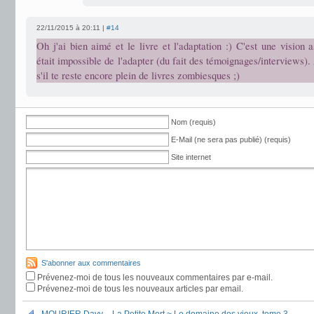
22/11/2015 à 20:11 |
#14
Oh j'ai bien aimé et le livre et l'adaptation :) C'est une vision a
était impossible de l'adapter (du fait des témoignages/interviews).
s'il te reste encore plein de livres zombiesques ;)
Nom (requis)
E-Mail (ne sera pas publié) (requis)
Site internet
S'abonner aux commentaires
Prévenez-moi de tous les nouveaux commentaires par e-mail.
Prévenez-moi de tous les nouveaux articles par email.