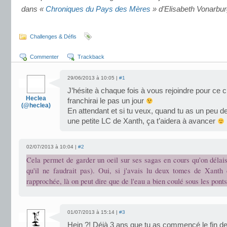
dans «
Chroniques du Pays des Mères
» d’Elisabeth Vonarbur
.
Challenges & Défis
Commenter
Trackback
29/06/2013 à 10:05 |
#1
J’hésite à chaque fois à vous rejoindre pour ce c
Heclea
franchirai le pas un jour
(@heclea)
En attendant et si tu veux, quand tu as un peu d
une petite LC de Xanth, ça t’aidera à avancer
02/07/2013 à 10:04 |
#2
Cela permet de garder un oeil sur ses sagas en cours qu'on délai
qu'il ne faudrait pas). Oui, si j'avais lu deux tomes de Xanth
rapprochée, là on peut dire que de l'eau a bien coulé sous les ponts
01/07/2013 à 15:14 |
#3
Hein ?! Déjà 3 ans que tu as commencé le fin de