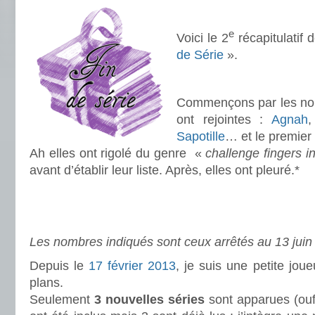
.
e
Voici le 2
récapitulatif 
de Série
».
..
Commençons par les nou
ont rejointes :
Agnah
Sapotille
… et le premi
Ah elles ont rigolé du genre «
challenge fingers 
avant d’établir leur liste. Après, elles ont pleuré.*
.
.
Les nombres indiqués sont ceux arrêtés au 13 juin
Depuis le
17 février 2013
, je suis une petite joue
plans.
Seulement
3 nouvelles séries
sont apparues (ouf