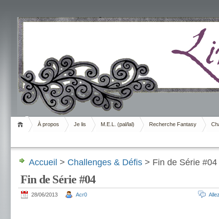
Livrement
À propos
Je lis
M.E.L. (pal/lal)
Recherche Fantasy
Cha
Accueil
>
Challenges & Défis
> Fin de Série #04
Fin de Série #04
28/06/2013
Acr0
All
.