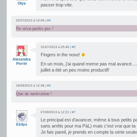
Olya
passer trop vite.
02/07/2013 à 10:06 |
#4
Ne m'en parles pas !
31/07/2013 à 05:46 |
#5
Fingers in the nose!
Alexandra
Perrin
En un mois, j’ai quand meme pas mal avancé…. 
juillet a été un peu moins productif!
18/08/2013 à 12:38 |
#6
Que de motivation !
07/08/2013 à 12:21 |
#7
Le principal est d’avancer, même à tous petits p
Eirilys
sans arrêts pour ma PàL) mais c’est vrai que ta 
Je fais pareil, je prends en compte la série seul