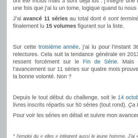
ont été inclus mais 3 sont déjà lus : j’intègre une 
une fois que j’ai lu un tome, logique quand tu nous 
J’ai
avancé 11 séries
au total dont
6 sont termin
finalement lu
15 volumes
figurant sur la liste.
.
Sur cette
troisième année
, j’ai lu pour l’instant
relectures. Cela suit la tendance générale en 2013
ressent forcément sur le
Fin de Série
. Mais
l’avancement sur 11 séries sur quatre mois prouv
la bonne volonté. Non ?
.
Depuis le tout début du challenge, soit le
14 octo
livres inscrits répartis sur 50 séries (tout rond).
Ça f
Pour voir les séries en détail et suivre mon avanc
.
* l’emploi du « elles » intègrent aussi le jeune homme. J’ai