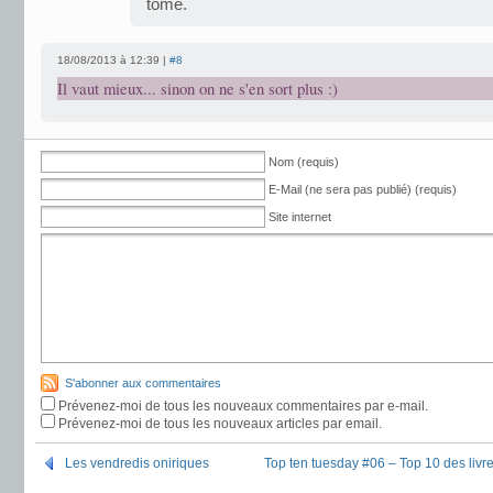
tome.
18/08/2013 à 12:39 |
#8
Il vaut mieux... sinon on ne s'en sort plus :)
Nom (requis)
E-Mail (ne sera pas publié) (requis)
Site internet
S'abonner aux commentaires
Prévenez-moi de tous les nouveaux commentaires par e-mail.
Prévenez-moi de tous les nouveaux articles par email.
Les vendredis oniriques
Top ten tuesday #06 – Top 10 des livr