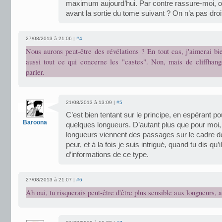
maximum aujourd’hui. Par contre rassure-moi, o
avant la sortie du tome suivant ? On n’a pas droit
27/08/2013 à 21:06 |
#4
Nous aurons peut-être des révélations ? En tout cas, j'aimerai bi
aussi tout ce qui concerne les "castes". Non, mais de cliffhan
parler.
21/08/2013 à 13:09 |
#5
C’est bien tentant sur le principe, en espérant p
Baroona
quelques longueurs. D’autant plus que pour moi, 
longueurs viennent des passages sur le cadre de
peur, et à la fois je suis intrigué, quand tu dis q
d’informations de ce type.
27/08/2013 à 21:07 |
#6
Ah oui, tu risquerais peut-être d'être plus sensible aux longueurs, a