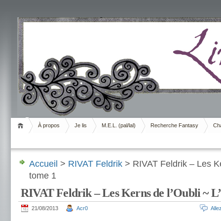
Livrement
À propos
Je lis
M.E.L. (pal/lal)
Recherche Fantasy
Cha
Accueil
>
RIVAT Feldrik
> RIVAT Feldrik – Les Ker
tome 1
RIVAT Feldrik – Les Kerns de l’Oubli ~ L’
21/08/2013
Acr0
All