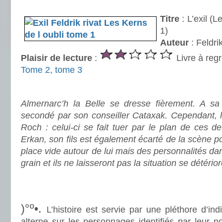
.
Titre
: L’exil (L
1)
Auteur
: Feldri
Plaisir de lecture
:
Livre à regr
Tome 2
,
tome 3
.
Almernarc’h la Belle se dresse fièrement. A sa t
secondé par son conseiller Cataxak. Cependant, l
Roch : celui-ci se fait tuer par le plan de ces 
Erkan, son fils est également écarté de la scène pol
place vide autour de lui mais des personnalités dan
grain et ils ne laisseront pas la situation se détéri
.
.
)°º•.
L’histoire est servie par une pléthore d’in
alterne sur les personnages identifiés par leur n