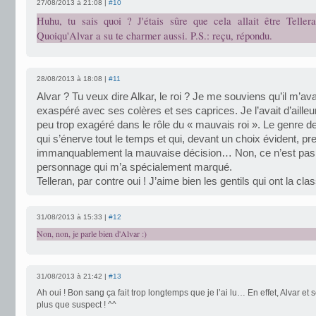
27/08/2013 à 21:08 |
#10
Huhu, tu sais quoi ? J'étais sûre que cela allait être Teller
Quoiqu'Alvar a su te charmer aussi. P.S.: reçu, répondu.
28/08/2013 à 18:08 |
#11
Alvar ? Tu veux dire Alkar, le roi ? Je me souviens qu’il m’ava
exaspéré avec ses colères et ses caprices. Je l’avait d’ailleu
peu trop exagéré dans le rôle du « mauvais roi ». Le genre 
qui s’énerve tout le temps et qui, devant un choix évident, pr
immanquablement la mauvaise décision… Non, ce n’est pas
personnage qui m’a spécialement marqué.
Telleran, par contre oui ! J’aime bien les gentils qui ont la cla
31/08/2013 à 15:33 |
#12
Non, non, je parle bien d'Alvar :)
31/08/2013 à 21:42 |
#13
Ah oui ! Bon sang ça fait trop longtemps que je l’ai lu… En effet, Alvar 
plus que suspect ! ^^