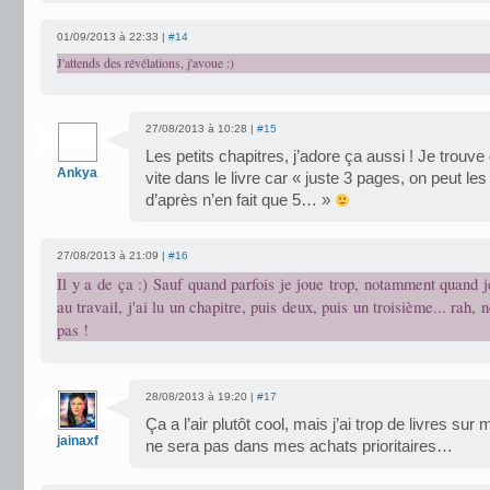
01/09/2013 à 22:33 |
#14
J'attends des révélations, j'avoue :)
27/08/2013 à 10:28 |
#15
Les petits chapitres, j’adore ça aussi ! Je trouv
Ankya
vite dans le livre car « juste 3 pages, on peut les 
d’après n’en fait que 5… »
27/08/2013 à 21:09 |
#16
Il y a de ça :) Sauf quand parfois je joue trop, notamment quand 
au travail, j'ai lu un chapitre, puis deux, puis un troisième... rah,
pas !
28/08/2013 à 19:20 |
#17
Ça a l’air plutôt cool, mais j’ai trop de livres su
jainaxf
ne sera pas dans mes achats prioritaires…