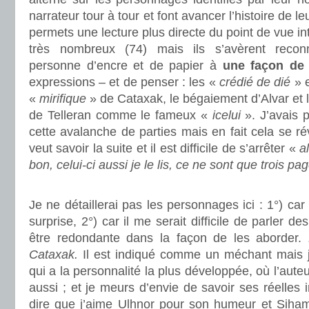
narrateur tour à tour et font avancer l’histoire de le
permets une lecture plus directe du point de vue in
très nombreux (74) mais ils s’avèrent recon
personne d’encre et de papier à
une façon de 
expressions – et de penser : les «
crédié de dié
» 
«
mirifique
» de Cataxak, le bégaiement d’Alvar et 
de Telleran comme le fameux «
icelui
». J’avais 
cette avalanche de parties mais en fait cela se r
veut savoir la suite et il est difficile de s’arrêter «
al
bon, celui-ci aussi je le lis, ce ne sont que trois pa
.
Je ne détaillerai pas les personnages ici : 1°) car 
surprise, 2°) car il me serait difficile de parler d
être redondante dans la façon de les aborder.
Cataxak.
Il est indiqué comme un méchant mais je
qui a la personnalité la plus développée, où l’auteu
aussi ; et je meurs d’envie de savoir ses réelles im
dire que j’aime Ulhnor pour son humeur et Siham 