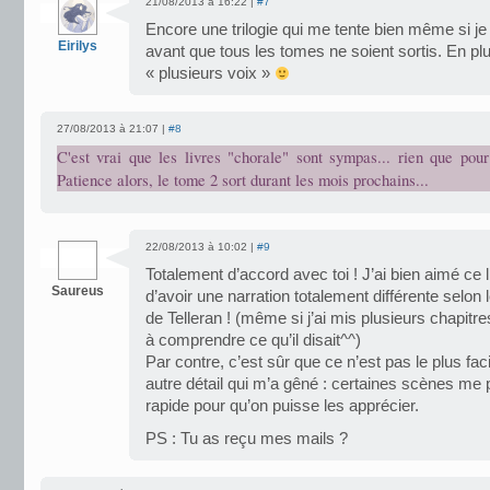
21/08/2013 à 16:22 |
#7
Encore une trilogie qui me tente bien même si j
Eirilys
avant que tous les tomes ne soient sortis. En plus
« plusieurs voix »
27/08/2013 à 21:07 |
#8
C'est vrai que les livres "chorale" sont sympas... rien que pou
Patience alors, le tome 2 sort durant les mois prochains...
22/08/2013 à 10:02 |
#9
Totalement d’accord avec toi ! J’ai bien aimé ce l
Saureus
d’avoir une narration totalement différente selon
de Telleran ! (même si j’ai mis plusieurs chapitr
à comprendre ce qu’il disait^^)
Par contre, c’est sûr que ce n’est pas le plus faci
autre détail qui m’a gêné : certaines scènes me 
rapide pour qu’on puisse les apprécier.
PS : Tu as reçu mes mails ?