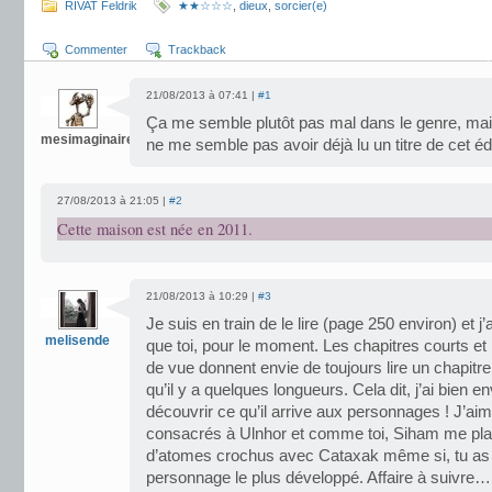
RIVAT Feldrik
★★☆☆☆
,
dieux
,
sorcier(e)
Commenter
Trackback
21/08/2013 à 07:41 |
#1
Ça me semble plutôt pas mal dans le genre, mais
mesimaginaires41
ne me semble pas avoir déjà lu un titre de cet é
27/08/2013 à 21:05 |
#2
Cette maison est née en 2011.
21/08/2013 à 10:29 |
#3
Je suis en train de le lire (page 250 environ) et
melisende
que toi, pour le moment. Les chapitres courts e
de vue donnent envie de toujours lire un chapitr
qu’il y a quelques longueurs. Cela dit, j’ai bien en
découvrir ce qu’il arrive aux personnages ! J’aim
consacrés à Ulnhor et comme toi, Siham me plai
d’atomes crochus avec Cataxak même si, tu as r
personnage le plus développé. Affaire à suivre…