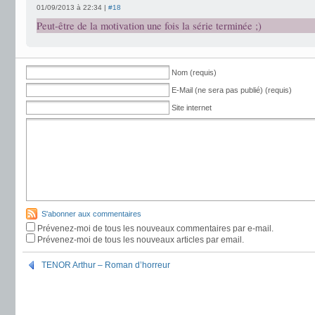
01/09/2013 à 22:34 |
#18
Peut-être de la motivation une fois la série terminée ;)
Nom (requis)
E-Mail (ne sera pas publié) (requis)
Site internet
S'abonner aux commentaires
Prévenez-moi de tous les nouveaux commentaires par e-mail.
Prévenez-moi de tous les nouveaux articles par email.
TENOR Arthur – Roman d’horreur