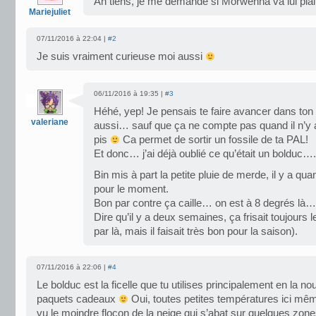
Ah tiens, je me demande si Morwenna va lui plai
Mariejuliet
07/11/2016 à 22:04 |
#2
Je suis vraiment curieuse moi aussi
06/11/2016 à 19:35 |
#3
Héhé, yep! Je pensais te faire avancer dans ton 
valeriane
aussi… sauf que ça ne compte pas quand il n’y
pis
Ca permet de sortir un fossile de ta PAL!
Et donc… j’ai déjà oublié ce qu’était un bolduc…
Bin mis à part la petite pluie de merde, il y a q
pour le moment.
Bon par contre ça caille… on est à 8 degrés là…
Dire qu’il y a deux semaines, ça frisait toujours
par là, mais il faisait très bon pour la saison).
07/11/2016 à 22:06 |
#4
Le bolduc est la ficelle que tu utilises principalement en la n
paquets cadeaux
Oui, toutes petites températures ici même
vu le moindre flocon de la neige qui s’abat sur quelques zones