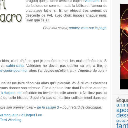
drogué) que je forme avec ma copine
Valériane
. Peu
de lectures en commun mais la bêtise et l’amour du
blablatage futile, si. Et un objectif très sérieux de
descente de PAL avec choix imposé chaque mois.
Rien que cela !
Pour tout savoir,
rendez-vous sur la page
.
be bien, c’est déjà ce que je procède durant les mois précédents. Si
e va
cahin-caha
, Valériane ne devait pas oublier sa pile à lire, et
de-coeur-pour-moi
, alors j’ai décidé qu’elle lirait « L’épouse de bois »
uhaitait me faire découvrir alors qu’il pleuvait. Voilà, si vous cherchez
ous donner son adresse. Elle a pris un livre dont l’autrice aurait pu
à Harper Lee
, décédée en février de cette année : « Ne tirez pas sur
é de cette histoire, Scout n’a pas su m’attirer suffisamment dans son
Étiqu
anim
dre son premier joker –
de la saison 3
– pour retard de chronique.
apo
des
seau moqueur » d’Harper Lee
Terri Windling
Monde
fan