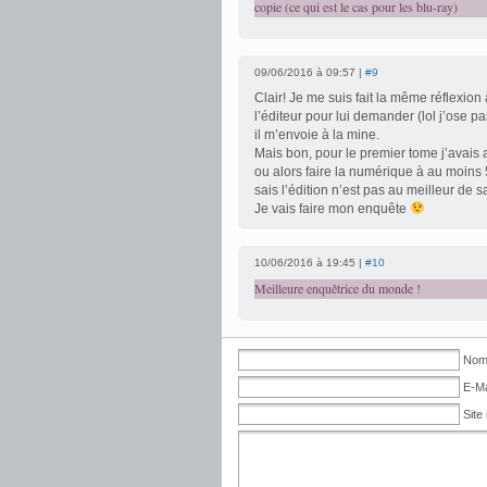
copie (ce qui est le cas pour les blu-ray)
09/06/2016 à 09:57 |
#9
Clair! Je me suis fait la même réflexion
l’éditeur pour lui demander (lol j’ose 
il m’envoie à la mine.
Mais bon, pour le premier tome j’avais
ou alors faire la numérique à au moins
sais l’édition n’est pas au meilleur de s
Je vais faire mon enquête
10/06/2016 à 19:45 |
#10
Meilleure enquêtrice du monde !
Nom 
E-Ma
Site 