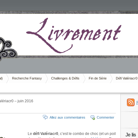
al)
Recherche Fantasy
Challenges & Défis
Fin de Série
Défi Valériacr0
lériacr0 – juin 2016
Allez aux commentaires
Commenter
Le
défi Valériacr0
, c’est le combo de choc (et un poil
Je lis