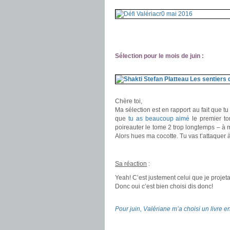
.
.
Sélection pour le mois de juin :
.
.
Chère toi,
Ma sélection est en rapport au fait que 
que
tu as beaucoup aimé
le premier tom
poireauter le tome 2 trop longtemps – à m
Alors hues ma cocotte. Tu vas t’attaquer à
.
Sa réaction
:
Yeah! C’est justement celui que je projeta
Donc oui c’est bien choisi dis donc!
.
Pour juin, Valériane m’a choisi un livre e
.