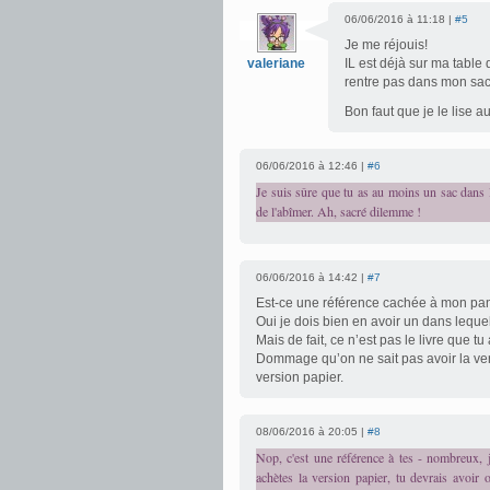
06/06/2016 à 11:18 |
#5
Je me réjouis!
valeriane
IL est déjà sur ma table 
rentre pas dans mon sa
Bon faut que je le lise 
06/06/2016 à 12:46 |
#6
Je suis sûre que tu as au moins un sac dans l
de l'abîmer. Ah, sacré dilemme !
06/06/2016 à 14:42 |
#7
Est-ce une référence cachée à mon pani
Oui je dois bien en avoir un dans lequel 
Mais de fait, ce n’est pas le livre que t
Dommage qu’on ne sait pas avoir la ve
version papier.
08/06/2016 à 20:05 |
#8
Nop, c'est une référence à tes - nombreux, j
achètes la version papier, tu devrais avoi