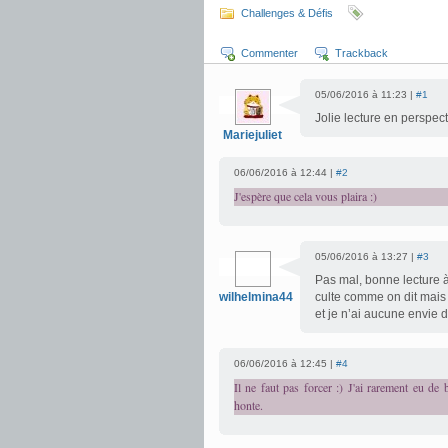
Challenges & Défis
Commenter
Trackback
05/06/2016 à 11:23 |
#1
Jolie lecture en perspect
Mariejuliet
06/06/2016 à 12:44 |
#2
J'espère que cela vous plaira :)
05/06/2016 à 13:27 |
#3
Pas mal, bonne lecture à
wilhelmina44
culte comme on dit mais b
et je n’ai aucune envie de
06/06/2016 à 12:45 |
#4
Il ne faut pas forcer :) J'ai rarement eu de 
honte.