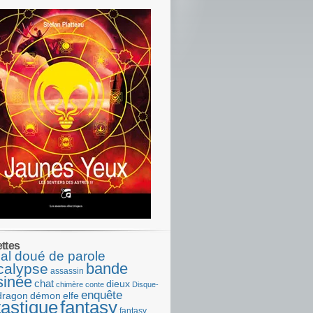
ettes
al doué de parole
bande
calypse
assassin
sinée
chat
dieux
chimère
conte
Disque-
enquête
dragon
démon
elfe
tastique
fantasy
fantasy