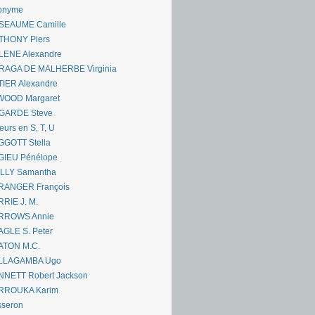
onyme
SEAUME Camille
THONY Piers
LENE Alexandre
RAGA DE MALHERBE Virginia
IER Alexandre
WOOD Margaret
GARDE Steve
eurs en S, T, U
GGOTT Stella
GIEU Pénélope
ILLY Samantha
RANGER François
RIE J. M.
RROWS Annie
GLE S. Peter
ATON M.C.
LLAGAMBA Ugo
NNETT Robert Jackson
RROUKA Karim
sseron