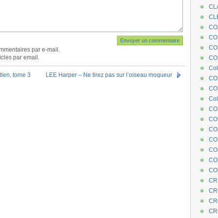
CL
CL
CO
COE
CO
mmentaires par e-mail.
cles par email.
COL
Col
ien, tome 3
LEE Harper – Ne tirez pas sur l’oiseau moqueur
CO
CO
Col
CO
CO
CO
CO
CO
CO
CO
CR
CR
CR
CR