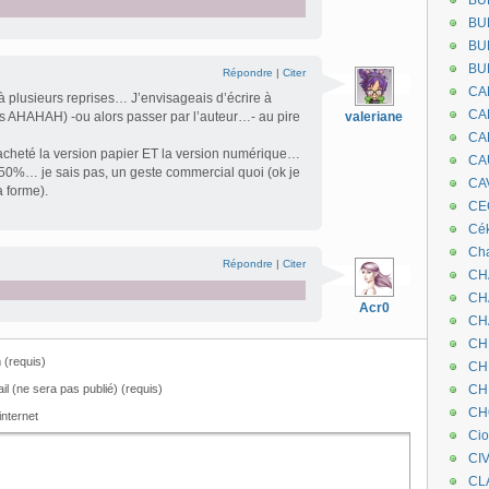
BU
BU
BU
BU
Répondre
|
Citer
CA
 à plusieurs reprises… J’envisageais d’écrire à
CA
pas AHAHAH) -ou alors passer par l’auteur…- au pire
valeriane
CA
 acheté la version papier ET la version numérique…
CA
 50%… je sais pas, un geste commercial quoi (ok je
CA
a forme).
CEC
Cé
Cha
Répondre
|
Citer
CH
CH
Acr0
CH
CH
(requis)
CH
il (ne sera pas publié) (requis)
CH
CH
internet
Ci
CI
CL