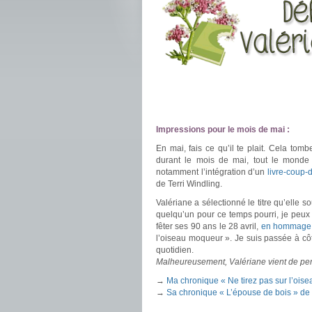
.
.
Impressions pour le mois de mai :
En mai, fais ce qu’il te plait. Cela tom
durant le mois de mai, tout le mond
notamment l’intégration d’un
livre-coup-
de Terri Windling.
Valériane a sélectionné le titre qu’elle so
quelqu’un pour ce temps pourri, je peux v
fêter ses 90 ans le 28 avril,
en hommage 
l’oiseau moqueur ». Je suis passée à côt
quotidien.
Malheureusement, Valériane vient de per
→
Ma chronique « Ne tirez pas sur l’oi
→
Sa chronique « L’épouse de bois » de 
.