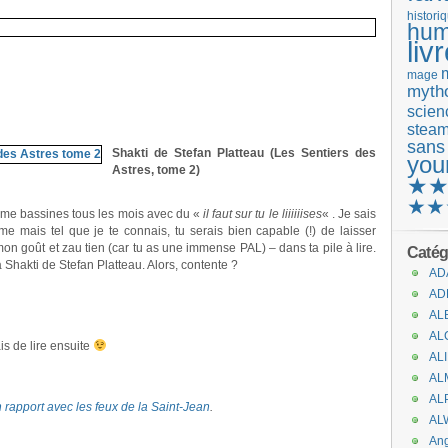
histori
hum
liv
mage
mytho
scienc
stea
sans
Shakti de Stefan Platteau (Les Sentiers des
you
Astres, tome 2)
★
★★
tu me bassines tous les mois avec du «
il faut sur tu le liiiiiises
« . Je sais
e mais tel que je te connais, tu serais bien capable (!) de laisser
on goût et zau tien (car tu as une immense PAL) – dans ta pile à lire.
Catég
 Shakti de Stefan Platteau. Alors, contente ?
AD
AD
AL
AL
is de lire ensuite
AL
AL
AL
n rapport avec les feux de la Saint-Jean
.
AL
An