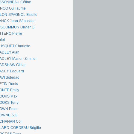
SSONNEAU Céline
ANCO Guillaume
LLON-SPAGNOL Estelle
ANCK Jean-Sébastien
ISCOMMUN Olivier G.
TTERO Pierre
let
USQUET Charlotte
ADLEY Alan
ADLEY Marion Zimmer
ADSHAW Gillian
ASEY Edouard
AVI Soledad
ETIN Denis
ONTË Emily
OOKS Max
OOKS Terry
OWN Peter
OWNE S.G.
CHANAN Col
LARD-CORDEAU Brigitte