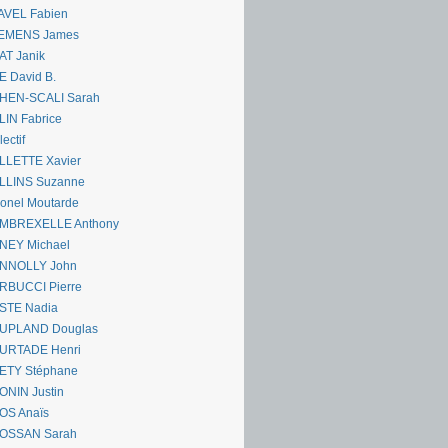
AVEL Fabien
EMENS James
AT Janik
 David B.
HEN-SCALI Sarah
IN Fabrice
lectif
LLETTE Xavier
LLINS Suzanne
onel Moutarde
MBREXELLE Anthony
NEY Michael
NNOLLY John
RBUCCI Pierre
STE Nadia
UPLAND Douglas
URTADE Henri
ETY Stéphane
ONIN Justin
OS Anaïs
OSSAN Sarah