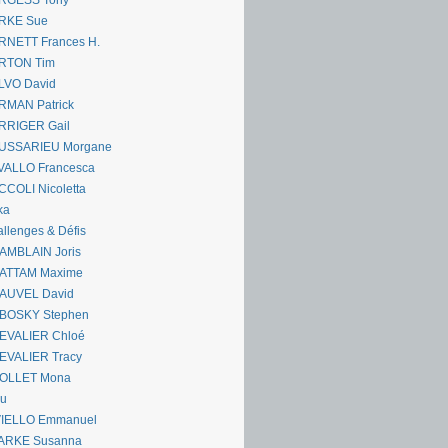
RGESS Tony
RKE Sue
RNETT Frances H.
RTON Tim
LVO David
RMAN Patrick
RRIGER Gail
USSARIEU Morgane
VALLO Francesca
COLI Nicoletta
ka
llenges & Défis
AMBLAIN Joris
ATTAM Maxime
AUVEL David
BOSKY Stephen
EVALIER Chloé
EVALIER Tracy
OLLET Mona
ou
VIELLO Emmanuel
ARKE Susanna