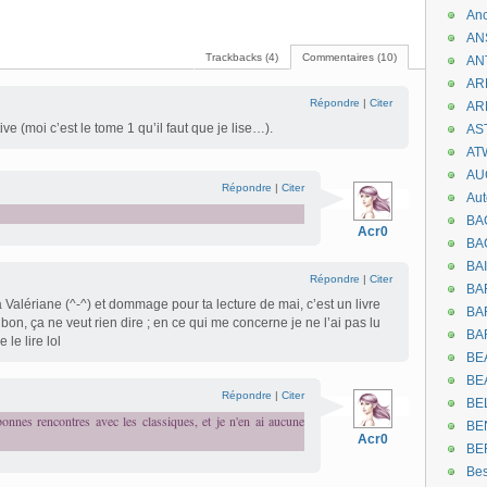
An
AN
Trackbacks (4)
Commentaires (10)
AN
AR
Répondre
|
Citer
AR
ive (moi c’est le tome 1 qu’il faut que je lise…).
AST
AT
AU
Répondre
|
Citer
Aut
BA
Acr0
BA
BA
Répondre
|
Citer
BA
 Valériane (^-^) et dommage pour ta lecture de mai, c’est un livre
BAR
on, ça ne veut rien dire ; en ce qui me concerne je ne l’ai pas lu
BA
 le lire lol
BEA
BE
Répondre
|
Citer
BE
bonnes rencontres avec les classiques, et je n'en ai aucune
BE
Acr0
BE
Be