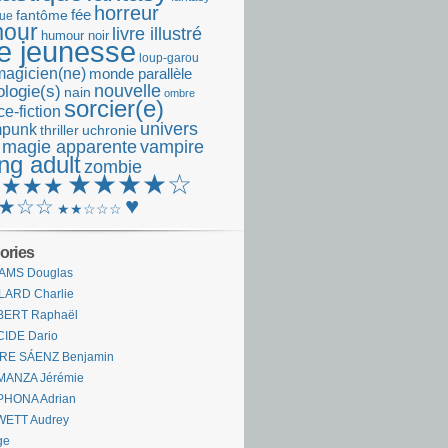
horreur
fantôme
fée
que
our
livre illustré
humour noir
re jeunesse
loup-garou
magicien(ne)
monde parallèle
nouvelle
logie(s)
nain
ombre
sorcier(e)
e-fiction
univers
mpunk
thriller
uchronie
 magie apparente
vampire
ng adult
zombie
★★★★☆
★★★★
♥
★☆☆
★★☆☆☆
ories
AMS Douglas
LARD Charlie
BERT Raphaël
CIDE Dario
IRE SÁENZ Benjamin
MANZA Jérémie
PHONA Adrian
WETT Audrey
ge