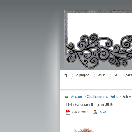
Livrement
À propos
Je lis
M.E.L. (pal/l
Accueil
>
Challenges & Défis
> Défi Va
Défi Valériacr0 – juin 2016
06/06/2016
Acr0
.