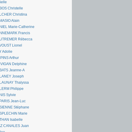
ielle
OS Christelle
LCHER Christina
MASIO Alain
IEL Marie-Catherine
NNEMARK Francis
UTREMER Rébecca
VOUST Lionel
 Adolie
PINS Arthur
 VIGAN Delphine
BATS Jeanne-A
LANEY Joseph
LAUNAY Thalyssa
LERM Philippe
IS Sylvie
PARIS Jean-Luc
SIENNE Stéphane
SPLECHIN Marie
THAN Isabelle
AZ CANALES Juan