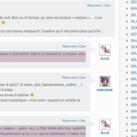
BE
Répondre
|
Citer
BI
BI
de nuit. Bon vu le format, ça sera ma lecture « maison »… il ne
BL
c
BO
aussi cet oiseau moqueur! J’espère qu’il me plaira plus qu’à toi…
BO
Bou
Répondre
|
Citer
BO
equel il peut rentrer. Mais à ce moment-là, tu risques aussi
BR
Acr0
BR
BR
BR
Répondre
|
Citer
BR
er à sacs? (à main, dos, bandoulières, autres….)
BR
il entre.
valeriane
BR
u as envie d’abîmer
BR
rsion numérique « low cost » quand on achète la
BR
BR
BR
Répondre
|
Citer
BU
e suppose - autres sacs ;) J'irai même plus loin, quand tu
BU
r obligatoirement accès à la version numérique. Comme une
Acr0