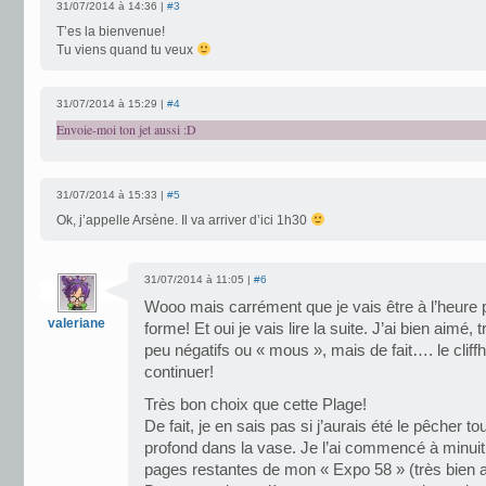
31/07/2014 à 14:36 |
#3
T’es la bienvenue!
Tu viens quand tu veux
31/07/2014 à 15:29 |
#4
Envoie-moi ton jet aussi :D
31/07/2014 à 15:33 |
#5
Ok, j’appelle Arsène. Il va arriver d’ici 1h30
31/07/2014 à 11:05 |
#6
Wooo mais carrément que je vais être à l’heure
valeriane
forme! Et oui je vais lire la suite. J’ai bien aimé
peu négatifs ou « mous », mais de fait…. le clif
continuer!
Très bon choix que cette Plage!
De fait, je en sais pas si j’aurais été le pêcher tou
profond dans la vase. Je l’ai commencé à minuit,
pages restantes de mon « Expo 58 » (très bien 