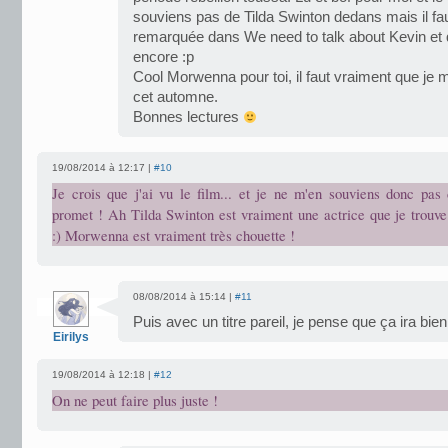
souviens pas de Tilda Swinton dedans mais il faut 
remarquée dans We need to talk about Kevin et qu
encore :p
Cool Morwenna pour toi, il faut vraiment que je m
cet automne.
Bonnes lectures
19/08/2014 à 12:17 |
#10
Je crois que j'ai vu le film... et je ne m'en souviens donc pas
promet ! Ah Tilda Swinton est vraiment une actrice que je trouve
:) Morwenna est vraiment très chouette !
08/08/2014 à 15:14 |
#11
Puis avec un titre pareil, je pense que ça ira bien
Eirilys
19/08/2014 à 12:18 |
#12
On ne peut faire plus juste !