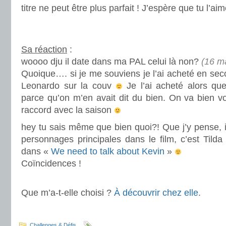
titre ne peut être plus parfait ! J’espère que tu l’aim
.
.
Sa réaction
:
woooo dju il date dans ma PAL celui là non?
(16 m
Quoique…. si je me souviens je l’ai acheté en se
Leonardo sur la couv
Je l’ai acheté alors que 
parce qu’on m’en avait dit du bien. On va bien voi
raccord avec la saison
hey tu sais même que bien quoi?! Que j’y pense, 
personnages principales dans le film, c’est Til
dans «
We need to talk about Kevin
»
Coïncidences !
.
Que m’a-t-elle choisi ?
À découvrir chez elle
.
.
.
Challenges & Défis