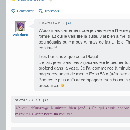
Commenter
Trackback
31/07/2014 à 11:05 |
#1
Wooo mais carrément que je vais être à l’heure
valeriane
forme! Et oui je vais lire la suite. J’ai bien aimé
peu négatifs ou « mous », mais de fait…. le clif
continuer!
Très bon choix que cette Plage!
De fait, je en sais pas si j’aurais été le pêcher tou
profond dans la vase. Je l’ai commencé à minuit,
pages restantes de mon « Expo 58 » (très bien 
Bon reste plus qu’à accompagner mon bouquin d
préconises
31/07/2014 à 12:41 |
#2
Ah oui, démarrage à minuit, bien joué :) Ce qui serait encore
m'inviter à venir boire un mojito :D