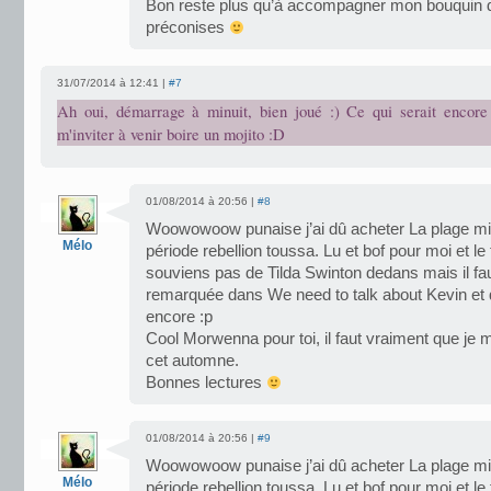
Bon reste plus qu’à accompagner mon bouquin d
préconises
31/07/2014 à 12:41 |
#7
Ah oui, démarrage à minuit, bien joué :) Ce qui serait encore
m'inviter à venir boire un mojito :D
01/08/2014 à 20:56 |
#8
Woowowoow punaise j’ai dû acheter La plage mi 
Mélo
période rebellion toussa. Lu et bof pour moi et le
souviens pas de Tilda Swinton dedans mais il faut 
remarquée dans We need to talk about Kevin et qu
encore :p
Cool Morwenna pour toi, il faut vraiment que je m
cet automne.
Bonnes lectures
01/08/2014 à 20:56 |
#9
Woowowoow punaise j’ai dû acheter La plage mi 
Mélo
période rebellion toussa. Lu et bof pour moi et le