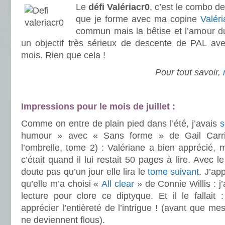
Le
défi Valériacr0
, c’est le combo de
que je forme avec ma copine
Valér
commun mais la bêtise et l’amour du 
un objectif très sérieux de descente de PAL av
mois. Rien que cela !
Pour tout savoir,
.
.
.
Impressions pour le mois de juillet :
Comme on entre de plain pied dans l’été, j’avais
s
humour » avec « Sans forme » de Gail Carrig
l’ombrelle, tome 2) : Valériane a bien apprécié, 
c’était quand il lui restait 50 pages à lire. Avec le
doute pas qu’un jour elle lira le
tome suivant
. J’a
qu’elle m’a choisi «
All clear
» de Connie Willis : j
lecture pour clore ce diptyque. Et il le fallait
apprécier l’entièreté de l’intrigue ! (avant que m
ne deviennent flous).