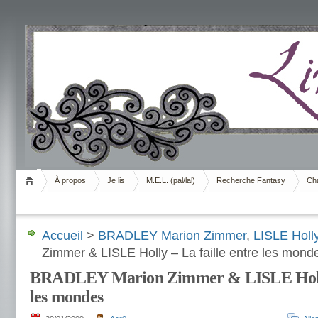
Livrement
À propos
Je lis
M.E.L. (pal/lal)
Recherche Fantasy
Cha
Accueil
>
BRADLEY Marion Zimmer
,
LISLE Holl
Zimmer & LISLE Holly – La faille entre les mond
BRADLEY Marion Zimmer & LISLE Holly 
les mondes