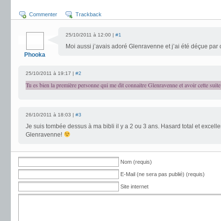
Commenter
Trackback
25/10/2011 à 12:00 |
#1
Moi aussi j’avais adoré Glenravenne et j’ai été déçue par 
Phooka
25/10/2011 à 19:17 |
#2
Tu es bien la première personne qui me dit connaitre Glenravenne et avoir cette suite
26/10/2011 à 18:03 |
#3
Je suis tombée dessus à ma bibli il y a 2 ou 3 ans. Hasard total et excelle
Glenravenne!
Nom (requis)
E-Mail (ne sera pas publié) (requis)
Site internet