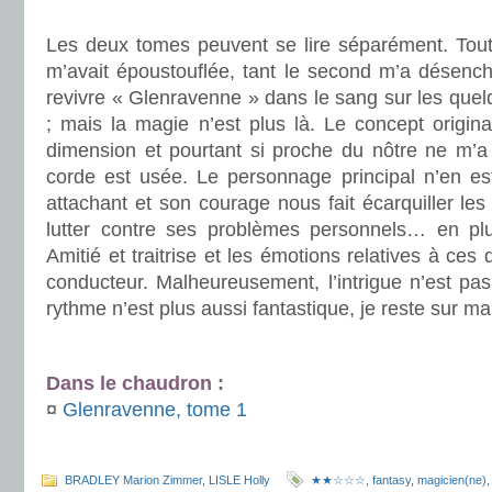
.
Les deux tomes peuvent se lire séparément. Tout
m’avait époustouflée, tant le second m’a désench
revivre « Glenravenne » dans le sang sur les quel
; mais la magie n’est plus là. Le concept origin
dimension et pourtant si proche du nôtre ne m’a 
corde est usée. Le personnage principal n’en e
attachant et son courage nous fait écarquiller les y
lutter contre ses problèmes personnels… en plu
Amitié et traitrise et les émotions relatives à ces 
conducteur. Malheureusement, l’intrigue n’est pas
rythme n’est plus aussi fantastique, je reste sur ma
.
Dans le chaudron :
¤
Glenravenne, tome 1
.
BRADLEY Marion Zimmer
,
LISLE Holly
★★☆☆☆
,
fantasy
,
magicien(ne)