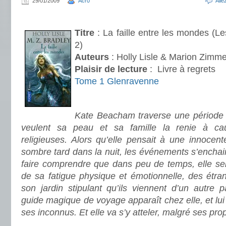
29/01/2009
Acr0
All
.
Titre
: La faille entre les mondes (L
2)
Auteurs
: Holly Lisle & Marion Zimme
Plaisir de lecture
:
Livre à regrets
Tome 1 Glenravenne
.
Kate Beacham traverse une période d
veulent sa peau et sa famille la renie à c
religieuses. Alors qu’elle pensait à une innocen
sombre tard dans la nuit, les événements s’enchain
faire comprendre que dans peu de temps, elle s
de sa fatigue physique et émotionnelle, des étra
son jardin stipulant qu’ils viennent d’un autre 
guide magique de voyage apparaît chez elle, et lui 
ses inconnus. Et elle va s’y atteler, malgré ses pr