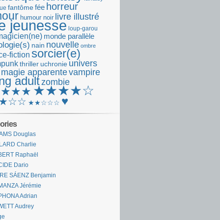
horreur
fantôme
fée
que
our
livre illustré
humour noir
re jeunesse
loup-garou
magicien(ne)
monde parallèle
nouvelle
logie(s)
nain
ombre
sorcier(e)
e-fiction
univers
mpunk
thriller
uchronie
 magie apparente
vampire
ng adult
zombie
★★★★☆
★★★★
♥
★☆☆
★★☆☆☆
ories
AMS Douglas
LARD Charlie
BERT Raphaël
CIDE Dario
IRE SÁENZ Benjamin
MANZA Jérémie
PHONA Adrian
WETT Audrey
ge