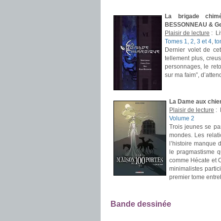
.
La brigade chimé
BESSONNEAU & G
Plaisir de lecture
:
Li
Tomes 1, 2, 3 et 4
,
to
Dernier volet de ce
tellement plus, creus
personnages, le reto
sur ma faim”, d’atten
.
La Dame aux chien
Plaisir de lecture
:
Volume 2
Trois jeunes se pa
mondes. Les relatio
l’histoire manque 
le pragmastisme qu
comme Hécate et Co
minimalistes parti
premier tome entre
.
Bande dessinée
.