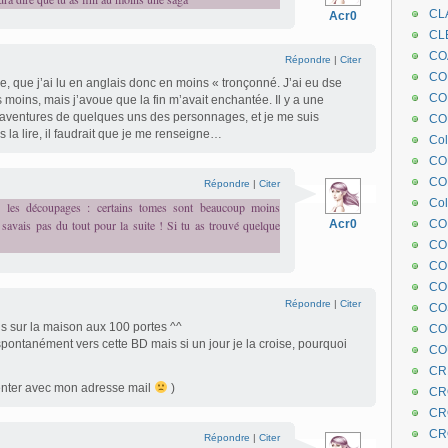
CL
Acr0
CL
CO
Répondre
|
Citer
COE
e, que j’ai lu en anglais donc en moins « tronçonné. J’ai eu dse
CO
moins, mais j’avoue que la fin m’avait enchantée. Il y a une
s aventures de quelques uns des personnages, et je me suis
COL
is la lire, il faudrait que je me renseigne…
Col
CO
CO
Répondre
|
Citer
Col
s les découpages : certains tomes sont beaucoup moins
 savais pas du tout pour la suite ! Si tu as trouvé quelque
Acr0
CO
CO
CO
CO
Répondre
|
Citer
CO
vis sur la maison aux 100 portes ^^
CO
 spontanément vers cette BD mais si un jour je la croise, pourquoi
CO
CR
enter avec mon adresse mail
)
CR
CR
CR
Répondre
|
Citer