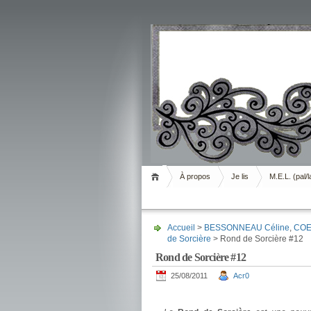
Livrement
À propos
Je lis
M.E.L. (pal/l
Accueil
>
BESSONNEAU Céline
,
COE 
de Sorcière
> Rond de Sorcière #12
Rond de Sorcière #12
25/08/2011
Acr0
.