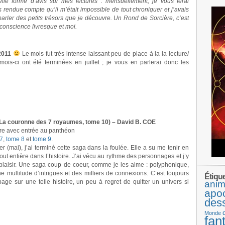
lle forme d’avis sur mes lectures : mensuellement, je vous ferai
is rendue compte qu’il m’était impossible de tout chroniquer et j’avais
parler des petits trésors que je découvre. Un Rond de Sorcière, c’est
onscience livresque et moi.
2011
Le mois fut très intense laissant peu de place à la la lecture/
s-ci ont été terminées en juillet ; je vous en parlerai donc les
(La couronne des 7 royaumes, tome 10) – David B. COE
re avec entrée au panthéon
7
,
tome 8
et
tome 9
.
r (mai), j’ai terminé cette saga dans la foulée. Elle a su me tenir en
t entière dans l’histoire. J’ai vécu au rythme des personnages et j’y
 plaisir. Une saga coup de coeur, comme je les aime : polyphonique,
e multitude d’intrigues et des milliers de connexions. C’est toujours
Étiqu
 page sur une telle histoire, un peu à regret de quitter un univers si
anim
apo
des
Monde
fan