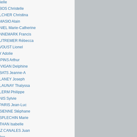
ielle
OS Christelle
LCHER Christina
MASIO Alain
IEL Marie-Catherine
NNEMARK Francis
UTREMER Rébecca
VOUST Lionel
 Adolie
PINS Arthur
 VIGAN Delphine
BATS Jeanne-A
LANEY Joseph
LAUNAY Thalyssa
LERM Philippe
IS Sylvie
PARIS Jean-Luc
SIENNE Stéphane
SPLECHIN Marie
THAN Isabelle
AZ CANALES Juan