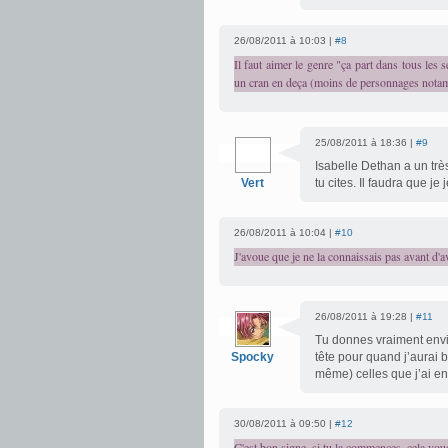
26/08/2011 à 10:03 |
#8
Il faut aimer le genre "ça part dans tous les
un cran en deça (moins de personnages nota
25/08/2011 à 18:36 |
#9
Isabelle Dethan a un très
Vert
tu cites. Il faudra que je 
26/08/2011 à 10:04 |
#10
J'avoue que je ne la connaissais pas avant d'av
26/08/2011 à 19:28 |
#11
Tu donnes vraiment envi
Spocky
tête pour quand j’aurai 
même) celles que j’ai en
30/08/2011 à 09:50 |
#12
C'est bon signe, si tu la commences, cela vou