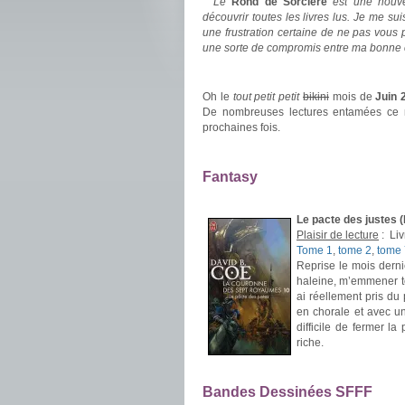
Le
Rond de Sorcière
est une nouve
découvrir toutes les livres lus. Je me su
une frustration certaine de ne pas vous 
une sorte de compromis entre ma bonne c
.
Oh le
tout petit petit
bikini
mois de
Juin 
De nombreuses lectures entamées ce moi
prochaines fois.
.
Fantasy
.
Le pacte des justes 
Plaisir de lecture
:
Liv
Tome 1
,
tome 2
,
tome 
Reprise le mois dernie
haleine, m’emmener tou
ai réellement pris du
en chorale et avec un
difficile de fermer la
riche.
.
Bandes Dessinées SFFF