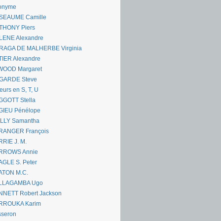
onyme
SEAUME Camille
THONY Piers
LENE Alexandre
RAGA DE MALHERBE Virginia
IER Alexandre
WOOD Margaret
GARDE Steve
eurs en S, T, U
GGOTT Stella
GIEU Pénélope
ILLY Samantha
RANGER François
RIE J. M.
RROWS Annie
GLE S. Peter
ATON M.C.
LLAGAMBA Ugo
NNETT Robert Jackson
RROUKA Karim
sseron