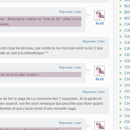
BU
BU
Répondre
|
Citer
BU
 sens". Beaucoup la compare au "trone de fer", même si c'est
BU
mment)
Acr0
CA
CA
CA
Répondre
|
Citer
CA
 joli coup de pinceau, par contre je ne crois pas avoir lu les 2 que
CA
jette un oeil à la bibliothèque ^^
CEC
Cé
Cha
Répondre
|
Citer
CH
oir ses livres dans la main ;)
Acr0
CH
CH
CH
Répondre
|
Citer
CH
e de lire la saga de La couronne des 7 royaumes. Je la garde en
bien avancé, voir fini (euh remarque faut peut être pas rêver quand
CH
tamées et que j’aurai envie d’une nouvelle saga.
CH
Ci
CI
Répondre
|
Citer
CL
dra dire que tu as fini au moins une saga ^^