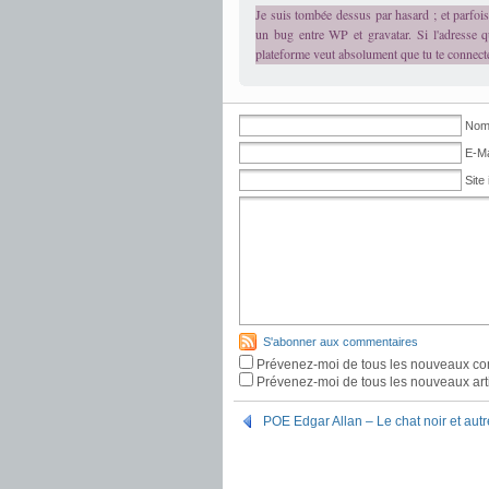
Je suis tombée dessus par hasard ; et parfois,
un bug entre WP et gravatar. Si l'adresse q
plateforme veut absolument que tu te connect
Nom 
E-Ma
Site 
S'abonner aux commentaires
Prévenez-moi de tous les nouveaux co
Prévenez-moi de tous les nouveaux arti
POE Edgar Allan – Le chat noir et aut