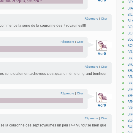
de 2007 et depuis, plus rien :/
Acr0
BE
BI
BI
Répondre
|
Citer
BL
e commencé la série de la couronne des 7 royaumes!!!!
BO
BO
Bou
Répondre
|
Citer
BO
BR
Acr0
BR
BR
Répondre
|
Citer
BR
lles sont totalement achevées c’est quand même un grand bonheur
BR
BR
BR
Répondre
|
Citer
BR
BR
Acr0
BR
BR
Répondre
|
Citer
BU
ise la couronne des sept royaumes un jour ! >< Vu tout le bien que
BU