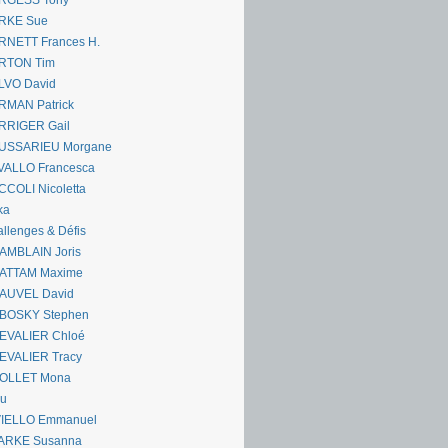
RGESS Tony
RKE Sue
RNETT Frances H.
RTON Tim
LVO David
RMAN Patrick
RRIGER Gail
USSARIEU Morgane
VALLO Francesca
COLI Nicoletta
ka
llenges & Défis
AMBLAIN Joris
ATTAM Maxime
AUVEL David
BOSKY Stephen
EVALIER Chloé
EVALIER Tracy
OLLET Mona
ou
VIELLO Emmanuel
ARKE Susanna