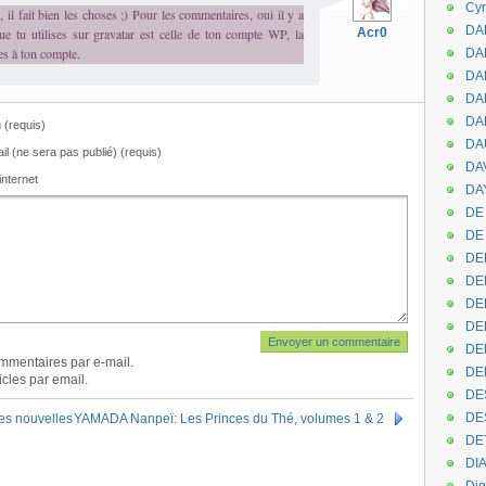
Cyr
 il fait bien les choses ;) Pour les commentaires, oui il y a
DAB
ue tu utilises sur gravatar est celle de ton compte WP, la
Acr0
es à ton compte.
DA
DA
DAN
DA
(requis)
DA
il (ne sera pas publié) (requis)
DA
internet
DAY
DE 
DE
DE
DE
DE
DE
DEN
mmentaires par e-mail.
DE
cles par email.
DE
DE
res nouvelles
YAMADA Nanpeï: Les Princes du Thé, volumes 1 & 2
DE
DI