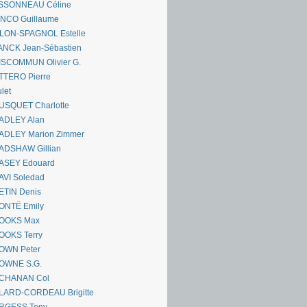
SSONNEAU Céline
ANCO Guillaume
LLON-SPAGNOL Estelle
ANCK Jean-Sébastien
ISCOMMUN Olivier G.
TTERO Pierre
let
USQUET Charlotte
ADLEY Alan
ADLEY Marion Zimmer
ADSHAW Gillian
ASEY Edouard
AVI Soledad
ETIN Denis
ONTË Emily
OOKS Max
OOKS Terry
OWN Peter
OWNE S.G.
CHANAN Col
LARD-CORDEAU Brigitte