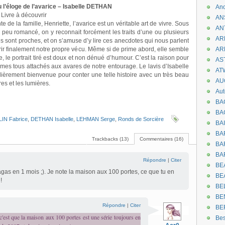
u l’éloge de l’avarice – Isabelle DETHAN
An
Livre à découvrir
AN
e de la famille, Henriette, l’avarice est un véritable art de vivre. Sous
AN
peu romancé, on y reconnait forcément les traits d’une ou plusieurs
AR
 sont proches, et on s’amuse d’y lire ces anecdotes qui nous parlent
rir finalement notre propre vécu. Même si de prime abord, elle semble
AR
 le portrait tiré est doux et non dénué d’humour. C’est la raison pour
AST
mes tous attachés aux avares de notre entourage. Le lavis d’Isabelle
AT
lièrement bienvenue pour conter une telle histoire avec un très beau
AU
res et les lumières.
Aut
BA
BA
IN Fabrice
,
DETHAN Isabelle
,
LEHMAN Serge
,
Ronds de Sorcière
BA
BA
Trackbacks (13)
Commentaires (16)
BAR
BA
Répondre
|
Citer
BEA
gas en 1 mois ;). Je note la maison aux 100 portes, ce que tu en
BE
!
BE
BE
Répondre
|
Citer
BE
'est que la maison aux 100 portes est une série toujours en
Be