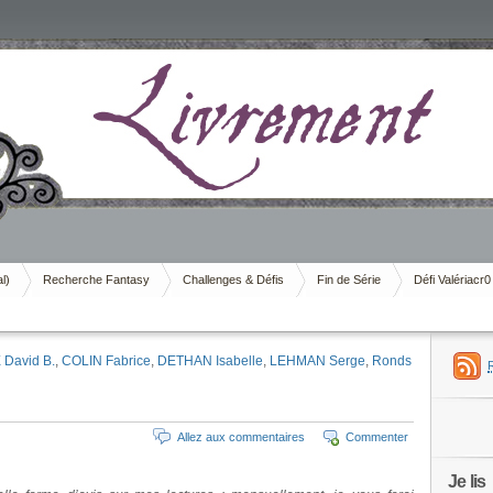
al)
Recherche Fantasy
Challenges & Défis
Fin de Série
Défi Valériacr0
David B.
,
COLIN Fabrice
,
DETHAN Isabelle
,
LEHMAN Serge
,
Ronds
Allez aux commentaires
Commenter
Je lis