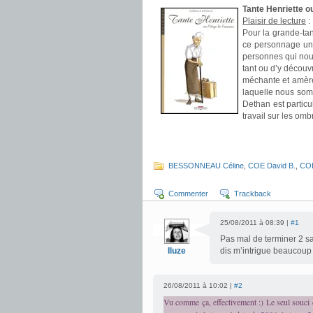
Tante Henriette o
Plaisir de lecture
:
Pour la grande-tant
ce personnage un 
personnes qui nous
tant ou d’y découv
méchante et amère,
laquelle nous som
Dethan est particu
travail sur les omb
.
.
BESSONNEAU Céline
,
COE David B.
,
COL
Commenter
Trackback
25/08/2011 à 08:39 |
#1
Pas mal de terminer 2 sa
Iluze
dis m’intrigue beaucoup 
26/08/2011 à 10:02 |
#2
Vu comme ça, effectivement :) Le seul souci c