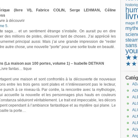
histori
hum
rique (livre VI), Fabrice COLIN, Serge LEHMAN, Céline
liv
ess
vre à découvrir
mage
me 5
.
mytho
tte saga… et un sentiment étrange s’installe. On aurait pu en dire
scienc
er des millions de pistes, découvrir tant de choses. J’ai apprécié les
stea
urnemet principal aussi. Mais j’ai une grande impression de “rester
sans
dre autre chose, une nouvelle “porte” pour une sortie toute en beauté.
you
★
★★
s (La maison aux 100 portes, volume 1) – Isabelle DETHAN
Livre fantas… tique
Catég
rtagent une maison et sont confrontés à la découverte de nouveaux
AD
ns entre les trois gens sont plates et n’intéresseront pas le lecteur,
de punch à ce niveau-là. Par contre, la rencontre avec la mythologie,
AD
i accueille la nouvelle et les personnages plus hauts en couleurs
AL
nstanza séduiront véritablement. Le trait est impeccable, les décors
AL
cipent cependant à l’ambiance fantastique et au mystère qui plane. Le
AL
baille la porte…
AL
AL
AL
An