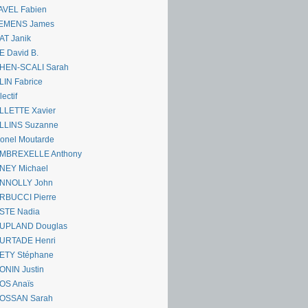
AVEL Fabien
EMENS James
AT Janik
 David B.
HEN-SCALI Sarah
IN Fabrice
lectif
LLETTE Xavier
LLINS Suzanne
onel Moutarde
MBREXELLE Anthony
NEY Michael
NNOLLY John
RBUCCI Pierre
STE Nadia
UPLAND Douglas
URTADE Henri
ETY Stéphane
ONIN Justin
OS Anaïs
OSSAN Sarah