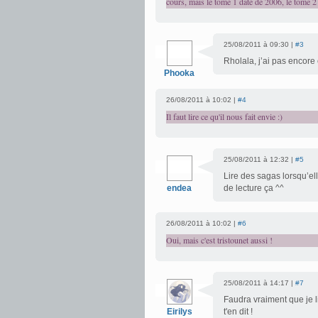
cours, mais le tome 1 date de 2006, le tome 2 
25/08/2011 à 09:30 |
#3
Rholala, j’ai pas encor
Phooka
26/08/2011 à 10:02 |
#4
Il faut lire ce qu'il nous fait envie :)
25/08/2011 à 12:32 |
#5
Lire des sagas lorsqu’e
endea
de lecture ça ^^
26/08/2011 à 10:02 |
#6
Oui, mais c'est tristounet aussi !
25/08/2011 à 14:17 |
#7
Faudra vraiment que je l
Eirilys
t'en dit !