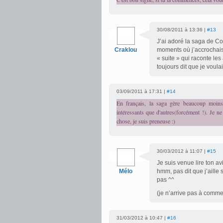
30/08/2011 à 13:36 |
#13
J’ai adoré la saga de Co
Craklou
moments où j’accrochais 
« suite » qui raconte le
toujours dit que je voula
03/09/2011 à 17:31 |
#14
En français, la saga gère beaucoup moin
intéressants que d'autres(forcément !). Je ne
chose, je suis preneuse :)
30/03/2012 à 11:07 |
#15
Je suis venue lire ton a
Mélo
hmm, pas dit que j’aille
pas ^^
(je n’arrive pas à comm
31/03/2012 à 10:47 |
#16