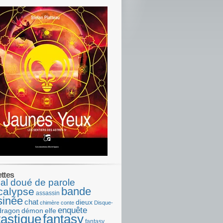
ettes
al doué de parole
bande
calypse
assassin
sinée
chat
dieux
chimère
conte
Disque-
enquête
dragon
démon
elfe
tastique
fantasy
fantasy