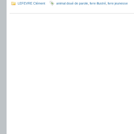
LEFEVRE Clément
animal doué de parole
,
livre illustré
,
livre jeunesse