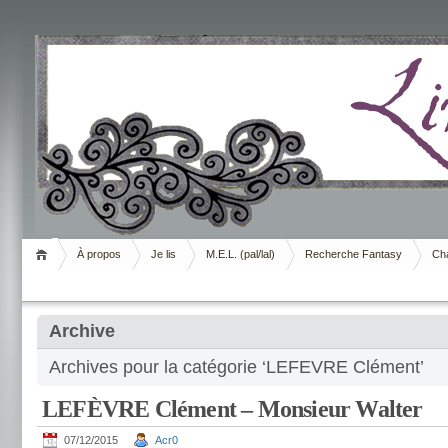
Livrement
À propos
Je lis
M.E.L. (pal/lal)
Recherche Fantasy
Cha
Archive
Archives pour la catégorie ‘LEFEVRE Clément’
LEFÈVRE Clément – Monsieur Walter
07/12/2015
Acr0