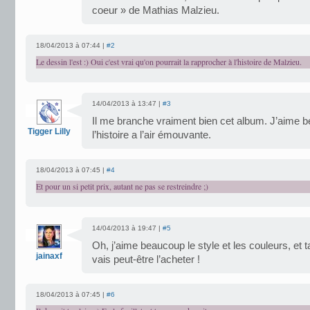
coeur » de Mathias Malzieu.
18/04/2013 à 07:44 |
#2
Le dessin l'est :) Oui c'est vrai qu'on pourrait la rapprocher à l'histoire de Malzieu.
14/04/2013 à 13:47 |
#3
Il me branche vraiment bien cet album. J’aime b
Tigger Lilly
l’histoire a l’air émouvante.
18/04/2013 à 07:45 |
#4
Et pour un si petit prix, autant ne pas se restreindre ;)
14/04/2013 à 19:47 |
#5
Oh, j’aime beaucoup le style et les couleurs, et ta 
jainaxf
vais peut-être l’acheter !
18/04/2013 à 07:45 |
#6