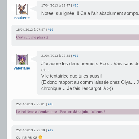
17/04/2013 à 22:47 |
#15
Notée, surlignée !!! Ca a l’air absolument sompt
noukette
18/04/2013 à 07:47 |
#16
C'est sûr, il te plaira :)
21/04/2013 à 22:34 |
#17
J’ai adoré les deux premiers Eco… Vais sans do
valeriane
ci…
Vile tentatrice que tu es aussi!
(E donc rapport au comm laissée chez Olya… Je
chronique… Je fais l’escargot là :-))
25/04/2013 à 22:01 |
#18
Le troisième et dernier tome d'Eco sort début juin, d'ailleurs !
25/04/2013 à 22:19 |
#19
oui j’ai vu ça