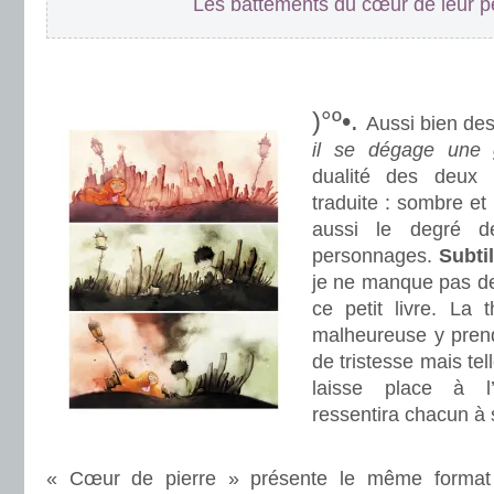
Les battements du cœur de leur pe
.
.
)°º•.
Aussi bien des
il se dégage une 
dualité des deux 
traduite : sombre et 
aussi le degré d
personnages.
Subtil
je ne manque pas de 
ce petit livre. La 
malheureuse y prend
de tristesse mais tel
laisse place à l’
ressentira chacun à 
.
« Cœur de pierre » présente le même forma