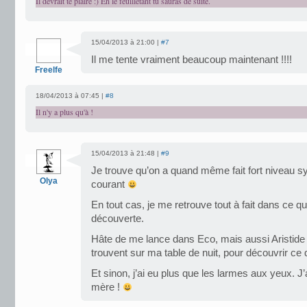
Il devrait te plaire :) En le feuilletant tu sauras de suite.
15/04/2013 à 21:00 |
#7
Il me tente vraiment beaucoup maintenant !!!!
Freelfe
18/04/2013 à 07:45 |
#8
Il n'y a plus qu'à !
15/04/2013 à 21:48 |
#9
Je trouve qu’on a quand même fait fort niveau s
Olya
courant
En tout cas, je me retrouve tout à fait dans ce q
découverte.
Hâte de me lance dans Eco, mais aussi Aristide b
trouvent sur ma table de nuit, pour découvrir ce
Et sinon, j’ai eu plus que les larmes aux yeux. 
mère !