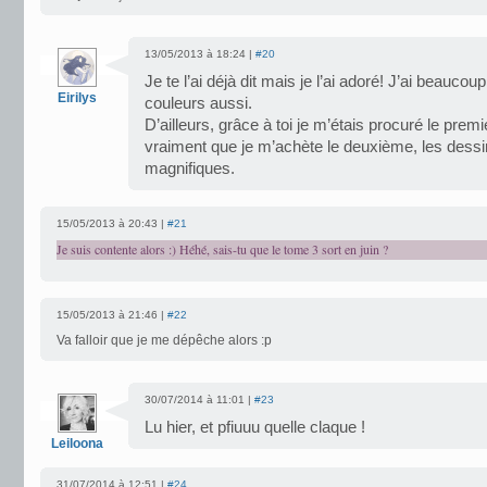
13/05/2013 à 18:24 |
#20
Je te l’ai déjà dit mais je l’ai adoré! J’ai beaucou
Eirilys
couleurs aussi.
D’ailleurs, grâce à toi je m’étais procuré le premi
vraiment que je m’achète le deuxième, les dessi
magnifiques.
15/05/2013 à 20:43 |
#21
Je suis contente alors :) Héhé, sais-tu que le tome 3 sort en juin ?
15/05/2013 à 21:46 |
#22
Va falloir que je me dépêche alors :p
30/07/2014 à 11:01 |
#23
Lu hier, et pfiuuu quelle claque !
Leiloona
31/07/2014 à 12:51 |
#24