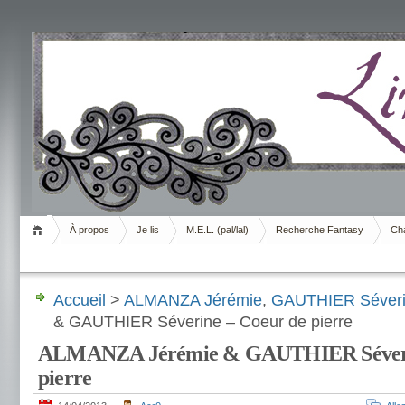
Livrement
À propos
Je lis
M.E.L. (pal/lal)
Recherche Fantasy
Cha
Accueil
>
ALMANZA Jérémie
,
GAUTHIER Séver
& GAUTHIER Séverine – Coeur de pierre
ALMANZA Jérémie & GAUTHIER Séverin
pierre