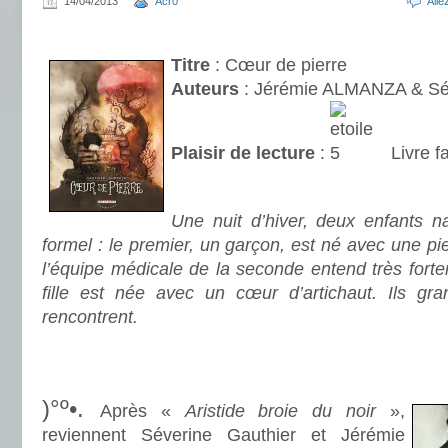
14/04/2013
Acr0
All
.
Titre
: Cœur de pierre
Auteurs
: Jérémie ALMANZA & S
Plaisir de lecture
:
Livre f
.
Une nuit d’hiver, deux enfants n
formel : le premier, un garçon, est né avec une pi
l’équipe médicale de la seconde entend très forte
fille est née avec un cœur d’artichaut. Ils gra
rencontrent.
.
.
)°º•.
Après «
Aristide broie du noir
»,
reviennent Séverine Gauthier et Jérémie