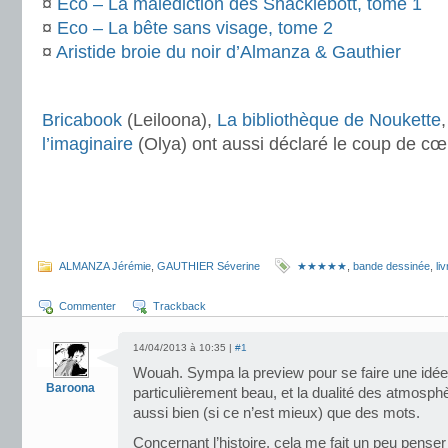
¤
Eco – La malédiction des Shacklebott, tome 1
¤
Eco – La bête sans visage, tome 2
¤
Aristide broie du noir d’Almanza & Gauthier
.
Bricabook
(Leiloona),
La bibliothèque de Noukette
l’imaginaire
(Olya) ont aussi déclaré le coup de cœ
.
.
.
ALMANZA Jérémie
,
GAUTHIER Séverine
★★★★★
,
bande dessinée
,
liv
Commenter
Trackback
14/04/2013 à 10:35 |
#1
Wouah. Sympa la preview pour se faire une idée. 
Baroona
particulièrement beau, et la dualité des atmosph
aussi bien (si ce n’est mieux) que des mots.
Concernant l’histoire, cela me fait un peu pens