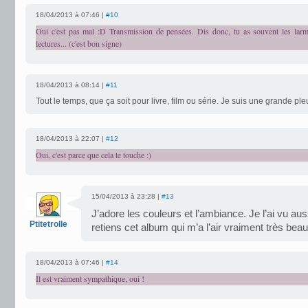
18/04/2013 à 07:46 |
#10
Oui c'est pas mal :D Transmission de pensées. Dis donc, tu as souvent les lar
lectures... (c'est bon signe)
18/04/2013 à 08:14 |
#11
Tout le temps, que ça soit pour livre, film ou série. Je suis une grande pl
18/04/2013 à 22:07 |
#12
Oui, c'est parce que cela te touche :)
15/04/2013 à 23:28 |
#13
J’adore les couleurs et l’ambiance. Je l’ai vu au
Ptitetrolle
retiens cet album qui m’a l’air vraiment très beau
18/04/2013 à 07:46 |
#14
Il est vraiment sympathique, oui !