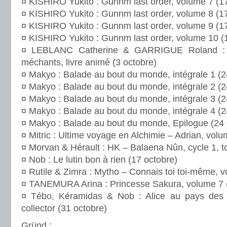
¤ KISHIRO Yukito : Gunnm last order, volume 7 (1
¤ KISHIRO Yukito : Gunnm last order, volume 8 (1
¤ KISHIRO Yukito : Gunnm last order, volume 9 (1
¤ KISHIRO Yukito : Gunnm last order, volume 10 (
¤ LEBLANC Catherine & GARRIGUE Roland : C
méchants, livre animé (3 octobre)
¤ Makyo : Balade au bout du monde, intégrale 1 (2
¤ Makyo : Balade au bout du monde, intégrale 2 (2
¤ Makyo : Balade au bout du monde, intégrale 3 (2
¤ Makyo : Balade au bout du monde, intégrale 4 (2
¤ Makyo : Balade au bout du monde, Epilogue (24 
¤ Mitric : Ultime voyage en Alchimie – Adrian, volu
¤ Morvan & Hérault : HK – Balaena Nûn, cycle 1, t
¤ Nob : Le lutin bon à rien (17 octobre)
¤ Rutile & Zimra : Mytho – Connais toi toi-même, v
¤ TANEMURA Arina : Princesse Sakura, volume 7 (
¤ Tébo, Kéramidas & Nob : Alice au pays des s
collector (31 octobre)
Gründ
: