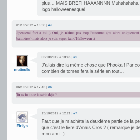
plus… MAIS BREF! HAAANNNN Muhahahaha, je su
logo halloweenesque!
01/10/2012 à 18:38 |
#4
J'penserai fort à toi ;) Oui, je n'aime pas trop l'automne (ou alors uniquement
bannières) mais alors je suis super fan d'Halloween :)
03/10/2012 à 19:46 |
#5
J’allais dire la même chose que Phooka ! Par con
mutinelle
combien de tomes fera la série en tout…
06/10/2012 à 17:43 |
#6
Tu as lu toute la série déjà ?
15/10/2012 à 12:21 |
#7
Faut que je m’achète la deuxième partie de la pe
Eirilys
que c’est le livre d’Anaïs Cros ? ( remarque je
mon ami.. )