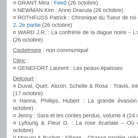
¤ GRANT Mira :
Feed
(26 octobre)
¤ NEWMAN Kim : Anno Dracula (26 octobre)
¤ ROTHFUSS Patrick : Chronique du Tueur de roi
2, 2e partie
(26 octobre)
¤ WARD J.R. : La confrérie de la dague noire – L
(26 octobre)
Castelmore
:
non communiqué
Citric
:
¤ GENEFORT Laurent : Les peaux-épaisses
Delcourt
:
¤ Duval, Quet, Alizon, Schelle & Rosa : Travis, in
(17 octobre)
¤ Hanna, Phillips, Hubert : La grande évasio
octobre)
¤ Jenny : Sara et les contes perdus, volume 4 (24 
¤ Lyfoung & Fleur D. : La rose écarlate – Où
octobre)
¤ Morvan & Buchet : Sillage – Chasse gardée, vol