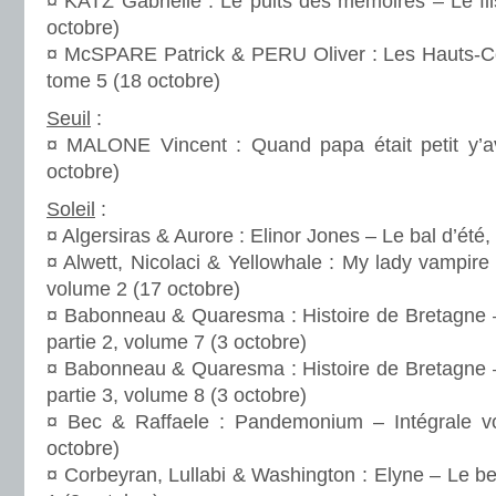
¤ KATZ Gabrielle : Le puits des mémoires – Le fil
octobre)
¤ McSPARE Patrick & PERU Oliver : Les Hauts-Co
tome 5 (18 octobre)
Seuil
:
¤ MALONE Vincent : Quand papa était petit y’av
octobre)
Soleil
:
¤ Algersiras & Aurore : Elinor Jones – Le bal d’été
¤ Alwett, Nicolaci & Yellowhale : My lady vampire
volume 2 (17 octobre)
¤ Babonneau & Quaresma : Histoire de Bretagne –
partie 2, volume 7 (3 octobre)
¤ Babonneau & Quaresma : Histoire de Bretagne –
partie 3, volume 8 (3 octobre)
¤ Bec & Raffaele : Pandemonium – Intégrale 
octobre)
¤ Corbeyran, Lullabi & Washington : Elyne – Le bes