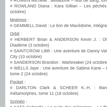
¤ ROWEN Michelle : Belladone – Nuit de sang, tom
¤ ROWLAND Diana : Kara Gillian – Les péchés
octobre)
Mnémos
:
¤ GEMMELL David : Le lion de Macédoine, intégral
Orbit
:
¤ HERBERT Brian & ANDERSON Kevin J. : Olium
Diadème (3 octobre)
¤ SAINTCROW Lilith : Une aventure de Danny Vale
City (10 octobre)
¤ SANDERSON Brandon : Warbreaker (24 octobre
¤ WELLS Jaye : Une aventure de Sabina Kane – R
tome 2 (24 octobre)
Pocket
:
¤ DARLTON Clark & SCHEER K.-H. : Bard
métamorphes, tome 11 (18 octobre)
Scrinéo
: