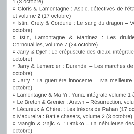
1 (3 octobre)
¤ Gloris & Lamontagne : Aspic, détectives de l’ét
et volume 2 (17 octobre)
¤ Istin, Créty & Cordurié : Le sang du dragon – 
octobre)
¤ Istin, Lamontagne & Martinez : Les drui
Cornouailles, volume 7 (24 octobre)
¤ Jarry & Djief : Le crépuscule des dieux, intégra
octobre)
¤ Jarry & Lemercier : Durandal – Les marches de
octobre)
¤ Jarry : La guerrière innocente – Ma meilleur
octobre)
¤ Lamontagne & Ma Yi : Yuna, intégrale volume 1 à
¤ Le Breton & Grenier : Arawn – Résurrection, vol
¤ Lécureux & Chéret : Les trésors de Rahan (17 oc
¤ Madureira : Battle chasers, volume 2 (3 octobre)
¤ Mangin & Gajic A. : Drakko – La nébuleuse des
octobre)