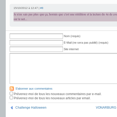
15/10/2012 à 12:47 |
#8
Je n'en sais pas plus que ça, hormis que c'est une réédition et la lecture du 4e de c
sur le net...
Nom (requis)
E-Mail (ne sera pas publié) (requis)
Site internet
S'abonner aux commentaires
Prévenez-moi de tous les nouveaux commentaires par e-mail.
Prévenez-moi de tous les nouveaux articles par email.
Challenge Halloween
VONARBURG Eli