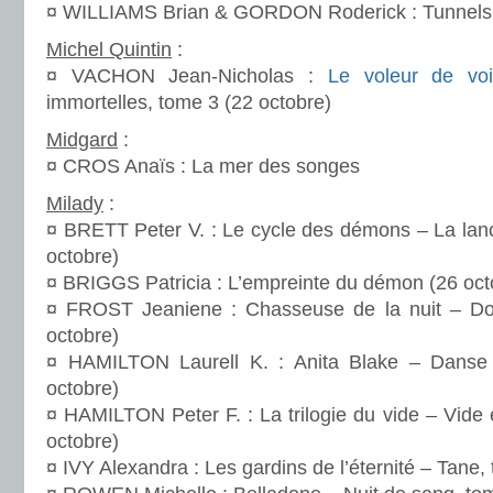
¤ WILLIAMS Brian & GORDON Roderick : Tunnels, 
Michel Quintin
:
¤ VACHON Jean-Nicholas :
Le voleur de voi
immortelles, tome 3 (22 octobre)
Midgard
:
¤ CROS Anaïs : La mer des songes
Milady
:
¤ BRETT Peter V. : Le cycle des démons – La lanc
octobre)
¤ BRIGGS Patricia : L’empreinte du démon (26 oct
¤ FROST Jeaniene : Chasseuse de la nuit – Do
octobre)
¤ HAMILTON Laurell K. : Anita Blake – Danse
octobre)
¤ HAMILTON Peter F. : La trilogie du vide – Vide 
octobre)
¤ IVY Alexandra : Les gardins de l’éternité – Tane,