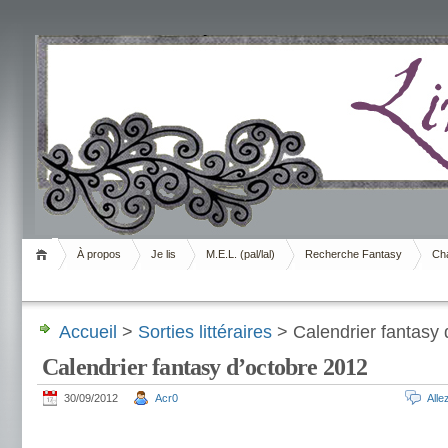
Livrement
À propos
Je lis
M.E.L. (pal/lal)
Recherche Fantasy
Cha
Accueil
>
Sorties littéraires
> Calendrier fantasy 
Calendrier fantasy d’octobre 2012
30/09/2012
Acr0
All
.