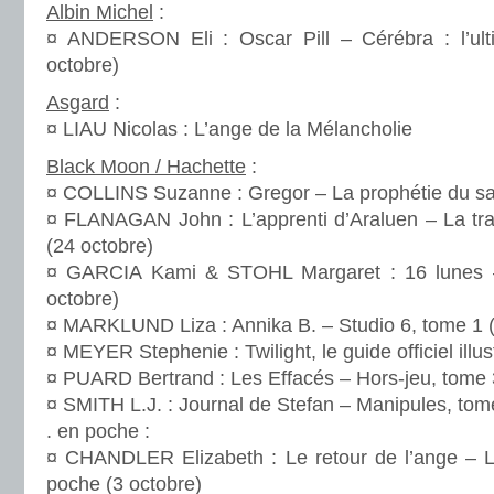
Albin Michel
:
¤ ANDERSON Eli : Oscar Pill – Cérébra : l’ul
octobre)
Asgard
:
¤ LIAU Nicolas : L’ange de la Mélancholie
Black Moon / Hachette
:
¤ COLLINS Suzanne : Gregor – La prophétie du sa
¤ FLANAGAN John : L’apprenti d’Araluen – La tr
(24 octobre)
¤ GARCIA Kami & STOHL Margaret : 16 lunes –
octobre)
¤ MARKLUND Liza : Annika B. – Studio 6, tome 1 (
¤ MEYER Stephenie : Twilight, le guide officiel illus
¤ PUARD Bertrand : Les Effacés – Hors-jeu, tome 
¤ SMITH L.J. : Journal de Stefan – Manipules, tom
. en poche :
¤ CHANDLER Elizabeth : Le retour de l’ange – L
poche (3 octobre)