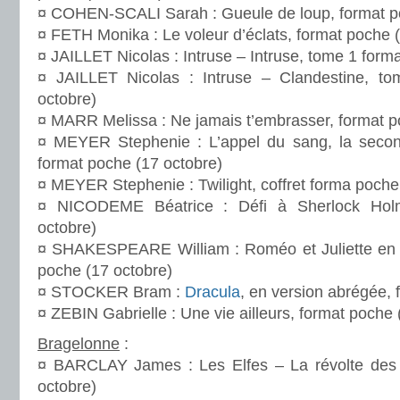
¤ COHEN-SCALI Sarah : Gueule de loup, format po
¤ FETH Monika : Le voleur d’éclats, format poche (
¤ JAILLET Nicolas : Intruse – Intruse, tome 1 form
¤ JAILLET Nicolas : Intruse – Clandestine, t
octobre)
¤ MARR Melissa : Ne jamais t’embrasser, format p
¤ MEYER Stephenie : L’appel du sang, la secon
format poche (17 octobre)
¤ MEYER Stephenie : Twilight, coffret forma poche
¤ NICODEME Béatrice : Défi à Sherlock Hol
octobre)
¤ SHAKESPEARE William : Roméo et Juliette en v
poche (17 octobre)
¤ STOCKER Bram :
Dracula
, en version abrégée, 
¤ ZEBIN Gabrielle : Une vie ailleurs, format poche 
Bragelonne
:
¤ BARCLAY James : Les Elfes – La révolte des 
octobre)