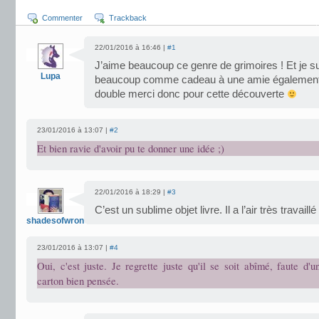
Commenter
Trackback
22/01/2016 à 16:46 |
#1
J’aime beaucoup ce genre de grimoires ! Et je suis
Lupa
beaucoup comme cadeau à une amie également, c
double merci donc pour cette découverte
23/01/2016 à 13:07 |
#2
Et bien ravie d'avoir pu te donner une idée ;)
22/01/2016 à 18:29 |
#3
C’est un sublime objet livre. Il a l’air très travaillé 
shadesofwrong
23/01/2016 à 13:07 |
#4
Oui, c'est juste. Je regrette juste qu'il se soit abîmé, faute d'
carton bien pensée.