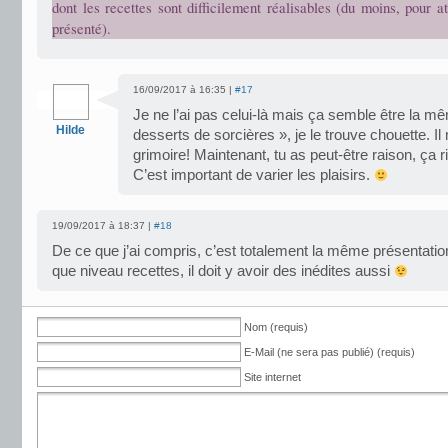
dont les recettes sont difficilement réalisables (du moins, pour at
présenté).
16/09/2017 à 16:35 |
#17
Je ne l’ai pas celui-là mais ça semble être la 
Hilde
desserts de sorcières », je le trouve chouette. I
grimoire! Maintenant, tu as peut-être raison, ça 
C’est important de varier les plaisirs.
19/09/2017 à 18:37 |
#18
De ce que j’ai compris, c’est totalement la même présentatio
que niveau recettes, il doit y avoir des inédites aussi
Nom (requis)
E-Mail (ne sera pas publié) (requis)
Site internet