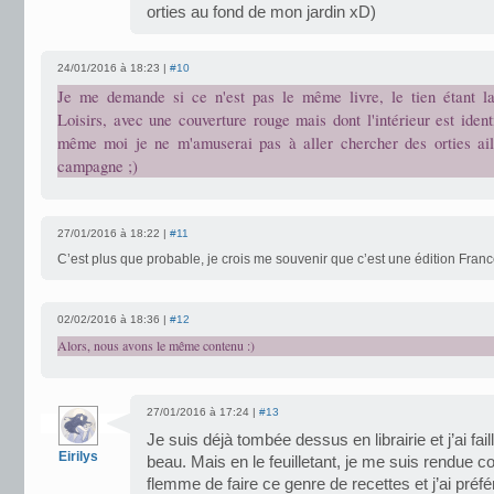
orties au fond de mon jardin xD)
24/01/2016 à 18:23 |
#10
Je me demande si ce n'est pas le même livre, le tien étant l
Loisirs, avec une couverture rouge mais dont l'intérieur est ide
même moi je ne m'amuserai pas à aller chercher des orties ail
campagne ;)
27/01/2016 à 18:22 |
#11
C’est plus que probable, je crois me souvenir que c’est une édition France
02/02/2016 à 18:36 |
#12
Alors, nous avons le même contenu :)
27/01/2016 à 17:24 |
#13
Je suis déjà tombée dessus en librairie et j’ai faill
Eirilys
beau. Mais en le feuilletant, je me suis rendue co
flemme de faire ce genre de recettes et j’ai préfér