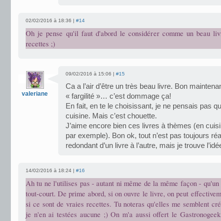
02/02/2016 à 18:36 |
#14
Oh je pense qu'il faut d'abord le considérer comme un beau liv
recettes ;)
09/02/2016 à 15:06 |
#15
Ca a l’air d’être un très beau livre. Bon maintena
valeriane
« fargilité »… c’est dommage ça!
En fait, en te le choisissant, je ne pensais pas que
cuisine. Mais c’est chouette.
J’aime encore bien ces livres à thèmes (en cuisin
par exemple). Bon ok, tout n’est pas toujours réa
redondant d’un livre à l’autre, mais je trouve l’i
14/02/2016 à 18:24 |
#16
Ah tu ne l'utilises pas - autant ni même de la même façon - qu'un 
tout-court. De prime abord, si on ouvre le livre, on peut effectiv
si ce sont de vraies recettes. Tu noteras qu'elles me semblent cr
je n'en ai testées aucune ;) On m'a aussi offert le Gastronogeek