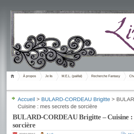
Livrement
À propos
Je lis
M.E.L. (pal/lal)
Recherche Fantasy
Cha
Accueil
>
BULARD-CORDEAU Brigitte
> BULARD
Cuisine : mes secrets de sorcière
BULARD-CORDEAU Brigitte – Cuisine : m
sorcière