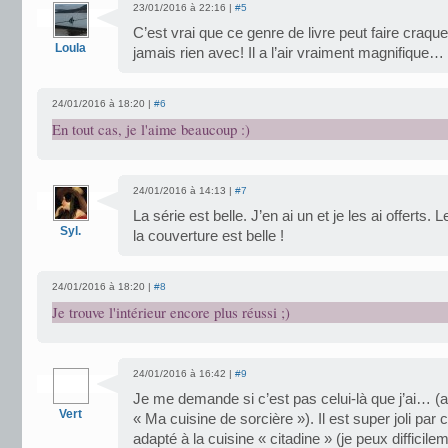
23/01/2016 à 22:16 |
#5
C’est vrai que ce genre de livre peut faire craq
Loula
jamais rien avec! Il a l’air vraiment magnifique…
24/01/2016 à 18:20 |
#6
En tout cas, je l'aime beaucoup :)
24/01/2016 à 14:13 |
#7
La série est belle. J’en ai un et je les ai offerts
Syl.
la couverture est belle !
24/01/2016 à 18:20 |
#8
Je trouve l'intérieur encore plus réussi ;)
24/01/2016 à 16:42 |
#9
Je me demande si c’est pas celui-là que j’ai… (ap
Vert
« Ma cuisine de sorcière »). Il est super joli par c
adapté à la cuisine « citadine » (je peux difficile