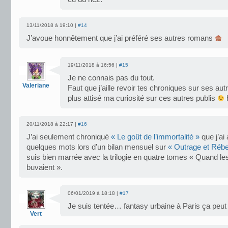
13/11/2018 à 19:10 |
#14
J’avoue honnêtement que j’ai préféré ses autres romans
19/11/2018 à 16:56 |
#15
Je ne connais pas du tout.
Valeriane
Faut que j’aille revoir tes chroniques sur ses autr
plus attisé ma curiosité sur ces autres publis
20/11/2018 à 22:17 |
#16
J’ai seulement chroniqué
« Le goût de l’immortalité »
que j’ai
quelques mots lors d’un bilan mensuel sur
« Outrage et Rébel
suis bien marrée avec la trilogie en quatre tomes « Quand le
buvaient ».
06/01/2019 à 18:18 |
#17
Je suis tentée… fantasy urbaine à Paris ça peut
Vert