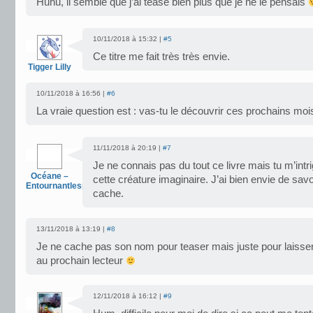
Huhu, il semble que j’ai teasé bien plus que je ne le pensais
10/11/2018 à 15:32 |
#5
Ce titre me fait très très envie.
Tigger Lilly
10/11/2018 à 16:56 |
#6
La vraie question est : vas-tu le découvrir ces prochains mois
11/11/2018 à 20:19 |
#7
Je ne connais pas du tout ce livre mais tu m’intr
Océane –
cette créature imaginaire. J’ai bien envie de savo
Entournantlespages
cache.
13/11/2018 à 13:19 |
#8
Je ne cache pas son nom pour teaser mais juste pour laisse
au prochain lecteur
12/11/2018 à 16:12 |
#9