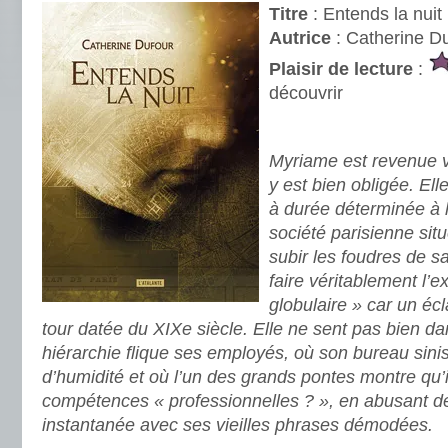
Titre
: Entends la nuit
Autrice
: Catherine D
Plaisir de lecture
:
découvrir
.
Myriame est revenue v
y est bien obligée. El
à durée déterminée à 
société parisienne situ
subir les foudres de s
faire véritablement l’
globulaire » car un écla
tour datée du XIXe siècle. Elle ne sent pas bien da
hiérarchie flique ses employés, où son bureau sinis
d’humidité et où l’un des grands pontes montre qu’i
compétences « professionnelles ? », en abusant d
instantanée avec ses vieilles phrases démodées.