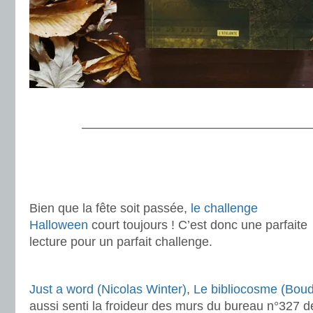
.
———————————————————
.
.
.
Bien que la fête soit passée,
le challenge
Halloween
court toujours ! C’est donc une parfaite
lecture pour un parfait challenge.
.
Just a word (Nicolas Winter)
,
Le bibliocosme (Boud
aussi senti la froideur des murs du bureau n°327 