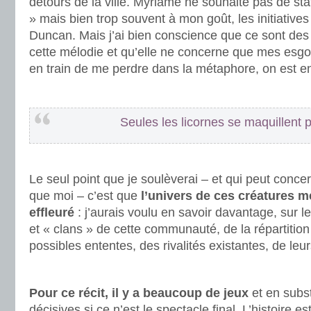
détours de la ville. Myriame ne souhaite pas de st
» mais bien trop souvent à mon goût, les initiatives
Duncan. Mais j’ai bien conscience que ce sont de
cette mélodie et qu’elle ne concerne que mes esgou
en train de me perdre dans la métaphore, on est en p
.
Seules les licornes se maquillent 
.
Le seul point que je soulèverai – et qui peut concer
que moi – c’est que
l’univers de ces créatures 
effleuré
: j’aurais voulu en savoir davantage, sur le
et « clans » de cette communauté, de la répartition 
possibles ententes, des rivalités existantes, de leu
.
Pour ce récit, il y a beaucoup de jeux
et en subs
décisives si ce n’est le spectacle final. L’histoire es