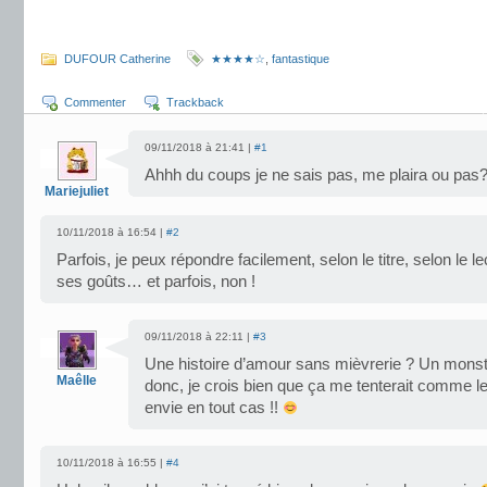
.
DUFOUR Catherine
★★★★☆
,
fantastique
Commenter
Trackback
09/11/2018 à 21:41 |
#1
Ahhh du coups je ne sais pas, me plaira ou pas
Mariejuliet
10/11/2018 à 16:54 |
#2
Parfois, je peux répondre facilement, selon le titre, selon le le
ses goûts… et parfois, non !
09/11/2018 à 22:11 |
#3
Une histoire d’amour sans mièvrerie ? Un monst
Maêlle
donc, je crois bien que ça me tenterait comme le
envie en tout cas !!
10/11/2018 à 16:55 |
#4