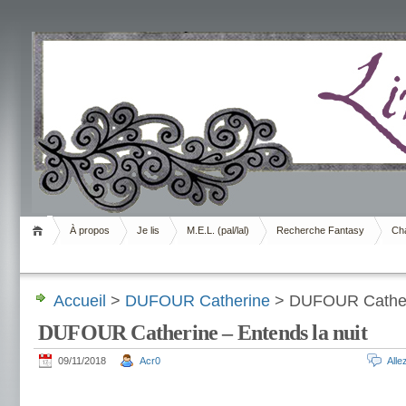
Livrement
À propos
Je lis
M.E.L. (pal/lal)
Recherche Fantasy
Cha
Accueil
>
DUFOUR Catherine
> DUFOUR Catheri
DUFOUR Catherine – Entends la nuit
09/11/2018
Acr0
All
.