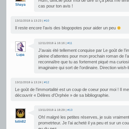
Hum, difficile pour moi de dire si ça peut me ten
Shaya
cas pour ton avis !
13/11/2018 à 13:23 |
#10
Il reste encore l’avis des blogopotes pour aider un peu
12/11/2018 à 16:16 |
#11
J’avais été tellement conquise par Le goût de l’im
Lupa
pleine d’attentes pour mon prochain roman de l’au
reconnaître que tu as fortement piqué ma curiosi
imaginaire qui sort de l’ordinaire. Direction wish-l
13/11/2018 à 13:24 |
#12
Le goût de l’immortalité est un coup de coeur pour moi ! Il m
découvrir « Délires d’Orphée » de sa bibliographie.
13/11/2018 à 18:29 |
#13
Oh! malgré les petites réserves, je suis vraimen
lutin82
prometrteur. Je l’ai acheté il ya peu et sur un cou
eu du nez.