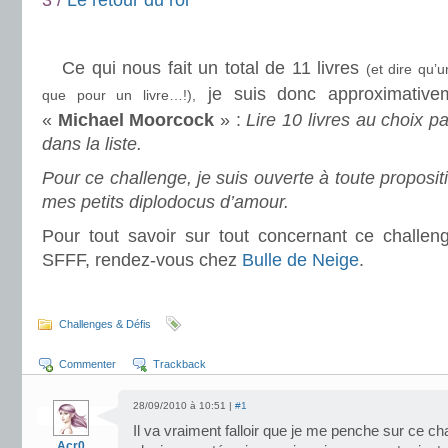
3 /
Le retour du roi
.
Ce qui nous fait un total de 11 livres
(et dire qu’
je suis donc approximativem
que pour un livre…!),
«
Michael Moorcock
» :
Lire 10 livres au choix 
dans la liste.
Pour ce challenge, je suis ouverte à toute proposi
mes petits diplodocus d’amour.
Pour tout savoir sur tout concernant ce challen
SFFF, rendez-vous chez
Bulle de Neige
.
.
Challenges & Défis
Commenter
Trackback
28/09/2010 à 10:51 |
#1
Il va vraiment falloir que je me penche sur ce ch
Acr0