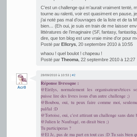
C’est un challenge qui m’aurait vraiment tenté
tourne au ralenti, voir est quasiment en pause, je
j’ai noté pas mal d’ouvrages de la liste et de ta 
bien… (Eh oui, je suis en train de me laisser en
littératures de l’imaginaire (SF, fantasy, fantast
dire, que ton blog est une vraie mine d’or pour 
Posté par
Ellcrys
, 20 septembre 2010 à 10:55
whaou ! quel boulot ! chapeau !
Posté par
Theoma
, 22 septembre 2010 à 12:27
28/09/2010 à 10:53 |
#2
Réponse livresque :
Acr0
@Eirilys, normalement les organisateurs/trices s
puisse lire des livres issus d'un autre challenge ;)
@Boubou, oui, tu peux faire comme moi, seulemen
pal/lal :D
@Tortoise, oui, c'est attirant un challenge sans date b
@Julien le Naufragé, on dirait bien ;)
Tu participeras ?
@El Jc, pas de ma part en tout cas :D Tu sais bien qu