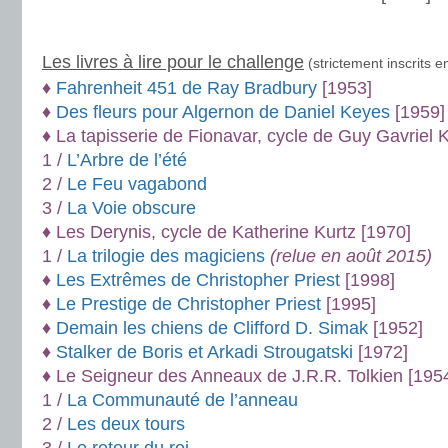
.
Les livres à lire pour le challenge
(strictement inscrits 
♦
Fahrenheit 451 de Ray Bradbury
[1953]
♦
Des fleurs pour Algernon de Daniel Keyes
[1959]
♦ La tapisserie de Fionavar, cycle de Guy Gavriel
1 /
L’Arbre de l’été
2 /
Le Feu vagabond
3 /
La Voie obscure
♦ Les Derynis, cycle de Katherine Kurtz [1970]
1 /
La trilogie des magiciens
(relue en août 2015)
♦
Les Extrêmes de Christopher Priest
[1998]
♦
Le Prestige de Christopher Priest
[1995]
♦
Demain les chiens de Clifford D. S
imak
[1952]
♦
Stalker de Boris et Arkadi Strougatski
[1972]
♦ Le Seigneur des Anneaux de J.R.R. Tolkien [195
1 /
La Communauté de l’anneau
2 /
Les deux tours