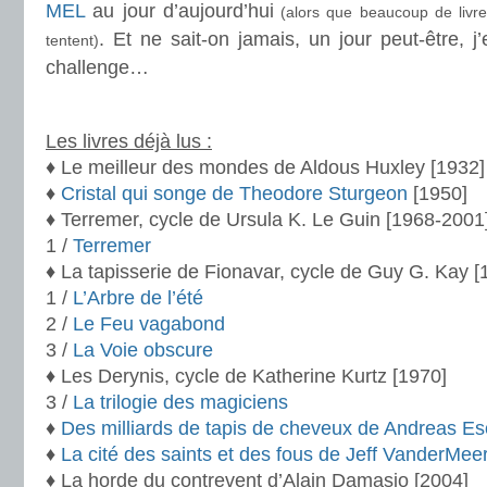
MEL
au jour d’aujourd’hui
(alors que beaucoup de livre
. Et ne sait-on jamais, un jour peut-être, j’
tentent)
challenge…
.
Les livres déjà lus :
♦ Le meilleur des mondes de Aldous Huxley [1932]
♦
Cristal qui songe de Theodore Sturgeon
[1950]
♦ Terremer, cycle de Ursula K. Le Guin [1968-2001
1 /
Terremer
♦ La tapisserie de Fionavar, cycle de Guy G. Kay 
1 /
L’Arbre de l’été
2 /
Le Feu vagabond
3 /
La Voie obscure
♦ Les Derynis, cycle de Katherine Kurtz [1970]
3 /
La trilogie des magiciens
♦
Des milliards de tapis de cheveux de Andreas E
♦
La cité des saints et des fous de Jeff VanderMee
♦ La horde du contrevent d’Alain Damasio [2004]