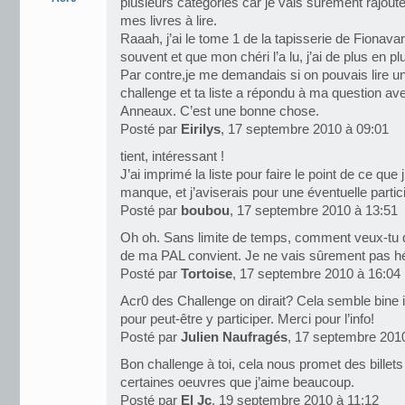
plusieurs catégories car je vais surement rajouter
mes livres à lire.
Raaah, j’ai le tome 1 de la tapisserie de Fionav
souvent et que mon chéri l’a lu, j’ai de plus en pl
Par contre,je me demandais si on pouvais lire un
challenge et ta liste a répondu à ma question av
Anneaux. C’est une bonne chose.
Posté par
Eirilys
, 17 septembre 2010 à 09:01
tient, intéressant !
J’ai imprimé la liste pour faire le point de ce que 
manque, et j’aviserais pour une éventuelle particip
Posté par
boubou
, 17 septembre 2010 à 13:51
Oh oh. Sans limite de temps, comment veux-tu qu
de ma PAL convient. Je ne vais sûrement pas h
Posté par
Tortoise
, 17 septembre 2010 à 16:04
Acr0 des Challenge on dirait? Cela semble bine in
pour peut-être y participer. Merci pour l’info!
Posté par
Julien Naufragés
, 17 septembre 201
Bon challenge à toi, cela nous promet des billets
certaines oeuvres que j’aime beaucoup.
Posté par
El Jc
, 19 septembre 2010 à 11:12