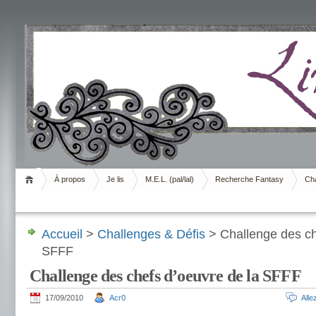
Livrement
À propos
Je lis
M.E.L. (pal/lal)
Recherche Fantasy
Cha
Accueil
>
Challenges & Défis
> Challenge des ch
SFFF
Challenge des chefs d’oeuvre de la SFFF
17/09/2010
Acr0
All