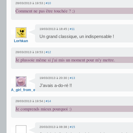
28/03/2013 à 19:53 |
#10
Comment ne pas être touchée ? ;)
19/03/2013 à 18:45 |
#11
Un grand classique, un indispensable !
Lorhkan
28/03/2013 à 19:53 |
#12
Je plussoie même si j'ai mis un moment pour m'y mettre.
19/03/2013 à 20:30 |
#13
J’avais a-do-ré !!
A_girl_from_earth
28/03/2013 à 19:54 |
#14
Je comprends mieux pourquoi :)
20/03/2013 à 08:38 |
#15