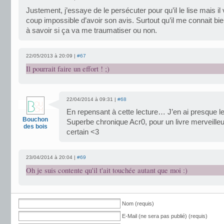
Justement, j’essaye de le persécuter pour qu’il le lise mais il
coup impossible d’avoir son avis. Surtout qu’il me connait bien
à savoir si ça va me traumatiser ou non.
22/05/2013 à 20:09 |
#67
Il pourrait faire un effort ! ;)
22/04/2014 à 09:31 |
#68
En repensant à cette lecture… J’en ai presque l
Bouchon
Superbe chronique Acr0, pour un livre merveilleux 
des bois
certain <3
23/04/2014 à 20:04 |
#69
Oh je suis contente qu'il t'ait touchée autant que moi :)
Nom (requis)
E-Mail (ne sera pas publié) (requis)