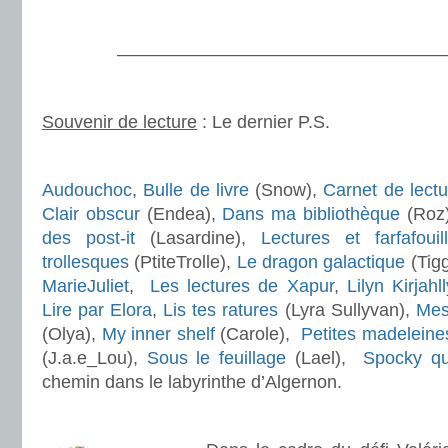
.
———————————————————
.
Souvenir de lecture
: Le dernier P.S.
.
Audouchoc
,
Bulle de livre
(Snow),
Carnet de lectu
Clair obscur
(Endea),
Dans ma bibliothèque
(Roz
des post-it
(Lasardine),
Lectures et farfafouil
trollesques
(PtiteTrolle),
Le dragon galactique
(Tigg
MarieJuliet
,
Les lectures de Xapur
,
Lilyn Kirjahll
Lire par Elora
,
Lis tes ratures
(Lyra Sullyvan),
Mes
(Olya),
My inner shelf
(Carole),
Petites madeleine
(J.a.e_Lou),
Sous le feuillage
(Lael),
Spocky qui
chemin dans le labyrinthe d’Algernon.
.