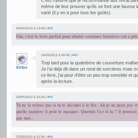
C’est l’œuvre que je recommande aux réfractaires
même de leur prouver qu’ils se font une fausse
varié (il y en a pour tous les goûts).
04/05/2013 à 13:09 |
#63
Oui, c'est le livre parfait pour abattre certaines barrières (ou a prio
14/05/2013 à 09:36 |
#64
Trop tard pour la quatrième de couverture malh
Eirilys
Je l’ai déjà dit dans un rond de sorcières mais mê
ce livre, j’ai peur d’être un peu trop sensible et 
après la lecture.
15/05/2013 à 20:29 |
#65
Tu ne la reliras pas si tu te décides à le lire. Ah je ne peux pas v
quelle manière il peut te marquer. Quentin l'a-t-il lu ? Il pourrait
que moi...
15/05/2013 à 21:56 |
#66