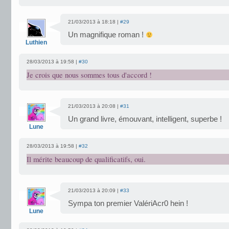
21/03/2013 à 18:18 |
#29
Un magnifique roman !
Luthien
28/03/2013 à 19:58 |
#30
Je crois que nous sommes tous d'accord !
21/03/2013 à 20:08 |
#31
Un grand livre, émouvant, intelligent, superbe !
Lune
28/03/2013 à 19:58 |
#32
Il mérite beaucoup de qualificatifs, oui.
21/03/2013 à 20:09 |
#33
Sympa ton premier ValériAcr0 hein !
Lune