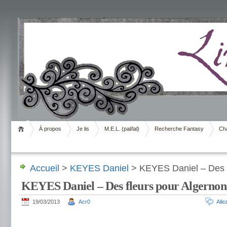
Livrement
À propos
Je lis
M.E.L. (pal/lal)
Recherche Fantasy
Cha
Accueil
>
KEYES Daniel
> KEYES Daniel – Des f
KEYES Daniel – Des fleurs pour Algernon
19/03/2013
Acr0
All
.