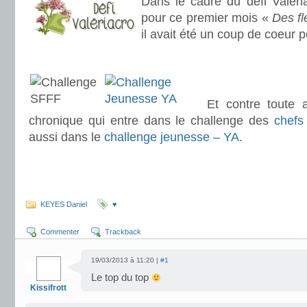
Dans le cadre du défi Valéria
pour ce premier mois «
Des fl
il avait été un coup de coeur p
.
.
Et contre toute a
chronique qui entre dans le challenge des
chefs
aussi dans le
challenge jeunesse – YA
.
.
.
KEYES Daniel
♥
Commenter
Trackback
19/03/2013 à 11:20 |
#1
Le top du top
Kissifrott