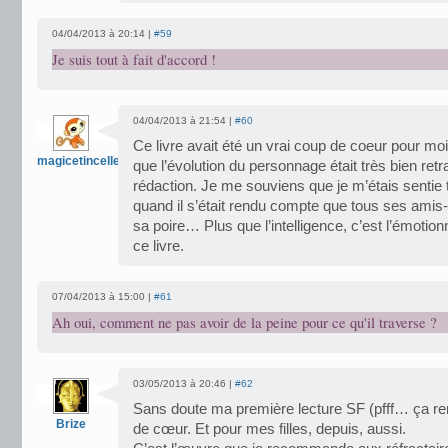
04/04/2013 à 20:14 |
#59
Je suis tout à fait d'accord !
04/04/2013 à 21:54 |
#60
Ce livre avait été un vrai coup de coeur pour moi
magicetincelle
que l’évolution du personnage était très bien ret
rédaction. Je me souviens que je m’étais sentie t
quand il s’était rendu compte que tous ses amis-
sa poire… Plus que l’intelligence, c’est l’émotio
ce livre.
07/04/2013 à 15:00 |
#61
Ah oui, comment ne pas avoir de la peine pour ce qu'il traverse ?
03/05/2013 à 20:46 |
#62
Sans doute ma première lecture SF (pfff… ça r
Brize
de cœur. Et pour mes filles, depuis, aussi.