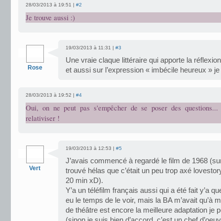
28/03/2013 à 19:51 |
#2
Je trouve aussi :)
19/03/2013 à 11:31 |
#3
Une vraie claque littéraire qui apporte la réflexio
Rose
et aussi sur l’expression « imbécile heureux » je 
28/03/2013 à 19:52 |
#4
Oui, on ne peut pas s'empêcher de se poser des questions... 
relativiser !
19/03/2013 à 12:53 |
#5
J’avais commencé à regardé le film de 1968 (sur Y
Vert
trouvé hélas que c’était un peu trop axé lovestor
20 min xD).
Y’a un téléfilm français aussi qui a été fait y’a 
eu le temps de le voir, mais la BA m’avait qu’à 
de théâtre est encore la meilleure adaptation je 
(sinon je suis bien d’accord, c’est un chef d’oeuv