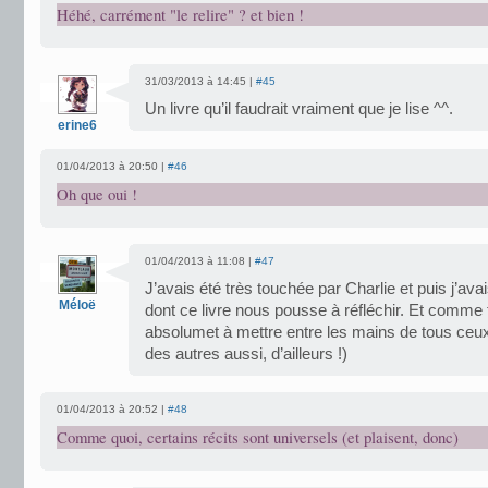
Héhé, carrément "le relire" ? et bien !
31/03/2013 à 14:45 |
#45
Un livre qu’il faudrait vraiment que je lise ^^.
erine6
01/04/2013 à 20:50 |
#46
Oh que oui !
01/04/2013 à 11:08 |
#47
J’avais été très touchée par Charlie et puis j’av
Méloë
dont ce livre nous pousse à réfléchir. Et comme tu
absolumet à mettre entre les mains de tous ceux 
des autres aussi, d’ailleurs !)
01/04/2013 à 20:52 |
#48
Comme quoi, certains récits sont universels (et plaisent, donc)