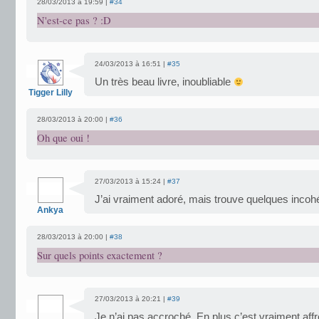
28/03/2013 à 19:59 |
#34
N'est-ce pas ? :D
24/03/2013 à 16:51 |
#35
Un très beau livre, inoubliable
Tigger Lilly
28/03/2013 à 20:00 |
#36
Oh que oui !
27/03/2013 à 15:24 |
#37
J’ai vraiment adoré, mais trouve quelques incohé
Ankya
28/03/2013 à 20:00 |
#38
Sur quels points exactement ?
27/03/2013 à 20:21 |
#39
Je n’ai pas accroché. En plus c’est vraiment af