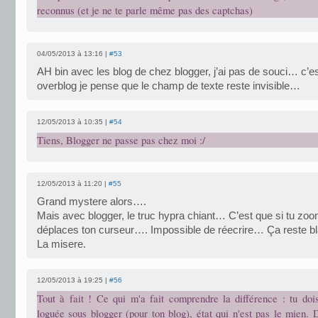
reconnus (et je ne te parle même pas des captchas)
04/05/2013 à 13:16 |
#53
AH bin avec les blog de chez blogger, j’ai pas de souci… c’es
overblog je pense que le champ de texte reste invisible…
12/05/2013 à 10:35 |
#54
Tiens, Blogger ne passe pas chez moi :/
12/05/2013 à 11:20 |
#55
Grand mystere alors….
Mais avec blogger, le truc hypra chiant… C’est que si tu zoo
déplaces ton curseur…. Impossible de réecrire… Ça reste bl
La misere.
12/05/2013 à 19:25 |
#56
Tout à fait ! Ce qui m'a fait comprendre la différence : tu dois
loguée sous blogger (pour ton blog), état qui n'est pas le mien. 