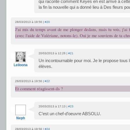
qui raconte comment Keyes en est arrivé à cette h
la fin la nouvelle qui a donné lieu à Des fleurs p
28/03/2013 à 19:56 |
#20
J'ai mis du temps avant de me plonger dedans, mais tu vois, j'ai fi
(avec l'aide de Valériane, notons-le). Oui je me souviens de ta chr
20/03/2013 à 12:26 |
#21
Un incontournable pour moi. Je le propose tous
Leiloona
élèves.
28/03/2013 à 19:56 |
#22
Et comment réagissent-ils ?
20/03/2013 à 17:13 |
#23
C’est un chef-d’oeuvre ABSOLU.
Neph
28/03/2013 à 19:56 |
#24