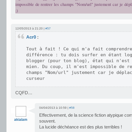
impossible de rentrer les champs "Nom/url" justement car je dép
;)
12/05/2013 à 21:20 |
#57
Acr0
:
Tout à fait ! Ce qui m'a fait comprendr
différence : tu dois surfer en étant lo
blogger (pour ton blog), état qui n'est
mien. Du coup, il m'est impossible de r
champs "Nom/url" justement car je dépla
curseur
CQFD…
04/04/2013 à 10:59 |
#58
Effectivement, de la science fiction atypique co
akialam
souvent.
La lucide déchéance est des plus terribles !