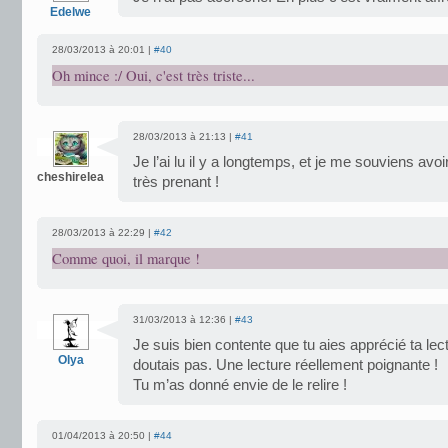
Edelwe
28/03/2013 à 20:01 |
#40
Oh mince :/ Oui, c'est très triste...
28/03/2013 à 21:13 |
#41
Je l’ai lu il y a longtemps, et je me souviens avoir
cheshirelea
très prenant !
28/03/2013 à 22:29 |
#42
Comme quoi, il marque !
31/03/2013 à 12:36 |
#43
Je suis bien contente que tu aies apprécié ta lect
Olya
doutais pas. Une lecture réellement poignante !
Tu m’as donné envie de le relire !
01/04/2013 à 20:50 |
#44