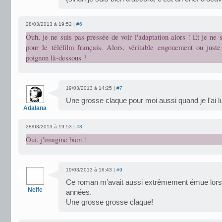
28/03/2013 à 19:52 |
#6
Ouh, je ne suis pas pressée de voir l'adaptation alors ! Et je n
pour le téléfilm français. Alors, véritable engouement ou juste
poignon là-dessous ?
19/03/2013 à 14:25 |
#7
Une grosse claque pour moi aussi quand je l’ai l
Adalana
28/03/2013 à 19:53 |
#8
Oui, j'imagine bien !
19/03/2013 à 16:43 |
#9
Ce roman m’avait aussi extrêmement émue lorsque
Nelfe
années.
Une grosse grosse claque!