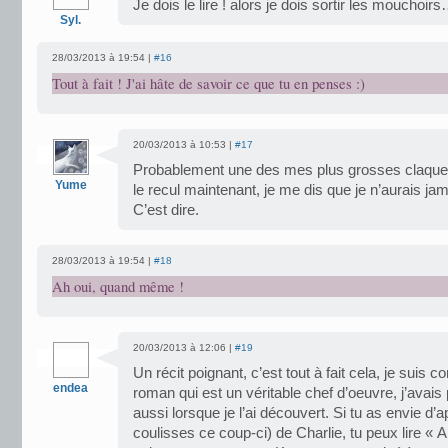
Je dois le lire ! alors je dois sortir les mouchoir
Syl.
28/03/2013 à 19:54 |
#16
Tout à fait ! J'ai hâte de savoir ce que tu en penses :)
20/03/2013 à 10:53 |
#17
Probablement une des mes plus grosses claques…
Yume
le recul maintenant, je me dis que je n’aurais jam
C’est dire.
28/03/2013 à 19:54 |
#18
Ah oui, quand même !
20/03/2013 à 12:06 |
#19
Un récit poignant, c’est tout à fait cela, je suis 
endea
roman qui est un véritable chef d’oeuvre, j’avais
aussi lorsque je l’ai découvert. Si tu as envie d’ap
coulisses ce coup-ci) de Charlie, tu peux lire « A