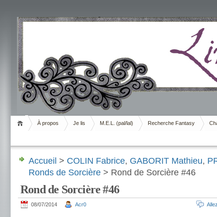
Livrement
À propos
Je lis
M.E.L. (pal/lal)
Recherche Fantasy
Cha
Accueil
>
COLIN Fabrice
,
GABORIT Mathieu
,
PR
Ronds de Sorcière
> Rond de Sorcière #46
Rond de Sorcière #46
08/07/2014
Acr0
All