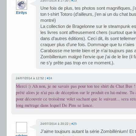
23/07/2014 à 17:30 |
#23
Une fois de plus, tes photos sont magnifiques, j’
Eirilys
ton t-shirt Totoro (d’ailleurs, j’en ai un du chat bus
montré)
La collection de Bragelonne sur le steampunk est
les livres sont affreusement chers (surtout que l
dans d’autres éditions). Ceci dit, ils sont tellement
craquer plus d’une fois. Dommage que tu n’aies 
Carabosse me tente bien et je n’ai toujours pas a
Zombillenium malgré l’envie que j’ai de le lire (il 
ne s’y prête pas trop en ce moment.).
24/07/2014 à 12:52 |
#24
Merci :) Ah non, je ne savais pas pour ton tee shirt du Chat Bus !
prêté alors je n'ai pas de déception sur le produit en lui-même. Tu 
pour découvrir ce troisième volet sachant que le suivant... sera ret
long métrage dans lequel De Pins se lance.
24/07/2014 à 20:22 |
#25
J’aime toujours autant la série Zombillénium! Et 