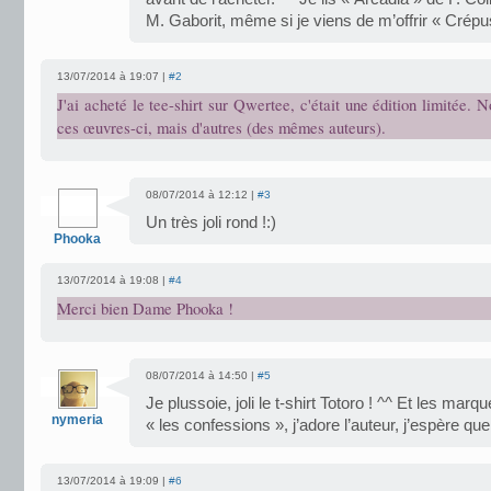
M. Gaborit, même si je viens de m’offrir « Crépus
13/07/2014 à 19:07 |
#2
J'ai acheté le tee-shirt sur Qwertee, c'était une édition limitée. N
ces œuvres-ci, mais d'autres (des mêmes auteurs).
08/07/2014 à 12:12 |
#3
Un très joli rond !:)
Phooka
13/07/2014 à 19:08 |
#4
Merci bien Dame Phooka !
08/07/2014 à 14:50 |
#5
Je plussoie, joli le t-shirt Totoro ! ^^ Et les mar
nymeria
« les confessions », j’adore l’auteur, j’espère que
13/07/2014 à 19:09 |
#6