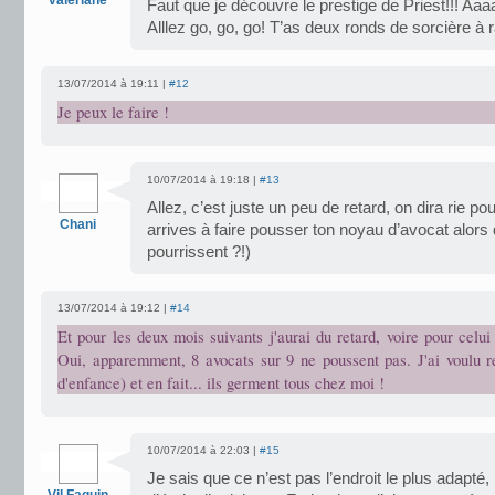
valeriane
Faut que je découvre le prestige de Priest!!! Aaaa
Alllez go, go, go! T’as deux ronds de sorcière à 
13/07/2014 à 19:11 |
#12
Je peux le faire !
10/07/2014 à 19:18 |
#13
Allez, c’est juste un peu de retard, on dira rie po
Chani
arrives à faire pousser ton noyau d’avocat alors
pourrissent ?!)
13/07/2014 à 19:12 |
#14
Et pour les deux mois suivants j'aurai du retard, voire pour celui d
Oui, apparemment, 8 avocats sur 9 ne poussent pas. J'ai voulu re
d'enfance) et en fait... ils germent tous chez moi !
10/07/2014 à 22:03 |
#15
Je sais que ce n’est pas l’endroit le plus adapté, 