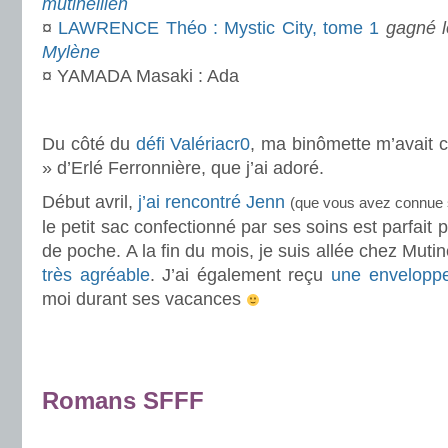
mutinellien
¤
LAWRENCE Théo : Mystic City, tome 1
gagné l
Mylène
¤ YAMADA Masaki : Ada
.
Du côté du
défi Valériacr0
, ma binômette m’avait 
» d’Erlé Ferronnière, que j’ai adoré.
Début avril,
j’ai rencontré Jenn
(que vous avez connue 
le petit sac confectionné par ses soins est parfait p
de poche. A la fin du mois, je suis allée chez Muti
très agréable
. J’ai également reçu
une envelopp
moi durant ses vacances
.
.
Romans SFFF
.