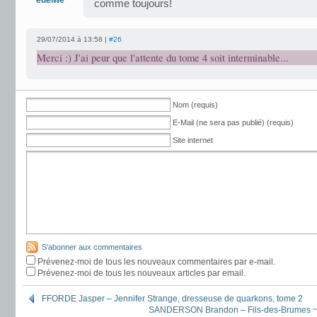
edelwe
comme toujours!
29/07/2014 à 13:58 |
#26
Merci :) J'ai peur que l'attente du tome 4 soit interminable...
Nom (requis)
E-Mail (ne sera pas publié) (requis)
Site internet
S'abonner aux commentaires
Prévenez-moi de tous les nouveaux commentaires par e-mail.
Prévenez-moi de tous les nouveaux articles par email.
FFORDE Jasper – Jennifer Strange, dresseuse de quarkons, tome 2
SANDERSON Brandon – Fils-des-Brumes ~ Le