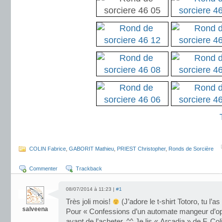
————————————————–
.
COLIN Fabrice
,
GABORIT Mathieu
,
PRIEST Christopher
,
Ronds de Sorcière
Commenter
Trackback
08/07/2014 à 11:23 |
#1
Très joli mois!
(J’adore le t-shirt Totoro, tu l’a
salveena
Pour « Confessions d’un automate mangeur d’opiu
avant de l’acheter. ^^ Je lis « Arcadia » de F. Coli