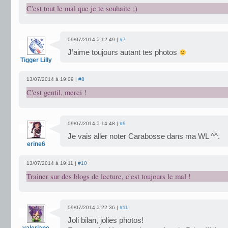
C'est tout le mal que je te souhaite ;)
09/07/2014 à 12:49 |
#7
J’aime toujours autant tes photos
Tigger Lilly
13/07/2014 à 19:09 |
#8
C'est gentil, merci !
09/07/2014 à 14:48 |
#9
Je vais aller noter Carabosse dans ma WL ^^.
erine6
13/07/2014 à 19:11 |
#10
Trainer sur des blogs de lecture, c'est toujours le mal !
09/07/2014 à 22:36 |
#11
Joli bilan, jolies photos!