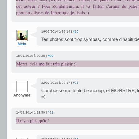
cet auteur ? Pour Zombillénium, il va falloir s'armer de patien
premiers livres de Jubert que je lisais :)
16/07/2014 à 12:14 |
#19
Tes photos sont trop sympas, comme d’habitude
Mélo
18/07/2014 à 20:25 |
#20
Merci, cela me fait très plaisir :)
22/07/2014 à 22:17 |
#21
Carabosse me tente beaucoup, et MONSTRE, l
Anonyme
=)
24/07/2014 à 12:50 |
#22
Il n'y a plus qu'à !