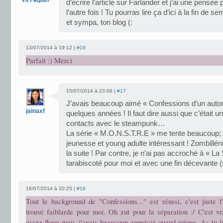
Vil Faquin
d’écrire l’article sur Farlander et j’ai une pensé
l’autre fois ! Tu pourras lire ça d’ici à la fin de s
et sympa, ton blog (:
13/07/2014 à 19:12 |
#16
Parfait :) Merci
15/07/2014 à 23:06 |
#17
J’avais beaucoup aimé « Confessions d’un automat
jainaxf
quelques années ! Il faut dire aussi que c’était
contacts avec le steampunk…
La série « M.O.N.S.T.R.E » me tente beaucoup; Ju
jeunesse et young adulte intéressant ! Zombilléni
la suite ! Par contre, je n’ai pas accroché à « La
tarabiscoté pour moi et avec une fin décevante 
18/07/2014 à 20:25 |
#18
Tout le background de "Confessions..." est réussi, c'est juste l'
trouvé faiblarde pour moi. Oh zut pour la séparation :/ C'est vr
assez floue mais j'avais beaucoup apprécié quand même. As-tu l