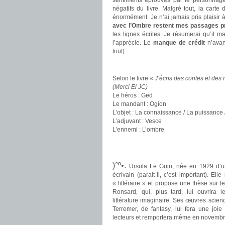
sentiments éprouvés par le personnage 
négatifs du livre. Malgré tout, la cart
énormément. Je n’ai jamais pris plaisir à 
avec l’Ombre restent mes passages p
les lignes écrites. Je résumerai qu’il
l’apprécie. Le
manque de crédit
n’avant
tout).
.
Selon le livre «
J’écris des contes et des
(Merci El JC)
Le héros : Ged
Le mandant : Ogion
L’objet : La connaissance / La puissance
L’adjuvant : Vesce
L’ennemi : L’ombre
.
.
)°º•.
Ursula Le Guin, née en 1929 d’u
écrivain (parait-il, c’est important). E
« littéraire » et propose une thèse sur 
Ronsard, qui, plus tard, lui ouvrira 
littérature imaginaire. Ses œuvres scien
Terremer, de fantasy, lui fera une joi
lecteurs et remportera même en novemb