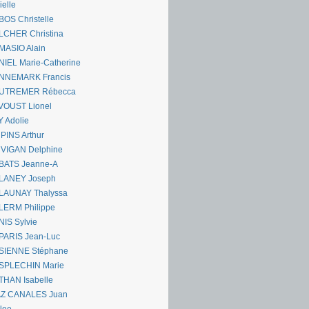
ielle
OS Christelle
LCHER Christina
MASIO Alain
IEL Marie-Catherine
NNEMARK Francis
UTREMER Rébecca
VOUST Lionel
 Adolie
PINS Arthur
 VIGAN Delphine
BATS Jeanne-A
LANEY Joseph
LAUNAY Thalyssa
LERM Philippe
IS Sylvie
PARIS Jean-Luc
SIENNE Stéphane
SPLECHIN Marie
THAN Isabelle
AZ CANALES Juan