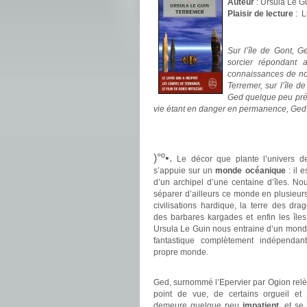
Auteur
: Ursula Le G
Plaisir de lecture
:
L
.
Sur l’île de Gont, 
sorcier répondant 
connaissances de not
Terremer, sur l’île d
Ged quelque peu pré
vie étant en danger en permanence, Ged 
.
.
)°º•.
Le décor que plante l’univers d
s’appuie sur un
monde océanique
: il 
d’un archipel d’une centaine d’îles. N
séparer d’ailleurs ce monde en plusieurs 
civilisations hardique, la terre des drag
des barbares kargades et enfin les île
Ursula Le Guin nous entraine d’un mon
fantastique complètement indépendan
propre monde.
.
Ged, surnommé l’Epervier par Ogion rel
point de vue, de certains orgueil et j
demeure quelque peu
impatient
, et se