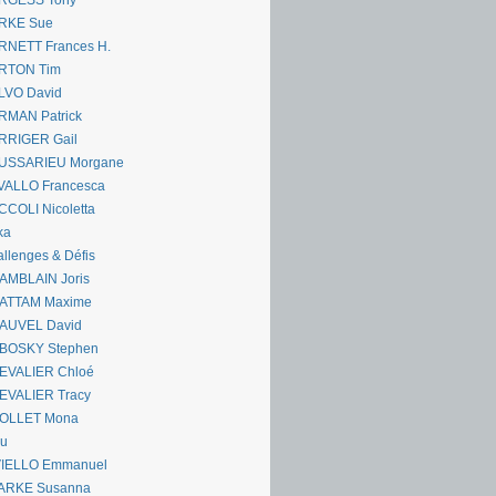
RGESS Tony
RKE Sue
RNETT Frances H.
RTON Tim
LVO David
RMAN Patrick
RRIGER Gail
USSARIEU Morgane
VALLO Francesca
COLI Nicoletta
ka
llenges & Défis
AMBLAIN Joris
ATTAM Maxime
AUVEL David
BOSKY Stephen
EVALIER Chloé
EVALIER Tracy
OLLET Mona
ou
VIELLO Emmanuel
ARKE Susanna