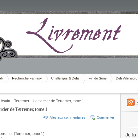
al)
Recherche Fantasy
Challenges & Défis
Fin de Série
Défi Valériacr0
rsula – Terremer – Le sorcier de Terremer, tome 1
cier de Terremer, tome 1
Allez aux commentaires
Commenter
Terremer (Terremer, tome 1)
Je lis