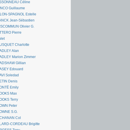
SSONNEAU Céline
ANCO Guillaume
LLON-SPAGNOL Estelle
ANCK Jean-Sébastien
ISCOMMUN Olivier G.
TTERO Pierre
let
USQUET Charlotte
ADLEY Alan
ADLEY Marion Zimmer
ADSHAW Gillian
ASEY Edouard
AVI Soledad
ETIN Denis
ONTË Emily
OOKS Max
OOKS Terry
OWN Peter
OWNE S.G.
CHANAN Col
LARD-CORDEAU Brigitte