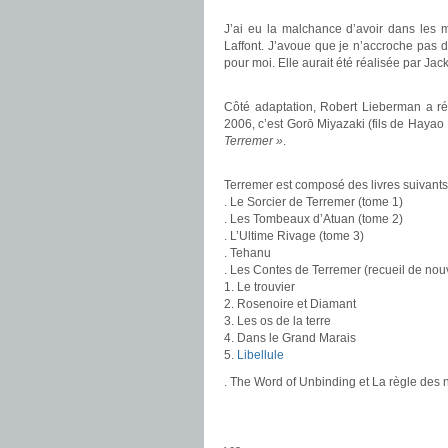
.
J’ai eu la malchance d’avoir dans les m
Laffont. J’avoue que je n’accroche pas d
pour moi. Elle aurait été réalisée par Jac
.
Côté adaptation, Robert Lieberman a ré
2006, c’est Gorō Miyazaki (fils de Hayao M
Terremer »
.
.
Terremer est composé des livres suivants
. Le Sorcier de Terremer (tome 1)
. Les Tombeaux d’Atuan (tome 2)
. L’Ultime Rivage (tome 3)
. Tehanu
. Les Contes de Terremer (recueil de nou
1. Le trouvier
2. Rosenoire et Diamant
3. Les os de la terre
4. Dans le Grand Marais
5.
Libellule
. The Word of Unbinding et La règle des 
.
.