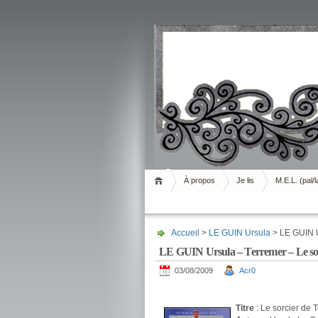
Livrement
À propos
Je lis
M.E.L. (pal/l
Accueil
>
LE GUIN Ursula
> LE GUIN U
LE GUIN Ursula – Terremer – Le sor
03/08/2009
Acr0
.
Titre
: Le sorcier de 