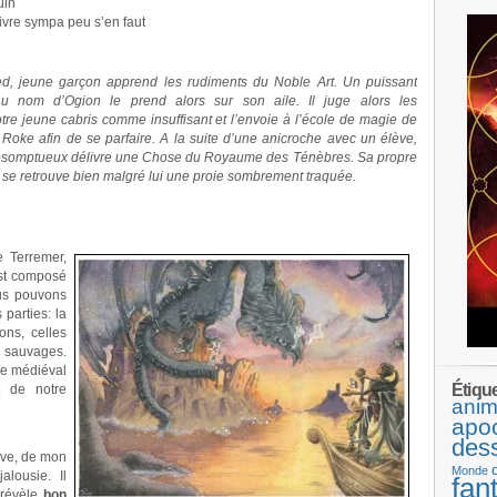
uin
ivre sympa peu s’en faut
Ged, jeune garçon apprend les rudiments du Noble Art. Un puissant
au nom d’Ogion le prend alors sur son aile. Il juge alors les
re jeune cabris comme insuffisant et l’envoie à l’école de magie de
e Roke afin de se parfaire. A la suite d’une anicroche avec un élève,
somptueux délivre une Chose du Royaume des Ténèbres. Sa propre
se retrouve bien malgré lui une proie sombrement traquée.
e Terremer,
est composé
ous pouvons
parties: la
ons, celles
s sauvages.
de médiéval
Étiqu
t de notre
anim
apo
des
ève, de mon
Monde
alousie. Il
fan
 révèle
bon