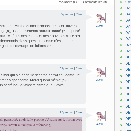
Cyr
Trackbacks (6)
Commentaires (9)
DAB
DA
Répondre
|
Citer
DA
 !
iques, Arutha et moi formons dans cet univers
Acr0
DAN
) ! ;o)). Pour le schéma narratif donné je l’ai puisé
DA
 : « j’écris des contes et des nouvelles ». Le petit
DA
tervenants classiques d’un conte n’est qu’une
DA
ng de cet ouvrage fort intéressant.
DAY
DE 
DE
Répondre
|
Citer
DE
as moi qui aie décrit le schéma narratif du conte. Je
DE
 entendait par conte. Merci quand même ;o)
Acr0
DE
 un sacré boulot avec ta chronique. Bravo.
DE
DEN
DE
DE
DE
Répondre
|
Citer
DE
étais persuadée avoir lu le pseudo d'Arutha sur le forum avec
rigé l'erreur et indiqué la référence ;)
Acr0
DI
il sur le livre.