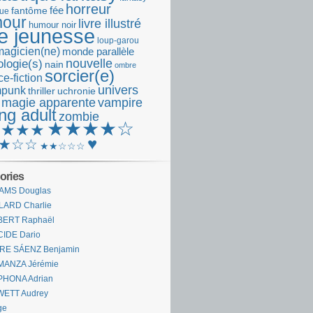
horreur
fantôme
fée
que
our
livre illustré
humour noir
re jeunesse
loup-garou
magicien(ne)
monde parallèle
nouvelle
logie(s)
nain
ombre
sorcier(e)
e-fiction
univers
mpunk
thriller
uchronie
 magie apparente
vampire
ng adult
zombie
★★★★☆
★★★★
♥
★☆☆
★★☆☆☆
ories
AMS Douglas
LARD Charlie
BERT Raphaël
CIDE Dario
IRE SÁENZ Benjamin
MANZA Jérémie
PHONA Adrian
WETT Audrey
ge