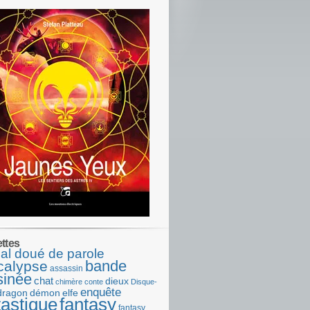
ettes
al doué de parole
bande
calypse
assassin
sinée
chat
dieux
chimère
conte
Disque-
enquête
dragon
démon
elfe
tastique
fantasy
fantasy