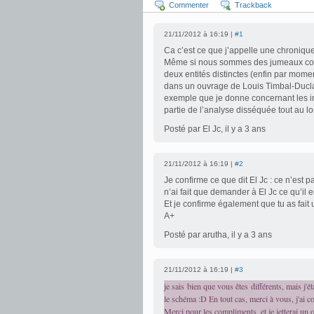
Commenter
Trackback
21/11/2012 à 16:19 |
#1
Ca c’est ce que j’appelle une chronique
Même si nous sommes des jumeaux cosm
deux entités distinctes (enfin par moment
dans un ouvrage de Louis Timbal-Duclaud
exemple que je donne concernant les in
partie de l’analyse disséquée tout au lo
Posté par El Jc, il y a 3 ans
21/11/2012 à 16:19 |
#2
Je confirme ce que dit El Jc : ce n’est p
n’ai fait que demander à El Jc ce qu’il
Et je confirme également que tu as fait
A+
Posté par arutha, il y a 3 ans
21/11/2012 à 16:19 |
#3
je sais bien que vous êtes différents, mais j'
le schéma :D En tout cas, merci à vous, j'ai cor
Merci pour les compliments, et je jetterai un oe