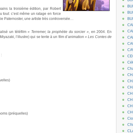
BU
BU
ains la troisième édition, par Robert
BU
u tout: c’est même un ratage en force
kie Paternoster, une artiste très controversée…
BU
CA
CA
alisé un téléfilm
« Terremer, la prophétie du sorcier »
, en 2004. En
iyazaki, l’illustre) qui se tente à un film d’animation
« Les Contes de
CA
CA
CA
 :
CEC
Cé
Cha
CH
velles)
CH
CH
CH
CH
CH
CH
noms (préquelles)
Ci
CI
CL