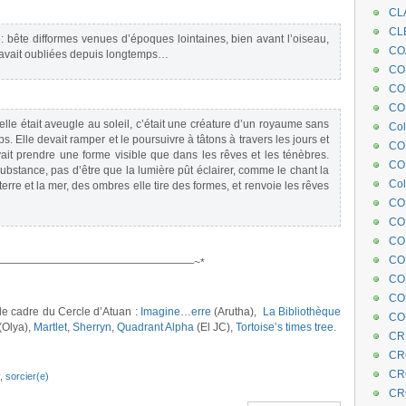
CL
CL
e: bête difformes venues d’époques lointaines, bien avant l’oiseau,
CO
 avait oubliées depuis longtemps…
COE
CO
COL
elle était aveugle au soleil, c’était une créature d’un royaume sans
Col
mps. Elle devait ramper et le poursuivre à tâtons à travers les jours et
CO
it prendre une forme visible que dans les rêves et les ténèbres.
CO
 substance, pas d’être que la lumière pût éclairer, comme le chant la
Col
erre et la mer, des ombres elle tire des formes, et renvoie les rêves
CO
CO
CO
CO
——————————————————~*
CO
CO
s le cadre du Cercle d’Atuan :
Imagine…erre
(Arutha),
La Bibliothèque
CO
(Olya),
Martlet
,
Sherryn
,
Quadrant Alpha
(El JC),
Tortoise’s times tree
.
CR
CR
CR
,
sorcier(e)
CR