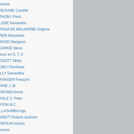
onyme
SEAUME Camille
THONY Piers
LENE Alexandre
RAGA DE MALHERBE Virginia
IER Alexandre
WOOD Margaret
GARDE Steve
eurs en S, T, U
GGOTT Stella
GIEU Pénélope
ILLY Samantha
RANGER François
RIE J. M.
RROWS Annie
GLE S. Peter
ATON M.C.
LLAGAMBA Ugo
NNETT Robert Jackson
RROUKA Karim
sseron