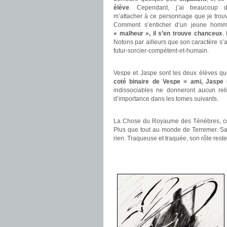
élève
. Cependant, j’ai beaucoup
m’attacher à ce personnage que je trouve
Comment s’enticher d’un jeune homm
« malheur », il s’en trouve chanceux
.
Notons par ailleurs que son caractère s’a
futur-sorcier-compétent-et-humain.
.
Vespe et Jaspe sont les deux élèves qu
coté binaire de Vespe = ami, Jasp
indissociables ne donneront aucun reli
d’importance dans les tomes suivants.
.
La Chose du Royaume des Ténèbres, con
Plus que tout au monde de Terremer. Sa
rien. Traqueuse et traquée, son rôle reste
.
.