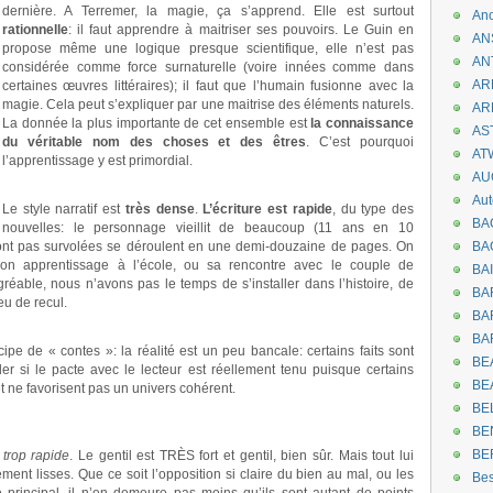
dernière. A Terremer, la magie, ça s’apprend. Elle est surtout
An
rationnelle
: il faut apprendre à maitriser ses pouvoirs. Le Guin en
AN
propose même une logique presque scientifique, elle n’est pas
AN
considérée comme force surnaturelle (voire innées comme dans
AR
certaines œuvres littéraires); il faut que l’humain fusionne avec la
magie. Cela peut s’expliquer par une maitrise des éléments naturels.
AR
La donnée la plus importante de cet ensemble est
la connaissance
AST
du véritable nom des choses et des êtres
. C’est pourquoi
AT
l’apprentissage y est primordial.
AU
.
Aut
Le style narratif est
très dense
.
L’écriture est rapide
, du type des
BA
nouvelles: le personnage vieillit de beaucoup (11 ans en 10
 sont pas survolées se déroulent en une demi-douzaine de pages. On
BA
son apprentissage à l’école, ou sa rencontre avec le couple de
BA
éable, nous n’avons pas le temps de s’installer dans l’histoire, de
BA
eu de recul.
BAR
BA
ipe de « contes »: la réalité est un peu bancale: certains faits sont
BEA
r si le pacte avec le lecteur est réellement tenu puisque certains
BE
t ne favorisent pas un univers cohérent.
BE
BE
BE
 trop rapide
. Le gentil est TRÈS fort et gentil, bien sûr. Mais tout lui
ement lisses. Que ce soit l’opposition si claire du bien au mal, ou les
Be