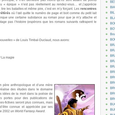
principal, il n’en demeure pas moins qu’ils sont autant de points
BE
e du « épique » n’est pas réellement au rendez-vous… et j’apprécie
BI
lire les batailles et même pire, c’est en m’y forçant. Les
rencontres
BI
référés
où l’œil quitte le numéro de page et boit comme du petit lait
 manque une certaine substance au roman pour que je m’y attache et
BL
age pas l’histoire (espérons que les romans suivants rattrapent le
BO
BO
Bou
BO
 nouvelles
» de Louis Timbal-Duclaud, nous avons:
BR
BR
BR
 / La magie
BR
BR
BR
BR
BR
n père anthropologue et d’une mère
BR
lle réalise des études dans le domaine
BR
les idées de la mort dans la poésie de
les portes pour des publications de
BR
ces-fictives seront plus connues, mais
BU
e d’être connue et appréciée par ses
BU
re 2002 un
World Fantasy Award
.