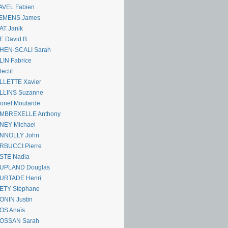
AVEL Fabien
EMENS James
AT Janik
 David B.
HEN-SCALI Sarah
IN Fabrice
lectif
LLETTE Xavier
LLINS Suzanne
onel Moutarde
MBREXELLE Anthony
NEY Michael
NNOLLY John
RBUCCI Pierre
STE Nadia
UPLAND Douglas
URTADE Henri
ETY Stéphane
ONIN Justin
OS Anaïs
OSSAN Sarah