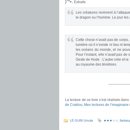
)°º•.
Extraits
Les créatures revinrent à l’attaqu
le dragon ou l’homme. Le jour les
.
Cette chose n’avait pas de corps, 
lumière où il n’existe ni lieu ni te
les océans du monde, et ne pouva
Pour l’instant, elle n’avait pas de
Geste de Hode : L’aube crée et la t
au royaume des ténèbres.
.
——————
.
La lecture de ce livre s’est réalisée dan
de Craklou
,
Mes lectures de l’imaginaire
.
LE GUIN Ursula
★★★☆☆
,
fantasy