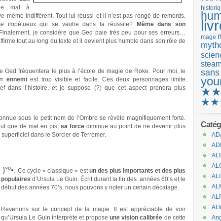
 de mal à
histori
hum
 même indifférent. Tout lui réussi et il n’est pas rongé de remords.
liv
e impétueux qui se vautre dans la réussite?
Même dans son
 Finalement, je considère que Ged paie très peu pour ses erreurs…
mage
ffirme tout au long du texte et il devient plus humble dans son rôle de
mytho
scienc
stea
e Ged fréquentera le plus à l’école de magie de Roke. Pour moi, le
sans
you
e = ennemi
est trop visible et facile. Ces deux personnages limite
ef dans l’histoire, et je suppose (?) que cet aspect prendra plus
★
★★
nue sous le petit nom de l’Ombre se révèle magnifiquement forte.
Catég
uf que de mal en pis,
sa force
diminue au point de ne devenir plus
 superficiel dans le Sorcier de Terremer.
AD
AD
AL
AL
)°º•.
Ce cycle « classique » est
un des plus importants et des plus
AL
populaires
d’Ursula Le Guin. Écrit durant la fin des années 60’s et le
AL
début des années 70’s, nous pouvons y noter un certain décalage.
.
AL
AL
Revenons sur le concept de la magie. Il est appréciable de voir
qu’Ursula Le Guin interprète et propose
une vision calibrée
de cette
An