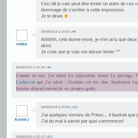
Ceci dit je vais peut être tenter un autre de ces 
dommage de s’arrêter à cette impression.
Je te dirais
30/08/2015 à 18:15 |
#8
Ahhhhh, cela donne envie, je n’en ai lu que deu
endea
aimé.
Je crois que je vais me laisser tenter ^^
30/08/2015 à 22:26 |
#9
Comme tu sais, j'ai adoré La séparation, moins Le prestige. J
L'adjacent
que j'ai adoré : l'écriture est très fine, finalement l'a
histoire dépend surtout de ses propres goûts.
30/08/2015 à 20:50 |
#10
J’ai quelques romans de Priest… il faudrait que j
Karine:)
J’ai du mal à savoir par quoi commencer!
30/08/2015 à 22:27 |
#11