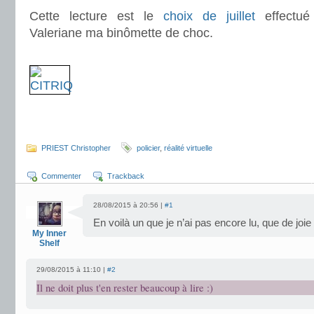
Cette lecture est le
choix de juillet
effectué
Valeriane ma binômette de choc.
.
.
PRIEST Christopher
policier
,
réalité virtuelle
Commenter
Trackback
28/08/2015 à 20:56 |
#1
En voilà un que je n’ai pas encore lu, que de joi
My Inner
Shelf
29/08/2015 à 11:10 |
#2
Il ne doit plus t'en rester beaucoup à lire :)