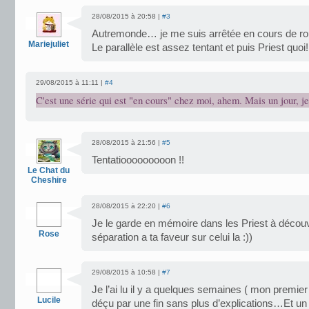
28/08/2015 à 20:58 |
#3
Autremonde… je me suis arrêtée en cours de ro
Mariejuliet
Le parallèle est assez tentant et puis Priest quoi
29/08/2015 à 11:11 |
#4
C'est une série qui est "en cours" chez moi, ahem. Mais un jour, je
28/08/2015 à 21:56 |
#5
Tentatiooooooooon !!
Le Chat du
Cheshire
28/08/2015 à 22:20 |
#6
Je le garde en mémoire dans les Priest à découvri
Rose
séparation a ta faveur sur celui la :))
29/08/2015 à 10:58 |
#7
Je l’ai lu il y a quelques semaines ( mon premier 
Lucile
déçu par une fin sans plus d’explications…Et u