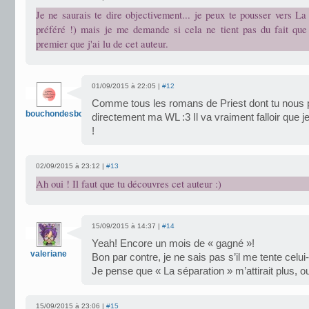
Je ne saurais te dire objectivement... je peux te pousser vers L
préféré !) mais je me demande si cela ne tient pas du fait que 
premier que j'ai lu de cet auteur.
01/09/2015 à 22:05 |
#12
Comme tous les romans de Priest dont tu nous par
bouchondesbois
directement ma WL :3 Il va vraiment falloir que 
!
02/09/2015 à 23:12 |
#13
Ah oui ! Il faut que tu découvres cet auteur :)
15/09/2015 à 14:37 |
#14
Yeah! Encore un mois de « gagné »!
valeriane
Bon par contre, je ne sais pas s’il me tente celui-
Je pense que « La séparation » m’attirait plus, o
15/09/2015 à 23:06 |
#15