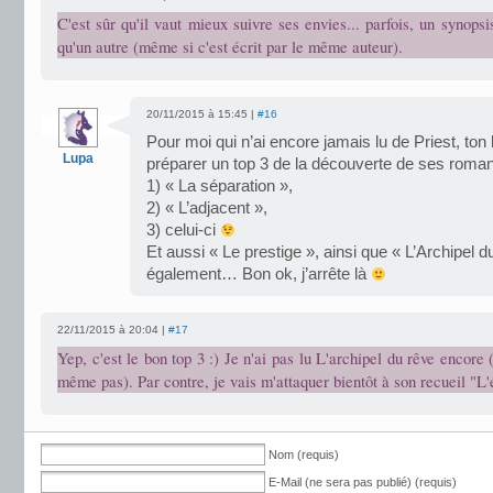
C'est sûr qu'il vaut mieux suivre ses envies... parfois, un synopsi
qu'un autre (même si c'est écrit par le même auteur).
20/11/2015 à 15:45 |
#16
Pour moi qui n’ai encore jamais lu de Priest, ton
Lupa
préparer un top 3 de la découverte de ses roman
1) « La séparation »,
2) « L’adjacent »,
3) celui-ci
Et aussi « Le prestige », ainsi que « L’Archipel d
également… Bon ok, j’arrête là
22/11/2015 à 20:04 |
#17
Yep, c'est le bon top 3 :) Je n'ai pas lu L'archipel du rêve encore 
même pas). Par contre, je vais m'attaquer bientôt à son recueil "L'ét
Nom (requis)
E-Mail (ne sera pas publié) (requis)