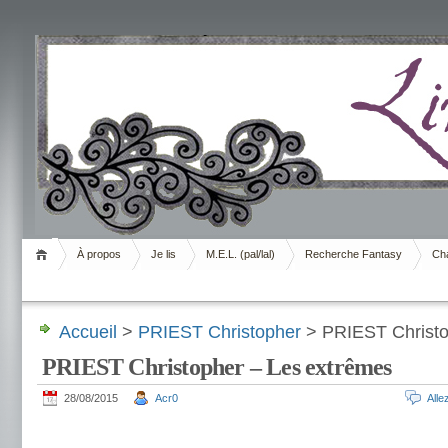
Livrement
À propos
Je lis
M.E.L. (pal/lal)
Recherche Fantasy
Cha
Accueil
>
PRIEST Christopher
> PRIEST Christo
PRIEST Christopher – Les extrêmes
28/08/2015
Acr0
All
.