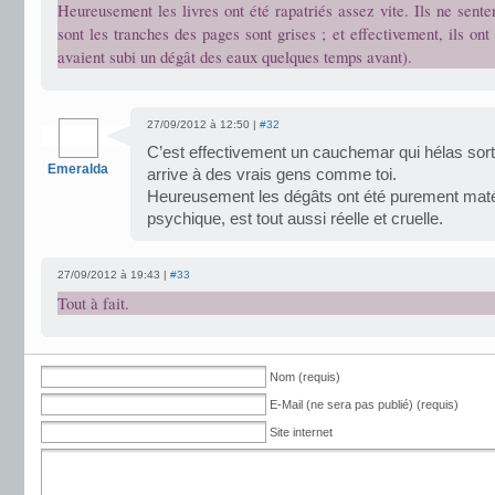
Heureusement les livres ont été rapatriés assez vite. Ils ne sente
sont les tranches des pages sont grises ; et effectivement, ils ont 
avaient subi un dégât des eaux quelques temps avant).
27/09/2012 à 12:50 |
#32
C’est effectivement un cauchemar qui hélas sor
Emeralda
arrive à des vrais gens comme toi.
Heureusement les dégâts ont été purement maté
psychique, est tout aussi réelle et cruelle.
27/09/2012 à 19:43 |
#33
Tout à fait.
Nom (requis)
E-Mail (ne sera pas publié) (requis)
Site internet