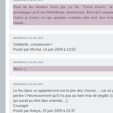
24/09/2012 à 11:21 |
#12
Dans un des derniers livres que j'ai lus, "Coeur d'encre" d
personnages perd une bibliothèque monstrueuse. Rien qu'à imaginer,
Jamais je n'aurai cru que quelques semaines plus tard, mes livre
chauds...
24/09/2012 à 11:18 |
#13
Solidarité, compassion !
Posté par Michel, 14 juin 2009 à 13:52
24/09/2012 à 11:21 |
#14
Merci :)
24/09/2012 à 11:18 |
#15
Le feu dans un appartement est la pire des choses… car on p
perdre ! Heureusement qu’il n’a pas pu faire trop de dégâts 
qui aurait pu être bien entendu…).
Courage!
Posté par Ankya, 15 juin 2009 à 23:37