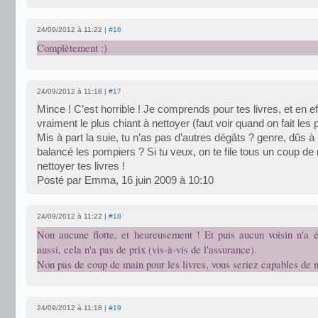
24/09/2012 à 11:22 |
#16
Complètement :)
24/09/2012 à 11:18 |
#17
Mince ! C’est horrible ! Je comprends pour tes livres, et en eff
vraiment le plus chiant à nettoyer (faut voir quand on fait les
Mis à part la suie, tu n’as pas d’autres dégâts ? genre, dûs à l
balancé les pompiers ? Si tu veux, on te file tous un coup de
nettoyer tes livres !
Posté par Emma, 16 juin 2009 à 10:10
24/09/2012 à 11:22 |
#18
Non aucune flotte, et heureusement ! Et puis aucun voisin n'a é
aussi, cela n'a pas de prix (vis-à-vis de l'assurance).
Non pas de coup de main pour les livres, vous seriez capables de 
24/09/2012 à 11:18 |
#19