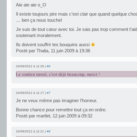
Aie aie aie o_O
Il existe toujours pire mais c’est clair que quand quelque ch
… ben ça nous touche!
Je suis de tout cœur avec toi. Je sais pas trop comment t’aid
soutenant moralement.
Ils doivent souffrir tes bouquins aussi
Posté par Thalia, 11 juin 2009 à 19:36
24/09/2012 à 11:20 |
#6
Le soutien moral, c'est déjà beaucoup, merci !
24/09/2012 à 11:17 |
#7
Je ne veux même pas imaginer l’horreur.
Bonne chance pour remettre tout ça en ordre.
Posté par martlet, 12 juin 2009 à 09:32
24/09/2012 à 11:21 |
#8