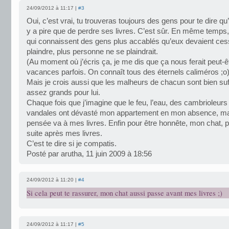
24/09/2012 à 11:17 |
#3
Oui, c’est vrai, tu trouveras toujours des gens pour te dire qu’il
y a pire que de perdre ses livres. C’est sûr. En même temps,
qui connaissent des gens plus accablés qu’eux devaient ces
plaindre, plus personne ne se plaindrait.
(Au moment où j’écris ça, je me dis que ça nous ferait peut-ê
vacances parfois. On connaît tous des éternels caliméros ;o)
Mais je crois aussi que les malheurs de chacun sont bien suf
assez grands pour lui.
Chaque fois que j’imagine que le feu, l’eau, des cambrioleurs
vandales ont dévasté mon appartement en mon absence, m
pensée va à mes livres. Enfin pour être honnête, mon chat, p
suite après mes livres.
C’est te dire si je compatis.
Posté par arutha, 11 juin 2009 à 18:56
24/09/2012 à 11:20 |
#4
Si cela peut te rassurer, mon chat aussi passe avant mes livres ;)
24/09/2012 à 11:17 |
#5