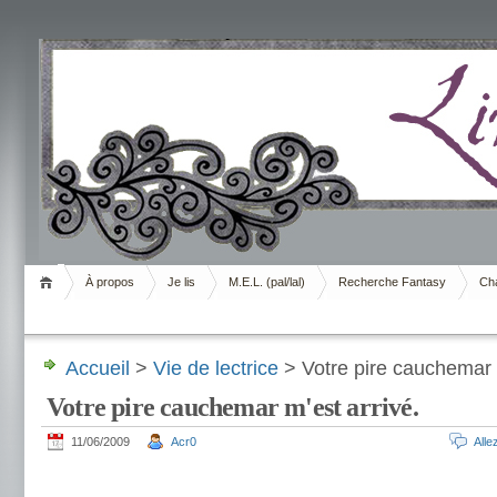
Livrement
À propos
Je lis
M.E.L. (pal/lal)
Recherche Fantasy
Cha
Accueil
>
Vie de lectrice
> Votre pire cauchemar m
Votre pire cauchemar m'est arrivé.
11/06/2009
Acr0
All
.