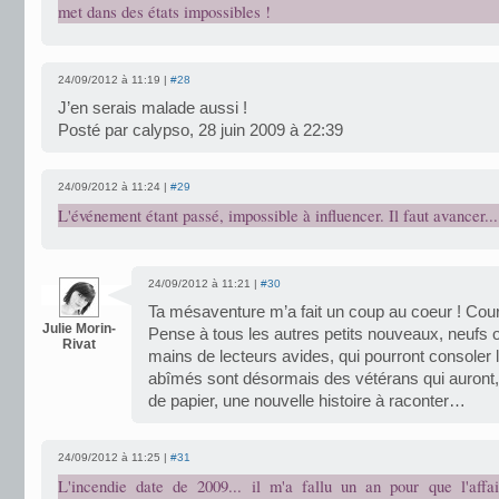
met dans des états impossibles !
24/09/2012 à 11:19 |
#28
J’en serais malade aussi !
Posté par calypso, 28 juin 2009 à 22:39
24/09/2012 à 11:24 |
#29
L'événement étant passé, impossible à influencer. Il faut avancer...
24/09/2012 à 11:21 |
#30
Ta mésaventure m’a fait un coup au coeur ! Cou
Julie Morin-
Pense à tous les autres petits nouveaux, neufs 
Rivat
mains de lecteurs avides, qui pourront consoler l
abîmés sont désormais des vétérans qui auront,
de papier, une nouvelle histoire à raconter…
24/09/2012 à 11:25 |
#31
L'incendie date de 2009... il m'a fallu un an pour que l'affair