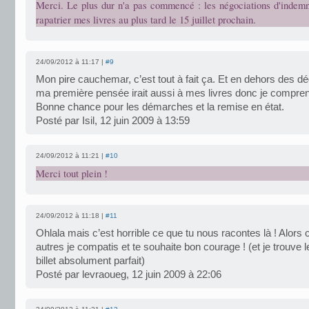
Merci. Le plus dur n'a pas commencé : les négociations d'indemni
rapatrier mes livres au plus tard le 15 juillet prochain.
24/09/2012 à 11:17 |
#9
Mon pire cauchemar, c’est tout à fait ça. Et en dehors des d
ma première pensée irait aussi à mes livres donc je compre
Bonne chance pour les démarches et la remise en état.
Posté par Isil, 12 juin 2009 à 13:59
24/09/2012 à 11:21 |
#10
Merci tout plein !
24/09/2012 à 11:18 |
#11
Ohlala mais c’est horrible ce que tu nous racontes là ! Alor
autres je compatis et te souhaite bon courage ! (et je trouve le
billet absolument parfait)
Posté par levraoueg, 12 juin 2009 à 22:06