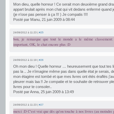
Mon dieu, quelle horreur ! Ce serait mon deuxième grand dr
appart brulait après mon chat qui vit dedans enfermé quand j
(je n’ose pas penser à ça !!! ) Je compatis !!!!
Posté par Manu, 21 juin 2009 à 08:44
24/09/2012 à 11:23 |
#25
bon, je remarque que tout le monde a le même classement: l
important, OK, le chat encore plus :D
24/09/2012 à 11:19 |
#26
Oh mon dieu ! Quelle horreur … heureusement que tout tes li
pas la .. Je n’imagine même pas dans quelle état je serais, 
mon étagère est tombé et que mes livres ont étés éraflés j’a
pleurer mais laa !! Je compatie et te souhaite de retrouver ple
livres pour te consoler..
Posté par Anna, 25 juin 2009 à 13:49
24/09/2012 à 11:23 |
#27
merci :D C'est vrai que dès qu'on touche à nos livres (au moindre 