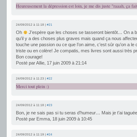
Heureusement la dépression est loin, je me dis juste "raaah, ça fait
24/09/2012 à 11:18 |
#21
Oh
J’espère que les choses se tasseront bientôt… On a b
qu’il y a des choses plus graves mais quand ça nous affecte
touche une passion ou ce que l’on aime, c’est sûr qu’on a le d
triste ou en colère! Je compatis, mes livres sont aussi très
Bon courage!
Posté par Allie, 17 juin 2009 à 21:14
24/09/2012 à 11:23 |
#22
Merci tout plein :)
24/09/2012 à 11:18 |
#23
Bon, je ne sais pas si tu seras d’humeur… Mais je t’ai tagué
Posté par Emma, 18 juin 2009 à 10:45
24/09/2012 à 11:19 |
#24