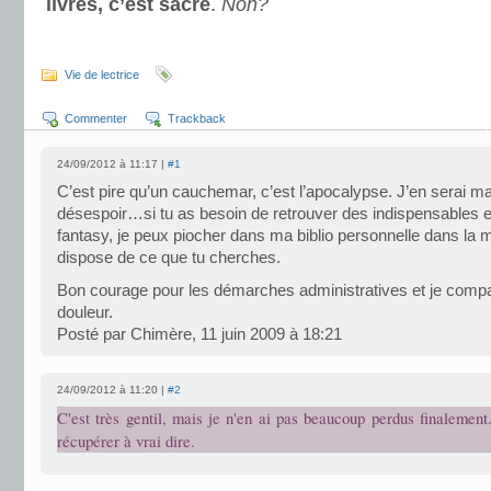
livres, c’est sacré
.
Non?
.
Vie de lectrice
Commenter
Trackback
24/09/2012 à 11:17 |
#1
C’est pire qu’un cauchemar, c’est l’apocalypse. J’en serai m
désespoir…si tu as besoin de retrouver des indispensables e
fantasy, je peux piocher dans ma biblio personnelle dans la 
dispose de ce que tu cherches.
Bon courage pour les démarches administratives et je compa
douleur.
Posté par Chimère, 11 juin 2009 à 18:21
24/09/2012 à 11:20 |
#2
C'est très gentil, mais je n'en ai pas beaucoup perdus finalement.
récupérer à vrai dire.