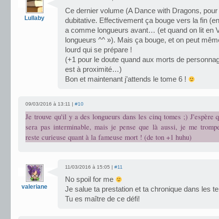
Ce dernier volume (A Dance with Dragons, pour 
Lullaby
dubitative. Effectivement ça bouge vers la fin (enf
a comme longueurs avant… (et quand on lit en V
longueurs ^^ »). Mais ça bouge, et on peut même 
lourd qui se prépare !
(+1 pour le doute quand aux morts de personnag
est à proximité…)
Bon et maintenant j’attends le tome 6 !
09/03/2016 à 13:11 |
#10
Je trouve qu'il y a des longueurs dans les cinq tomes ;) J'espère q
sera pas interminable, mais je pense que là aussi, je me tromp
reste curieuse quant à la fameuse mort ! (de ton +1 huhu)
11/03/2016 à 15:05 |
#11
No spoil for me
valeriane
Je salue ta prestation et ta chronique dans les t
Tu es maître de ce défi!