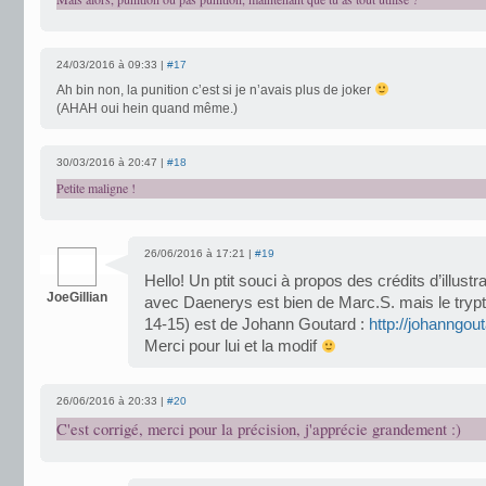
24/03/2016 à 09:33 |
#17
Ah bin non, la punition c’est si je n’avais plus de joker
(AHAH oui hein quand même.)
30/03/2016 à 20:47 |
#18
Petite maligne !
26/06/2016 à 17:21 |
#19
Hello! Un ptit souci à propos des crédits d’illust
JoeGillian
avec Daenerys est bien de Marc.S. mais le trypt
14-15) est de Johann Goutard :
http://johanngou
Merci pour lui et la modif
26/06/2016 à 20:33 |
#20
C'est corrigé, merci pour la précision, j'apprécie grandement :)