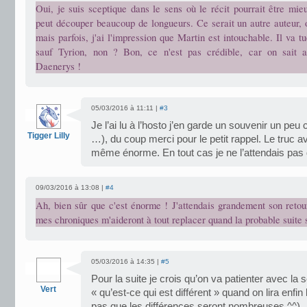
Oui, je suis sceptique dans le sens où le récit pourrait être mieu
peut découper beaucoup de longueurs. Ce serait un autre auteur, o
mais parfois, j'ai l'impression que Martin est intouchable. Il va t
sauf Tyrion, non ? Bon, ce n'est pas crédible, car on sait a
Daenerys !
05/03/2016 à 11:11 |
#3
Je l’ai lu à l’hosto j’en garde un souvenir un peu
Tigger Lilly
…), du coup merci pour le petit rappel. Le truc av
même énorme. En tout cas je ne l’attendais pas 
09/03/2016 à 13:08 |
#4
Ah, bien sûr que c'est énorme ! J'attendais grandement son retou
mes chroniques m'aideront à tout replacer quand la probable suite s
05/03/2016 à 14:35 |
#5
Pour la suite je crois qu’on va patienter avec la 
Vert
« qu’est-ce qui est différent » quand on lira enfin
pas que les différences seront nombreuses ^^).