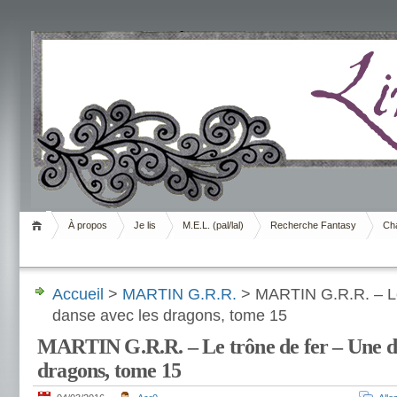
Livrement
À propos
Je lis
M.E.L. (pal/lal)
Recherche Fantasy
Cha
Accueil
>
MARTIN G.R.R.
> MARTIN G.R.R. – Le
danse avec les dragons, tome 15
MARTIN G.R.R. – Le trône de fer – Une da
dragons, tome 15