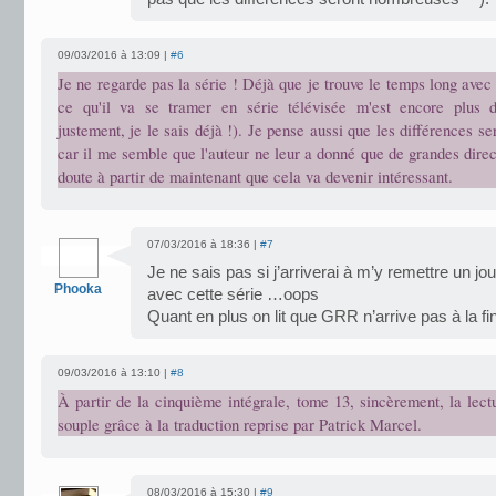
09/03/2016 à 13:09 |
#6
Je ne regarde pas la série ! Déjà que je trouve le temps long avec l
ce qu'il va se tramer en série télévisée m'est encore plus di
justement, je le sais déjà !). Je pense aussi que les différences s
car il me semble que l'auteur ne leur a donné que de grandes direc
doute à partir de maintenant que cela va devenir intéressant.
07/03/2016 à 18:36 |
#7
Je ne sais pas si j’arriverai à m’y remettre un j
Phooka
avec cette série …oops
Quant en plus on lit que GRR n’arrive pas à la f
09/03/2016 à 13:10 |
#8
À partir de la cinquième intégrale, tome 13, sincèrement, la lec
souple grâce à la traduction reprise par Patrick Marcel.
08/03/2016 à 15:30 |
#9