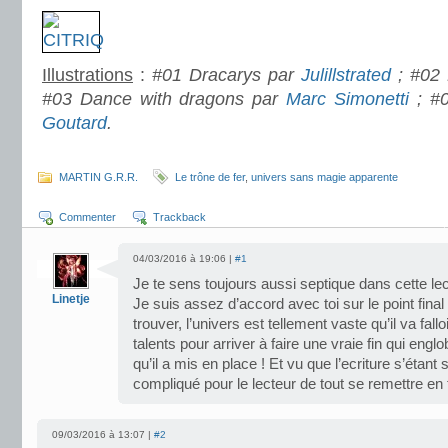
Illustrations
:
#01 Dracarys par
Julillstrated
; #02
#03 Dance with dragons par
Marc Simonetti
; #0
Goutard
.
.
MARTIN G.R.R.
Le trône de fer
,
univers sans magie apparente
Commenter
Trackback
04/03/2016 à 19:06 |
#1
Je te sens toujours aussi septique dans cette lec
Linetje
Je suis assez d’accord avec toi sur le point fin
trouver, l’univers est tellement vaste qu’il va fallo
talents pour arriver à faire une vraie fin qui eng
qu’il a mis en place ! Et vu que l’ecriture s’étan
compliqué pour le lecteur de tout se remettre en t
09/03/2016 à 13:07 |
#2