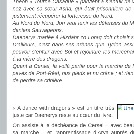
Theon « Tourne-Casaque » parvient à s’enfuir de W
nez avec sa sœur Asha, qui était prisonnière de
justement récupérer la forteresse du Nord.
Au Nord du Nord, Jon veut tenir les défenses du Mur
deniers Sauvageons.
Daenerys mariée à Hizdahr zo Loraq doit choisir sa
D’ailleurs, c’est dans ses arènes que Tyrion as
pouvoir s’enfuir avec Sol et rejoindre les mercenair
à la mère des dragons.
Quant à Cersei, la voilà partie pour la marche de l’
pavés de Port-Réal, nus pieds et nu crâne ; et rien
de perdre sa crinière.
.
.
« A dance with dragons » est un titre très
juste car Daenerys reste au cœur du livre.
On assiste à la déchéance de Cersei – avec beauc
sa marche – et l’apprentissage d’Arya auprès du