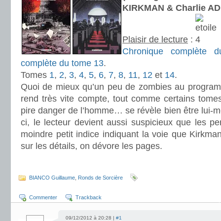
KIRKMAN & Charlie A
Plaisir de lecture
:
Chronique complète 
complète du tome 13
.
Tomes
1
,
2
,
3
,
4
,
5
,
6
,
7
,
8
,
11
,
12
et
14
.
Quoi de mieux qu’un peu de zombies au programm
rend très vite compte, tout comme certains tom
pire danger de l’homme… se révèle bien être lui-m
ci, le lecteur devient aussi suspicieux que les p
moindre petit indice indiquant la voie que Kirkman
sur les détails, on dévore les pages.
.
BIANCO Guillaume
,
Ronds de Sorcière
Commenter
Trackback
09/12/2012 à 20:28 |
#1