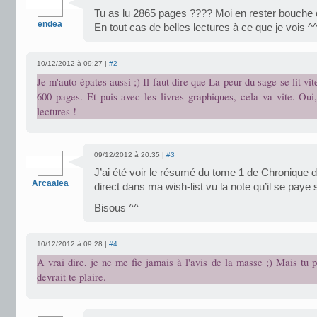
Tu as lu 2865 pages ???? Moi en rester bouche o
endea
En tout cas de belles lectures à ce que je vois ^
10/12/2012 à 09:27 |
#2
Je m'auto épates aussi ;) Il faut dire que La peur du sage se lit vit
600 pages. Et puis avec les livres graphiques, cela va vite. Oui
lectures !
09/12/2012 à 20:35 |
#3
J’ai été voir le résumé du tome 1 de Chronique du 
Arcaalea
direct dans ma wish-list vu la note qu’il se paye su
Bisous ^^
10/12/2012 à 09:28 |
#4
A vrai dire, je ne me fie jamais à l'avis de la masse ;) Mais tu p
devrait te plaire.