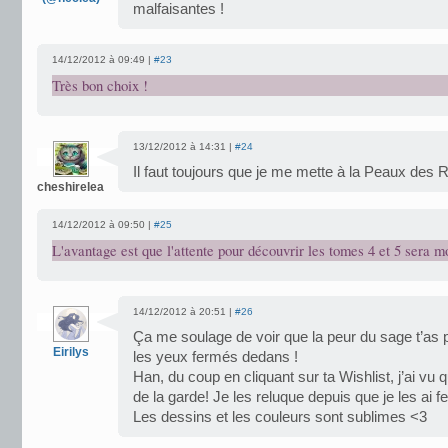
malfaisantes !
14/12/2012 à 09:49 |
#23
Très bon choix !
13/12/2012 à 14:31 |
#24
Il faut toujours que je me mette à la Peaux des 
cheshirelea
14/12/2012 à 09:50 |
#25
L'avantage est que l'attente pour découvrir les tomes 4 et 5 sera m
14/12/2012 à 20:51 |
#26
Ça me soulage de voir que la peur du sage t’as pl
Eirilys
les yeux fermés dedans !
Han, du coup en cliquant sur ta Wishlist, j’ai vu
de la garde! Je les reluque depuis que je les ai 
Les dessins et les couleurs sont sublimes <3