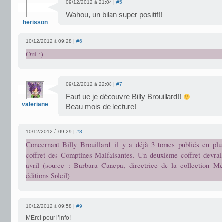
09/12/2012 à 21:04 |
#5
Wahou, un bilan super positif!!
herisson
10/12/2012 à 09:28 |
#6
Oui :)
09/12/2012 à 22:08 |
#7
Faut ue je découvre Billy Brouillard!!
valeriane
Beau mois de lecture!
10/12/2012 à 09:29 |
#8
Concernant Billy Brouillard, il y a déjà 3 tomes publiés en pl
coffret des Comptines Malfaisantes. Un deuxième coffret devrait
avril (source : Barbara Canepa, directrice de la collection 
éditions Soleil)
10/12/2012 à 09:58 |
#9
MErci pour l’info!