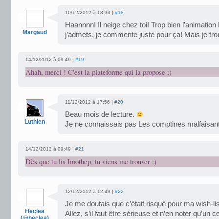
10/12/2012 à 18:33 |
#18
Haannnn! Il neige chez toi! Trop bien l’animation
Margaud
j’admets, je commente juste pour ça! Mais je trou
14/12/2012 à 09:49 |
#19
Ahah, merci ! C'est la plateforme qui la propose ;)
11/12/2012 à 17:56 |
#20
Beau mois de lecture.
Luthien
Je ne connaissais pas Les comptines malfaisant
14/12/2012 à 09:49 |
#21
Dès que tu lis Imothep, tu viens me trouver :)
12/12/2012 à 12:49 |
#22
Je me doutais que c’était risqué pour ma wish-li
Heclea
Allez, s’il faut être sérieuse et n’en noter qu’un
(@heclea)