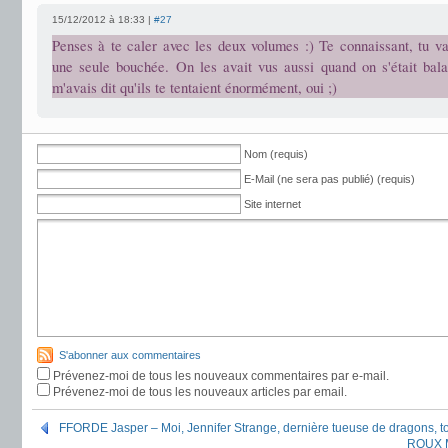
15/12/2012 à 18:33 |
#27
Penses à te caler avec les deux volumes :) Te connaissant, tu v
une seule bouchée. On les avait vus aussi quand on s'était bal
m'avais dit qu'ils te tentaient énormément, oui ;)
Nom (requis)
E-Mail (ne sera pas publié) (requis)
Site internet
S'abonner aux commentaires
Prévenez-moi de tous les nouveaux commentaires par e-mail.
Prévenez-moi de tous les nouveaux articles par email.
FFORDE Jasper – Moi, Jennifer Strange, dernière tueuse de dragons, 
ROUX M