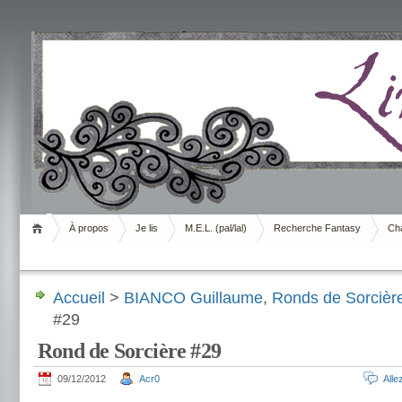
Livrement
À propos
Je lis
M.E.L. (pal/lal)
Recherche Fantasy
Cha
Accueil
>
BIANCO Guillaume
,
Ronds de Sorcièr
#29
Rond de Sorcière #29
09/12/2012
Acr0
All