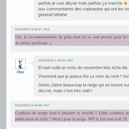
parfois je suis déçue mais parfois ça marche
aux commentaires des copinautes qui ont les 
général héhéhé
14/12/2012 à 09:47 |
#15
Oui, la recommandation de gens dont on se sent proche pour les l
de même meilleure ;)
10/12/2012 à 16:10 |
#16
Et bah voilà un mois de novembre très riche di
Olya
Vivement que je puisse lire Le nom du vent ! Vi
Sinon, j’aime beaucoup la neige qui se trouve su
discret, mais c’est très noël !
14/12/2012 à 09:48 |
#17
Combien de temps faut-il attendre le broché ? Enfin combien d
publication du relié ? Merci pour la neige, WP le fait tout seul :D