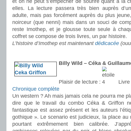
et on ne peut s’empêcher de sourire quant à la c
elles. La lecture passera très bien auprès d’un
adulte, mais pas forcément auprès du plus jeune
noirceur (que nenni) mais dans un souci de com
reste Imothep, et je glousse toute seule à chaqu
coffret se compose de trois livres, un par histoire.
L’histoire d’Imothep est maintenant
dédicacée
(ouu
.
Billy Wild – Céka & Guilla
Plaisir de lecture :
Livre
Chronique complète
Un western ? Ah mais jamais cela ne pourra me plai
dire que le travail du combo Céka & Griffon n
fantastique est assez présent et les auteurs l’é
gothique ». Le scenario est judicieux, la place au 
pourtant extrêmement bien calibrée. J’app