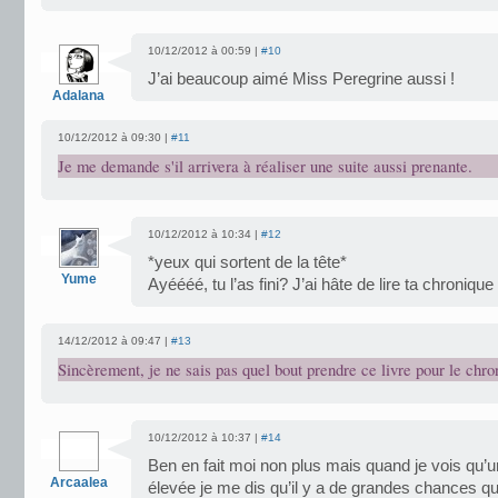
10/12/2012 à 00:59 |
#10
J’ai beaucoup aimé Miss Peregrine aussi !
Adalana
10/12/2012 à 09:30 |
#11
Je me demande s'il arrivera à réaliser une suite aussi prenante.
10/12/2012 à 10:34 |
#12
*yeux qui sortent de la tête*
Yume
Ayéééé, tu l’as fini? J’ai hâte de lire ta chronique
14/12/2012 à 09:47 |
#13
Sincèrement, je ne sais pas quel bout prendre ce livre pour le chro
10/12/2012 à 10:37 |
#14
Ben en fait moi non plus mais quand je vois qu’u
Arcaalea
élevée je me dis qu’il y a de grandes chances q