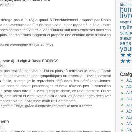
in royal, tome 4) – Robin HOBB
Panthéon
histori
hum
liv
 déroge pas à la règle quant à l’enchantement proposé par Robin
mage
e des aventures de Fitz ne serait-ce que par rapport à la fin du tome
mytho
onnés concernant l’Art et le Vif et l’auteur sait nous emmener dans son
scienc
e plus lent mais sans longueur et propose une certaine dose d’émotion
stea
sans
ait en compagnie d’Olya & Eirilys.
you
★
★★
e, tome 4) – Leigh & David EDDINGS
faut
est pas réalisée sans heurt. J’ai eu plaisir à retrouver le tandem Barak
Catég
jours, les aventures sont sympathiques au niveau du développement
AD
rop facile, comme je le reprochais déjà dans les précédents tomes.
croisons plusieurs personnages et nous n’avons pas la sensation
AD
 je peux vous dire que c’est quelque chose, ce retournement. On se
AL
t) omniscient et c’est avec plaisir de voir les personnages découvrir
AL
rophétie va-t-elle vraiment avoir lieu ? tantantan.
AL
ie d’Eirilys, grâce à laquelle j’ai remis le pied à l’étrier.
AL
AL
OLIVER
AL
aut
An