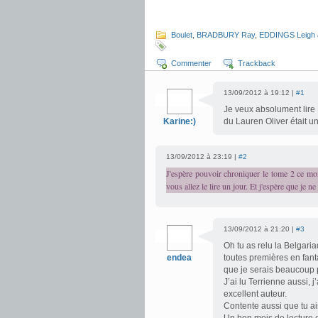
.
.
Boulet
,
BRADBURY Ray
,
EDDINGS Leigh 
Commenter
Trackback
13/09/2012 à 19:12 |
#1
Je veux absolument lire L
Karine:)
du Lauren Oliver était un
13/09/2012 à 23:19 |
#2
J'espère pouvoir chroniquer le tome 2 ce moi
vous allez le lire un jour. Et j'espère que je 
13/09/2012 à 21:20 |
#3
Oh tu as relu la Belgaria
endea
toutes premières en fant
que je serais beaucoup pl
J’ai lu Terrienne aussi,
excellent auteur.
Contente aussi que tu ai