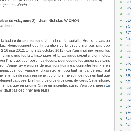
utres écrits de Benedict Taffin qui a su me faire apprécier son style.
BE
pagnie de Hécléa.
BI
BI
BL
 voleur de voix, tome 2) – Jean-Nicholas VACHON
Panthéon
BO
BO
Bou
a lecture du premier tome. J’ai adoré. J’ai surkiffé. Bref, si j’avais pu
BO
 fait. Heureusement que la parution de la trilogie n’a pas pris trop
2 16 mai 2012, tome 3 22 octobre 2012), car j’aurai pu me ronger les
BR
 ». J’aime que les faits historiques et fantastiques soient si bien mêlés,
BR
ur l’intrigue, pour poser les décors, pour décrire les ambiances sans
BR
eur. J’aime vivre auprès de nos trois hommes, connaitre leur vie en
BR
thématique du vampire classieux et pourtant si dangereux soit
nne le temps de nous emmener, qu’on prenne soin de nous en tant que
BR
otalement captivée. Bref, un gros gros gros coup de cœur. Cette trilogie,
BR
je l’embarque en priorité. Si j’ai un incendie, aussi. Mais bon, après
La
BR
Y (faut pas déc*nner non plus)
BR
BR
BR
BR
BU
BU