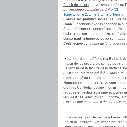
Le poison de la vengeance (L’assass
Plaisir de lecture
:
Livre avec entrée au 
La chronique complète est à lire
ICI
.
Tome 1
,
tome 2
,
tome 3
,
tome 5
,
tome 6
.
Comme les premiers tomes, celui-ci ne
Hobb. J’attendais avec impatience la suit
3 ! J’ai réellement apprécié les détails d
histoire comme jamais. Le livre se révèl
concernant l’intrigue et les personnages.
Cette lecture commune au long cours se f
.
La tour des maléfices (La Belgariad
Plaisir de lecture
:
Livre sympa peu s’en 
La reprise de la lecture de la série ne s’
& Silk, de loin mon préféré. Comme tou
mais leur résolution est un tantinet t
Heureusement, durant le voyage, nous 
d’ennui. Ce’Nedra évolue – enfin ! – et
retrouve en lecteur (presque et totalemen
leur destinée. Allez, plus qu’un tome, la p
Cette lecture commune a été lue en compagn
.
Le dernier jour de ma vie – Lauren 
Plaisir de lecture
:
Livre sympa peu s’en f