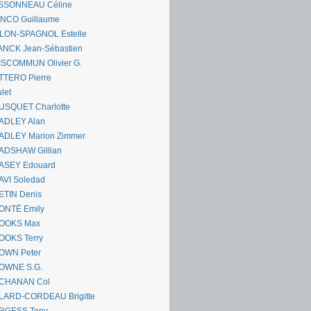
SSONNEAU Céline
ANCO Guillaume
LLON-SPAGNOL Estelle
ANCK Jean-Sébastien
ISCOMMUN Olivier G.
TTERO Pierre
let
USQUET Charlotte
ADLEY Alan
ADLEY Marion Zimmer
ADSHAW Gillian
ASEY Edouard
AVI Soledad
ETIN Denis
ONTË Emily
OOKS Max
OOKS Terry
OWN Peter
OWNE S.G.
CHANAN Col
LARD-CORDEAU Brigitte