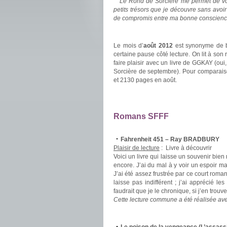
Le Rond de Sorcière me permet de vous
petits trésors que je découvre sans avoi
de compromis entre ma bonne conscience
.
Le mois d’
août 2012
est synonyme de b
certaine pause côté lecture. On lit à son
faire plaisir avec un livre de GGKAY (oui
Sorcière de septembre). Pour comparaiso
et 2130 pages en août.
.
.
Romans SFFF
.
Fahrenheit 451 – Ray BRADBURY
Plaisir de lecture
:
Livre à découvrir
Voici un livre qui laisse un souvenir bien
encore. J’ai du mal à y voir un espoir mai
J’ai été assez frustrée par ce court roman
laisse pas indifférent ; j’ai apprécié le
faudrait que je le chronique, si j’en tr
Cette lecture commune a été réalisée a
.