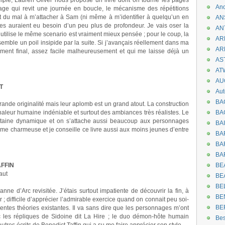
imple, Lauren Oliver nous propose un livre dont on tourne les pages
An
ge qui revit une journée en boucle, le mécanisme des répétitions
t du mal à m’attacher à Sam (ni même à m’identifier à quelqu’un en
AN
es auraient eu besoin d’un peu plus de profondeur. Je vais oser la
AN
utilise le même scenario est vraiment mieux pensée ; pour le coup, la
AR
semble un poil insipide par la suite. Si j’avançais réellement dans ma
AR
uement final, assez facile malheureusement et qui me laisse déjà un
AST
AT
AU
T
Aut
BA
grande originalité mais leur aplomb est un grand atout. La construction
haleur humaine indéniable et surtout des ambiances très réalistes. Le
BA
rtaine dynamique et on s’attache aussi beaucoup aux personnages
BA
plume charmeuse et je conseille ce livre aussi aux moins jeunes d’entre
BA
BAR
BA
AFFIN
BEA
aut
BE
BE
ne d’Arc revisitée. J’étais surtout impatiente de découvrir la fin, à
BE
er ; difficile d’apprécier l’admirable exercice quand on connait peu soi-
BE
rentes théories existantes. Il va sans dire que les personnages m’ont
c les répliques de Sidoine dit La Hire ; le duo démon-hôte humain
Be