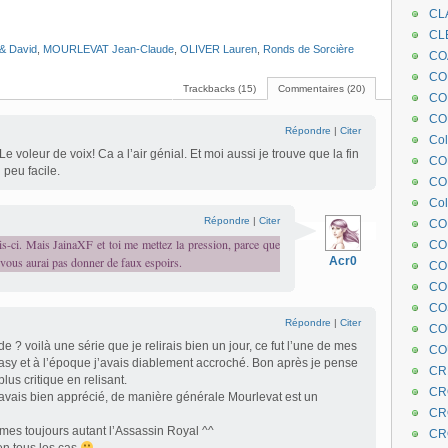
CL
CL
& David
,
MOURLEVAT Jean-Claude
,
OLIVER Lauren
,
Ronds de Sorcière
CO
COE
Trackbacks (15)
Commentaires (20)
CO
COL
Répondre
|
Citer
Col
e voleur de voix! Ca a l’air génial. Et moi aussi je trouve que la fin
CO
 peu facile.
CO
Col
Répondre
|
Citer
CO
s-ci. Mais JainaXF et toi me mettez la pression, parce que
CO
ne vous aurai pas donner de faux espoirs.
Acr0
CO
CO
CO
Répondre
|
Citer
CO
de ? voilà une série que je relirais bien un jour, ce fut l’une de mes
CO
asy et à l’époque j’avais diablement accroché. Bon après je pense
CR
us critique en relisant.
CR
 j’avais bien apprécié, de manière générale Mourlevat est un
CR
mes toujours autant l’Assassin Royal ^^
CR