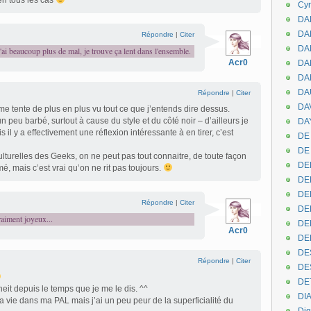
en tous les cas
Cyr
DAB
DA
Répondre
|
Citer
DA
 j'ai beaucoup plus de mal, je trouve ça lent dans l'ensemble.
Acr0
DAN
DA
DA
Répondre
|
Citer
DA
e tente de plus en plus vu tout ce que j’entends dire dessus.
 peu barbé, surtout à cause du style et du côté noir – d’ailleurs je
DAY
 il y a effectivement une réflexion intéressante à en tirer, c’est
DE 
DE
turelles des Geeks, on ne peut pas tout connaitre, de toute façon
DE
mé, mais c’est vrai qu’on ne rit pas toujours.
DE
DE
Répondre
|
Citer
DE
raiment joyeux...
DEN
Acr0
DE
DE
Répondre
|
Citer
DE
DE
nheit depuis le temps que je me le dis. ^^
DI
ma vie dans ma PAL mais j’ai un peu peur de la superficialité du