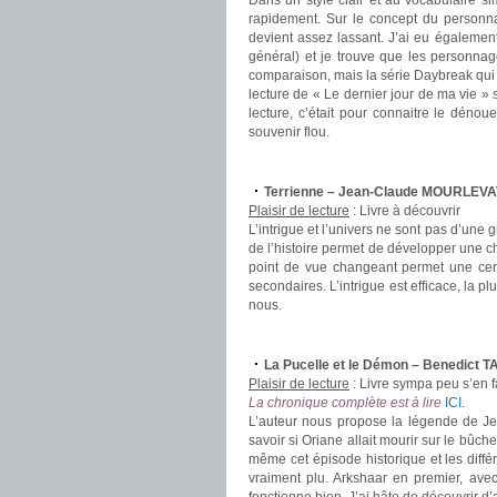
Dans un style clair et au vocabulaire s
rapidement. Sur le concept du personna
devient assez lassant. J’ai eu égalemen
général) et je trouve que les personnag
comparaison, mais la série Daybreak qui 
lecture de « Le dernier jour de ma vie » 
lecture, c’était pour connaitre le déno
souvenir flou.
.
Terrienne – Jean-Claude MOURLEVA
Plaisir de lecture
:
Livre à découvrir
L’intrigue et l’univers ne sont pas d’une 
de l’histoire permet de développer une c
point de vue changeant permet une ce
secondaires. L’intrigue est efficace, la 
nous.
.
La Pucelle et le Démon – Benedict T
Plaisir de lecture
:
Livre sympa peu s’en f
La chronique complète est à lire
ICI
.
L’auteur nous propose la légende de Jean
savoir si Oriane allait mourir sur le bûch
même cet épisode historique et les diffé
vraiment plu. Arkshaar en premier, ave