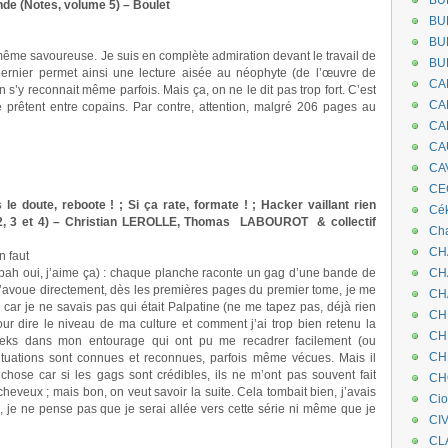
BU
nde (Notes, volume 5) – Boulet
BU
BU
 même savoureuse. Je suis en complète admiration devant le travail de
BU
dernier permet ainsi une lecture aisée au néophyte (de l’œuvre de
CA
n s’y reconnait même parfois. Mais ça, on ne le dit pas trop fort. C’est
CA
 prêtent entre copains. Par contre, attention, malgré 206 pages au
CA
CA
CA
CEC
le doute, reboote ! ; Si ça rate, formate ! ; Hacker vaillant rien
Cé
 2, 3 et 4) – Christian LEROLLE, Thomas LABOUROT & collectif
Cha
CH
n faut
 (bah oui, j’aime ça) : chaque planche raconte un gag d’une bande de
CH
t’avoue directement, dès les premières pages du premier tome, je me
CH
, car je ne savais pas qui était Palpatine (ne me tapez pas, déjà rien
CH
pour dire le niveau de ma culture et comment j’ai trop bien retenu la
CH
eeks dans mon entourage qui ont pu me recadrer facilement (ou
CH
ituations sont connues et reconnues, parfois même vécues. Mais il
se car si les gags sont crédibles, ils ne m’ont pas souvent fait
CH
 cheveux ; mais bon, on veut savoir la suite. Cela tombait bien, j’avais
Ci
je ne pense pas que je serai allée vers cette série ni même que je
CI
CL