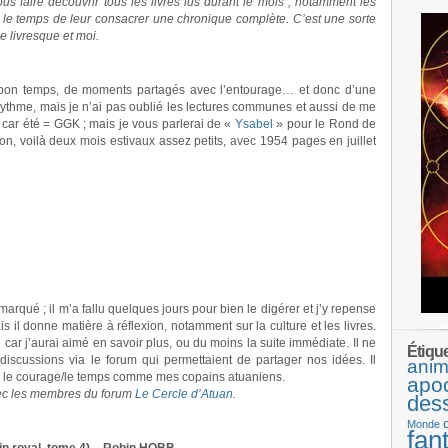
 faire découvrir tous les livres lus durant le mois ; notamment les
r le temps de leur consacrer une chronique complète. C’est une sorte
 livresque et moi.
on temps, de moments partagés avec l’entourage… et donc d’une
 rythme, mais je n’ai pas oublié les lectures communes et aussi de me
, car été = GGK ; mais je vous parlerai de «
Ysabel
» pour le Rond de
n, voilà deux mois estivaux assez petits, avec 1954 pages en juillet
 marqué ; il m’a fallu quelques jours pour bien le digérer et j’y repense
s il donne matière à réflexion, notamment sur la culture et les livres.
 car j’aurai aimé en savoir plus, ou du moins la suite immédiate. Il ne
Étiqu
s discussions via le forum qui permettaient de partager nos idées. Il
anim
ouve le courage/le temps comme mes copains atuaniens.
apo
vec les membres du forum
Le Cercle d’Atuan
.
des
Monde
fan