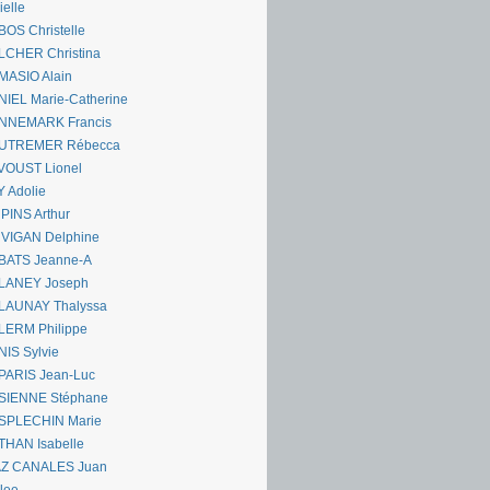
ielle
OS Christelle
LCHER Christina
MASIO Alain
IEL Marie-Catherine
NNEMARK Francis
UTREMER Rébecca
VOUST Lionel
 Adolie
PINS Arthur
 VIGAN Delphine
BATS Jeanne-A
LANEY Joseph
LAUNAY Thalyssa
LERM Philippe
IS Sylvie
PARIS Jean-Luc
SIENNE Stéphane
SPLECHIN Marie
THAN Isabelle
AZ CANALES Juan