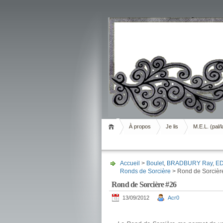
Livrement
À propos
Je lis
M.E.L. (pal/l
Accueil
>
Boulet
,
BRADBURY Ray
,
ED
Ronds de Sorcière
> Rond de Sorcièr
Rond de Sorcière #26
13/09/2012
Acr0
.