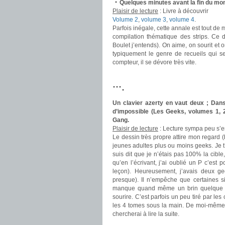
Quelques minutes avant la fin du mo
Plaisir de lecture
:
Livre à découvrir
Volume 2
,
volume 3
,
volume 4
.
Parfois inégale, cette annale est tout de
compilation thématique des strips. Ce 
Boulet j’entends). On aime, on sourit et o
typiquement le genre de recueils qui se
compteur, il se dévore très vite.
.
Un clavier azerty en vaut deux ; Dans 
d’impossible (Les Geeks, volumes 1,
Gang.
Plaisir de lecture
:
Lecture sympa peu s’e
Le dessin très propre attire mon regard
jeunes adultes plus ou moins geeks. Je 
suis dit que je n’étais pas 100% la cible
qu’en l’écrivant, j’ai oublié un P c’est 
leçon). Heureusement, j’avais deux g
presque). Il n’empêche que certaines s
manque quand même un brin quelque cho
sourire. C’est parfois un peu tiré par les
les 4 tomes sous la main. De moi-même, 
chercherai à lire la suite.