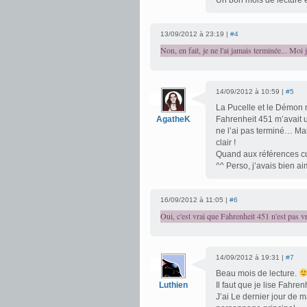
Un bon mois de lecture 
13/09/2012 à 23:19 |
#4
Non, en fait, je ne l'ai jamais terminée... Moi
14/09/2012 à 10:59 |
#5
La Pucelle et le Démon m
AgatheK
Fahrenheit 451 m’avait un
ne l’ai pas terminé… Mais
clair !
Quand aux références cul
^^ Perso, j’avais bien ai
16/09/2012 à 11:05 |
#6
Oui, c'est vrai que Fahrenheit 451 n'est pas v
14/09/2012 à 19:31 |
#7
Beau mois de lecture.
Luthien
Il faut que je lise Fahre
J’ai Le dernier jour de 