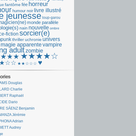
horreur
fantôme
fée
que
our
livre illustré
humour noir
re jeunesse
loup-garou
magicien(ne)
monde parallèle
nouvelle
logie(s)
nain
ombre
sorcier(e)
e-fiction
univers
mpunk
thriller
uchronie
 magie apparente
vampire
ng adult
zombie
★★★★☆
★★★★
♥
★☆☆
★★☆☆☆
ories
AMS Douglas
LARD Charlie
BERT Raphaël
CIDE Dario
IRE SÁENZ Benjamin
MANZA Jérémie
PHONA Adrian
WETT Audrey
ge