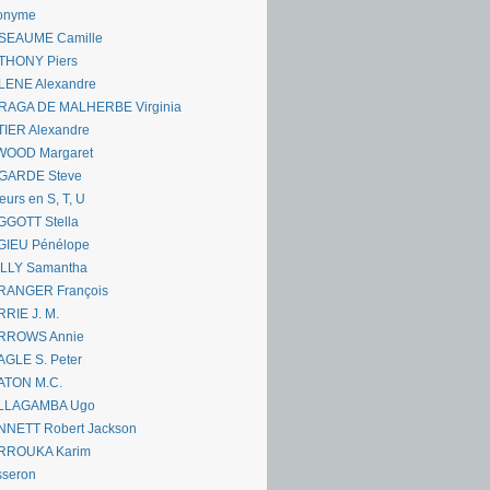
onyme
SEAUME Camille
THONY Piers
LENE Alexandre
RAGA DE MALHERBE Virginia
IER Alexandre
WOOD Margaret
GARDE Steve
eurs en S, T, U
GGOTT Stella
GIEU Pénélope
ILLY Samantha
RANGER François
RIE J. M.
RROWS Annie
GLE S. Peter
ATON M.C.
LLAGAMBA Ugo
NNETT Robert Jackson
RROUKA Karim
sseron