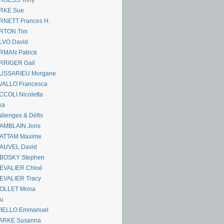
RGESS Tony
RKE Sue
RNETT Frances H.
RTON Tim
LVO David
RMAN Patrick
RRIGER Gail
USSARIEU Morgane
VALLO Francesca
COLI Nicoletta
ka
llenges & Défis
AMBLAIN Joris
ATTAM Maxime
AUVEL David
BOSKY Stephen
EVALIER Chloé
EVALIER Tracy
OLLET Mona
ou
VIELLO Emmanuel
ARKE Susanna