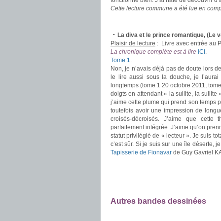
fonctionne bien. J’ai hâte de découvrir d’a
Cette lecture commune a été lue en com
.
La diva et le prince romantique, (Le
Plaisir de lecture
:
Livre avec entrée au 
La chronique complète est à lire
ICI
.
Tome 1
.
Non, je n’avais déjà pas de doute lors de l
le lire aussi sous la douche, je l’aurai
longtemps (tome 1 20 octobre 2011, tome 
doigts en attendant « la suiiite, la suiiite
j’aime cette plume qui prend son temps po
toutefois avoir une impression de longu
croisés-décroisés. J’aime que cette 
parfaitement intégrée. J’aime qu’on pre
statut privilégié de « lecteur ». Je suis t
c’est sûr. Si je suis sur une île déserte, 
Tapisserie de Fionavar
de Guy Gavriel KA
.
.
.
Autres bandes dessinées
.