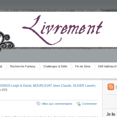
al)
Recherche Fantasy
Challenges & Défis
Fin de Série
Défi Valériacr0
DINGS Leigh & David
,
MOURLEVAT Jean-Claude
,
OLIVER Lauren
,
e #26
Allez aux commentaires
Commenter
Je lis