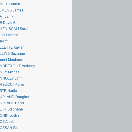
AVEL Fabien
EMENS James
AT Janik
 David B.
HEN-SCALI Sarah
IN Fabrice
lectif
LLETTE Xavier
LLINS Suzanne
onel Moutarde
MBREXELLE Anthony
NEY Michael
NNOLLY John
RBUCCI Pierre
STE Nadia
UPLAND Douglas
URTADE Henri
ETY Stéphane
ONIN Justin
OS Anaïs
OSSAN Sarah