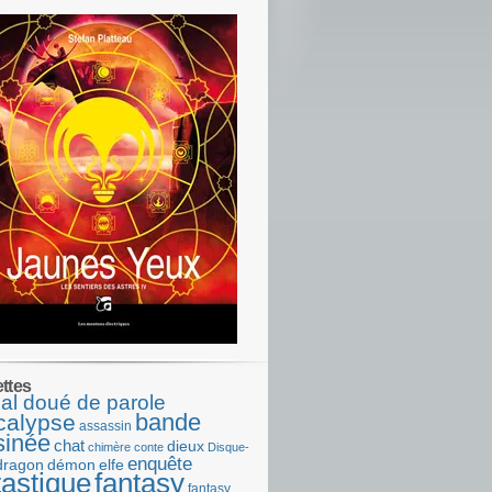
ettes
al doué de parole
bande
calypse
assassin
sinée
chat
dieux
chimère
conte
Disque-
enquête
dragon
démon
elfe
tastique
fantasy
fantasy