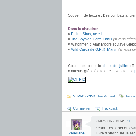
.
Souvenir de lecture
: Des combats ancie
.
Dans le chaudron :
¤
Rising Stars, acte I
¤
The Boys de Garth Ennis
(si vous détes
¤ Watchmen d’Alan Moore et Dave Gibb
¤
Wild Cards de G.R.R. Martin
(si vous p
.
Cette lecture est le
choix de juillet
effe
d’ailleurs grâce à elle que j’avais relu le
.
STRACZYNSKI Joe Michael
bande 
Commenter
Trackback
21/07/2015 à 19:52 |
#1
Yeah! T’es super en avan
valeriane
Livre fantastique! Je sen