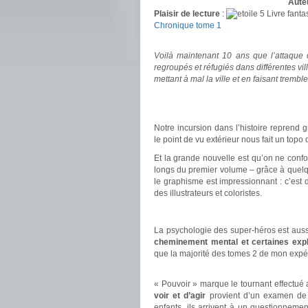
Aute
Plaisir de lecture
:
Livre fanta
Chronique tome 1
.
Voilà maintenant 10 ans que l’attaque 
regroupés et réfugiés dans différentes vi
mettant à mal la ville et en faisant trembl
.
.
Notre incursion dans l’histoire reprend gr
le point de vu extérieur nous fait un topo
Et la grande nouvelle est qu’on ne co
longs du premier volume – grâce à quelque
le graphisme est impressionnant : c’est 
des illustrateurs et coloristes.
.
La psychologie des super-héros est aussi
cheminement mental et certaines expl
que la majorité des tomes 2 de mon expér
.
« Pouvoir » marque le tournant effectué
voir et d’agir
provient d’un examen de 
enfants, ils arrivent à un questionnement