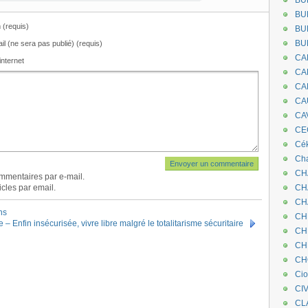
BU
BU
(requis)
BU
BU
il (ne sera pas publié) (requis)
CA
internet
CA
CA
CA
CA
CEC
Cé
Cha
CH
mmentaires par e-mail.
cles par email.
CH
CH
ns
CH
 Enfin insécurisée, vivre libre malgré le totalitarisme sécuritaire
CH
CH
CH
Ci
CI
CL