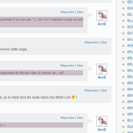
BE
BI
Répondre
|
Citer
BI
pourtant il n'a pas plu ! ;) Ah c'est vraiment sympa en tout
BL
Acr0
BO
BO
Bou
Répondre
|
Citer
BO
couvre cette saga…
BR
BR
BR
Répondre
|
Citer
BR
changement de dessins dans le dernier arc, snif.
BR
Acr0
BR
BR
Répondre
|
Citer
BR
que, je le mets tout de suite dans ma Wish-List
!
BR
BR
BR
Répondre
|
Citer
BU
s :)
BU
Acr0