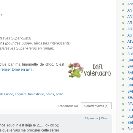
An
AN
ns
AN
AR
AR
AST
tez les Super-Slips)
AT
ons
(pour des Super-Héros très intéressants)
AU
référez les Super-Héros en roman)
Aut
BA
ctué par ma binômette de choc. C’est
BA
premier tome
en avril
.
BA
BA
BAR
BA
dessinée
,
enquête
,
fantastique
,
héros
,
polar
BEA
BE
Trackbacks (4)
Commentaires (6)
BE
BE
Répondre
|
Citer
BE
ce! (quoi n est déjà le 21… ok ok :-))
Be
s que je vais me procurer cette série!