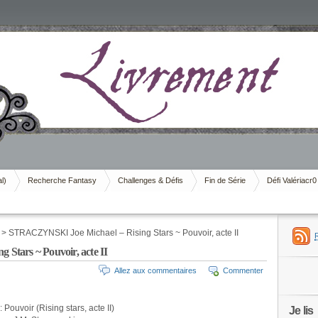
al)
Recherche Fantasy
Challenges & Défis
Fin de Série
Défi Valériacr0
> STRACZYNSKI Joe Michael – Rising Stars ~ Pouvoir, acte II
tars ~ Pouvoir, acte II
Allez aux commentaires
Commenter
: Pouvoir (Rising stars, acte II)
Je lis