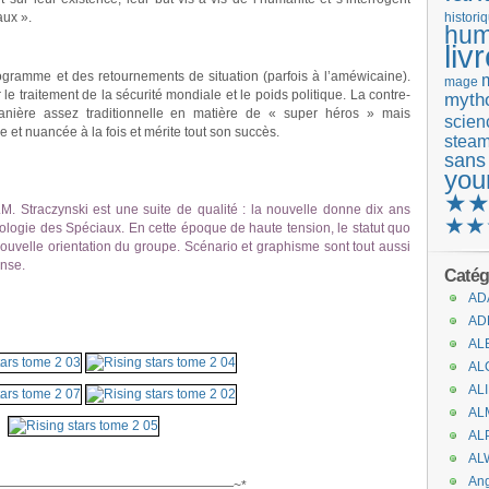
aux ».
histori
hum
liv
gramme et des retournements de situation (parfois à l’améwicaine).
mage
e traitement de la sécurité mondiale et le poids politique. La contre-
mytho
nière assez traditionnelle en matière de « super héros » mais
scienc
se et nuancée à la fois et mérite tout son succès.
stea
sans
you
★
. Straczynski est une suite de qualité : la nouvelle donne dix ans
★★
hologie des Spéciaux. En cette époque de haute tension, le statut quo
nouvelle orientation du groupe. Scénario et graphisme sont tout aussi
tense.
Catég
AD
AD
AL
AL
AL
AL
AL
.
AL
An
——————————————————~*