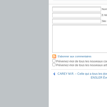
Nom 
E-Ma
Site 
S'abonner aux commentaires
Prévenez-moi de tous les nouveaux co
Prévenez-moi de tous les nouveaux arti
CAREY M.R. – Celle qui a tous les do
ENSLER Ève –