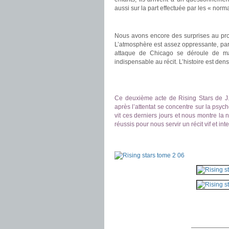
aussi sur la part effectuée par les « norm
.
Nous avons encore des surprises au pro
L’atmosphère est assez oppressante, par l
attaque de Chicago se déroule de ma
indispensable au récit. L’histoire est den
.
.
Ce deuxième acte de Rising Stars de J.M
après l’attentat se concentre sur la psyc
vit ces derniers jours et nous montre la 
réussis pour nous servir un récit vif et in
.
.
——————