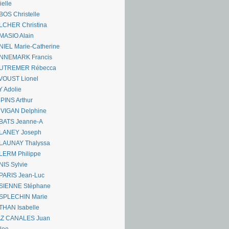
ielle
OS Christelle
LCHER Christina
MASIO Alain
IEL Marie-Catherine
NNEMARK Francis
UTREMER Rébecca
VOUST Lionel
 Adolie
PINS Arthur
 VIGAN Delphine
BATS Jeanne-A
LANEY Joseph
LAUNAY Thalyssa
LERM Philippe
IS Sylvie
PARIS Jean-Luc
SIENNE Stéphane
SPLECHIN Marie
THAN Isabelle
AZ CANALES Juan