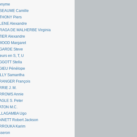
onyme
SEAUME Camille
THONY Piers
LENE Alexandre
RAGA DE MALHERBE Virginia
IER Alexandre
WOOD Margaret
GARDE Steve
eurs en S, T, U
GGOTT Stella
GIEU Pénélope
ILLY Samantha
RANGER François
RIE J. M.
RROWS Annie
GLE S. Peter
ATON M.C.
LLAGAMBA Ugo
NNETT Robert Jackson
RROUKA Karim
sseron