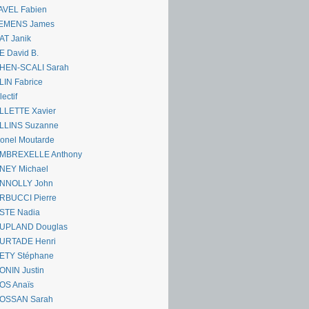
AVEL Fabien
EMENS James
AT Janik
 David B.
HEN-SCALI Sarah
IN Fabrice
lectif
LLETTE Xavier
LLINS Suzanne
onel Moutarde
MBREXELLE Anthony
NEY Michael
NNOLLY John
RBUCCI Pierre
STE Nadia
UPLAND Douglas
URTADE Henri
ETY Stéphane
ONIN Justin
OS Anaïs
OSSAN Sarah