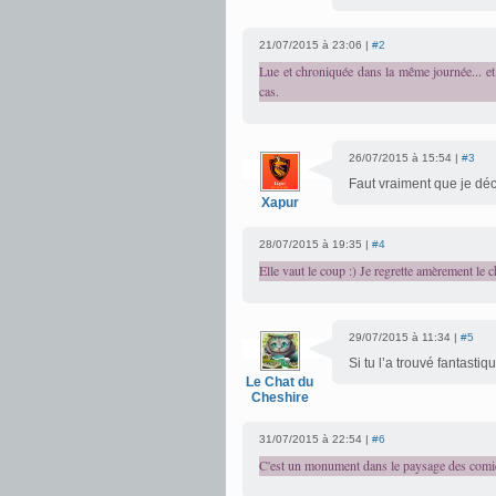
21/07/2015 à 23:06 |
#2
Lue et chroniquée dans la même journée... et 
cas.
26/07/2015 à 15:54 |
#3
Faut vraiment que je dé
Xapur
28/07/2015 à 19:35 |
#4
Elle vaut le coup :) Je regrette amèrement le 
29/07/2015 à 11:34 |
#5
Si tu l’a trouvé fantasti
Le Chat du
Cheshire
31/07/2015 à 22:54 |
#6
C'est un monument dans le paysage des comic