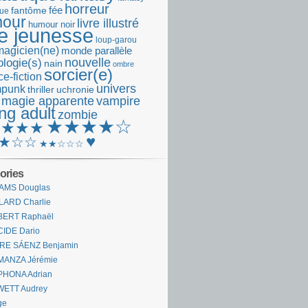
horreur
fantôme
fée
que
our
livre illustré
humour noir
re jeunesse
loup-garou
magicien(ne)
monde parallèle
nouvelle
logie(s)
nain
ombre
sorcier(e)
e-fiction
univers
mpunk
thriller
uchronie
 magie apparente
vampire
ng adult
zombie
★★★★☆
★★★★
♥
★☆☆
★★☆☆☆
ories
AMS Douglas
LARD Charlie
BERT Raphaël
CIDE Dario
IRE SÁENZ Benjamin
MANZA Jérémie
PHONA Adrian
WETT Audrey
ge