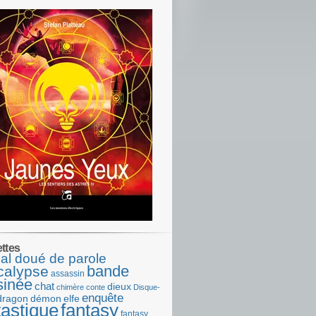
ettes
al doué de parole
bande
calypse
assassin
sinée
chat
dieux
chimère
conte
Disque-
enquête
dragon
démon
elfe
tastique
fantasy
fantasy