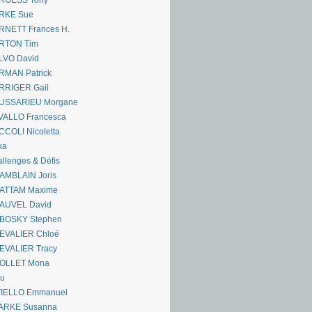
RGESS Tony
RKE Sue
RNETT Frances H.
RTON Tim
LVO David
RMAN Patrick
RRIGER Gail
USSARIEU Morgane
VALLO Francesca
COLI Nicoletta
ka
llenges & Défis
AMBLAIN Joris
ATTAM Maxime
AUVEL David
BOSKY Stephen
EVALIER Chloé
EVALIER Tracy
OLLET Mona
ou
VIELLO Emmanuel
ARKE Susanna