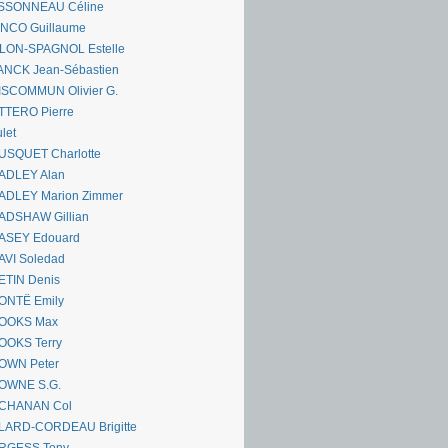
SSONNEAU Céline
ANCO Guillaume
LLON-SPAGNOL Estelle
ANCK Jean-Sébastien
ISCOMMUN Olivier G.
TTERO Pierre
let
USQUET Charlotte
ADLEY Alan
ADLEY Marion Zimmer
ADSHAW Gillian
ASEY Edouard
AVI Soledad
ETIN Denis
ONTË Emily
OOKS Max
OOKS Terry
OWN Peter
OWNE S.G.
CHANAN Col
LARD-CORDEAU Brigitte