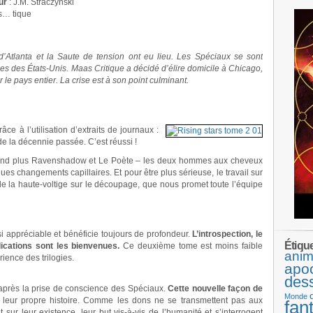
ur
: J.M. Straczynski
s… tique
d’Atlanta et la Saute de tension ont eu lieu. Les Spéciaux se sont
lles des États-Unis. Maas Critique a décidé d’élire domicile à Chicago,
er le pays entier. La crise est à son point culminant.
âce à l’utilisation d’extraits de journaux :
 de la décennie passée. C’est réussi !
nfond plus Ravenshadow et Le Poète – les deux hommes aux cheveux
s changements capillaires. Et pour être plus sérieuse, le travail sur
de la haute-voltige sur le découpage, que nous promet toute l’équipe
 appréciable et bénéficie toujours de profondeur.
L’introspection, le
Étiqu
ications sont les bienvenues.
Ce deuxième tome est moins faible
anim
ience des trilogies.
apo
des
 après la prise de conscience des Spéciaux.
Cette nouvelle façon de
Monde
leur propre histoire. Comme les dons ne se transmettent pas aux
fan
 sur leur existence, leur but vis-à-vis de l’humanité et s’interrogent