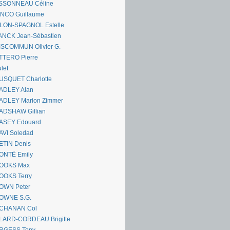
SSONNEAU Céline
ANCO Guillaume
LLON-SPAGNOL Estelle
ANCK Jean-Sébastien
ISCOMMUN Olivier G.
TTERO Pierre
let
USQUET Charlotte
ADLEY Alan
ADLEY Marion Zimmer
ADSHAW Gillian
ASEY Edouard
AVI Soledad
ETIN Denis
ONTË Emily
OOKS Max
OOKS Terry
OWN Peter
OWNE S.G.
CHANAN Col
LARD-CORDEAU Brigitte