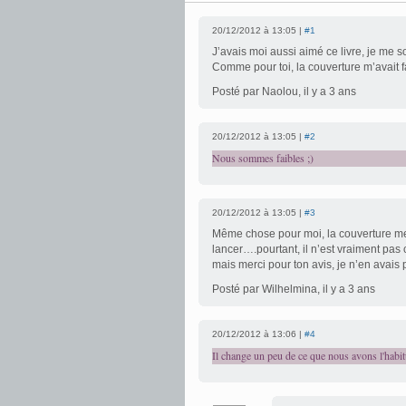
20/12/2012 à 13:05 |
#1
J’avais moi aussi aimé ce livre, je me s
Comme pour toi, la couverture m’avait f
Posté par Naolou, il y a 3 ans
20/12/2012 à 13:05 |
#2
Nous sommes faibles ;)
20/12/2012 à 13:05 |
#3
Même chose pour moi, la couverture me 
lancer….pourtant, il n’est vraiment pas c
mais merci pour ton avis, je n’en avais 
Posté par Wilhelmina, il y a 3 ans
20/12/2012 à 13:06 |
#4
Il change un peu de ce que nous avons l'habitu