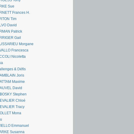
RGESS Tony
RKE Sue
RNETT Frances H.
RTON Tim
LVO David
RMAN Patrick
RRIGER Gail
USSARIEU Morgane
VALLO Francesca
COLI Nicoletta
ka
llenges & Défis
AMBLAIN Joris
ATTAM Maxime
AUVEL David
BOSKY Stephen
EVALIER Chloé
EVALIER Tracy
OLLET Mona
ou
VIELLO Emmanuel
ARKE Susanna