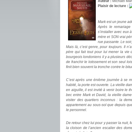
Auteur :
Michael Mar
Plaisir de lecture :
.
Mark est un jeune ado
Après le remariage 
s’installer avec eux à
mère et SON vrai père 
rue passante. Le soir
Mais là, c’est genre, pour toujours. Il 
père qui fait tout pour lui mener la vie 
bourgeois londoniens il y a plusieurs déce
de franchir le lotissement et son seul loi
finit bien souvent la tronche contre le bit
.
C’est après une énième journée à se m
habité, la porte est ouverte. La vieille 
en aiguille, il est invité à venir boire l
bec entre Mark et David, la vieille dame s
visiter des quartiers inconnus : la de
appartement au sous-sol que depuis quelq
le personnel.
.
De retour chez lui pour y passer la nuit
la cloison de l’ancien escalier des do