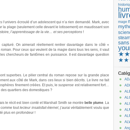
histori
hum
liv
mage
ns l’univers écroulé d’un adolescent qui n’a rien demandé. Mark, avec
mytho
ur la plage (seulement celle devant le lotissement) en maudissant son
scienc
stoire,
l’apprentissage de la vie… et ses perceptions
!
stea
sans
 capturé. On aimerait réellement rentrer davantage dans le côté «
you
u roman. Pour ceux qui veulent de la magie dans tous les sens, il vaut
★
s chercheurs de fantômes en puissance. Il est davantage question
★★
Catég
sont superbes. Le pilier central du roman repose sur la grande place
AD
ement aux côté de Mark, dans ces lieux si bien décrits. Le livre ne fait
osphères finement créées. Et puis, le
suspense
est relativement fort…
AD
rte des quartiers des domestiques ?
AL
AL
ais le récit est bien conté et Marshall Smith se montre
belle plume
. La
AL
t comme tout
lecteur insatisfait éternel
, j’aurai véritablement voulu que
AL
rdé plus en profondeur !
AL
AL
An