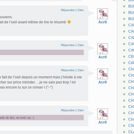
BU
BU
Répondre
|
Citer
BU
ouviens.
BU
ait de l’oeil avant même de lire le résumé
Acr0
CA
CA
CA
CA
Répondre
|
Citer
CA
CEC
Acr0
Cé
Cha
Répondre
|
Citer
CH
fait de l’oeil depuis un moment mais j’hésite à me
CH
her sur price minister….je ne sais pas trop ! lol
Acr0
pas encore lu sur ce roman ! (^-^)
CH
CH
CH
CH
Répondre
|
Citer
CH
de de lire, en tout cas :)
Ci
Acr0
CI
CL