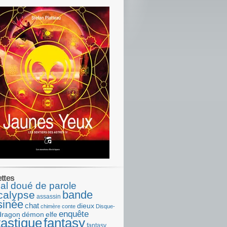
ettes
al doué de parole
bande
calypse
assassin
sinée
chat
dieux
chimère
conte
Disque-
enquête
dragon
démon
elfe
tastique
fantasy
fantasy