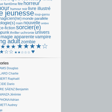
horreur
fantôme
fée
que
our
livre illustré
humour noir
re jeunesse
loup-garou
magicien(ne)
monde parallèle
nouvelle
logie(s)
nain
ombre
sorcier(e)
e-fiction
univers
mpunk
thriller
uchronie
 magie apparente
vampire
ng adult
zombie
★★★★☆
★★★★
♥
★☆☆
★★☆☆☆
ories
AMS Douglas
LARD Charlie
BERT Raphaël
CIDE Dario
IRE SÁENZ Benjamin
MANZA Jérémie
PHONA Adrian
WETT Audrey
ge