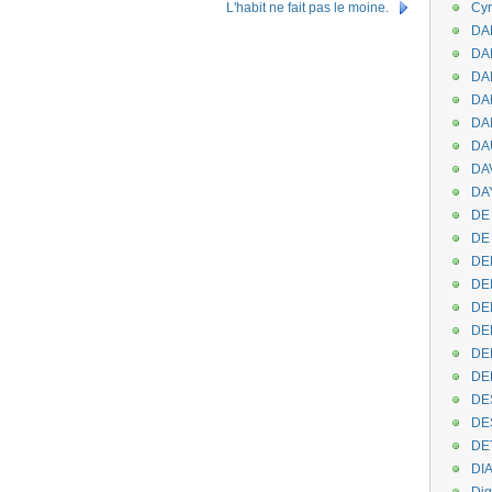
L'habit ne fait pas le moine.
Cyr
DAB
DA
DA
DAN
DA
DA
DA
DAY
DE 
DE
DE
DE
DE
DE
DEN
DE
DE
DE
DE
DI