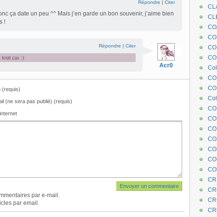
Répondre
|
Citer
CL
 donc ça date un peu ^^ Mais j’en garde un bon souvenir, j’aime bien
CL
s !
CO
COE
Répondre
|
Citer
CO
tout cas :)
COL
Acr0
Col
CO
CO
(requis)
Col
il (ne sera pas publié) (requis)
CO
internet
CO
CO
CO
CO
CO
CO
CR
CR
mmentaires par e-mail.
CR
cles par email.
CR