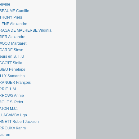
onyme
SEAUME Camille
THONY Piers
LENE Alexandre
RAGA DE MALHERBE Virginia
IER Alexandre
WOOD Margaret
GARDE Steve
eurs en S, T, U
GGOTT Stella
GIEU Pénélope
ILLY Samantha
RANGER François
RIE J. M.
RROWS Annie
GLE S. Peter
ATON M.C.
LLAGAMBA Ugo
NNETT Robert Jackson
RROUKA Karim
sseron