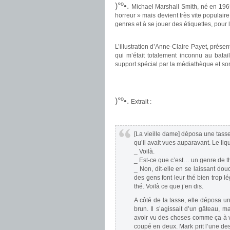
)°º•.
Michael Marshall Smith, né en 1965 
horreur » mais devient très vite populair
genres et à se jouer des étiquettes, pour
.
L’illustration d’Anne-Claire Payet, présen
qui m’était totalement inconnu au batai
support spécial par la médiathèque et son 
.
.
)°º•.
Extrait :
.
[La vieille dame] déposa une tasse
qu’il avait vues auparavant. Le li
_ Voilà.
_ Est-ce que c’est… un genre de t
_ Non, dit-elle en se laissant dou
des gens font leur thé bien trop l
thé. Voilà ce que j’en dis.
A côté de la tasse, elle déposa un
brun. Il s’agissait d’un gâteau, m
avoir vu des choses comme ça à 
coupé en deux. Mark prit l’une des 