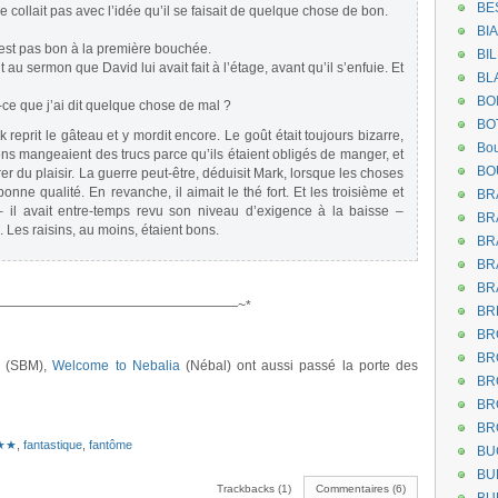
BE
 ne collait pas avec l’idée qu’il se faisait de quelque chose de bon.
BI
n’est pas bon à la première bouchée.
BI
 sermon que David lui avait fait à l’étage, avant qu’il s’enfuie. Et
BL
BO
st-ce que j’ai dit quelque chose de mal ?
BO
 reprit le gâteau et y mordit encore. Le goût était toujours bizarre,
Bou
s mangeaient des trucs parce qu’ils étaient obligés de manger, et
BO
rer du plaisir. La guerre peut-être, déduisit Mark, lorsque les choses
nne qualité. En revanche, il aimait le thé fort. Et les troisième et
BR
il avait entre-temps revu son niveau d’exigence à la baisse –
BR
 Les raisins, au moins, étaient bons.
BR
BR
BR
——————————————————~*
BR
BR
BR
(SBM),
Welcome to Nebalia
(Nébal) ont aussi passé la porte des
BR
BR
BR
★★
,
fantastique
,
fantôme
BU
BU
Trackbacks (1)
Commentaires (6)