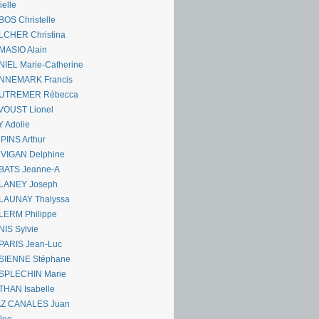
ielle
OS Christelle
LCHER Christina
MASIO Alain
IEL Marie-Catherine
NNEMARK Francis
UTREMER Rébecca
VOUST Lionel
 Adolie
PINS Arthur
 VIGAN Delphine
BATS Jeanne-A
LANEY Joseph
LAUNAY Thalyssa
LERM Philippe
IS Sylvie
PARIS Jean-Luc
SIENNE Stéphane
SPLECHIN Marie
THAN Isabelle
AZ CANALES Juan