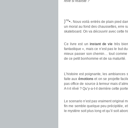
rêve si réaliste ?
.
.
)°º•.
Nous voilà entrés de plain pied da
un moral au fond des chaussettes, erre s
skateboard. On va découvrir avec cette hi
.
Ce livre est un
instant de vie
très bien
fantastique », mais ce n’est pas le but d
mieux passer son chemin… tout comme le
de ce petit bonhomme et de sa maturité.
.
L’histoire est poignante, les ambiances 
faite aux
émotions
et on se projette facil
pas office de source à terreur mais d’atm
A-t-il rêvé ? Qu’y-a-t-il derrière cette po
.
Le scenario n’est pas vraiment original m
fin me semble quelque peu précipitée, e
le mystère soit plus long et qu’il soit abo
.
.