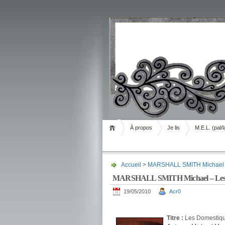
Livrement
À propos
Je lis
M.E.L. (pal/l
Accueil
>
MARSHALL SMITH Michael
MARSHALL SMITH Michael – Les 
19/05/2010
Acr0
.
Titre :
Les Domestiq