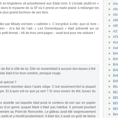
en Angleterre vit actuellement aux Etats-Unis. Il s’éclate plutôt en «
An
e dans le royaume de la SF où il prend un malin plaisir à mélanger les
AN
 le plus grand bonheur de ses fans.
AN
AR
tée par Milady est bien « calibrée ». C’est grâce à elle, que ce livre –
AR
llon – m’a fait de l’œil. « Les Domestiques » était présenté sur un
AST
petit format – A6 de trois cent pages – avait tout pour me séduire !
AT
AU
Aut
BA
BA
BA
 de thé à côté de lui. Elle ne ressemblait à aucune des tasses à thé
BA
quide était d’un brun sombre, presque rouge.
BAR
BA
hé spécial ?
cement retomber dans l’autre siège. C’est seulement fort la plupart
BEA
éger. Et à quoi est-ce que ça sert ? Si vous voulez du thé, buvez du
BE
BE
e assiette sur laquelle était posé le contenu de son sac en papier
BE
ais d’un genre auquel Mark n’était pas habitué. Il pensait pourtant
BE
vendre au Point de Rencontre. Le gâteau avait été soigneusement
Be
parts et y mordit prudemment. Il était dur, il avait un goût de farine