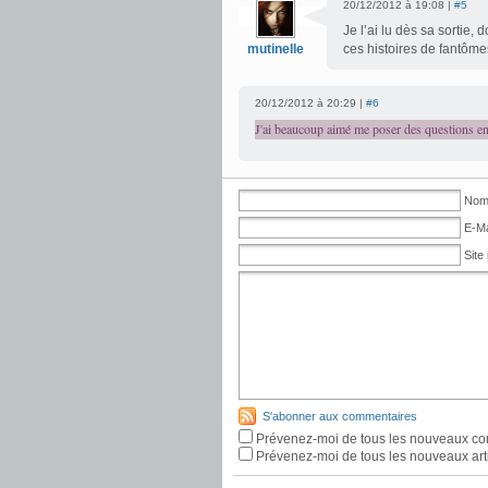
20/12/2012 à 19:08 |
#5
Je l’ai lu dès sa sortie,
mutinelle
ces histoires de fantôme
20/12/2012 à 20:29 |
#6
J'ai beaucoup aimé me poser des questions en 
Nom 
E-Ma
Site 
S'abonner aux commentaires
Prévenez-moi de tous les nouveaux co
Prévenez-moi de tous les nouveaux arti