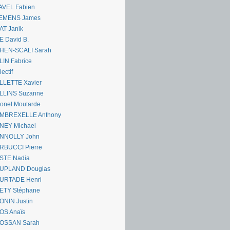
AVEL Fabien
EMENS James
AT Janik
 David B.
HEN-SCALI Sarah
IN Fabrice
lectif
LLETTE Xavier
LLINS Suzanne
onel Moutarde
MBREXELLE Anthony
NEY Michael
NNOLLY John
RBUCCI Pierre
STE Nadia
UPLAND Douglas
URTADE Henri
ETY Stéphane
ONIN Justin
OS Anaïs
OSSAN Sarah