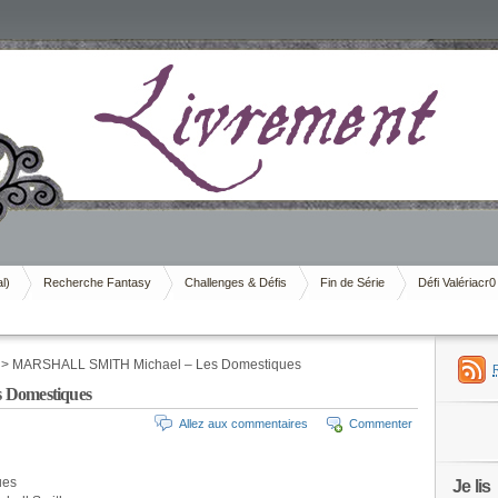
al)
Recherche Fantasy
Challenges & Défis
Fin de Série
Défi Valériacr0
> MARSHALL SMITH Michael – Les Domestiques
Domestiques
Allez aux commentaires
Commenter
ues
Je lis