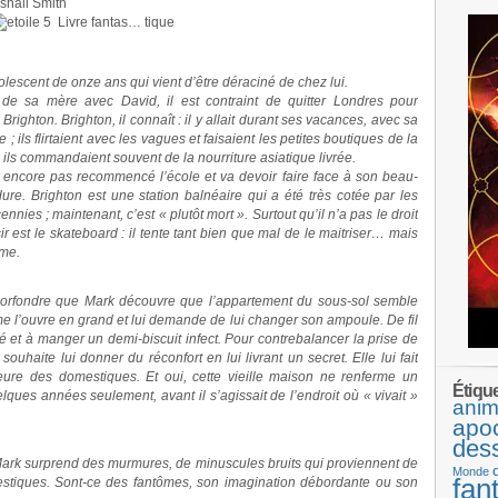
shall Smith
Livre fantas… tique
lescent de onze ans qui vient d’être déraciné de chez lui.
de sa mère avec David, il est contraint de quitter Londres pour
 Brighton. Brighton, il connaît : il y allait durant ses vacances, avec sa
; ils flirtaient avec les vagues et faisaient les petites boutiques de la
, ils commandaient souvent de la nourriture asiatique livrée.
n’a encore pas recommencé l’école et va devoir faire face à son beau-
dure. Brighton est une station balnéaire qui a été très cotée par les
nnies ; maintenant, c’est « plutôt mort ». Surtout qu’il n’a pas le droit
sir est le skateboard : il tente tant bien que mal de le maitriser… mais
ume.
orfondre que Mark découvre que l’appartement du sous-sol semble
dame l’ouvre en grand et lui demande de lui changer son ampoule. De fil
e thé et à manger un demi-biscuit infect. Pour contrebalancer la prise de
ouhaite lui donner du réconfort en lui livrant un secret. Elle lui fait
meure des domestiques. Et oui, cette vieille maison ne renferme un
Étiqu
ues années seulement, avant il s’agissait de l’endroit où « vivait »
anim
apo
des
, Mark surprend des murmures, de minuscules bruits qui proviennent de
Monde
fan
mestiques. Sont-ce des fantômes, son imagination débordante ou son