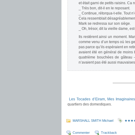
et était garni de petits raisins. Ca
_ Très bon, dit-il en le reposant.
_ Continue, rétorqua-t-elle. Tout 
Cela ressemblait désagréablement au
Mark se redressa sur son siège.
_ Oh, trésor, dit la vieille dame, e
Ils restèrent ainsi un moment. Mark
comme venu d’un temps où les gen
pas parce qu’ils espéraient en reti
avaient été en général de moins bo
quatrième bouchées de gâteau – 
n’avaient pas été aussi mauvaises.
.
——————
.
Les Tocades d’Eiram
,
Mes Imaginaires
quartiers des domestiques.
.
MARSHALL SMITH Michael
★★★
Commenter
Trackback