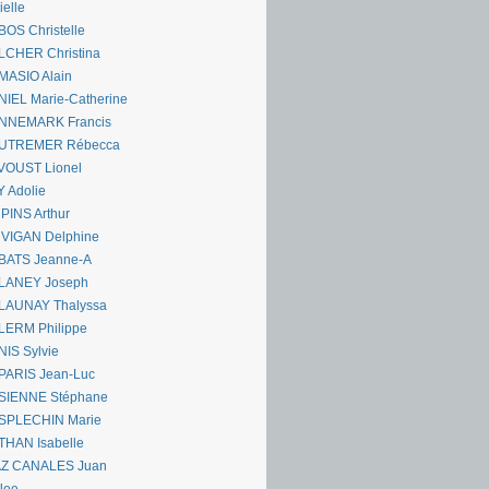
ielle
OS Christelle
LCHER Christina
MASIO Alain
IEL Marie-Catherine
NNEMARK Francis
UTREMER Rébecca
VOUST Lionel
 Adolie
PINS Arthur
 VIGAN Delphine
BATS Jeanne-A
LANEY Joseph
LAUNAY Thalyssa
LERM Philippe
IS Sylvie
PARIS Jean-Luc
SIENNE Stéphane
SPLECHIN Marie
THAN Isabelle
AZ CANALES Juan