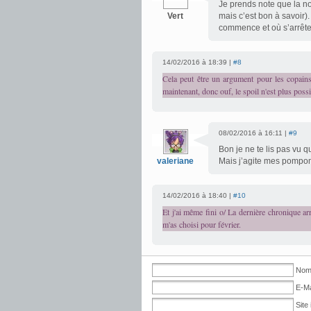
Je prends note que la n
Vert
mais c’est bon à savoir)
commence et où s’arrête c
14/02/2016 à 18:39 |
#8
Cela peut être un argument pour les copains q
maintenant, donc ouf, le spoil n'est plus possi
08/02/2016 à 16:11 |
#9
Bon je ne te lis pas vu q
valeriane
Mais j’agite mes pompoms
14/02/2016 à 18:40 |
#10
Et j'ai même fini o/ La dernière chronique arr
m'as choisi pour février.
Nom 
E-Ma
Site 