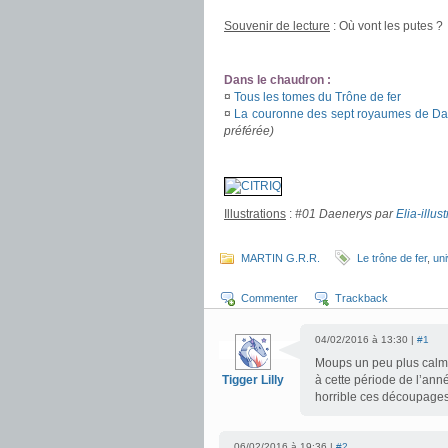
Souvenir de lecture
: Où vont les putes ?
.
Dans le chaudron :
¤
Tous les tomes du Trône de fer
¤
La couronne des sept royaumes de Da
préférée)
.
Illustrations
:
#01 Daenerys par
Elia-illus
.
MARTIN G.R.R.
Le trône de fer
,
un
Commenter
Trackback
04/02/2016 à 13:30 |
#1
Moups un peu plus calme
Tigger Lilly
à cette période de l’anné
horrible ces découpage
06/02/2016 à 19:36 |
#2