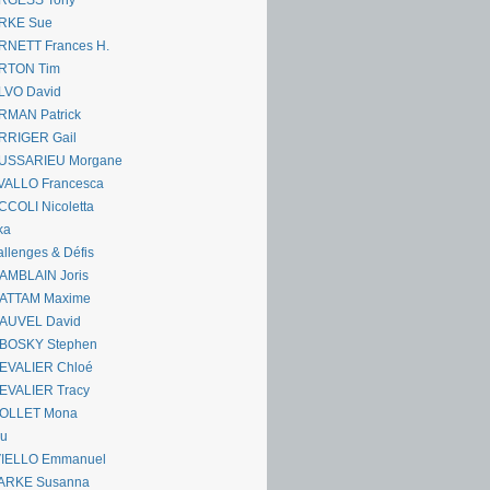
RGESS Tony
RKE Sue
RNETT Frances H.
RTON Tim
LVO David
RMAN Patrick
RRIGER Gail
USSARIEU Morgane
VALLO Francesca
COLI Nicoletta
ka
llenges & Défis
AMBLAIN Joris
ATTAM Maxime
AUVEL David
BOSKY Stephen
EVALIER Chloé
EVALIER Tracy
OLLET Mona
ou
VIELLO Emmanuel
ARKE Susanna