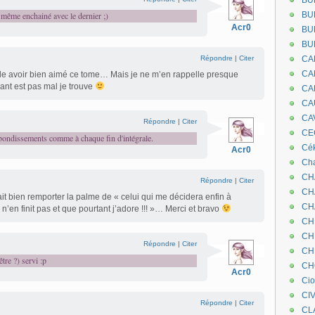
BU
e même enchainé avec le dernier ;)
BU
Acr0
BU
BU
Répondre
|
Citer
CA
CA
e avoir bien aimé ce tome… Mais je ne m’en rappelle presque
ivant est pas mal je trouve
CA
CA
CA
Répondre
|
Citer
CEC
rebondissements comme à chaque fin d'intégrale.
Cé
Acr0
Cha
CH
Répondre
|
Citer
CH
rait bien remporter la palme de « celui qui me décidera enfin à
CH
n’en finit pas et que pourtant j’adore !!! »… Merci et bravo
CH
CH
Répondre
|
Citer
CH
tre ?) servi :p
CH
Acr0
Ci
CI
Répondre
|
Citer
CL