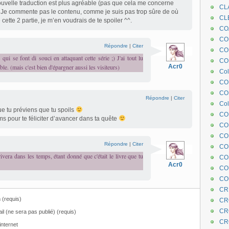
ouvelle traduction est plus agréable (pas que cela me concerne
CL
. Je commente pas le contenu, comme je suis pas trop sûre de où
CL
ette 2 partie, je m’en voudrais de te spoiler ^^.
CO
COE
Répondre
|
Citer
CO
ui se font di souci en attaquant cette série ;) J'ai tout lu
COL
ble. (mais c'est bien d'épargner aussi les visiteurs)
Acr0
Col
CO
CO
Répondre
|
Citer
Col
ue tu préviens que tu spoils
CO
 pour te féliciter d’avancer dans ta quête
CO
CO
Répondre
|
Citer
CO
ivera dans les temps, étant donné que c'était le livre que tu
CO
Acr0
CO
CO
CR
(requis)
CR
CR
il (ne sera pas publié) (requis)
CR
internet