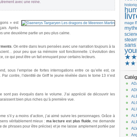
autrement avec une reine.
histori
hum
liv
gons » est
mage
mytho
çais. Après
ns une deuxième partie un peu plus calme.
scienc
stea
sans
urments
. On entre dans leurs pensées avec une narration toujours à la
you
scient… pour peu que sa mémoire soit fonctionnelle. L’évolution des
★
 ce qui peut être un fait ennuyant pour certains lecteurs.
★★
d, sous l’emprise de fortes interrogations entre ce qu’elle est, ce
. Par contre, l’identité de Griff le jeune révélée dans le tome 13 n’est
Catég
AD
AD
e sont pas évoqués dans le volume. J’ai apprécié de découvrir les
AL
paraissent bien plus riches qu’à première vue.
AL
AL
AL
même s’il y a moins d’action, j’ai aimé suivre les personnages. Grâce à
e sens véritablement mieux :
ma lecture est plus fluide
, me demande
AL
e de phrases pour être précise) et je me laisse amplement portée par
AL
An