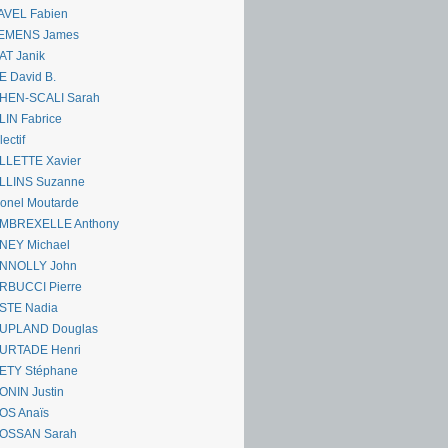
AVEL Fabien
EMENS James
AT Janik
 David B.
HEN-SCALI Sarah
IN Fabrice
lectif
LLETTE Xavier
LLINS Suzanne
onel Moutarde
MBREXELLE Anthony
NEY Michael
NNOLLY John
RBUCCI Pierre
STE Nadia
UPLAND Douglas
URTADE Henri
ETY Stéphane
ONIN Justin
OS Anaïs
OSSAN Sarah