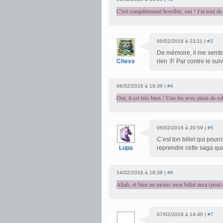
C'est complètement horrible, oui ! J'ai tout d
05/02/2016 à 23:11 |
#3
De mémoire, il me sembl
Chess
rien :P. Par contre le su
06/02/2016 à 19:36 |
#4
Oui, il est très bien ! Une fin avec plein de 
06/02/2016 à 20:59 |
#5
C’est ton billet qui pour
Lupa
reprendre cette saga qui 
14/02/2016 à 18:38 |
#6
Ahah, et bien au moins mon billet aura (peut-ê
07/02/2016 à 14:40 |
#7