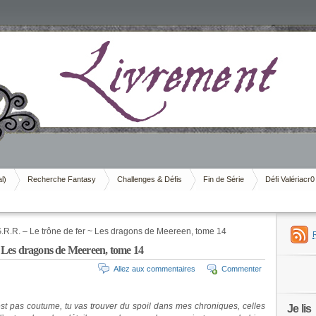
al)
Recherche Fantasy
Challenges & Défis
Fin de Série
Défi Valériacr0
R.R. – Le trône de fer ~ Les dragons de Meereen, tome 14
Les dragons de Meereen, tome 14
Allez aux commentaires
Commenter
’est pas coutume, tu vas trouver du spoil dans mes chroniques, celles
Je lis