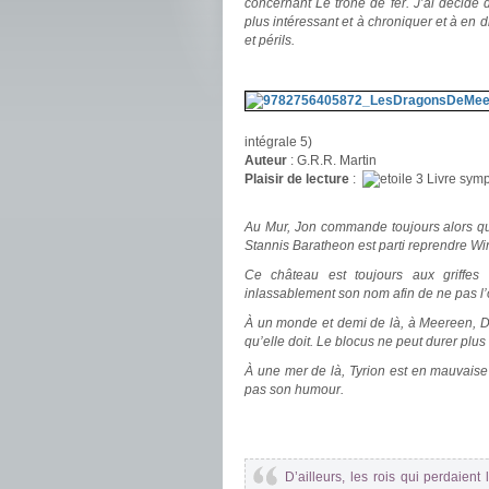
concernant Le trône de fer. J’ai décidé 
plus intéressant et à chroniquer et à en d
et périls.
.
intégrale 5)
Auteur
: G.R.R. Martin
Plaisir de lecture
:
Livre symp
.
Au Mur, Jon commande toujours alors qu’
Stannis Baratheon est parti reprendre Wint
Ce château est toujours aux griffes
inlassablement son nom afin de ne pas l’o
À un monde et demi de là, à Meereen, Da
qu’elle doit. Le blocus ne peut durer plus 
À une mer de là, Tyrion est en mauvaise 
pas son humour.
.
.
D’ailleurs, les rois qui perdaient