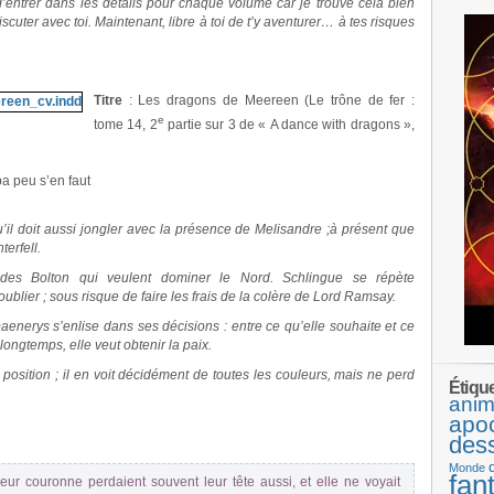
d’entrer dans les détails pour chaque volume car je trouve cela bien
iscuter avec toi. Maintenant, libre à toi de t’y aventurer… à tes risques
Titre
: Les dragons de Meereen (Le trône de fer :
e
tome 14, 2
partie sur 3 de « A dance with dragons »,
a peu s’en faut
.
.
il doit aussi jongler avec la présence de Melisandre ;à présent que
erfell.
 des Bolton qui veulent dominer le Nord. Schlingue se répète
ublier ; sous risque de faire les frais de la colère de Lord Ramsay.
enerys s’enlise dans ses décisions : entre ce qu’elle souhaite et ce
longtemps, elle veut obtenir la paix.
position ; il en voit décidément de toutes les couleurs, mais ne perd
Étiqu
anim
apo
des
Monde
fan
 leur couronne perdaient souvent leur tête aussi, et elle ne voyait