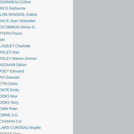
SSONNEAU Céline
ANCO Guillaume
LLON-SPAGNOL Estelle
ANCK Jean-Sébastien
ISCOMMUN Olivier G.
TTERO Pierre
let
USQUET Charlotte
ADLEY Alan
ADLEY Marion Zimmer
ADSHAW Gillian
ASEY Edouard
AVI Soledad
ETIN Denis
ONTË Emily
OOKS Max
OOKS Terry
OWN Peter
OWNE S.G.
CHANAN Col
LARD-CORDEAU Brigitte