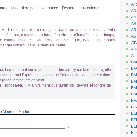
An
orne ; la dernière partie s’annonce – j’espère ! – succulente.
AN
AN
AR
Martin est la deuxième française partie du volume « A dance with
AR
es créatures, mais bien de leur mère victime d’inquiétudes. Le temps,
AST
 chaque intrigue : Daenerys, Jon, Schlingue, Tyrion ; pour nous
AT
hanger contenu dans la dernière partie.
AU
Aut
BA
BA
lus fréquemment sur le pont. Le lendemain, Tyrion la rencontra, elle
avire, durant l’après-midi, alors que l’air était doux et la mer calme.
BA
a la jeune femme, timidement.
BA
e, songea-t-il. Il y a vraiment quelqu’un qui devrait répondre de
BAR
BA
BEA
BE
BE
BE
.
BE
——————————————————~*
Be