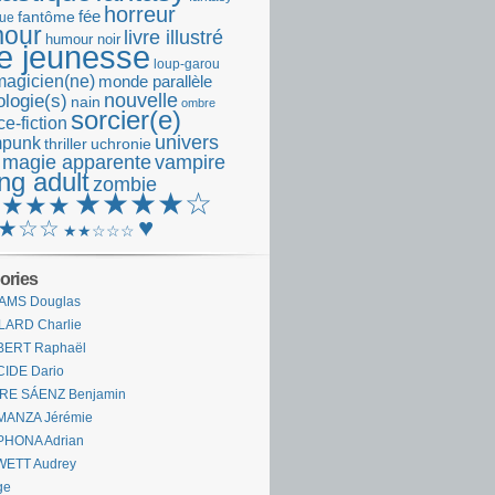
horreur
fantôme
fée
que
our
livre illustré
humour noir
re jeunesse
loup-garou
magicien(ne)
monde parallèle
nouvelle
logie(s)
nain
ombre
sorcier(e)
e-fiction
univers
mpunk
thriller
uchronie
 magie apparente
vampire
ng adult
zombie
★★★★☆
★★★★
♥
★☆☆
★★☆☆☆
ories
AMS Douglas
LARD Charlie
BERT Raphaël
CIDE Dario
IRE SÁENZ Benjamin
MANZA Jérémie
PHONA Adrian
WETT Audrey
ge