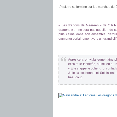
L’histoire se termine sur les marches de D
.
.
« Les dragons de Meereen » de G.R.R. 
dragons » : il ne sera pas question de c
plus calme dans son ensemble, déroule
emmener certainement vers un grand cliff
.
.
Après cela, on vit la jeune naine p
et sa truie tachetée, au milieu du n
« Elle s’appelle Jolie », lui confi
Jolie la cochonne et Sol la nain
beaucoup.
.
——————
.