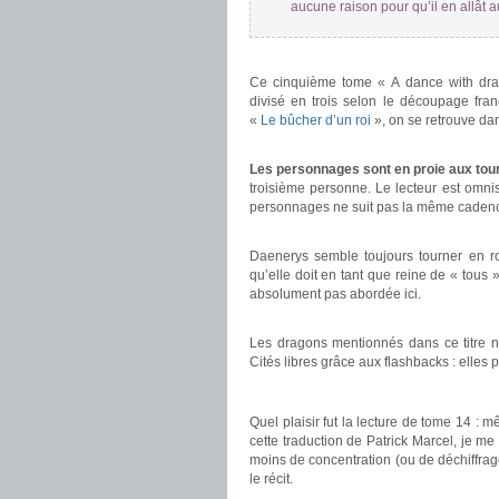
aucune raison pour qu’il en allât 
.
Ce cinquième tome « A dance with dra
divisé en trois selon le découpage fran
«
Le bûcher d’un roi
», on se retrouve da
.
Les personnages sont en proie aux to
troisième personne. Le lecteur est omni
personnages ne suit pas la même cadence,
.
Daenerys semble toujours tourner en ron
qu’elle doit en tant que reine de « tous »
absolument pas abordée ici.
.
Les dragons mentionnés dans ce titre n
Cités libres grâce aux flashbacks : elles 
.
Quel plaisir fut la lecture de tome 14 : 
cette traduction de Patrick Marcel, je m
moins de concentration (ou de déchiffrag
le récit.
.