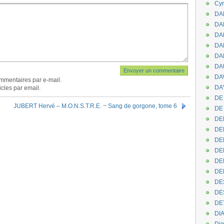
Cyr
DAB
DA
DA
DAN
DA
DA
DA
mmentaires par e-mail.
DAY
cles par email.
DE 
JUBERT Hervé – M.O.N.S.T.R.E. ~ Sang de gorgone, tome 6
DE
DE
DE
DE
DE
DEN
DE
DE
DE
DE
DI