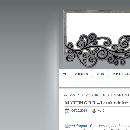
Livrement
À propos
Je lis
M.E.L. (pal/l
Accueil
>
MARTIN G.R.R.
> MARTIN G.
MARTIN G.R.R. – Le trône de fer ~ 
04/02/2016
Acr0
.
Cher lecteur, une fois n