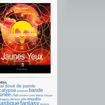
ettes
al doué de parole
bande
calypse
assassin
sinée
chat
dieux
chimère
conte
Disque-
enquête
dragon
démon
elfe
tastique
fantasy
fantasy