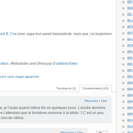
BE
BI
BI
BL
BO
BO
vid B. Coe
(une saga tout pareil équivalente, mais que j’ai largement
Bou
BO
BR
BR
tration
, Melisandre and Ghost par
EvaMariaToker
.
BR
BR
ivers sans magie apparente
BR
BR
Trackbacks (2)
Commentaires (10)
BR
BR
Répondre
|
Citer
BR
, je l’avais quand même fini en quelques jours. L’année dernière
BR
e j’attendais que le troisième revienne à la biblio :'( C’est un peu
BR
s tout de même.
BU
BU
Répondre
|
Citer