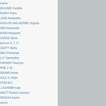
onyme
SEAUME Camille
THONY Piers
LENE Alexandre
RAGA DE MALHERBE Virginia
IER Alexandre
WOOD Margaret
GARDE Steve
eurs en S, T, U
GGOTT Stella
GIEU Pénélope
ILLY Samantha
RANGER François
RIE J. M.
RROWS Annie
GLE S. Peter
ATON M.C.
LLAGAMBA Ugo
NNETT Robert Jackson
RROUKA Karim
sseron