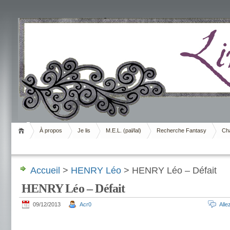
Livrement
À propos
Je lis
M.E.L. (pal/lal)
Recherche Fantasy
Cha
Accueil
>
HENRY Léo
> HENRY Léo – Défait
HENRY Léo – Défait
09/12/2013
Acr0
All
.