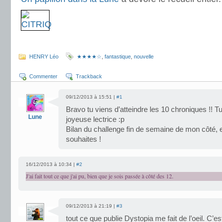
.
HENRY Léo
★★★★☆
,
fantastique
,
nouvelle
Commenter
Trackback
09/12/2013 à 15:51 |
#1
Bravo tu viens d’atteindre les 10 chroniques !! T
Lune
joyeuse lectrice :p
Bilan du challenge fin de semaine de mon côté, et 
souhaites !
16/12/2013 à 10:34 |
#2
J'ai fait tout ce que j'ai pu, bien que je sois passée à côté des 12.
09/12/2013 à 21:19 |
#3
tout ce que publie Dystopia me fait de l’oeil. C’es