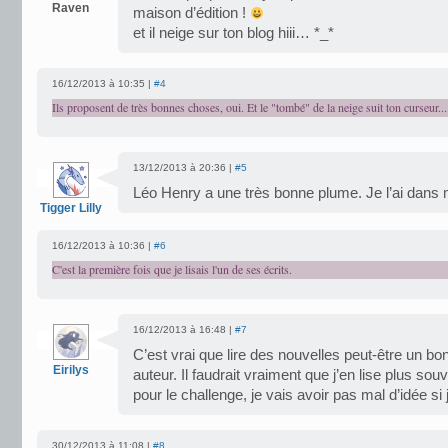
Raven
maison d’édition !
et il neige sur ton blog hiii… *_*
16/12/2013 à 10:35 |
#4
Ils proposent de très bonnes choses, oui. Et le "tombé" de la neige suit ton curseur...
13/12/2013 à 20:36 |
#5
Léo Henry a une très bonne plume. Je l’ai dans m
Tigger Lilly
16/12/2013 à 10:36 |
#6
C'est la première fois que je lisais l'un de ses écrits.
16/12/2013 à 16:48 |
#7
C’est vrai que lire des nouvelles peut-être un b
Eirilys
auteur. Il faudrait vraiment que j’en lise plus sou
pour le challenge, je vais avoir pas mal d’idée si
30/12/2013 à 11:08 |
#8