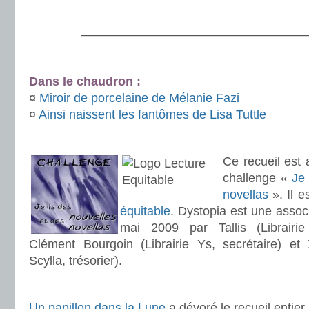
.
———————————————————
.
Dans le chaudron :
¤
Miroir de porcelaine de Mélanie Fazi
¤
Ainsi naissent les fantômes de Lisa Tuttle
.
Ce recueil est 
challenge «
Je 
novellas
». Il 
équitable
. Dystopia est une assoc
mai 2009 par Tallis (Librairie
Clément Bourgoin (Librairie Ys, secrétaire) et X
Scylla, trésorier).
.
Un papillon dans la Lune
a dévoré le recueil entier.