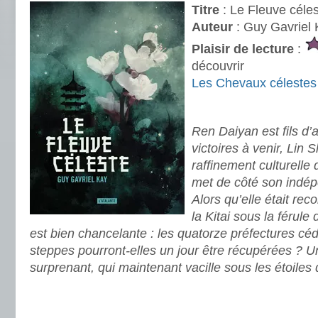
Titre
: Le Fleuve céle
Auteur
: Guy Gavriel
Plaisir de lecture
:
découvrir
Les Chevaux célestes
.
Ren Daiyan est fils d’a
victoires à venir, Lin
raffinement culturelle
met de côté son indé
Alors qu’elle était re
la Kitai sous la férul
est bien chancelante : les quatorze préfectures c
steppes pourront-elles un jour être récupérées ? U
surprenant, qui maintenant vacille sous les étoiles
.
.