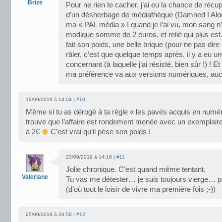
Brize
Pour ne rien te cacher, j’ai eu la chance de récu
d’un désherbage de médiathèque (Damned ! Alors
ma « PAL média » ! quand je l’ai vu, mon sang n’a 
modique somme de 2 euros, et relié qui plus est. 
fait son poids, une belle brique (pour ne pas dire 
râler, c’est que quelque temps après, il y a eu 
concernant (à laquelle j’ai résisté, bien sûr !) ! E
ma préférence va aux versions numériques, auc
19/09/2019 à 13:04 |
#10
Même si tu as dérogé à ta règle « les pavés acquis en numér
trouve que l’affaire est rondement menée avec un exemplair
à 2€
C’est vrai qu’il pèse son poids !
23/09/2019 à 14:16 |
#11
Jolie chronique. C’est quand même tentant.
Valeriane
Tu vas me détester… je suis toujours vierge… pa
(d’où tout le loisir de vivre ma première fois ;-))
25/09/2019 à 20:58 |
#12