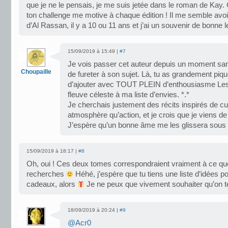
que je ne le pensais, je me suis jetée dans le roman de Kay
ton challenge me motive à chaque édition ! Il me semble avoir
d’Al Rassan, il y a 10 ou 11 ans et j’ai un souvenir de bonne 
15/09/2019 à 15:49 |
#7
Je vois passer cet auteur depuis un moment san
Choupaille
de fureter à son sujet. Là, tu as grandement piqu
d’ajouter avec TOUT PLEIN d’enthousiasme Les 
fleuve céleste à ma liste d’envies. *.*
Je cherchais justement des récits inspirés de cul
atmosphère qu’action, et je crois que je viens d
J’espère qu’un bonne âme me les glissera sous 
15/09/2019 à 18:17 |
#8
Oh, oui ! Ces deux tomes correspondraient vraiment à ce qu
recherches
Héhé, j’espère que tu tiens une liste d’idées po
cadeaux, alors
Je ne peux que vivement souhaiter qu’on te
18/09/2019 à 20:24 |
#9
@Acr0