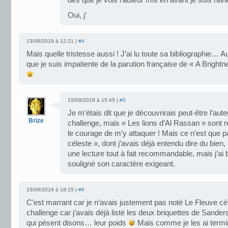
dès que je vois l’auteur mis en avant je suis ravi
Oui, j’
13/09/2019 à 12:21 |
#4
Mais quelle tristesse aussi ! J’ai lu toute sa bibliographie… Au
que je suis impatiente de la parution française de « A Bright
15/09/2019 à 15:45 |
#5
Je m’étais dit que je découvrirais peut-être l’aut
Brize
challenge, mais « Les lions d’Al Rassan » sont
le courage de m’y attaquer ! Mais ce n’est que pa
céleste », dont j’avais déjà entendu dire du bien, 
une lecture tout à fait recommandable, mais j’ai 
souligné son caractère exigeant.
15/09/2019 à 18:15 |
#6
C’est marrant car je n’avais justement pas noté Le Fleuve cé
challenge car j’avais déjà listé les deux briquettes de Sander
qui pèsent disons… leur poids
Mais comme je les ai termin