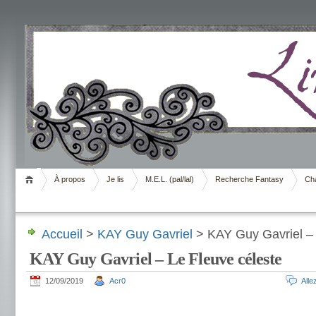
Livrement
À propos
Je lis
M.E.L. (pal/lal)
Recherche Fantasy
Cha
Accueil
>
KAY Guy Gavriel
> KAY Guy Gavriel – 
KAY Guy Gavriel – Le Fleuve céleste
12/09/2019
Acr0
All
.