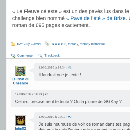
.
« Le Fleuve céleste » est un des pavés lus dans le
challenge bien nommé
« Pavé de l’été » de Brize
.
roman de 695 pages exactement.
.
KAY Guy Gavriel
★★★★☆
,
fantasy
,
fantasy historique
Commenter
Trackback
12/09/2019 à 14:34 |
#1
Il faudrait que je tente !
Le Chat du
Cheshire
12/09/2019 à 19:29 |
#2
Celui-ci précisément te tente ? Ou la plume de GGKay ?
12/09/2019 à 22:19 |
#3
Je suis heureuse de voir ce roman dans tes pag
lutin82