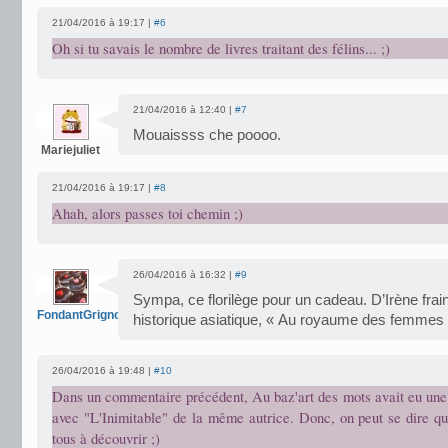
21/04/2016 à 19:17 |
#6
Oh si tu savais le nombre de livres traitant des félins... ;)
21/04/2016 à 12:40 |
#7
Mouaissss che poooo.
Mariejuliet
21/04/2016 à 19:17 |
#8
Ahah, alors passes toi chemin ;)
26/04/2016 à 16:32 |
#9
Sympa, ce florilège pour un cadeau. D’Irène frain
FondantGrignote
historique asiatique, « Au royaume des femmes » 
26/04/2016 à 19:48 |
#10
Dans un commentaire précédent, Au baz'art des mots avait eu une 
avec "L'Inimitable" de la même autrice. Donc, on peut se dire qu
tous à découvrir ;)