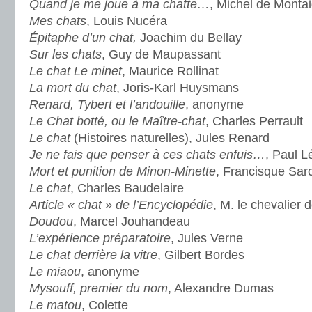
Quand je me joue à ma chatte…
, Michel de Monta
Mes chats
, Louis Nucéra
Épitaphe d’un chat,
Joachim du Bellay
Sur les chats
, Guy de Maupassant
Le chat Le minet
, Maurice Rollinat
La mort du chat
, Joris-Karl Huysmans
Renard, Tybert et l’andouille
, anonyme
Le Chat botté, ou le Maître-chat
, Charles Perrault
Le chat
(Histoires naturelles), Jules Renard
Je ne fais que penser à ces chats enfuis…
, Paul 
Mort et punition de Minon-Minette
, Francisque Sar
Le chat
, Charles Baudelaire
Article « chat » de l’Encyclopédie
, M. le chevalier 
Doudou
, Marcel Jouhandeau
L’expérience préparatoire
, Jules Verne
Le chat derrière la vitre
, Gilbert Bordes
Le miaou
, anonyme
Mysouff, premier du nom
, Alexandre Dumas
Le matou
, Colette