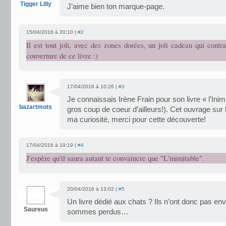
Tigger Lilly
J’aime bien ton marque-page.
15/04/2016 à 20:10 |
#2
Il est tout joli, avec des zones dorées, un joli cadeau qui contr
couverture de ce livre :)
17/04/2016 à 10:26 |
#3
Je connaissais Irène Frain pour son livre « l’Ini
bazartmots
gros coup de coeur d’ailleurs!). Cet ouvrage sur 
ma curiosité, merci pour cette découverte!
17/04/2016 à 19:19 |
#4
J'espère qu'il saura autant te convaincre que "L'inimitable".
20/04/2016 à 13:02 |
#5
Un livre dédié aux chats ? Ils n’ont donc pas env
Saureus
sommes perdus…