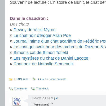
Souvenir de lecture
: L’histoire de Bunit, le chat der
.
Dans le chaudron :
Des chats
¤
Dewey de Vicki Myron
¤
Le chat noir d’Edgar Allan Poe
¤
Journal intime d’un chat acariâtre de Frédéric Po
¤
Le chat qui avait peur des ombres de Rozenn & X
¤
Simon’s cat de Simon Tofield
¤
Les mystères du chat de Daniel Lacotte
¤
Chat noir de Nathalie Semenuik
.
FRAIN Irène
★★★☆☆
,
chat
,
nouvelle
Commenter
Trackback
14/04/2016 à 14:01 |
#1
Intéressant ^^