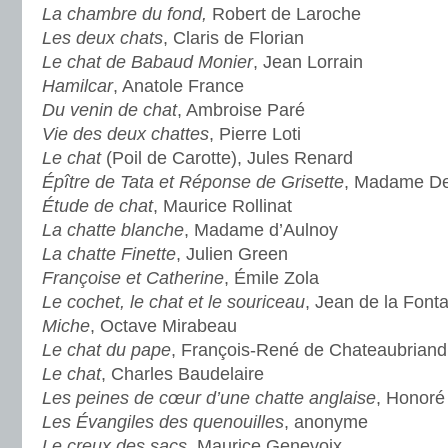
La chambre du fond,
Robert de Laroche
Les deux chats
, Claris de Florian
Le chat de Babaud Monier
, Jean Lorrain
Hamilcar
, Anatole France
Du venin de chat
, Ambroise Paré
Vie des deux chattes
, Pierre Loti
Le chat
(Poil de Carotte), Jules Renard
Épître de Tata et Réponse de Grisette
, Madame De
Étude de chat
, Maurice Rollinat
La chatte blanche
, Madame d’Aulnoy
La chatte Finette
, Julien Green
Françoise et Catherine
, Émile Zola
Le cochet, le chat et le souriceau
, Jean de la Font
Miche
, Octave Mirabeau
Le chat du pape
, François-René de Chateaubriand
Le chat
, Charles Baudelaire
Les peines de cœur d’une chatte anglaise
, Honoré
Les Évangiles des quenouilles
, anonyme
Le creux des sacs
, Maurice Genevoix