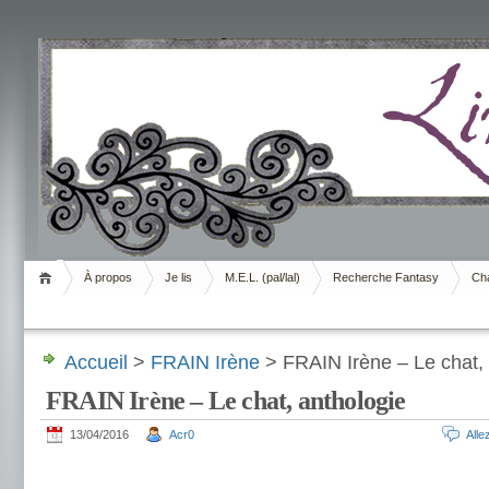
Livrement
À propos
Je lis
M.E.L. (pal/lal)
Recherche Fantasy
Cha
Accueil
>
FRAIN Irène
> FRAIN Irène – Le chat, 
FRAIN Irène – Le chat, anthologie
13/04/2016
Acr0
All
.